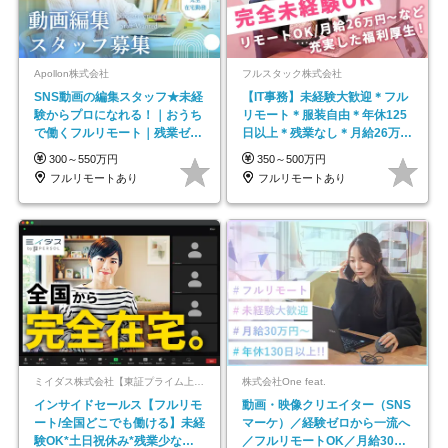
Apollon株式会社
フルスタック株式会社
SNS動画の編集スタッフ★未経
【IT事務】未経験大歓迎＊フル
験からプロになれる！｜おうち
リモート＊服装自由＊年休125
で働くフルリモート｜残業ゼロ
日以上＊残業なし＊月給26万円
で18時退勤◎
以上
300～550万円
350～500万円
フルリモートあり
フルリモートあり
ミイダス株式会社【東証プライム上場パーソルグループ】
株式会社One feat.
インサイドセールス【フルリモ
動画・映像クリエイター（SNS
ート/全国どこでも働ける】未経
マーケ）／経験ゼロから一流へ
験OK*土日祝休み*残業少なめ*
／フルリモートOK／月給30万