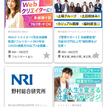
株式会社SC direct
株式会社ワールドコンストラクション 【東証一部】 (ワールドホールディングス・グループ)
Webクリエイター#完全未経験
【管理サポート】未経験歓迎*
歓迎#フルリモートOK#年休
月給30万円以上可*福利厚生が
130日#残業月5h以下#全国募集
充実！
#最大1年の研修
300～700万円
350～450万円
フルリモートあり
東京都_神奈川県_埼玉県_千葉県_大阪府…
株式会社野村総合研究所【ポジションマッチ登録】
ｎｏｔａｒｉ株式会社