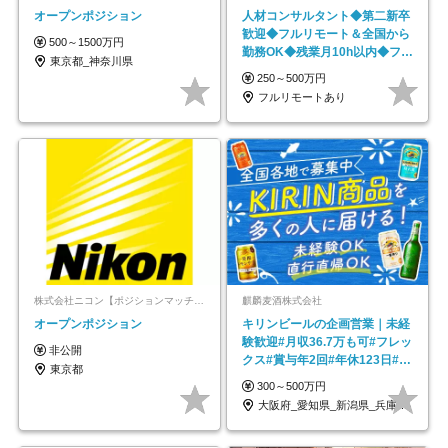
オープンポジション
人材コンサルタント◆第二新卒
歓迎◆フルリモート＆全国から
500～1500万円
勤務OK◆残業月10h以内◆フレ
東京都_神奈川県
ックス制
250～500万円
フルリモートあり
株式会社ニコン【ポジションマッチ登録】
麒麟麦酒株式会社
オープンポジション
キリンビールの企画営業｜未経
験歓迎#月収36.7万も可#フレッ
非公開
クス#賞与年2回#年休123日#完
東京都
全週休2日制
300～500万円
大阪府_愛知県_新潟県_兵庫県_福岡県