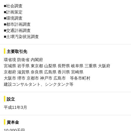
■社会調査
■計画策定
■環境調査
■都市計画調査
■交通計画調査
■土壌汚染状況調査
主要取引先
環省境 防衛省 内閣府
宮城県 岩手県 東京都 山梨県 長野県 岐阜県 三重県 大阪府
京都府 滋賀県 奈良県 広島県 香川県 宮崎県
大阪市 堺市 京都市 神戸市 広島市 等各市町村
建設コンサルタント、シンクタンク等
設立
平成11年3月
資本金
10,000千円