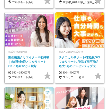
フルリモートあり
東京都_神奈川県_千葉県_大阪府_愛知県…
株式会社viralinks
TDCX Japan株式会社
動画編集クリエイター※初掲載
テクニカルサポート/未経験OK/
｜未経験歓迎／フルリモート
フルリモート/月収31万円可/月
OK／月給32万＋賞与
最大3万のインセンティブ支給/
平均年齢33歳
350～1500万円
300～400万円
フルリモートあり
フルリモートあり