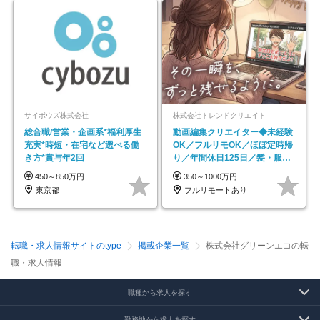
サイボウズ株式会社
株式会社トレンドクリエイト
総合職/営業・企画系*福利厚生
動画編集クリエイター◆未経験
充実*時短・在宅など選べる働
OK／フルリモOK／ほぼ定時帰
き方*賞与年2回
り／年間休日125日／髪・服・
ネイル自由／副業OK
450～850万円
350～1000万円
東京都
フルリモートあり
転職・求人情報サイトのtype
掲載企業一覧
株式会社グリーンエコの転
職・求人情報
職種から求人を探す
勤務地から求人を探す