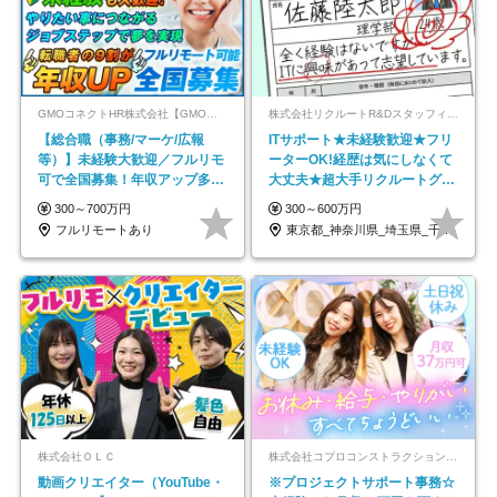
GMOコネクトHR株式会社【GMOインターネットグループ】
株式会社リクルートR&Dスタッフィング【リクルートグループ】
【総合職（事務/マーケ/広報
ITサポート★未経験歓迎★フリ
等）】未経験大歓迎／フルリモ
ーターOK!経歴は気にしなくて
可で全国募集！年収アップ多数
大丈夫★超大手リクルートグル
★年休最大130日★
ープの正社員/sg
300～700万円
300～600万円
フルリモートあり
東京都_神奈川県_埼玉県_千葉県_大阪府…
株式会社ＯＬＣ
株式会社コプロコンストラクション【東証プライム上場コプロ・ホールディングス子会社】
動画クリエイター（YouTube・
※プロジェクトサポート事務☆