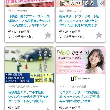
合同会社Willmate
株式会社サイヨウブ
【事務】働き方ファースト／未
採用サポート*フルリモート勤
経験OK！／充実研修／年休127
務*フレックスタイム制*年休
日～／残業なし／平均20代／リ
120日*土日祝休み*残業ほぼな
モートOK
し*育児中社員8割以上
400～550万円
400～450万円
フルリモートあり
フルリモートあり
株式会社損害保険リサーチ
ＦＪＵＴプラス株式会社
保険調査スタッフ◆未経験
カスタマーサポート*未経験歓
OK*30代～60代活躍*丁寧な講
迎*リモートOK*月27.7万可*賞
習・サポートあり*原則直行直
与年2回*転勤なし*連休
帰／全国募集・業務委託
OK/ZE010232
非公開
300～450万円