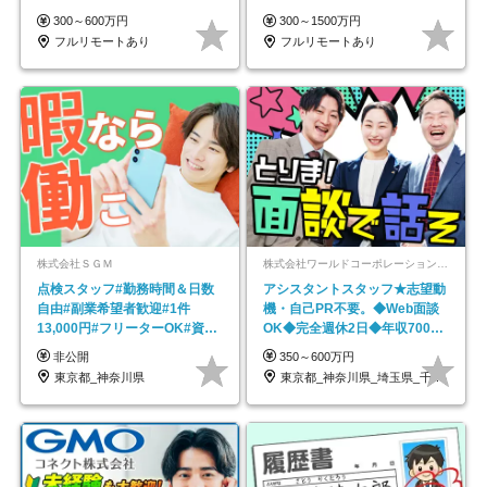
在宅勤務手当あり
円～／年休130日以上
300～600万円
300～1500万円
フルリモートあり
フルリモートあり
株式会社ＳＧＭ
株式会社ワールドコーポレーション 採用事業部【上場グループ】
点検スタッフ#勤務時間＆日数
アシスタントスタッフ★志望動
自由#副業希望者歓迎#1件
機・自己PR不要。◆Web面談
13,000円#フリーターOK#資格
OK◆完全週休2日◆年収700万
スキル不要
円可/p13
非公開
350～600万円
東京都_神奈川県
東京都_神奈川県_埼玉県_千葉県_大阪府…