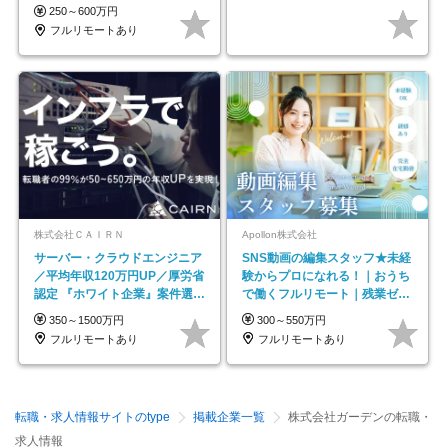
250～600万円
フルリモートあり
株式会社ＣＡＩＲＮ
Apollon株式会社
サーバー・クラウドエンジニア
SNS動画の編集スタッフ★未経
／平均年収120万円UP／厚労省
験からプロになれる！｜おうち
認定 『ホワイト企業』案件選択
で働くフルリモート｜残業ゼロ
制度／年休129日
で18時退勤◎
350～1500万円
300～550万円
フルリモートあり
フルリモートあり
転職・求人情報サイトのtype
掲載企業一覧
株式会社ガーデンの転職・
求人情報