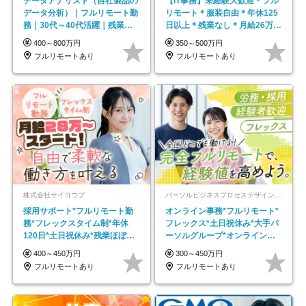
データアナリスト（自社製品の
【IT事務】未経験大歓迎＊フル
データ分析）｜フルリモート勤
リモート＊服装自由＊年休125
務｜30代～40代活躍｜残業少
日以上＊残業なし＊月給26万円
なめ｜子育て社員多数活躍
以上
400～800万円
350～500万円
フルリモートあり
フルリモートあり
株式会社サイヨウブ
パーソルビジネスプロセスデザイン株式会社 事業開発本部
採用サポート*フルリモート勤
オンライン事務*フルリモート*
務*フレックスタイム制*年休
フレックス*土日祝休み*大手パ
120日*土日祝休み*残業ほぼな
ーソルグループ*オンライン面
し*育児中社員8割以上
接*30～40代活躍中
400～450万円
300～450万円
フルリモートあり
フルリモートあり