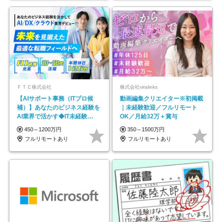
ＦＴＣ株式会社
株式会社viralinks
【AIサポート事務（ITプロ候
動画編集クリエイター※初掲載
補）】あなたのビジネス経験を
｜未経験歓迎／フルリモート
AI業界で活かす◆IT未経験
OK／月給32万＋賞与
OK◆目指せるコンサル
450～1200万円
350～1500万円
フルリモートあり
フルリモートあり