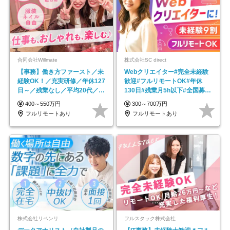
合同会社Willmate
株式会社SC direct
【事務】働き方ファースト／未
Webクリエイター#完全未経験
経験OK！／充実研修／年休127
歓迎#フルリモートOK#年休
日～／残業なし／平均20代／リ
130日#残業月5h以下#全国募集
モートOK
#最大1年の研修
400～550万円
300～700万円
フルリモートあり
フルリモートあり
株式会社リベンリ
フルスタック株式会社