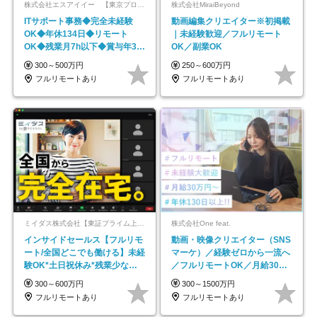
株式会社エスアイイー 【東京プロマーケット上場】
株式会社MiraiBeyond
ITサポート事務◆完全未経験
動画編集クリエイター※初掲載
OK◆年休134日◆リモート
｜未経験歓迎／フルリモート
OK◆残業月7h以下◆賞与年3回
OK／副業OK
◆5年目まで必ず昇給
300～500万円
250～600万円
フルリモートあり
フルリモートあり
ミイダス株式会社【東証プライム上場パーソルグループ】
株式会社One feat.
インサイドセールス【フルリモ
動画・映像クリエイター（SNS
ート/全国どこでも働ける】未経
マーケ）／経験ゼロから一流へ
験OK*土日祝休み*残業少なめ*
／フルリモートOK／月給30万
在宅勤務手当あり
円～／年休130日以上
300～600万円
300～1500万円
フルリモートあり
フルリモートあり