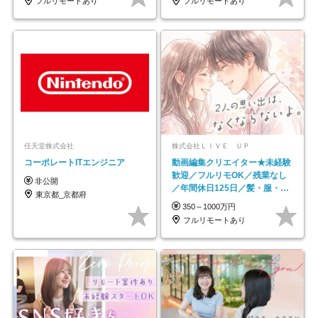
フルリモートあり
フルリモートあり
任天堂株式会社
株式会社ＬＩＶＥ ＵＰ
コーポレートITエンジニア
動画編集クリエイター★未経験
歓迎／フルリモOK／残業なし
非公開
／年間休日125日／髪・服・ネ
東京都_京都府
イル自由／研修充実で安心
350～1000万円
フルリモートあり