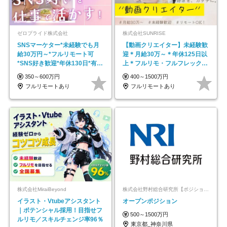
ゼロプライド株式会社
株式会社SUNRISE
SNSマーケター*未経験でも月
【動画クリエイター】未経験歓
給30万円～*フルリモート可
迎＊月給30万～＊年休125日以
*SNS好き歓迎*年休130日*有休
上＊フルリモ・フルフレックス
取得率100%
◆10名の採用が決定◆
350～600万円
400～1500万円
フルリモートあり
フルリモートあり
株式会社MiraiBeyond
株式会社野村総合研究所【ポジションマッチ登録】
イラスト・Vtubeアシスタント
オープンポジション
｜ポテンシャル採用！目指せフ
500～1500万円
ルリモ／スキルチェンジ率96％
東京都_神奈川県