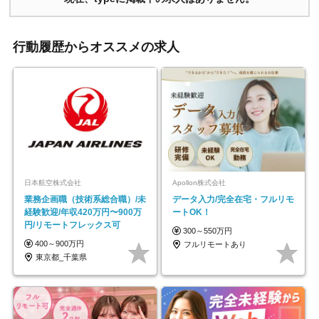
行動履歴からオススメの求人
日本航空株式会社
Apollon株式会社
業務企画職（技術系総合職）/未
データ入力/完全在宅・フルリモ
経験歓迎/年収420万円〜900万
ートOK！
円/リモートフレックス可
300～550万円
400～900万円
フルリモートあり
東京都_千葉県