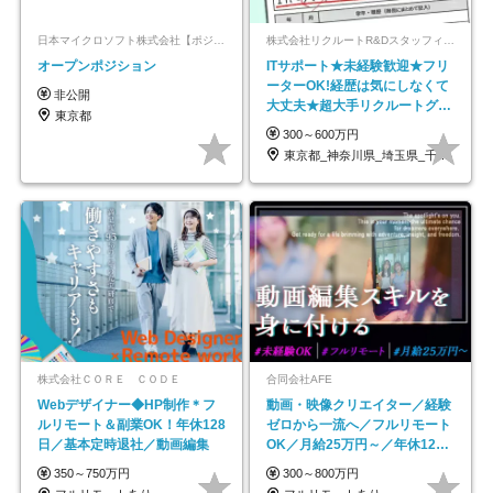
日本マイクロソフト株式会社【ポジションマッチ登録】
株式会社リクルートR&Dスタッフィング【リクルートグループ】
オープンポジション
ITサポート★未経験歓迎★フリ
ーターOK!経歴は気にしなくて
非公開
大丈夫★超大手リクルートグル
東京都
ープの正社員/sg
300～600万円
東京都_神奈川県_埼玉県_千葉県_大阪府…
株式会社ＣＯＲＥ ＣＯＤＥ
合同会社AFE
Webデザイナー◆HP制作＊フ
動画・映像クリエイター／経験
ルリモート＆副業OK！年休128
ゼロから一流へ／フルリモート
日／基本定時退社／動画編集
OK／月給25万円～／年休125
日以上
350～750万円
300～800万円