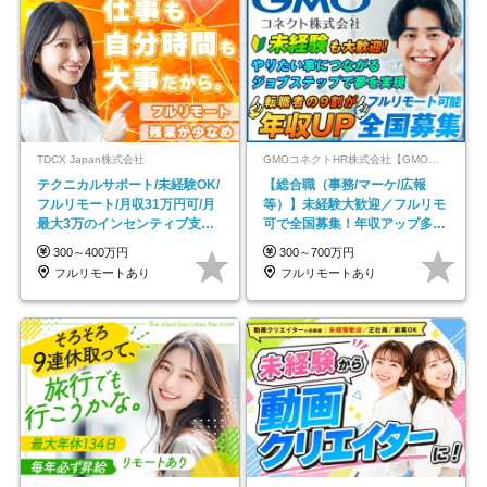
TDCX Japan株式会社
GMOコネクトHR株式会社【GMOインターネットグループ】
テクニカルサポート/未経験OK/
【総合職（事務/マーケ/広報
フルリモート/月収31万円可/月
等）】未経験大歓迎／フルリモ
最大3万のインセンティブ支給/
可で全国募集！年収アップ多数
平均年齢33歳
★年休最大130日★
300～400万円
300～700万円
フルリモートあり
フルリモートあり