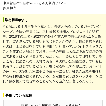
東京都新宿区新宿2-8-8 とみん新宿ビル4F
採用担当
取材担当者より
M＆Aによる企業再生を得意とし、急拡大を続けているガーデング
ループ。今回の募集では、正社員50名採用のプロジェクトが進行
中。2018年の上場と2023年の外食企業の中で時価総額No.1を目指
して、突き進んでいる勢いを感じることができた。特に興味を感じ
たのは、上場を目指している理由だ。社員やアルバイトスタッフの
ことを非常に大切にしており、一番の理由は労働環境及び待遇の向
上であるとはっきり答えていただいた。「会社として目指している
ところ」に必要なのは人材である。その想いは実際に働いている社
員もきっと感じているだろう。現に定着率は90％以上で、月8～9日
の休日や、充実した家族手当や住宅手当など、社員の活躍を後押し
する福利厚生が強化されている。安定性と安心感をバックボーンに
長く腰を据えて成長することができる企業だと言えるだろう。
募集している職種
現在、typeに掲載中の求人はありません。