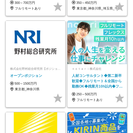
#最大1年の研修
300～700万円
350～450万円
フルリモートあり
東京都_神奈川県_埼玉県_千葉県_大阪府…
株式会社野村総合研究所【ポジションマッチ登録】
ｎｏｔａｒｉ株式会社
オープンポジション
人材コンサルタント◆第二新卒
歓迎◆フルリモート＆全国から
500～1500万円
勤務OK◆残業月10h以内◆フレ
東京都_神奈川県
ックス制
250～500万円
フルリモートあり