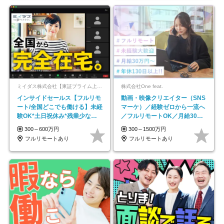
ミイダス株式会社【東証プライム上場パーソルグループ】
株式会社One feat.
インサイドセールス【フルリモ
動画・映像クリエイター（SNS
ート/全国どこでも働ける】未経
マーケ）／経験ゼロから一流へ
験OK*土日祝休み*残業少なめ*
／フルリモートOK／月給30万
在宅勤務手当あり
円～／年休130日以上
300～600万円
300～1500万円
フルリモートあり
フルリモートあり