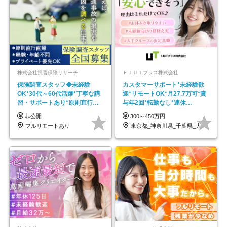
株式会社損害保険リサーチ
ＦＪＵＴプラス株式会社
保険調査スタッフ◆未経験
カスタマーサポート*未経験歓
OK*30代～60代活躍*丁寧な講
迎*リモートOK*月27.7万可*賞
習・サポートあり*原則直行直
与年2回*転勤なし*連休
帰／全国募集・業務委託
OK/ZE010232
非公開
300～450万円
フルリモートあり
東京都_神奈川県_千葉県_大阪府_愛知県…