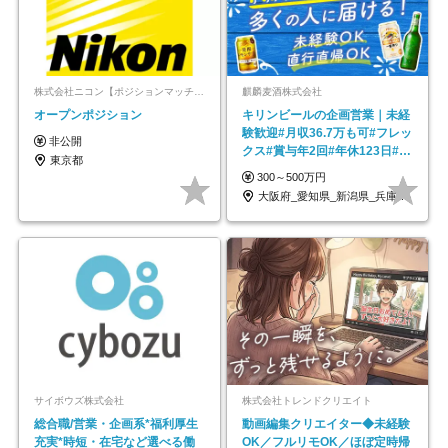
株式会社ニコン【ポジションマッチ登録】
麒麟麦酒株式会社
オープンポジション
キリンビールの企画営業｜未経
験歓迎#月収36.7万も可#フレッ
非公開
クス#賞与年2回#年休123日#完
東京都
全週休2日制
300～500万円
大阪府_愛知県_新潟県_兵庫県_福岡県
サイボウズ株式会社
株式会社トレンドクリエイト
総合職/営業・企画系*福利厚生
動画編集クリエイター◆未経験
充実*時短・在宅など選べる働
OK／フルリモOK／ほぼ定時帰