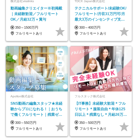
株式会社viralinks
TDCX Japan株式会社
動画編集クリエイター※初掲載
テクニカルサポート/未経験OK/
｜未経験歓迎／フルリモート
フルリモート/月収31万円可/月
OK／月給32万＋賞与
最大3万のインセンティブ支給/
平均年齢33歳
350～1500万円
300～400万円
フルリモートあり
フルリモートあり
Apollon株式会社
フルスタック株式会社
SNS動画の編集スタッフ★未経
【IT事務】未経験大歓迎＊フル
験からプロになれる！｜おうち
リモート＊服装自由＊年休125
で働くフルリモート｜残業ゼロ
日以上＊残業なし＊月給26万円
で18時退勤◎
以上
300～550万円
350～500万円
フルリモートあり
フルリモートあり