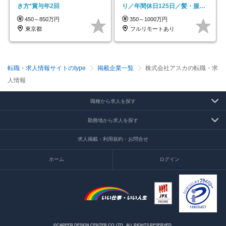
き方*賞与年2回
り／年間休日125日／髪・服・
ネイル自由／副業OK
450～850万円
350～1000万円
東京都
フルリモートあり
転職・求人情報サイトのtype
掲載企業一覧
株式会社アスカの転職・求
人情報
職種から求人を探す
勤務地から求人を探す
求人掲載・利用規約・お問合せ
ホーム
ログイン
©CAREER DESIGN CENTER CO.,LTD. .ALL RIGHTS RESERVED.