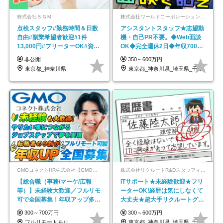
株式会社ＳＧＭ
株式会社ワールドコーポレーション 採用事業部【上場グループ】
点検スタッフ#勤務時間＆日数
アシスタントスタッフ★志望動
自由#副業希望者歓迎#1件
機・自己PR不要。◆Web面談
13,000円#フリーターOK#資格
OK◆完全週休2日◆年収700万
スキル不要
円可/p13
非公開
350～600万円
東京都_神奈川県
東京都_神奈川県_埼玉県_千葉県_大阪府…
GMOコネクトHR株式会社【GMOインターネットグループ】
株式会社リクルートR&Dスタッフィング【リクルートグループ】
【総合職（事務/マーケ/広報
ITサポート★未経験歓迎★フリ
等）】未経験大歓迎／フルリモ
ーターOK!経歴は気にしなくて
可で全国募集！年収アップ多数
大丈夫★超大手リクルートグル
★年休最大130日★
ープの正社員/sg
300～700万円
300～600万円
フルリモートあり
東京都_神奈川県_埼玉県_千葉県_大阪府…