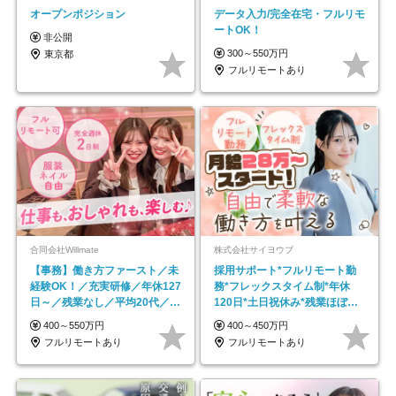
オープンポジション
データ入力/完全在宅・フルリモ
ートOK！
非公開
300～550万円
東京都
フルリモートあり
合同会社Willmate
株式会社サイヨウブ
【事務】働き方ファースト／未
採用サポート*フルリモート勤
経験OK！／充実研修／年休127
務*フレックスタイム制*年休
日～／残業なし／平均20代／リ
120日*土日祝休み*残業ほぼな
モートOK
し*育児中社員8割以上
400～550万円
400～450万円
フルリモートあり
フルリモートあり