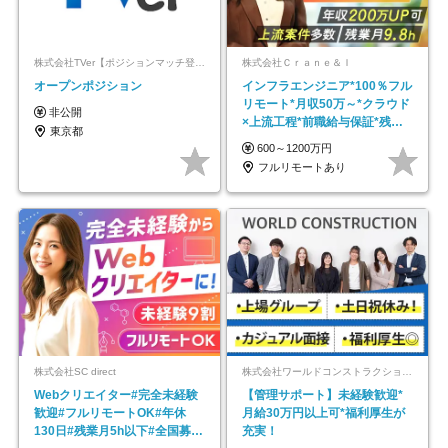
株式会社TVer【ポジションマッチ登録】
株式会社Ｃｒａｎｅ＆Ｉ
オープンポジション
インフラエンジニア*100％フル
リモート*月収50万～*クラウド
非公開
×上流工程*前職給与保証*残業
東京都
月9.8h
600～1200万円
フルリモートあり
株式会社SC direct
株式会社ワールドコンストラクション 【東証一部】 (ワールドホールディングス・グループ)
Webクリエイター#完全未経験
【管理サポート】未経験歓迎*
歓迎#フルリモートOK#年休
月給30万円以上可*福利厚生が
130日#残業月5h以下#全国募集
充実！