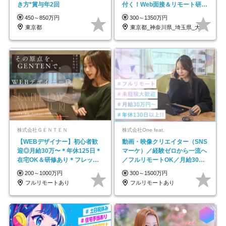
き方*賞与年2回
付く！Web面接＆リモート研修
も充実♪/a
450～850万円
300～1350万円
東京都
東京都_神奈川県_埼玉県_大阪府_愛知県…
株式会社ＧＥＮＴＥＮ
株式会社One feat.
【WEBデザイナー】初⼼者歓
動画・映像クリエイター（SNS
迎◎⽉給30万〜＊年休125⽇＊
マーケ）／経験ゼロから一流へ
在宅OK＆研修あり＊フレック
／フルリモートOK／月給30万
ス
円～／年休130日以上
200～1000万円
300～1500万円
フルリモートあり
フルリモートあり