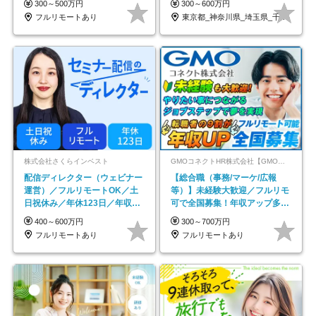
300～500万円
300～600万円
フルリモートあり
東京都_神奈川県_埼玉県_千葉県_大阪府…
株式会社さくらインベスト
GMOコネクトHR株式会社【GMOインターネットグループ】
配信ディレクター（ウェビナー
【総合職（事務/マーケ/広報
運営）／フルリモートOK／土
等）】未経験大歓迎／フルリモ
日祝休み／年休123日／年収
可で全国募集！年収アップ多数
600万円可
★年休最大130日★
400～600万円
300～700万円
フルリモートあり
フルリモートあり