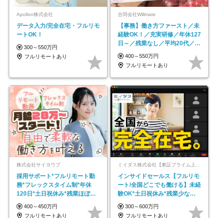
Apollon株式会社
合同会社Willmate
データ入力/完全在宅・フルリモ
【事務】働き方ファースト／未
ートOK！
経験OK！／充実研修／年休127
日～／残業なし／平均20代／リ
300～550万円
モートOK
400～550万円
フルリモートあり
フルリモートあり
株式会社サイヨウブ
ミイダス株式会社【東証プライム上場パーソルグループ】
採用サポート*フルリモート勤
インサイドセールス【フルリモ
務*フレックスタイム制*年休
ート/全国どこでも働ける】未経
120日*土日祝休み*残業ほぼな
験OK*土日祝休み*残業少なめ*
し*育児中社員8割以上
在宅勤務手当あり
400～450万円
300～600万円
フルリモートあり
フルリモートあり