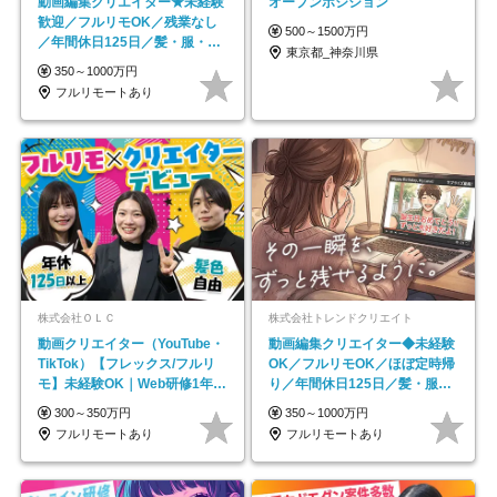
動画編集クリエイター★未経験
オープンポジション
歓迎／フルリモOK／残業なし
500～1500万円
／年間休日125日／髪・服・ネ
東京都_神奈川県
イル自由／研修充実で安心
350～1000万円
フルリモートあり
株式会社ＯＬＣ
株式会社トレンドクリエイト
動画クリエイター（YouTube・
動画編集クリエイター◆未経験
TikTok）【フレックス/フルリ
OK／フルリモOK／ほぼ定時帰
モ】未経験OK｜Web研修1年間
り／年間休日125日／髪・服・
｜副業OK
ネイル自由／副業OK
300～350万円
350～1000万円
フルリモートあり
フルリモートあり