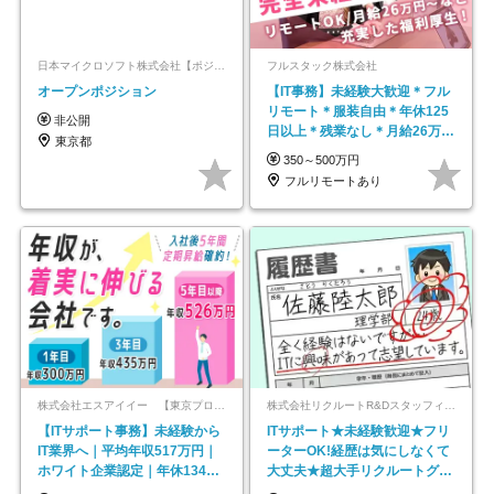
日本マイクロソフト株式会社【ポジションマッチ登録】
フルスタック株式会社
オープンポジション
【IT事務】未経験大歓迎＊フル
リモート＊服装自由＊年休125
非公開
日以上＊残業なし＊月給26万円
東京都
以上
350～500万円
フルリモートあり
株式会社エスアイイー 【東京プロマーケット上場】
株式会社リクルートR&Dスタッフィング【リクルートグループ】
【ITサポート事務】未経験から
ITサポート★未経験歓迎★フリ
IT業界へ｜平均年収517万円｜
ーターOK!経歴は気にしなくて
ホワイト企業認定｜年休134日
大丈夫★超大手リクルートグル
｜リモートOK
ープの正社員/sg