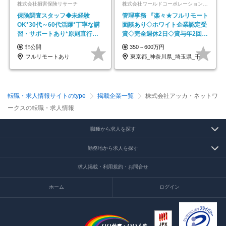
株式会社損害保険リサーチ
株式会社ワールドコーポレーション 採用事業部【上場グループ】
保険調査スタッフ◆未経験
管理事務 『楽々★フルリモート
OK*30代～60代活躍*丁寧な講
面談あり◇ホワイト企業認定受
習・サポートあり*原則直行直
賞◇完全週休2日◇賞与年2回
帰／全国募集・業務委託
/p13
非公開
350～600万円
フルリモートあり
東京都_神奈川県_埼玉県_千葉県_大阪府…
転職・求人情報サイトのtype
掲載企業一覧
株式会社アッカ・ネットワ
ークスの転職・求人情報
職種から求人を探す
勤務地から求人を探す
求人掲載・利用規約・お問合せ
ホーム
ログイン