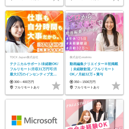
TDCX Japan株式会社
株式会社viralinks
テクニカルサポート/未経験OK/
動画編集クリエイター※初掲載
フルリモート/月収31万円可/月
｜未経験歓迎／フルリモート
最大3万のインセンティブ支給/
OK／月給32万＋賞与
平均年齢33歳
300～400万円
350～1500万円
フルリモートあり
フルリモートあり