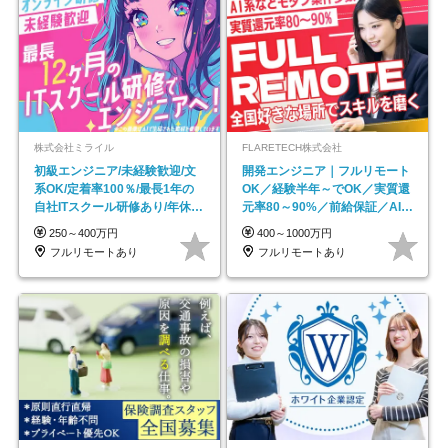
株式会社ミライル
FLARETECH株式会社
初級エンジニア/未経験歓迎/文
開発エンジニア｜フルリモート
系OK/定着率100％/最長1年の
OK／経験半年～でOK／実質還
自社ITスクール研修あり/年休
元率80～90%／前給保証／AI系
130日
など最先端案件多数
250～400万円
400～1000万円
フルリモートあり
フルリモートあり