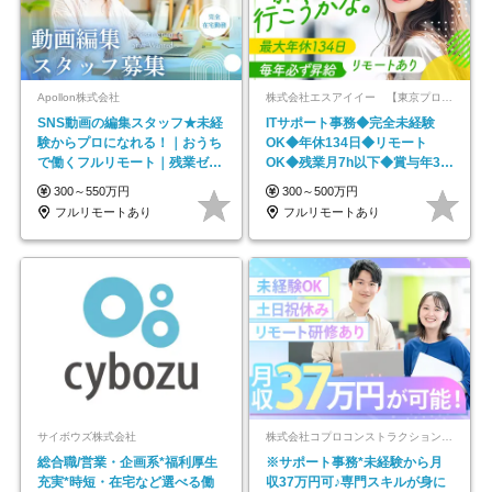
Apollon株式会社
株式会社エスアイイー 【東京プロマーケット上場】
SNS動画の編集スタッフ★未経
ITサポート事務◆完全未経験
験からプロになれる！｜おうち
OK◆年休134日◆リモート
で働くフルリモート｜残業ゼロ
OK◆残業月7h以下◆賞与年3回
で18時退勤◎
◆5年目まで必ず昇給
300～550万円
300～500万円
フルリモートあり
フルリモートあり
サイボウズ株式会社
株式会社コプロコンストラクション【東証プライム上場コプロ・ホールディングス子会社】
総合職/営業・企画系*福利厚生
※サポート事務*未経験から月
充実*時短・在宅など選べる働
収37万円可♪専門スキルが身に