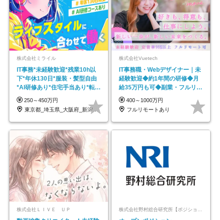
株式会社ミライル
株式会社Vuetech
IT事務*未経験歓迎*残業10h以
IT事務職・Webデザイナー｜未
下*年休130日*服装・髪型自由
経験歓迎◆約1年間の研修◆月
*AI研修あり*住宅手当あり*転勤
給35万円も可◆副業・フルリモ
なし
ート可◆年休126日
250～450万円
400～1000万円
東京都_埼玉県_大阪府_新潟県_福岡県
フルリモートあり
株式会社ＬＩＶＥ ＵＰ
株式会社野村総合研究所【ポジションマッチ登録】