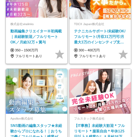
株式会社viralinks
TDCX Japan株式会社
動画編集クリエイター※初掲載
テクニカルサポート/未経験OK/
｜未経験歓迎／フルリモート
フルリモート/月収31万円可/月
OK／月給32万＋賞与
最大3万のインセンティブ支給/
平均年齢33歳
350～1500万円
300～400万円
フルリモートあり
フルリモートあり
Apollon株式会社
フルスタック株式会社
SNS動画の編集スタッフ★未経
【IT事務】未経験大歓迎＊フル
験からプロになれる！｜おうち
リモート＊服装自由＊年休125
で働くフルリモート｜残業ゼロ
日以上＊残業なし＊月給26万円