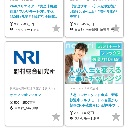
Webクリエイター#完全未経験
【管理サポート】未経験歓迎*
歓迎#フルリモートOK#年休
月給30万円以上可*福利厚生が
130日#残業月5h以下#全国募集
充実！
#最大1年の研修
300～700万円
350～450万円
フルリモートあり
東京都_神奈川県_埼玉県_千葉県_大阪府…
株式会社野村総合研究所【ポジションマッチ登録】
ｎｏｔａｒｉ株式会社
オープンポジション
人材コンサルタント◆第二新卒
歓迎◆フルリモート＆全国から
500～1500万円
勤務OK◆残業月10h以内◆フレ
東京都_神奈川県
ックス制
250～500万円
フルリモートあり