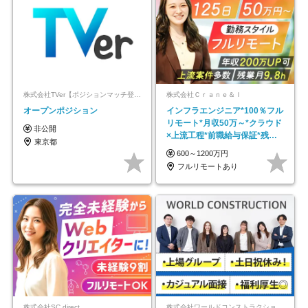
株式会社TVer【ポジションマッチ登録】
株式会社Ｃｒａｎｅ＆Ｉ
オープンポジション
インフラエンジニア*100％フル
リモート*月収50万～*クラウド
非公開
×上流工程*前職給与保証*残業
東京都
月9.8h
600～1200万円
フルリモートあり
株式会社SC direct
株式会社ワールドコンストラクション 【東証一部】 (ワールドホールディングス・グループ)