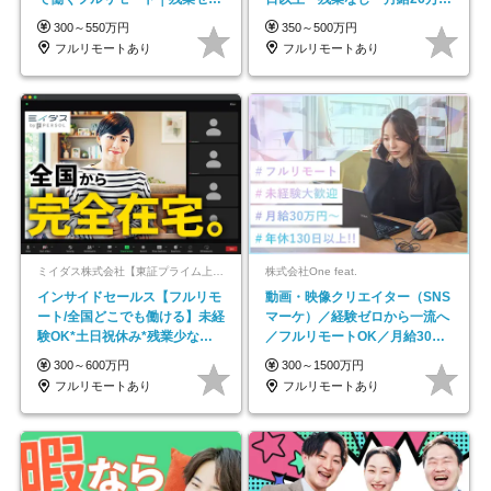
で18時退勤◎
以上
300～550万円
350～500万円
フルリモートあり
フルリモートあり
ミイダス株式会社【東証プライム上場パーソルグループ】
株式会社One feat.
インサイドセールス【フルリモ
動画・映像クリエイター（SNS
ート/全国どこでも働ける】未経
マーケ）／経験ゼロから一流へ
験OK*土日祝休み*残業少なめ*
／フルリモートOK／月給30万
在宅勤務手当あり
円～／年休130日以上
300～600万円
300～1500万円
フルリモートあり
フルリモートあり