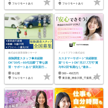
フルリモートあり
フルリモートあり
株式会社損害保険リサーチ
ＦＪＵＴプラス株式会社
保険調査スタッフ◆未経験
カスタマーサポート*未経験歓
OK*30代～60代活躍*丁寧な講
迎*リモートOK*月27.7万可*賞
習・サポートあり*原則直行直
与年2回*転勤なし*連休
帰／全国募集・業務委託
OK/ZE010232
非公開
300～450万円
フルリモートあり
東京都_神奈川県_千葉県_大阪府_愛知県…