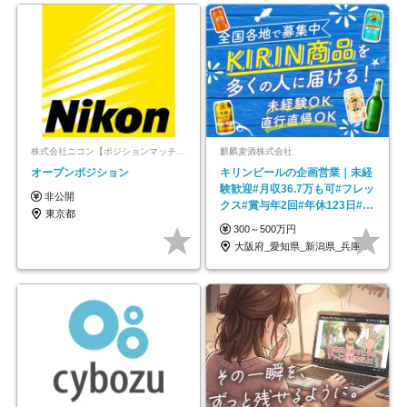
株式会社ニコン【ポジションマッチ登録】
麒麟麦酒株式会社
オープンポジション
キリンビールの企画営業｜未経
験歓迎#月収36.7万も可#フレッ
非公開
クス#賞与年2回#年休123日#完
東京都
全週休2日制
300～500万円
大阪府_愛知県_新潟県_兵庫県_福岡県