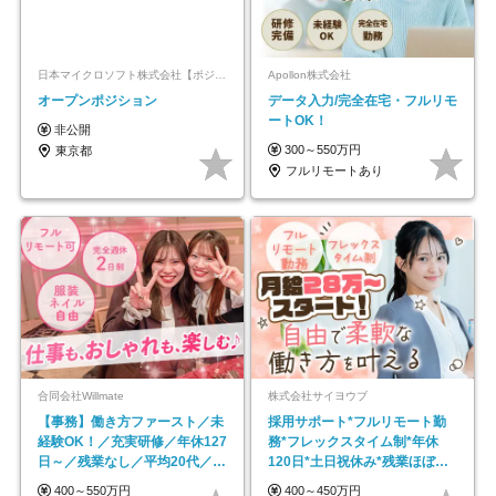
日本マイクロソフト株式会社【ポジションマッチ登録】
Apollon株式会社
オープンポジション
データ入力/完全在宅・フルリモ
ートOK！
非公開
300～550万円
東京都
フルリモートあり
合同会社Willmate
株式会社サイヨウブ
【事務】働き方ファースト／未
採用サポート*フルリモート勤
経験OK！／充実研修／年休127
務*フレックスタイム制*年休
日～／残業なし／平均20代／リ
120日*土日祝休み*残業ほぼな
モートOK
し*育児中社員8割以上
400～550万円
400～450万円