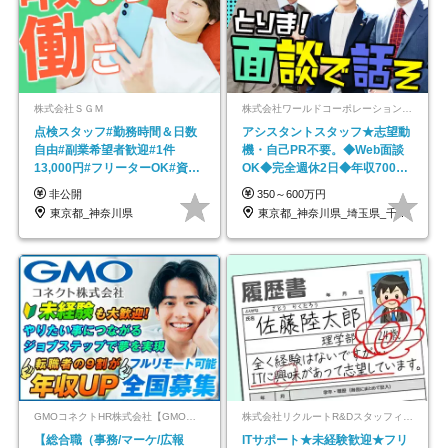
株式会社ＳＧＭ
株式会社ワールドコーポレーション 採用事業部【上場グループ】
点検スタッフ#勤務時間＆日数
アシスタントスタッフ★志望動
自由#副業希望者歓迎#1件
機・自己PR不要。◆Web面談
13,000円#フリーターOK#資格
OK◆完全週休2日◆年収700万
スキル不要
円可/p13
非公開
350～600万円
東京都_神奈川県
東京都_神奈川県_埼玉県_千葉県_大阪府…
GMOコネクトHR株式会社【GMOインターネットグループ】
株式会社リクルートR&Dスタッフィング【リクルートグループ】
【総合職（事務/マーケ/広報
ITサポート★未経験歓迎★フリ