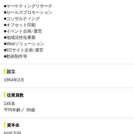
■マーケティングリサーチ
■セールスプロモーション
■コンサルティング
■オフセット印刷
■イベント企画･運営
■地域活性化事業
■Webソリューション
■ECサイト企画･運営
■動画制作等
設立
1954年2月
従業員数
145名
平均年齢／ 39歳
資本金
50百万円