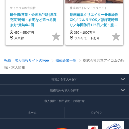
サイボウズ株式会社
株式会社トレンドクリエイト
総合職/営業・企画系*福利厚生
動画編集クリエイター◆未経験
充実*時短・在宅など選べる働
OK／フルリモOK／ほぼ定時帰
き方*賞与年2回
り／年間休日125日／髪・服・
ネイル自由／副業OK
450～850万円
350～1000万円
東京都
フルリモートあり
転職・求人情報サイトのtype
掲載企業一覧
株式会社共立アイコムの転
職・求人情報
職種から求人を探す
勤務地から求人を探す
求人掲載・利用規約・お問合せ
ホーム
ログイン