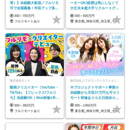
等）】未経験大歓迎／フルリモ
ーターOK!経歴は気にしなくて
可で全国募集！年収アップ多数
大丈夫★超大手リクルートグル
★年休最大130日★
ープの正社員/sg
300～700万円
300～600万円
フルリモートあり
東京都_神奈川県_埼玉県_千葉県_大阪府…
株式会社ＯＬＣ
株式会社コプロコンストラクション【東証プライム上場コプロ・ホールディングス子会社】
動画クリエイター（YouTube・
※プロジェクトサポート事務☆
TikTok）【フレックス/フルリ
未経験から月収37万円も可☆リ
モ】未経験OK｜Web研修1年間
モート研修あり☆土日祝休☆20
｜副業OK
代～30代活躍/b
300～350万円
300～1350万円
フルリモートあり
東京都_神奈川県_埼玉県_大阪府_愛知県…