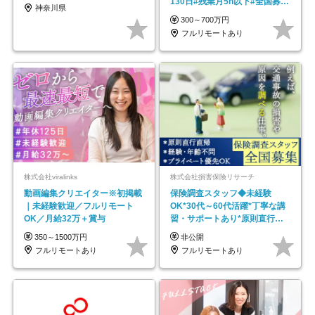
130日#残業月5h以下#全国募集
神奈川県
#最大1年の研修
300～700万円
フルリモートあり
株式会社viralinks
株式会社損害保険リサーチ
動画編集クリエイター※初掲載
保険調査スタッフ◆未経験
｜未経験歓迎／フルリモート
OK*30代～60代活躍*丁寧な講
OK／月給32万＋賞与
習・サポートあり*原則直行直
帰／全国募集・業務委託
350～1500万円
非公開
フルリモートあり
フルリモートあり