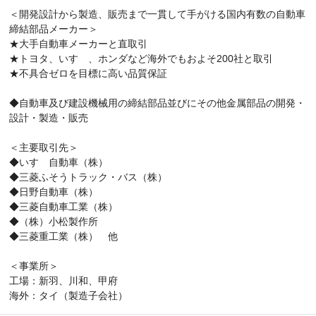
＜開発設計から製造、販売まで一貫して手がける国内有数の自動車
締結部品メーカー＞
★大手自動車メーカーと直取引
★トヨタ、いすゞ、ホンダなど海外でもおよそ200社と取引
★不具合ゼロを目標に高い品質保証
◆自動車及び建設機械用の締結部品並びにその他金属部品の開発・
設計・製造・販売
＜主要取引先＞
◆いすゞ自動車（株）
◆三菱ふそうトラック・バス（株）
◆日野自動車（株）
◆三菱自動車工業（株）
◆（株）小松製作所
◆三菱重工業（株） 他
＜事業所＞
工場：新羽、川和、甲府
海外：タイ（製造子会社）