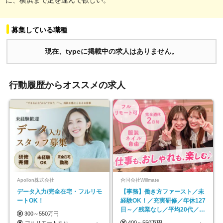
募集している職種
現在、typeに掲載中の求人はありません。
行動履歴からオススメの求人
Apollon株式会社
合同会社Willmate
データ入力/完全在宅・フルリモ
【事務】働き方ファースト／未
ートOK！
経験OK！／充実研修／年休127
日～／残業なし／平均20代／リ
300～550万円
モートOK
400～550万円
フルリモートあり