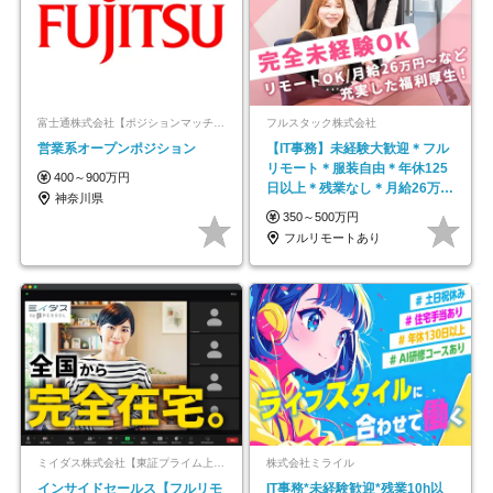
富士通株式会社【ポジションマッチ登録】
フルスタック株式会社
営業系オープンポジション
【IT事務】未経験大歓迎＊フル
リモート＊服装自由＊年休125
400～900万円
日以上＊残業なし＊月給26万円
神奈川県
以上
350～500万円
フルリモートあり
ミイダス株式会社【東証プライム上場パーソルグループ】
株式会社ミライル
インサイドセールス【フルリモ
IT事務*未経験歓迎*残業10h以