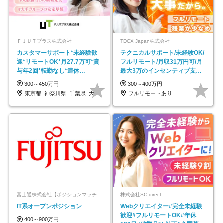
ＦＪＵＴプラス株式会社
TDCX Japan株式会社
カスタマーサポート*未経験歓
テクニカルサポート/未経験OK/
迎*リモートOK*月27.7万可*賞
フルリモート/月収31万円可/月
与年2回*転勤なし*連休
最大3万のインセンティブ支給/
OK/ZE010232
平均年齢33歳
300～450万円
300～400万円
東京都_神奈川県_千葉県_大阪府_愛知県…
フルリモートあり
富士通株式会社【ポジションマッチ登録】
株式会社SC direct
IT系オープンポジション
Webクリエイター#完全未経験
歓迎#フルリモートOK#年休
400～900万円