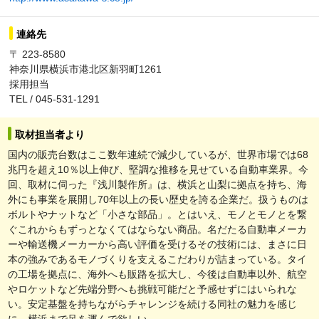
連絡先
〒 223-8580
神奈川県横浜市港北区新羽町1261
採用担当
TEL / 045-531-1291
取材担当者より
国内の販売台数はここ数年連続で減少しているが、世界市場では68
兆円を超え10％以上伸び、堅調な推移を見せている自動車業界。今
回、取材に伺った『浅川製作所』は、横浜と山梨に拠点を持ち、海
外にも事業を展開し70年以上の長い歴史を誇る企業だ。扱うものは
ボルトやナットなど「小さな部品」。とはいえ、モノとモノとを繋
ぐこれからもずっとなくてはならない商品。名だたる自動車メーカ
ーや輸送機メーカーから高い評価を受けるその技術には、まさに日
本の強みであるモノづくりを支えるこだわりが詰まっている。タイ
の工場を拠点に、海外へも販路を拡大し、今後は自動車以外、航空
やロケットなど先端分野へも挑戦可能だと予感せずにはいられな
い。安定基盤を持ちながらチャレンジを続ける同社の魅力を感じ
に、横浜まで足を運んで欲しい。