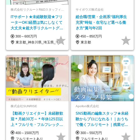
株式会社リクルートR&Dスタッフィング【リクルートグループ】
サイボウズ株式会社
ITサポート★未経験歓迎★フリ
総合職/営業・企画系*福利厚生
ーターOK!経歴は気にしなくて
充実*時短・在宅など選べる働
大丈夫★超大手リクルートグル
き方*賞与年2回
ープの正社員/sg
300～600万円
450～850万円
東京都_神奈川県_埼玉県_千葉県_大阪府…
東京都
株式会社SUNRISE
Apollon株式会社
【動画クリエイター】未経験歓
SNS動画の編集スタッフ★未経
迎＊月給30万～＊年休125日以
験からプロになれる！｜おうち
上＊フルリモ・フルフレックス
で働くフルリモート｜残業ゼロ
◆10名の採用が決定◆
で18時退勤◎
400～1500万円
300～550万円
フルリモートあり
フルリモートあり