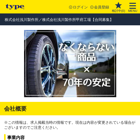
ログイン
会員登録
検討中(
0
)
MENU
株式会社浅川製作所／株式会社浅川製作所甲府工場【合同募集】
会社概要
※この情報は、求人掲載当時の情報です。現在は内容が変更されている場合が
ございますのでご注意ください。
事業内容