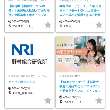
GMOコネクトHR株式会社【GMOインターネットグループ】
株式会社さくらインベスト
【総合職（事務/マーケ/広報
経営企画・リサーチ／月給30万
等）】未経験大歓迎／フルリモ
円～／リモートOK／土日祝休
可で全国募集！年収アップ多数
み／生成AIを活用できる方歓迎
★年休最大130日★
300～700万円
400～600万円
フルリモートあり
大阪府
株式会社野村総合研究所【ポジションマッチ登録】
株式会社SUNRISE
オープンポジション
【WEBデザイナー】未経験大
歓迎＊月給30万円＊年休125日
500～1500万円
＊研修充実＊フルリモ＊フルフ
東京都_神奈川県
レックス＊
400～1500万円
フルリモートあり