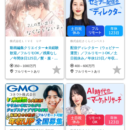
株式会社ＬＩＶＥ ＵＰ
株式会社さくらインベスト
動画編集クリエイター★未経験
配信ディレクター（ウェビナー
歓迎／フルリモOK／残業なし
運営）／フルリモートOK／土
／年間休日125日／髪・服・ネ
日祝休み／年休123日／年収
イル自由／研修充実で安心
600万円可
350～1000万円
400～600万円
フルリモートあり
フルリモートあり