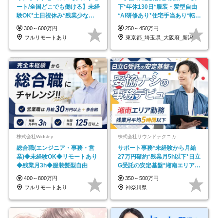
ート/全国どこでも働ける】未経
下*年休130日*服装・髪型自由
験OK*土日祝休み*残業少なめ*
*AI研修あり*住宅手当あり*転勤
在宅勤務手当あり
なし
300～600万円
250～450万円
フルリモートあり
東京都_埼玉県_大阪府_新潟県_福岡県
株式会社Widsley
株式会社サウンドテクニカ
総合職(エンジニア・事務・営
サポート事務*未経験から月給
業)◆未経験OK◆リモートあり
27万円確約*残業月5h以下*日立
◆残業月3h◆服装髪型自由
G受託の安定基盤*湘南エリア勤
務
400～800万円
350～500万円
フルリモートあり
神奈川県