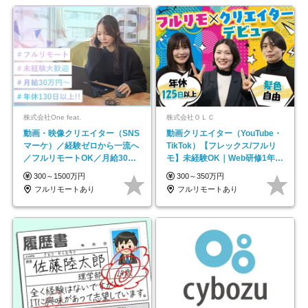
株式会社One feat.
株式会社ＯＬＣ
動画・映像クリエイター（SNS
動画クリエイター（YouTube・
マーケ）／経験ゼロから一流へ
TikTok）【フレックス/フルリ
／フルリモートOK／月給30万
モ】未経験OK｜Web研修1年間
円～／年休130日以上
｜副業OK
300～1500万円
300～350万円
フルリモートあり
フルリモートあり