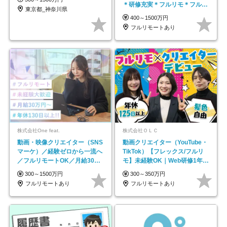
＊研修充実＊フルリモ＊フルフ
東京都_神奈川県
レックス＊
400～1500万円
フルリモートあり
株式会社One feat.
株式会社ＯＬＣ
動画・映像クリエイター（SNS
動画クリエイター（YouTube・
マーケ）／経験ゼロから一流へ
TikTok）【フレックス/フルリ
／フルリモートOK／月給30万
モ】未経験OK｜Web研修1年間
円～／年休130日以上
｜副業OK
300～1500万円
300～350万円
フルリモートあり
フルリモートあり