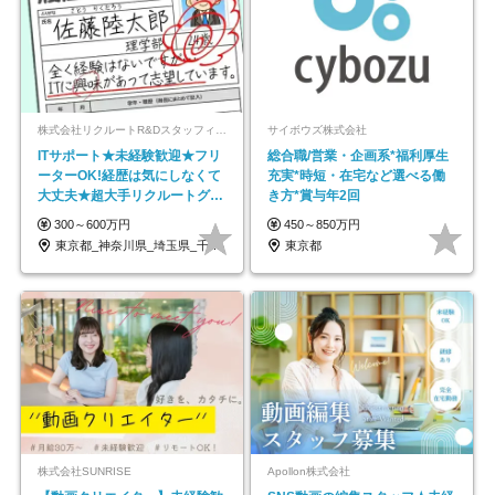
株式会社リクルートR&Dスタッフィング【リクルートグループ】
サイボウズ株式会社
ITサポート★未経験歓迎★フリ
総合職/営業・企画系*福利厚生
ーターOK!経歴は気にしなくて
充実*時短・在宅など選べる働
大丈夫★超大手リクルートグル
き方*賞与年2回
ープの正社員/sg
300～600万円
450～850万円
東京都_神奈川県_埼玉県_千葉県_大阪府…
東京都
株式会社SUNRISE
Apollon株式会社