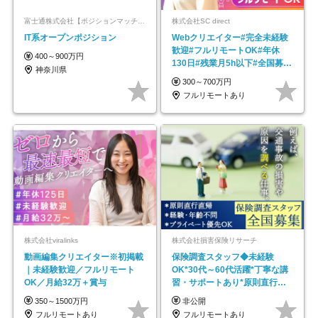
富士通株式会社【ポジションマッチ登録】
株式会社SC direct
IT系オープンポジション
Webクリエイター#完全未経験
歓迎#フルリモートOK#年休
400～900万円
130日#残業月5h以下#全国募集
神奈川県
#最大1年の研修
300～700万円
フルリモートあり
株式会社viralinks
株式会社損害保険リサーチ
動画編集クリエイター※初掲載
保険調査スタッフ◆未経験
｜未経験歓迎／フルリモート
OK*30代～60代活躍*丁寧な講
OK／月給32万＋賞与
習・サポートあり*原則直行直
帰／全国募集・業務委託
350～1500万円
非公開
フルリモートあり
フルリモートあり