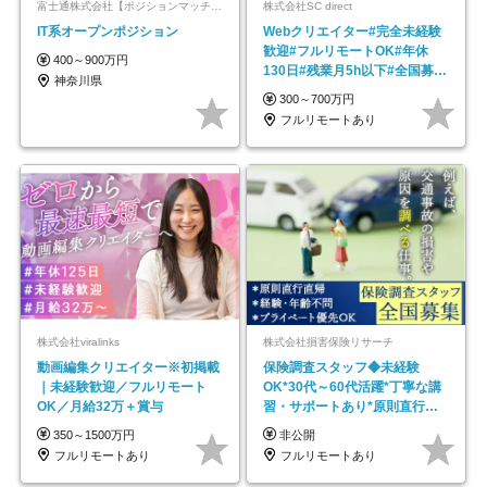
富士通株式会社【ポジションマッチ登録】
株式会社SC direct
IT系オープンポジション
Webクリエイター#完全未経験
歓迎#フルリモートOK#年休
400～900万円
130日#残業月5h以下#全国募集
神奈川県
#最大1年の研修
300～700万円
フルリモートあり
株式会社viralinks
株式会社損害保険リサーチ
動画編集クリエイター※初掲載
保険調査スタッフ◆未経験
｜未経験歓迎／フルリモート
OK*30代～60代活躍*丁寧な講
OK／月給32万＋賞与
習・サポートあり*原則直行直
帰／全国募集・業務委託
350～1500万円
非公開
フルリモートあり
フルリモートあり