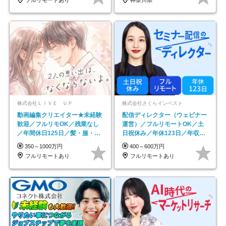
フルリモートあり
神奈川県
株式会社ＬＩＶＥ ＵＰ
株式会社さくらインベスト
動画編集クリエイター★未経験
配信ディレクター（ウェビナー
歓迎／フルリモOK／残業なし
運営）／フルリモートOK／土
／年間休日125日／髪・服・ネ
日祝休み／年休123日／年収
イル自由／研修充実で安心
600万円可
350～1000万円
400～600万円
フルリモートあり
フルリモートあり