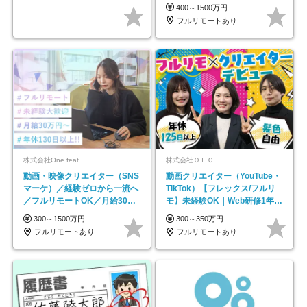
レックス＊
400～1500万円
フルリモートあり
株式会社One feat.
株式会社ＯＬＣ
動画・映像クリエイター（SNS
動画クリエイター（YouTube・
マーケ）／経験ゼロから一流へ
TikTok）【フレックス/フルリ
／フルリモートOK／月給30万
モ】未経験OK｜Web研修1年間
円～／年休130日以上
｜副業OK
300～1500万円
300～350万円
フルリモートあり
フルリモートあり