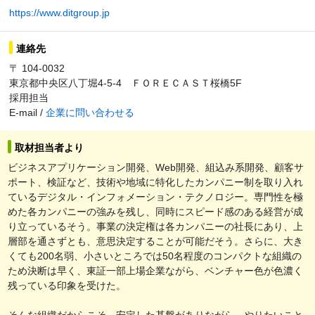
https://www.ditgroup.jp
連絡先
〒 104-0032
東京都中央区八丁堀4-5-4 ＦＯＲＥＣＡＳＴ桜橋5F
採用担当
E-mail /
企業に問い合わせる
取材担当者より
ビジネスアプリケーション開発、Web開発、組込み系開発、顧客サ
ポート、検証など、技術や地域に特化したカンパニー制を取り入れ
ているデジタル・インフォメーション・テクノロジー。専門性を極
めた各カンパニーの強みを残し、同時にスピード感のある経営が成
り立っているそう。事業の決定権は各カンパニーの社長にあり、上
層部を通さずとも、意思決定することが可能だそう。さらに、大き
くても200名弱、小さいところでは50名程度のコンパクトな組織の
ため決断は早く、東証一部上場企業ながら、ベンチャー色が色濃く
残っている印象を受けた。
そんな組織だからこそ、安定した基盤がありながら、やりたいこと