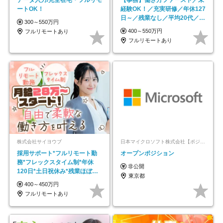
ートOK！
経験OK！／充実研修／年休127
日～／残業なし／平均20代／リ
300～550万円
モートOK
400～550万円
フルリモートあり
フルリモートあり
株式会社サイヨウブ
日本マイクロソフト株式会社【ポジションマッチ登録】
採用サポート*フルリモート勤
オープンポジション
務*フレックスタイム制*年休
非公開
120日*土日祝休み*残業ほぼな
東京都
し*育児中社員8割以上
400～450万円
フルリモートあり