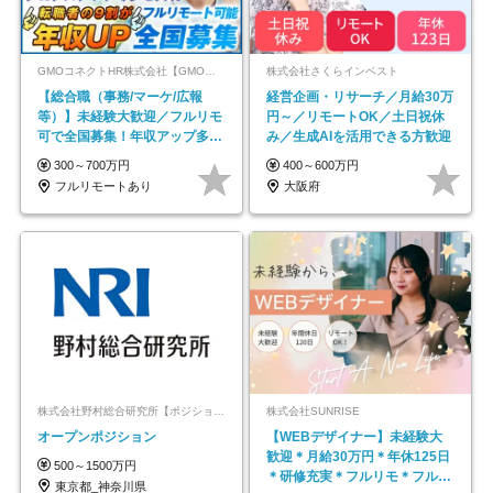
GMOコネクトHR株式会社【GMOインターネットグループ】
株式会社さくらインベスト
【総合職（事務/マーケ/広報
経営企画・リサーチ／月給30万
等）】未経験大歓迎／フルリモ
円～／リモートOK／土日祝休
可で全国募集！年収アップ多数
み／生成AIを活用できる方歓迎
★年休最大130日★
300～700万円
400～600万円
フルリモートあり
大阪府
株式会社野村総合研究所【ポジションマッチ登録】
株式会社SUNRISE
オープンポジション
【WEBデザイナー】未経験大
歓迎＊月給30万円＊年休125日
500～1500万円
＊研修充実＊フルリモ＊フルフ
東京都_神奈川県