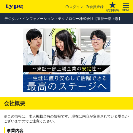
ログイン
会員登録
検討中(
0
)
MENU
デジタル・インフォメーション・テクノロジー株式会社【東証一部上場】
会社概要
※この情報は、求人掲載当時の情報です。現在は内容が変更されている場合が
ございますのでご注意ください。
事業内容