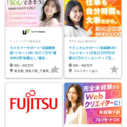
ＦＪＵＴプラス株式会社
TDCX Japan株式会社
カスタマーサポート*未経験歓
テクニカルサポート/未経験OK/
迎*リモートOK*月27.7万可*賞
フルリモート/月収31万円可/月
与年2回*転勤なし*連休
最大3万のインセンティブ支給/
OK/ZE010232
平均年齢33歳
300～450万円
300～400万円
東京都_神奈川県_千葉県_大阪府_愛知県…
フルリモートあり