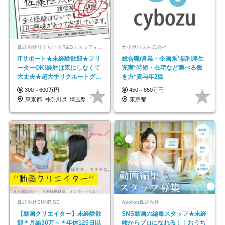
株式会社リクルートR&Dスタッフィング【リクルートグループ】
サイボウズ株式会社
ITサポート★未経験歓迎★フリ
総合職/営業・企画系*福利厚生
ーターOK!経歴は気にしなくて
充実*時短・在宅など選べる働
大丈夫★超大手リクルートグル
き方*賞与年2回
ープの正社員/sg
300～600万円
450～850万円
東京都_神奈川県_埼玉県_千葉県_大阪府…
東京都
株式会社SUNRISE
Apollon株式会社
【動画クリエイター】未経験歓
SNS動画の編集スタッフ★未経
迎＊月給30万～＊年休125日以
験からプロになれる！｜おうち