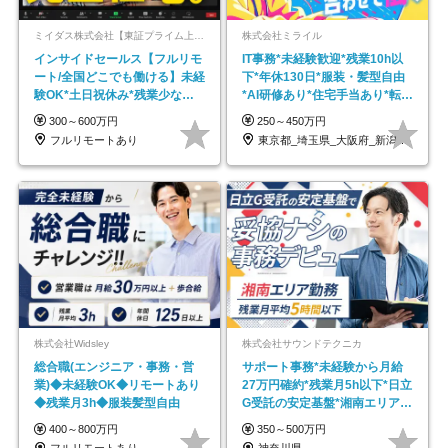
ミイダス株式会社【東証プライム上場パーソルグループ】
株式会社ミライル
インサイドセールス【フルリモ
IT事務*未経験歓迎*残業10h以
ート/全国どこでも働ける】未経
下*年休130日*服装・髪型自由
験OK*土日祝休み*残業少なめ*
*AI研修あり*住宅手当あり*転勤
在宅勤務手当あり
なし
300～600万円
250～450万円
フルリモートあり
東京都_埼玉県_大阪府_新潟県_福岡県
株式会社Widsley
株式会社サウンドテクニカ
総合職(エンジニア・事務・営
サポート事務*未経験から月給
業)◆未経験OK◆リモートあり
27万円確約*残業月5h以下*日立
◆残業月3h◆服装髪型自由
G受託の安定基盤*湘南エリア勤
務
400～800万円
350～500万円