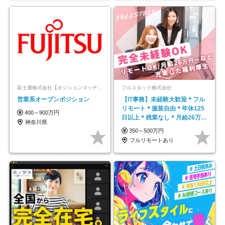
富士通株式会社【ポジションマッチ登録】
フルスタック株式会社
営業系オープンポジション
【IT事務】未経験大歓迎＊フル
リモート＊服装自由＊年休125
400～900万円
日以上＊残業なし＊月給26万円
神奈川県
以上
350～500万円
フルリモートあり