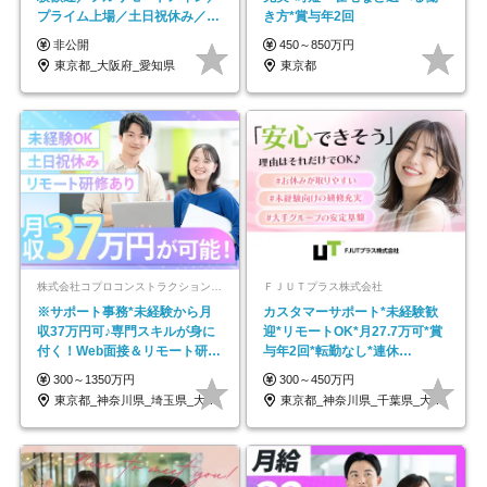
プライム上場／土日祝休み／東
き方*賞与年2回
京・大阪・名古屋
非公開
450～850万円
東京都_大阪府_愛知県
東京都
株式会社コプロコンストラクション【東証プライム上場コプロ・ホールディングス子会社】
ＦＪＵＴプラス株式会社
※サポート事務*未経験から月
カスタマーサポート*未経験歓
収37万円可♪専門スキルが身に
迎*リモートOK*月27.7万可*賞
付く！Web面接＆リモート研修
与年2回*転勤なし*連休
も充実♪/a
OK/ZE010232
300～1350万円
300～450万円
東京都_神奈川県_埼玉県_大阪府_愛知県…
東京都_神奈川県_千葉県_大阪府_愛知県…