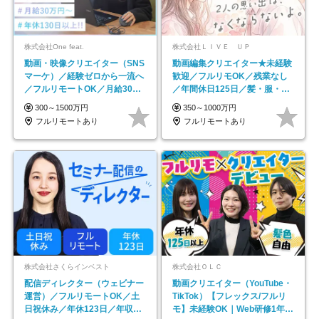
株式会社One feat.
株式会社ＬＩＶＥ ＵＰ
動画・映像クリエイター（SNS
動画編集クリエイター★未経験
マーケ）／経験ゼロから一流へ
歓迎／フルリモOK／残業なし
／フルリモートOK／月給30万
／年間休日125日／髪・服・ネ
円～／年休130日以上
イル自由／研修充実で安心
300～1500万円
350～1000万円
フルリモートあり
フルリモートあり
株式会社さくらインベスト
株式会社ＯＬＣ
配信ディレクター（ウェビナー
動画クリエイター（YouTube・
運営）／フルリモートOK／土
TikTok）【フレックス/フルリ
日祝休み／年休123日／年収
モ】未経験OK｜Web研修1年間