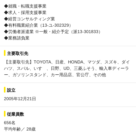
◆就職・転職支援事業
◆求人・採用支援事業
◆経営コンサルティング業
◆有料職業紹介業（13-ユ-302329）
◆労働者派遣業 ※一般・紹介予定（派13-301833）
◆業務請負業
主要取引先
【主要取引先】TOYOTA、日産、HONDA、マツダ、スズキ、ダイ
ハツ、スバル、いすゞ、日野、UD、三菱ふそう、輸入車ディーラ
ー、ガソリンスタンド、カー用品店、官公庁、その他
設立
2005年12月21日
従業員数
656名
平均年齢／ 28歳