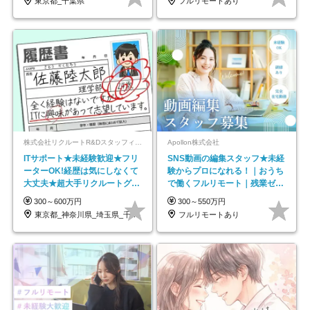
東京都_千葉県
フルリモートあり
株式会社リクルートR&Dスタッフィング【リクルートグループ】
Apollon株式会社
ITサポート★未経験歓迎★フリ
SNS動画の編集スタッフ★未経
ーターOK!経歴は気にしなくて
験からプロになれる！｜おうち
大丈夫★超大手リクルートグル
で働くフルリモート｜残業ゼロ
ープの正社員/sg
で18時退勤◎
300～600万円
300～550万円
東京都_神奈川県_埼玉県_千葉県_大阪府…
フルリモートあり