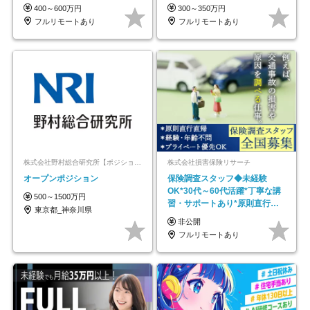
600万円可
｜副業OK
400～600万円
300～350万円
フルリモートあり
フルリモートあり
株式会社野村総合研究所【ポジションマッチ登録】
株式会社損害保険リサーチ
オープンポジション
保険調査スタッフ◆未経験
OK*30代～60代活躍*丁寧な講
500～1500万円
習・サポートあり*原則直行直
東京都_神奈川県
帰／全国募集・業務委託
非公開
フルリモートあり