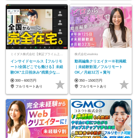
ミイダス株式会社【東証プライム上場パーソルグループ】
株式会社viralinks
インサイドセールス【フルリモ
動画編集クリエイター※初掲載
ート/全国どこでも働ける】未経
｜未経験歓迎／フルリモート
験OK*土日祝休み*残業少なめ*
OK／月給32万＋賞与
在宅勤務手当あり
300～600万円
350～1500万円
フルリモートあり
フルリモートあり