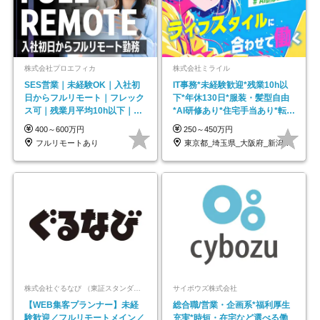
株式会社プロエフィカ
株式会社ミライル
SES営業｜未経験OK｜入社初
IT事務*未経験歓迎*残業10h以
日からフルリモート｜フレック
下*年休130日*服装・髪型自由
ス可｜残業月平均10h以下｜事
*AI研修あり*住宅手当あり*転勤
業立ち上げメンバー
なし
400～600万円
250～450万円
フルリモートあり
東京都_埼玉県_大阪府_新潟県_福岡県
株式会社ぐるなび （東証スタンダード上場）
サイボウズ株式会社
【WEB集客プランナー】未経
総合職/営業・企画系*福利厚生
験歓迎／フルリモートメイン／
充実*時短・在宅など選べる働