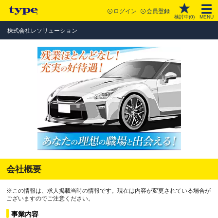
ログイン
会員登録
検討中(
0
)
MENU
株式会社レソリューション
会社概要
※この情報は、求人掲載当時の情報です。現在は内容が変更されている場合が
ございますのでご注意ください。
事業内容