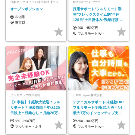
日本マイクロソフト株式会社【ポジションマッチ登録】
株式会社サイヨウブ
オープンポジション
採用サポート*フルリモート勤
務*フレックスタイム制*年休
非公開
120日*土日祝休み*残業ほぼな
東京都
し*育児中社員8割以上
400～450万円
フルリモートあり
フルスタック株式会社
TDCX Japan株式会社
【IT事務】未経験大歓迎＊フル
テクニカルサポート/未経験OK/
リモート＊服装自由＊年休125
フルリモート/月収31万円可/月
日以上＊残業なし＊月給26万円
最大3万のインセンティブ支給/
以上
平均年齢33歳
350～500万円
300～400万円
フルリモートあり
フルリモートあり