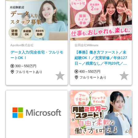
Apollon株式会社
合同会社Willmate
データ入力/完全在宅・フルリモ
【事務】働き方ファースト／未
ートOK！
経験OK！／充実研修／年休127
日～／残業なし／平均20代／リ
300～550万円
モートOK
400～550万円
フルリモートあり
フルリモートあり