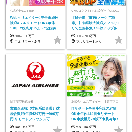
株式会社SC direct
GMOコネクトHR株式会社【GMOインターネットグループ】
Webクリエイター#完全未経験
【総合職（事務/マーケ/広報
歓迎#フルリモートOK#年休
等）】未経験大歓迎／フルリモ
130日#残業月5h以下#全国募集
可で全国募集！年収アップ多数
#最大1年の研修
★年休最大130日★
300～700万円
300～700万円
フルリモートあり
フルリモートあり
日本航空株式会社
株式会社エスアイイー 【東京プロマーケット上場】
業務企画職（技術系総合職）/未
ITサポート事務◆完全未経験
経験歓迎/年収420万円〜900万
OK◆年休134日◆リモート
円/リモートフレックス可
OK◆残業月7h以下◆賞与年3回
◆5年目まで必ず昇給
400～900万円
300～500万円