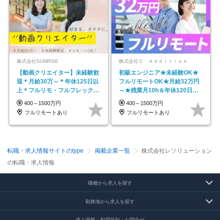
株式会社SUNRISE
株式会社Ｃ Ａｄｄｉｔｉｏｎ
【動画クリエイター】未経験歓
初級エンジニア★未経験OK★
迎＊月給30万～＊年休125日以
フルリモートOK★月給32万円
上＊フルリモ・フルフレックス
～★残業月10h＆年休120日以
◆10名の採用が決定◆
上★副業可
400～1500万円
400～1500万円
フルリモートあり
フルリモートあり
転職・求人情報サイトのtype
掲載企業一覧
株式会社レソリューション
の転職・求人情報
職種から求人を探す
勤務地から求人を探す
求人掲載・利用規約・お問合せ