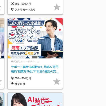
なし＊月給26万円以上
350～500万円
フルリモートあり
株式会社サウンドテクニカ
サポート事務*未経験から月給27万円
確約*残業月5h以下*日立G受託の安定
基盤*湘南エリア勤務
350～500万円
神奈川県