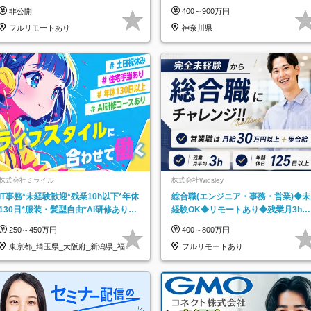
り*原則直行直帰／全国募集・業務委
非公開
400～900万円
託
フルリモートあり
神奈川県
株式会社ミライル
株式会社Widsley
IT事務*未経験歓迎*残業10h以下*年休
総合職(エンジニア・事務・営業)◆未
130日*服装・髪型自由*AI研修あり*
経験OK◆リモートあり◆残業月3h◆
住宅手当あり*転勤なし
服装髪型自由
250～450万円
400～800万円
東京都_埼玉県_大阪府_新潟県_福岡
フルリモートあり
県