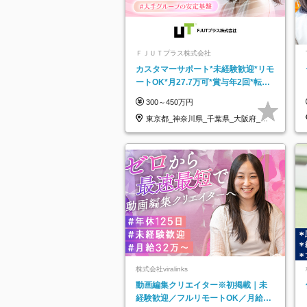
ＦＪＵＴプラス株式会社
カスタマーサポート*未経験歓迎*リモ
ートOK*月27.7万可*賞与年2回*転勤
なし*連休OK/ZE010232
300～450万円
東京都_神奈川県_千葉県_大阪府_愛
知県…
株式会社viralinks
動画編集クリエイター※初掲載｜未
経験歓迎／フルリモートOK／月給32