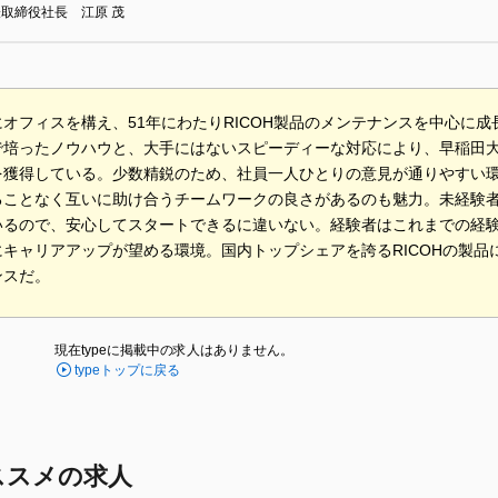
取締役社長 江原 茂
オフィスを構え、51年にわたりRICOH製品のメンテナンスを中心に
で培ったノウハウと、大手にはないスピーディーな対応により、早稲田
を獲得している。少数精鋭のため、社員一人ひとりの意見が通りやすい
ることなく互いに助け合うチームワークの良さがあるのも魅力。未経験
いるので、安心してスタートできるに違いない。経験者はこれまでの経
にキャリアアップが望める環境。国内トップシェアを誇るRICOHの製品
ンスだ。
現在typeに掲載中の求人はありません。
typeトップに戻る
ススメの求人