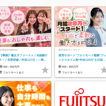
合同会社Willmate
株式会社サイヨウブ
【事務】働き方ファースト／未経験O
採用サポート*フルリモート勤務*フ
K！／充実研修／年休127日～／残業
ックスタイム制*年休120日*土日祝休
なし／平均20代／リモートOK
み*残業ほぼなし*育児中社員8割以上
400～550万円
400～450万円
フルリモートあり
フルリモートあり