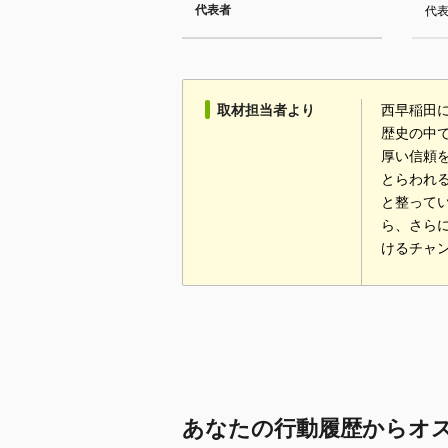
代表者
代表
取材担当者より
西早稲田に
歴史の中
厚い信頼
とらわれ
と整って
ら、さら
けるチャ
あなたの行動履歴からオ