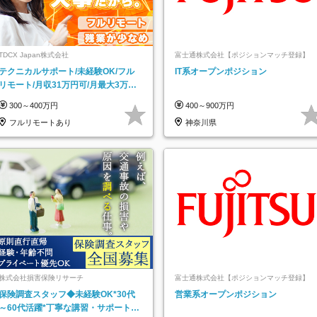
TDCX Japan株式会社
富士通株式会社【ポジションマッチ登録】
テクニカルサポート/未経験OK/フル
IT系オープンポジション
リモート/月収31万円可/月最大3万の
インセンティブ支給/平均年齢33歳
300～400万円
400～900万円
フルリモートあり
神奈川県
株式会社損害保険リサーチ
富士通株式会社【ポジションマッチ登録】
保険調査スタッフ◆未経験OK*30代
営業系オープンポジション
～60代活躍*丁寧な講習・サポートあ