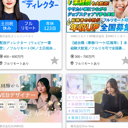
株式会社さくらインベスト
GMOコネクトHR株式会社【GMOインター
ットグループ】
配信ディレクター（ウェビナー運
【総合職（事務/マーケ/広報等）】未
営）／フルリモートOK／土日祝休み
経験大歓迎／フルリモ可で全国募
／年休123日／年収600万円可
集！年収アップ多数★年休最大130日
400～600万円
300～700万円
★
フルリモートあり
フルリモートあり
株式会社SUNRISE
株式会社One feat.