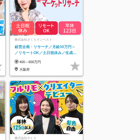
ネ
株式会社さくらインベスト
経営企画・リサーチ／月給30万円～
／リモートOK／土日祝休み／生成AI
を活用できる方歓迎
400～600万円
大阪府
株式会社ＯＬＣ