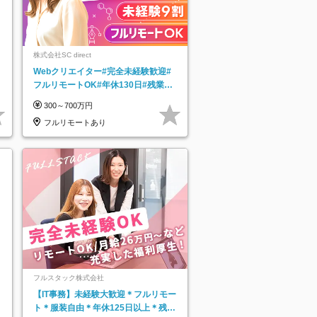
株式会社SC direct
Webクリエイター#完全未経験歓迎#
フルリモートOK#年休130日#残業月
5h以下#全国募集#最大1年の研修
300～700万円
フルリモートあり
フルスタック株式会社
【IT事務】未経験大歓迎＊フルリモー
ト＊服装自由＊年休125日以上＊残業