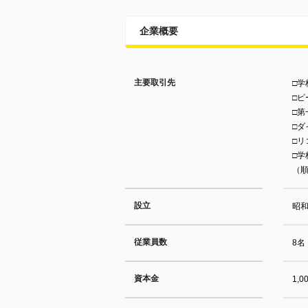
企業概要
主要取引先
□学
□ピ
□
□
□
□学
（
設立
昭和
従業員数
8名
資本金
1,