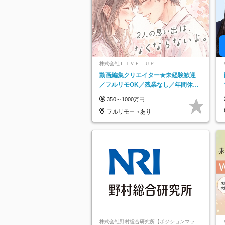
株式会社ＬＩＶＥ ＵＰ
動画編集クリエイター★未経験歓迎
／フルリモOK／残業なし／年間休日
125日／髪・服・ネイル自由／研修充
350～1000万円
実で安心
フルリモートあり
株式会社野村総合研究所【ポジションマッチ