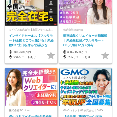
ミイダス株式会社【東証プライム上場パーソルグループ】
株式会社viralinks
インサイドセールス【フルリモ
動画編集クリエイター※初掲載
ート/全国どこでも働ける】未経
｜未経験歓迎／フルリモート
験OK*土日祝休み*残業少なめ*
OK／月給32万＋賞与
在宅勤務手当あり
300～600万円
350～1500万円
フルリモートあり
フルリモートあり
株式会社SC direct
GMOコネクトHR株式会社【GMOインターネットグループ】
Webクリエイター#完全未経験
【総合職（事務/マーケ/広報