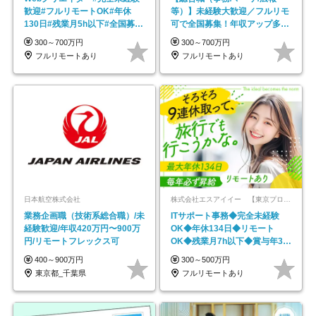
歓迎#フルリモートOK#年休
等）】未経験大歓迎／フルリモ
130日#残業月5h以下#全国募集
可で全国募集！年収アップ多数
#最大1年の研修
★年休最大130日★
300～700万円
300～700万円
フルリモートあり
フルリモートあり
日本航空株式会社
株式会社エスアイイー 【東京プロマーケット上場】
業務企画職（技術系総合職）/未
ITサポート事務◆完全未経験
経験歓迎/年収420万円〜900万
OK◆年休134日◆リモート
円/リモートフレックス可
OK◆残業月7h以下◆賞与年3回
◆5年目まで必ず昇給
400～900万円
300～500万円
東京都_千葉県
フルリモートあり