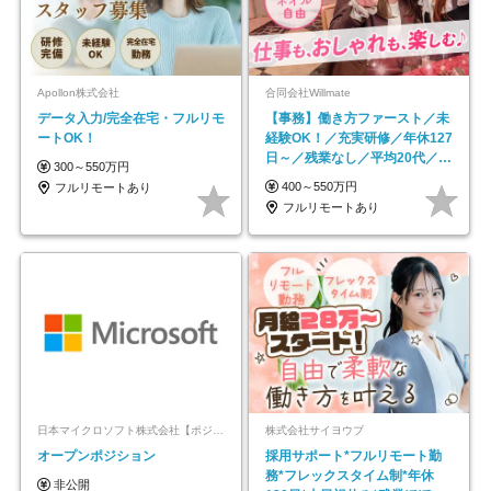
Apollon株式会社
合同会社Willmate
データ入力/完全在宅・フルリモ
【事務】働き方ファースト／未
ートOK！
経験OK！／充実研修／年休127
日～／残業なし／平均20代／リ
300～550万円
モートOK
400～550万円
フルリモートあり
フルリモートあり
日本マイクロソフト株式会社【ポジションマッチ登録】
株式会社サイヨウブ
オープンポジション
採用サポート*フルリモート勤
務*フレックスタイム制*年休
非公開