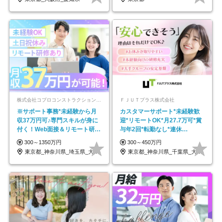
株式会社コプロコンストラクション【東証プライム上場コプロ・ホールディングス子会社】
ＦＪＵＴプラス株式会社
※サポート事務*未経験から月
カスタマーサポート*未経験歓
収37万円可♪専門スキルが身に
迎*リモートOK*月27.7万可*賞
付く！Web面接＆リモート研修
与年2回*転勤なし*連休
も充実♪/a
OK/ZE010232
300～1350万円
300～450万円
東京都_神奈川県_埼玉県_大阪府_愛知県…
東京都_神奈川県_千葉県_大阪府_愛知県…