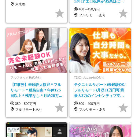
120日*土日祝休み*残業ほぼな
東京都
し*育児中社員8割以上
400～450万円
フルリモートあり
フルスタック株式会社
TDCX Japan株式会社
【IT事務】未経験大歓迎＊フル
テクニカルサポート/未経験OK/
リモート＊服装自由＊年休125
フルリモート/月収31万円可/月
日以上＊残業なし＊月給26万円
最大3万のインセンティブ支給/
以上
平均年齢33歳
350～500万円
300～400万円
フルリモートあり
フルリモートあり