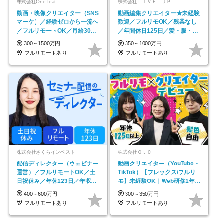
株式会社One feat.
株式会社ＬＩＶＥ ＵＰ
動画・映像クリエイター（SNS
動画編集クリエイター★未経験
マーケ）／経験ゼロから一流へ
歓迎／フルリモOK／残業なし
／フルリモートOK／月給30万
／年間休日125日／髪・服・ネ
円～／年休130日以上
イル自由／研修充実で安心
300～1500万円
350～1000万円
フルリモートあり
フルリモートあり
株式会社さくらインベスト
株式会社ＯＬＣ
配信ディレクター（ウェビナー
動画クリエイター（YouTube・
運営）／フルリモートOK／土
TikTok）【フレックス/フルリ
日祝休み／年休123日／年収
モ】未経験OK｜Web研修1年間
600万円可
｜副業OK
400～600万円
300～350万円
フルリモートあり
フルリモートあり