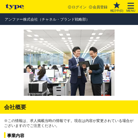
ログイン
会員登録
検討中(
0
)
MENU
アンファー株式会社（チャネル・ブランド戦略部）
会社概要
※この情報は、求人掲載当時の情報です。現在は内容が変更されている場合が
ございますのでご注意ください。
事業内容