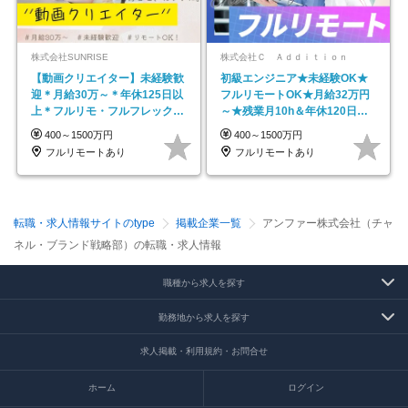
株式会社SUNRISE
株式会社Ｃ Ａｄｄｉｔｉｏｎ
【動画クリエイター】未経験歓
初級エンジニア★未経験OK★
迎＊月給30万～＊年休125日以
フルリモートOK★月給32万円
上＊フルリモ・フルフレックス
～★残業月10h＆年休120日以
◆10名の採用が決定◆
上★副業可
400～1500万円
400～1500万円
フルリモートあり
フルリモートあり
転職・求人情報サイトのtype
掲載企業一覧
アンファー株式会社（チャ
ネル・ブランド戦略部）の転職・求人情報
職種から求人を探す
勤務地から求人を探す
求人掲載・利用規約・お問合せ
ホーム
ログイン