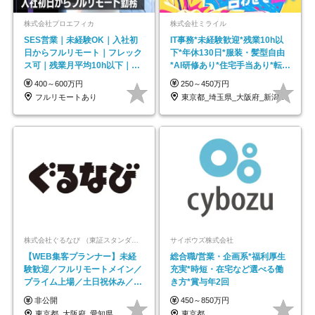
株式会社プロエフィカ
株式会社ミライル
SES営業｜未経験OK｜入社初
IT事務*未経験歓迎*残業10h以
日からフルリモート｜フレック
下*年休130日*服装・髪型自由
ス可｜残業月平均10h以下｜事
*AI研修あり*住宅手当あり*転勤
業立ち上げメンバー
なし
400～600万円
250～450万円
フルリモートあり
東京都_埼玉県_大阪府_新潟県_福岡県
株式会社ぐるなび （東証スタンダード上場）
サイボウズ株式会社
【WEB集客プランナー】未経
総合職/営業・企画系*福利厚生
験歓迎／フルリモートメイン／
充実*時短・在宅など選べる働
プライム上場／土日祝休み／東
き方*賞与年2回
京・大阪・名古屋
非公開
450～850万円
東京都_大阪府_愛知県
東京都