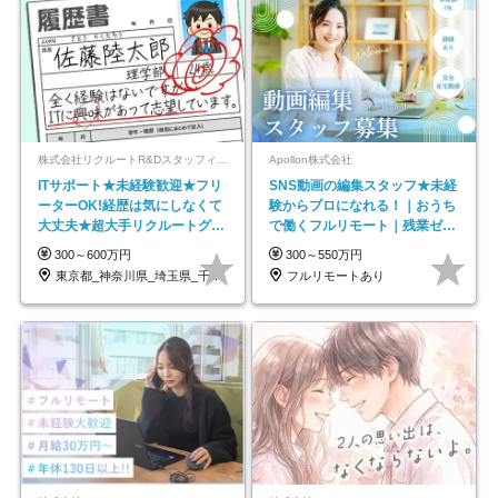
株式会社リクルートR&Dスタッフィング【リクルートグループ】
Apollon株式会社
ITサポート★未経験歓迎★フリ
SNS動画の編集スタッフ★未経
ーターOK!経歴は気にしなくて
験からプロになれる！｜おうち
大丈夫★超大手リクルートグル
で働くフルリモート｜残業ゼロ
ープの正社員/sg
で18時退勤◎
300～600万円
300～550万円
東京都_神奈川県_埼玉県_千葉県_大阪府…
フルリモートあり