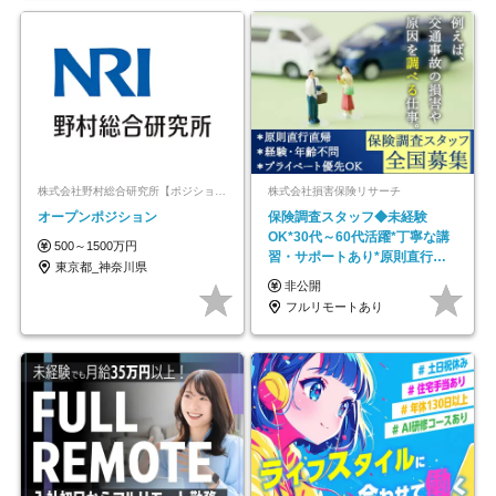
株式会社野村総合研究所【ポジションマッチ登録】
株式会社損害保険リサーチ
オープンポジション
保険調査スタッフ◆未経験
OK*30代～60代活躍*丁寧な講
500～1500万円
習・サポートあり*原則直行直
東京都_神奈川県
帰／全国募集・業務委託
非公開
フルリモートあり