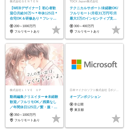
株式会社ＧＥＮＴＥＮ
TDCX Japan株式会社
【WEBデザイナー】初⼼者歓
テクニカルサポート/未経験OK/
迎◎⽉給30万〜＊年休125⽇＊
フルリモート/月収31万円可/月
在宅OK＆研修あり＊フレック
最大3万のインセンティブ支給/
ス
平均年齢33歳
200～1000万円
300～400万円
フルリモートあり
フルリモートあり
株式会社ＬＩＶＥ ＵＰ
日本マイクロソフト株式会社【ポジションマッチ登録】
動画編集クリエイター★未経験
オープンポジション
歓迎／フルリモOK／残業なし
非公開
／年間休日125日／髪・服・ネ
東京都
イル自由／研修充実で安心
350～1000万円
フルリモートあり