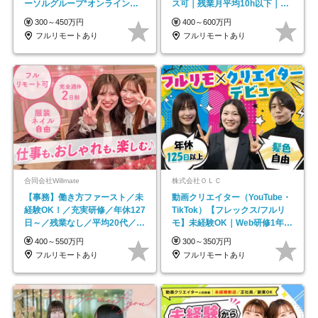
ーソルグループ*オンライン面
ス可｜残業月平均10h以下｜事
接*30～40代活躍中
業立ち上げメンバー
300～450万円
400～600万円
フルリモートあり
フルリモートあり
合同会社Willmate
株式会社ＯＬＣ
【事務】働き方ファースト／未
動画クリエイター（YouTube・
経験OK！／充実研修／年休127
TikTok）【フレックス/フルリ
日～／残業なし／平均20代／リ
モ】未経験OK｜Web研修1年間
モートOK
｜副業OK
400～550万円
300～350万円
フルリモートあり
フルリモートあり