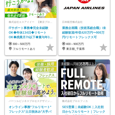
株式会社エスアイイー 【東京プロマーケット上場】
日本航空株式会社
ITサポート事務◆完全未経験
業務企画職（技術系総合職）/未
OK◆年休134日◆リモート
経験歓迎/年収420万円〜900万
OK◆残業月7h以下◆賞与年3回
円/リモートフレックス可
◆5年目まで必ず昇給
300～500万円
400～900万円
フルリモートあり
東京都_千葉県
パーソルビジネスプロセスデザイン株式会社 事業開発本部
株式会社プロエフィカ
オンライン事務*フルリモート*
SES営業｜未経験OK｜入社初
フレックス*土日祝休み*大手パ
日からフルリモート｜フレック