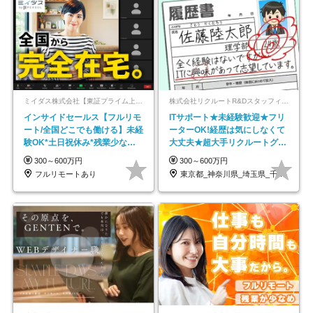
ミイダス株式会社【東証プライム上場パーソルグループ】
株式会社リクルートR&Dスタッフィング【リクルートグループ】
インサイドセールス【フルリモ
ITサポート★未経験歓迎★フリ
ート/全国どこでも働ける】未経
ーターOK!経歴は気にしなくて
験OK*土日祝休み*残業少なめ*
大丈夫★超大手リクルートグル
在宅勤務手当あり
ープの正社員/sg
300～600万円
300～600万円
フルリモートあり
東京都_神奈川県_埼玉県_千葉県_大阪府…