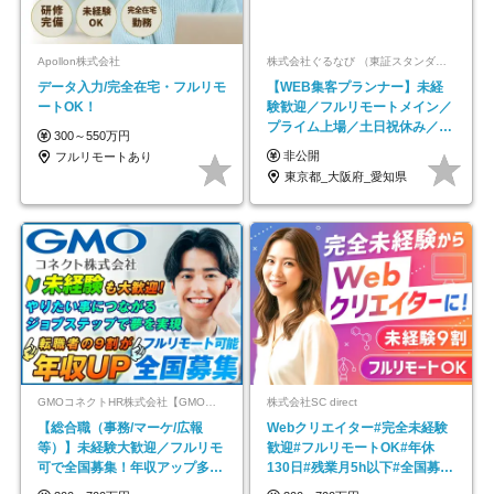
Apollon株式会社
株式会社ぐるなび （東証スタンダード上場）
データ入力/完全在宅・フルリモ
【WEB集客プランナー】未経
ートOK！
験歓迎／フルリモートメイン／
プライム上場／土日祝休み／東
300～550万円
京・大阪・名古屋
非公開
フルリモートあり
東京都_大阪府_愛知県
GMOコネクトHR株式会社【GMOインターネットグループ】
株式会社SC direct
【総合職（事務/マーケ/広報
Webクリエイター#完全未経験
等）】未経験大歓迎／フルリモ
歓迎#フルリモートOK#年休
可で全国募集！年収アップ多数
130日#残業月5h以下#全国募集
★年休最大130日★
#最大1年の研修