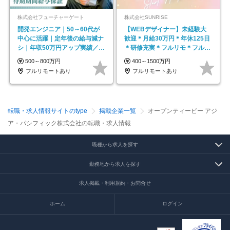
株式会社フューチャーゲート
株式会社SUNRISE
開発エンジニア｜50～60代が
【WEBデザイナー】未経験大
中心に活躍｜定年後の給与減ナ
歓迎＊月給30万円＊年休125日
シ｜年収50万円アップ実績／昇
＊研修充実＊フルリモ＊フルフ
給率92％（直近3年）
レックス＊
500～800万円
400～1500万円
フルリモートあり
フルリモートあり
転職・求人情報サイトのtype
掲載企業一覧
オープンティービー アジ
ア・パシフィック株式会社の転職・求人情報
職種から求人を探す
勤務地から求人を探す
求人掲載・利用規約・お問合せ
ホーム
ログイン