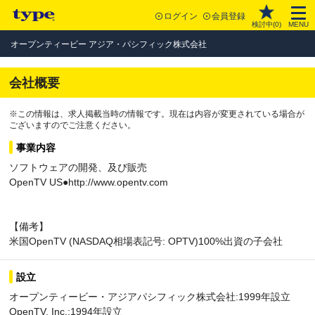
ログイン
会員登録
検討中(
0
)
MENU
オープンティービー アジア・パシフィック株式会社
会社概要
※この情報は、求人掲載当時の情報です。現在は内容が変更されている場合が
ございますのでご注意ください。
事業内容
ソフトウェアの開発、及び販売
OpenTV US●http://www.opentv.com
【備考】
米国OpenTV (NASDAQ相場表記号: OPTV)100%出資の子会社
設立
オープンティービー・アジアパシフィック株式会社:1999年設立
OpenTV, Inc.:1994年設立