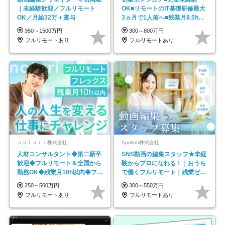
｜未経験歓迎／フルリモート
OK■リモートのIT基礎研修最大
OK／月給32万＋賞与
3ヵ月で1人前へ■残業月8.5h■
安定基盤/STR
350～1500万円
300～800万円
フルリモートあり
フルリモートあり
ｎｏｔａｒｉ株式会社
Apollon株式会社
人材コンサルタント◆第二新卒
SNS動画の編集スタッフ★未経
歓迎◆フルリモート＆全国から
験からプロになれる！｜おうち
勤務OK◆残業月10h以内◆フレ
で働くフルリモート｜残業ゼロ
ックス制
で18時退勤◎
250～500万円
300～550万円
フルリモートあり
フルリモートあり