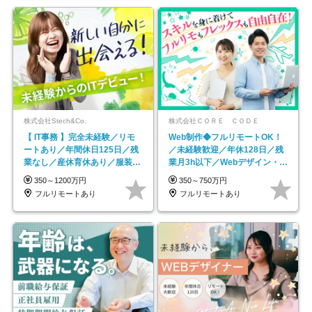
株式会社Stech&Co.
株式会社ＣＯＲＥ ＣＯＤＥ
【 IT事務 】完全未経験／リモ
Web制作◆フルリモートOK！
ートあり／年間休日125日／残
／未経験歓迎／年休128日／残
業なし／産休育休あり／服装・
業月3h以下／Webデザイン・
髪型自由／毎年昇給
ECサイトやHP制作
350～1200万円
350～750万円
フルリモートあり
フルリモートあり