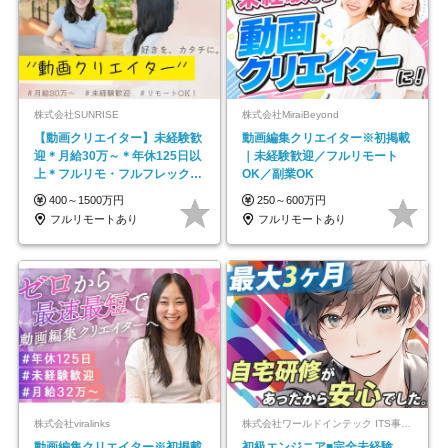
株式会社SUNRISE
株式会社MiraiBeyond
【動画クリエイター】未経験歓
動画編集クリエイター※初掲載
迎＊月給30万～＊年休125日以
｜未経験歓迎／フルリモート
上＊フルリモ・フルフレックス
OK／副業OK
◆10名の採用が決定◆
400～1500万円
250～600万円
フルリモートあり
フルリモートあり
株式会社viralinks
株式会社ワールドインテック ITS事業部【東証プライム上場グループ】
動画編集クリエイター※初掲載
初級エンジニア■完全未経験