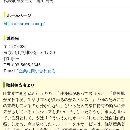
代表取締役社長 湯川 秀男
ホームページ
https://maruni-ts.co.jp/
連絡先
〒 132-0025
東京都江戸川区松江5-17-20
採用担当
TEL / 03-5605-2348
E-mail /
企業に問い合わせる
取材担当者より
IT業界で働き始めたものの、「疎外感があって居づらい」「勤務地
が変わる度、生活リズムが変わるのがストレス...」「何のためにこ
の業務しているのか分からない」といった客先常駐特有の悩みに嫌
気がさしているエンジニアも多いのではないだろうか。求人を書い
ている身として、やはりそういう方にオススメしたいのは自社内勤
務。しかも、今回取材したマルニトータルサービスは、経済産業省
主催『がんばる中小企業・小規模事業者300社に選定、グッドカン