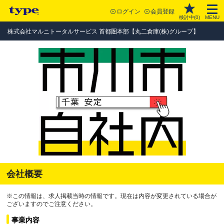
ログイン
会員登録
検討中(
0
)
MENU
株式会社マルニトータルサービス 首都圏本部【丸二倉庫(株)グループ】
会社概要
※この情報は、求人掲載当時の情報です。現在は内容が変更されている場合が
ございますのでご注意ください。
事業内容