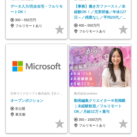
データ入力/完全在宅・フルリモ
【事務】働き方ファースト／未
ートOK！
経験OK！／充実研修／年休127
日～／残業なし／平均20代／リ
300～550万円
モートOK
400～550万円
フルリモートあり
フルリモートあり
日本マイクロソフト株式会社【ポジションマッチ登録】
株式会社viralinks
オープンポジション
動画編集クリエイター※初掲載
｜未経験歓迎／フルリモート
非公開
OK／月給32万＋賞与
東京都
350～1500万円
フルリモートあり