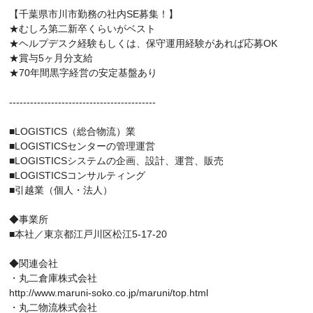
【千葉県市川市勤務の社内SE募集！】
★むしろ第二新卒くらいがベスト
★ヘルプデスク経験もしくは、保守運用経験があれば応募OK
★賞与5ヶ月分支給
★70年間黒字経営の安定基盤あり
------------------------------------------
■LOGISTICS（総合物流）業
■LOGISTICSセンターの管理運営
■LOGISTICSシステムの企画、設計、運営、販売
■LOGISTICSコンサルティング
■引越業（個人・法人）
◆事業所
■本社／東京都江戸川区松江5-17-20
◆関連会社
・丸二倉庫株式会社
http://www.maruni-soko.co.jp/maruni/top.html
・丸二物流株式会社