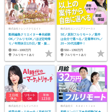
株式会社トレンドクリエイト
株式会社エンジニアファースト
動画編集クリエイター◆未経験
SE／原則フルリモート／案件
OK／フルリモOK／ほぼ定時帰
は自分で選べる／定着率93%／
り／年間休日125日／髪・服・
20～30代活躍中！
ネイル自由／副業OK
350～1000万円
550～1350万円
フルリモートあり
フルリモートあり
株式会社さくらインベスト
株式会社Ｃ Ａｄｄｉｔｉｏｎ
経営企画・リサーチ／月給30万
初級エンジニア★未経験OK★