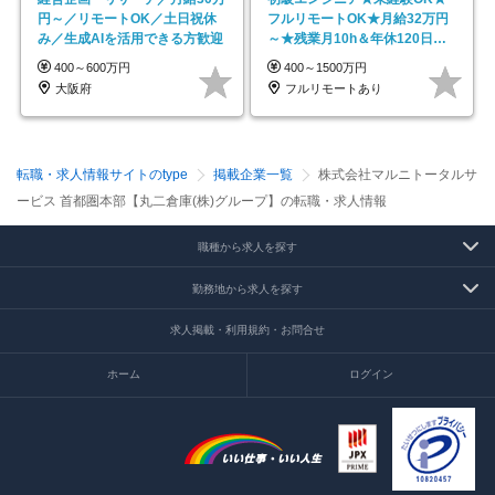
円～／リモートOK／土日祝休
フルリモートOK★月給32万円
み／生成AIを活用できる方歓迎
～★残業月10h＆年休120日以
上★副業可
400～600万円
400～1500万円
大阪府
フルリモートあり
転職・求人情報サイトのtype
掲載企業一覧
株式会社マルニトータルサ
ービス 首都圏本部【丸二倉庫(株)グループ】の転職・求人情報
職種から求人を探す
勤務地から求人を探す
求人掲載・利用規約・お問合せ
ホーム
ログイン