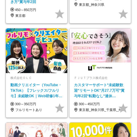
き方*賞与年2回
東京都_神奈川県
450～850万円
東京都
株式会社ＯＬＣ
ＦＪＵＴプラス株式会社
動画クリエイター（YouTube・
カスタマーサポート*未経験歓
TikTok）【フレックス/フルリ
迎*リモートOK*月27.7万可*賞
モ】未経験OK｜Web研修1年間
与年2回*転勤なし*連休
｜副業OK
OK/ZE010232
300～350万円
300～450万円
フルリモートあり
東京都_神奈川県_千葉県_大阪府_愛知県…