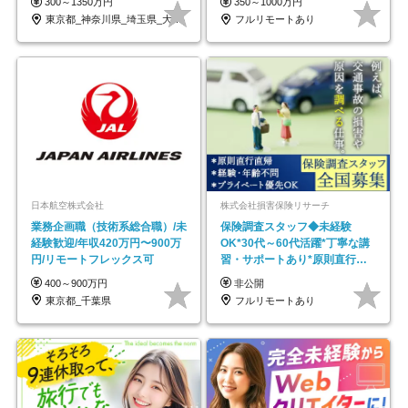
300～1350万円
350～1000万円
東京都_神奈川県_埼玉県_大阪府_愛知県…
フルリモートあり
日本航空株式会社
株式会社損害保険リサーチ
業務企画職（技術系総合職）/未
保険調査スタッフ◆未経験
経験歓迎/年収420万円〜900万
OK*30代～60代活躍*丁寧な講
円/リモートフレックス可
習・サポートあり*原則直行直
帰／全国募集・業務委託
400～900万円
非公開
東京都_千葉県
フルリモートあり