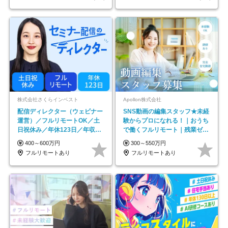
株式会社さくらインベスト
Apollon株式会社
配信ディレクター（ウェビナー
SNS動画の編集スタッフ★未経
運営）／フルリモートOK／土
験からプロになれる！｜おうち
日祝休み／年休123日／年収
で働くフルリモート｜残業ゼロ
600万円可
で18時退勤◎
400～600万円
300～550万円
フルリモートあり
フルリモートあり