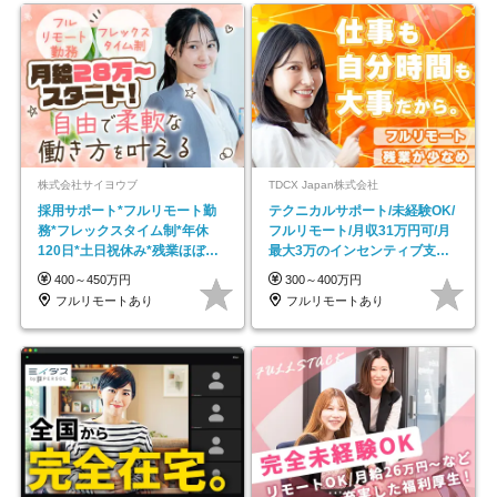
株式会社サイヨウブ
TDCX Japan株式会社
採用サポート*フルリモート勤
テクニカルサポート/未経験OK/
務*フレックスタイム制*年休
フルリモート/月収31万円可/月
120日*土日祝休み*残業ほぼな
最大3万のインセンティブ支給/
し*育児中社員8割以上
平均年齢33歳
400～450万円
300～400万円
フルリモートあり
フルリモートあり