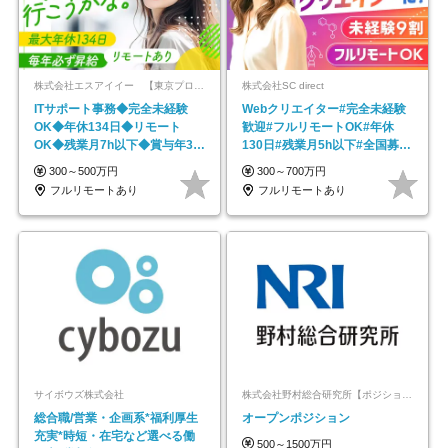
株式会社エスアイイー 【東京プロマーケット上場】
株式会社SC direct
ITサポート事務◆完全未経験
Webクリエイター#完全未経験
OK◆年休134日◆リモート
歓迎#フルリモートOK#年休
OK◆残業月7h以下◆賞与年3回
130日#残業月5h以下#全国募集
◆5年目まで必ず昇給
#最大1年の研修
300～500万円
300～700万円
フルリモートあり
フルリモートあり
サイボウズ株式会社
株式会社野村総合研究所【ポジションマッチ登録】
総合職/営業・企画系*福利厚生
オープンポジション
充実*時短・在宅など選べる働
500～1500万円