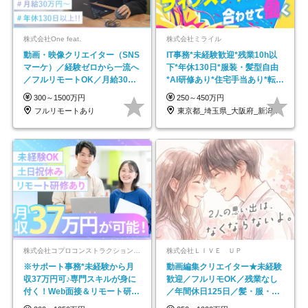
株式会社One feat.
株式会社ミライル
動画・映像クリエイター（SNS
IT事務*未経験歓迎*残業10h以
マーケ）／経験ゼロから一流へ
下*年休130日*服装・髪型自由
／フルリモートOK／月給30万
*AI研修あり*住宅手当あり*転勤
円～／年休130日以上
なし
300～1500万円
250～450万円
フルリモートあり
東京都_埼玉県_大阪府_新潟県_福岡県
株式会社コプロコンストラクション【東証プライム上場コプロ・ホールディングス子会社】
株式会社ＬＩＶＥ ＵＰ
※サポート事務*未経験から月
動画編集クリエイター★未経験
収37万円可♪専門スキルが身に
歓迎／フルリモOK／残業なし
付く！Web面接＆リモート研修
／年間休日125日／髪・服・ネ
も充実♪/a
イル自由／研修充実で安心