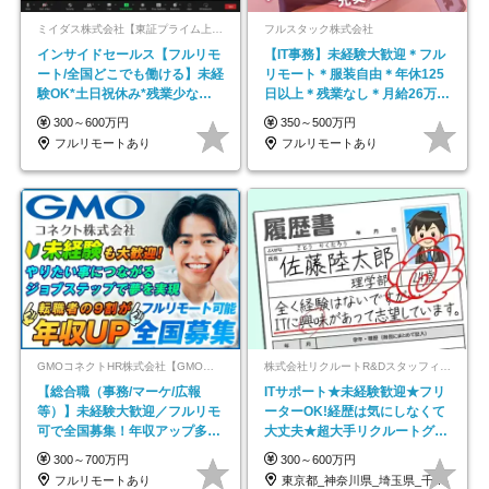
ミイダス株式会社【東証プライム上場パーソルグループ】
フルスタック株式会社
インサイドセールス【フルリモ
【IT事務】未経験大歓迎＊フル
ート/全国どこでも働ける】未経
リモート＊服装自由＊年休125
験OK*土日祝休み*残業少なめ*
日以上＊残業なし＊月給26万円
在宅勤務手当あり
以上
300～600万円
350～500万円
フルリモートあり
フルリモートあり
GMOコネクトHR株式会社【GMOインターネットグループ】
株式会社リクルートR&Dスタッフィング【リクルートグループ】
【総合職（事務/マーケ/広報
ITサポート★未経験歓迎★フリ
等）】未経験大歓迎／フルリモ
ーターOK!経歴は気にしなくて
可で全国募集！年収アップ多数
大丈夫★超大手リクルートグル
★年休最大130日★
ープの正社員/sg
300～700万円
300～600万円
フルリモートあり
東京都_神奈川県_埼玉県_千葉県_大阪府…