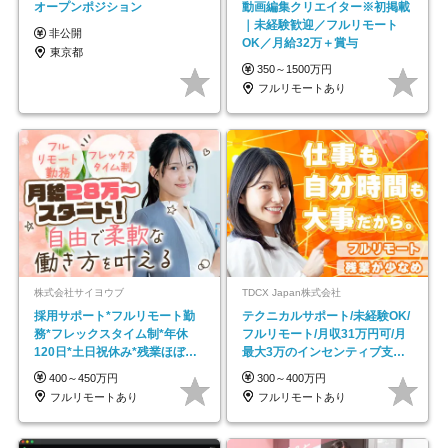
オープンポジション
動画編集クリエイター※初掲載
｜未経験歓迎／フルリモート
非公開
OK／月給32万＋賞与
東京都
350～1500万円
フルリモートあり
株式会社サイヨウブ
TDCX Japan株式会社
採用サポート*フルリモート勤
テクニカルサポート/未経験OK/
務*フレックスタイム制*年休
フルリモート/月収31万円可/月
120日*土日祝休み*残業ほぼな
最大3万のインセンティブ支給/
し*育児中社員8割以上
平均年齢33歳
400～450万円
300～400万円
フルリモートあり
フルリモートあり