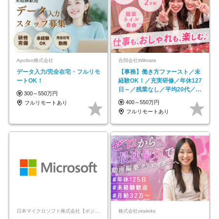
Apollon株式会社
合同会社Willmate
データ入力/完全在宅・フルリモ
【事務】働き方ファースト／未
ートOK！
経験OK！／充実研修／年休127
日～／残業なし／平均20代／リ
300～550万円
モートOK
400～550万円
フルリモートあり
フルリモートあり
日本マイクロソフト株式会社【ポジションマッチ登録】
株式会社viralinks