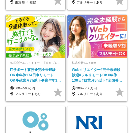
東京都_千葉県
フルリモートあり
株式会社エスアイイー 【東京プロマーケット上場】
株式会社SC direct
ITサポート事務◆完全未経験
Webクリエイター#完全未経験
OK◆年休134日◆リモート
歓迎#フルリモートOK#年休
OK◆残業月7h以下◆賞与年3回
130日#残業月5h以下#全国募集
◆5年目まで必ず昇給
#最大1年の研修
300～500万円
300～700万円
フルリモートあり
フルリモートあり