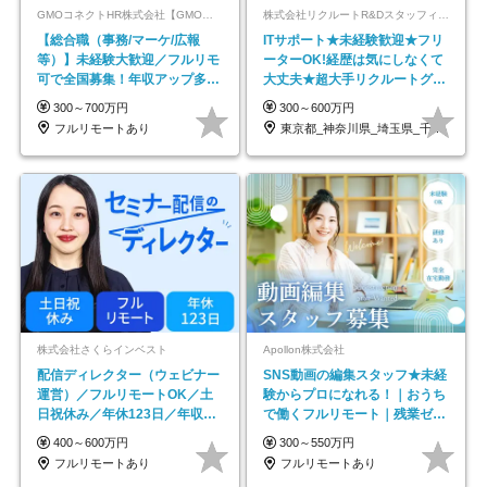
GMOコネクトHR株式会社【GMOインターネットグループ】
株式会社リクルートR&Dスタッフィング【リクルートグループ】
【総合職（事務/マーケ/広報
ITサポート★未経験歓迎★フリ
等）】未経験大歓迎／フルリモ
ーターOK!経歴は気にしなくて
可で全国募集！年収アップ多数
大丈夫★超大手リクルートグル
★年休最大130日★
ープの正社員/sg
300～700万円
300～600万円
フルリモートあり
東京都_神奈川県_埼玉県_千葉県_大阪府…
株式会社さくらインベスト
Apollon株式会社
配信ディレクター（ウェビナー
SNS動画の編集スタッフ★未経
運営）／フルリモートOK／土
験からプロになれる！｜おうち
日祝休み／年休123日／年収
で働くフルリモート｜残業ゼロ
600万円可
で18時退勤◎
400～600万円
300～550万円
フルリモートあり
フルリモートあり