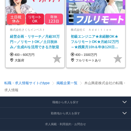
株式会社さくらインベスト
株式会社Ｃ Ａｄｄｉｔｉｏｎ
経営企画・リサーチ／月給30万
初級エンジニア★未経験OK★
円～／リモートOK／土日祝休
フルリモートOK★月給32万円
み／生成AIを活用できる方歓迎
～★残業月10h＆年休120日以
上★副業可
400～600万円
400～1500万円
大阪府
フルリモートあり
転職・求人情報サイトのtype
掲載企業一覧
木山興産株式会社の転職・
求人情報
職種から求人を探す
勤務地から求人を探す
求人掲載・利用規約・お問合せ