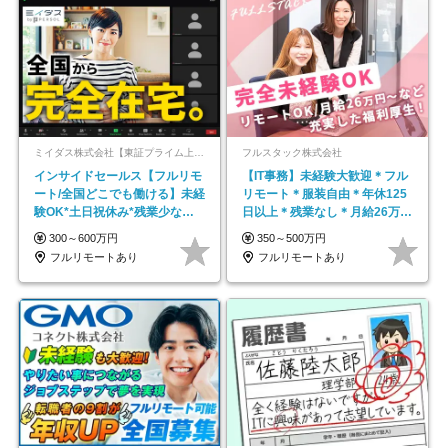
ミイダス株式会社【東証プライム上場パーソルグループ】
フルスタック株式会社
インサイドセールス【フルリモ
【IT事務】未経験大歓迎＊フル
ート/全国どこでも働ける】未経
リモート＊服装自由＊年休125
験OK*土日祝休み*残業少なめ*
日以上＊残業なし＊月給26万円
在宅勤務手当あり
以上
300～600万円
350～500万円
フルリモートあり
フルリモートあり