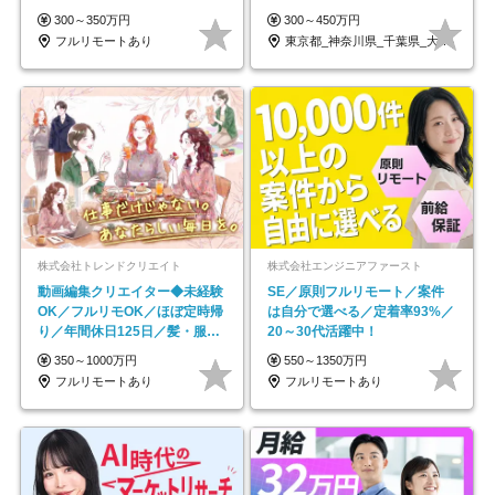
｜副業OK
OK/ZE010232
300～350万円
300～450万円
フルリモートあり
東京都_神奈川県_千葉県_大阪府_愛知県…
株式会社トレンドクリエイト
株式会社エンジニアファースト
動画編集クリエイター◆未経験
SE／原則フルリモート／案件
OK／フルリモOK／ほぼ定時帰
は自分で選べる／定着率93%／
り／年間休日125日／髪・服・
20～30代活躍中！
ネイル自由／副業OK
350～1000万円
550～1350万円
フルリモートあり
フルリモートあり