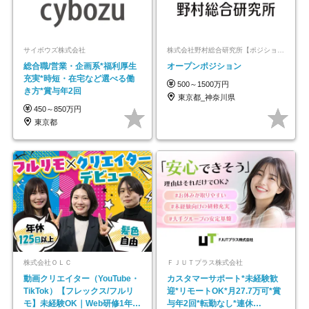
サイボウズ株式会社
株式会社野村総合研究所【ポジションマッチ登録】
総合職/営業・企画系*福利厚生
オープンポジション
充実*時短・在宅など選べる働
500～1500万円
き方*賞与年2回
東京都_神奈川県
450～850万円
東京都
株式会社ＯＬＣ
ＦＪＵＴプラス株式会社
動画クリエイター（YouTube・
カスタマーサポート*未経験歓
TikTok）【フレックス/フルリ
迎*リモートOK*月27.7万可*賞
モ】未経験OK｜Web研修1年間
与年2回*転勤なし*連休