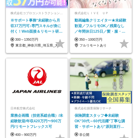
株式会社コプロコンストラクション【東証プライム上場コプロ・ホールディングス子会社】
株式会社ＬＩＶＥ ＵＰ
※サポート事務*未経験から月
動画編集クリエイター★未経験
収37万円可♪専門スキルが身に
歓迎／フルリモOK／残業なし
付く！Web面接＆リモート研修
／年間休日125日／髪・服・ネ
も充実♪/a
イル自由／研修充実で安心
300～1350万円
350～1000万円
東京都_神奈川県_埼玉県_大阪府_愛知県…
フルリモートあり
日本航空株式会社
株式会社損害保険リサーチ
業務企画職（技術系総合職）/未
保険調査スタッフ◆未経験
経験歓迎/年収420万円〜900万
OK*30代～60代活躍*丁寧な講
円/リモートフレックス可
習・サポートあり*原則直行直
帰／全国募集・業務委託
400～900万円
非公開