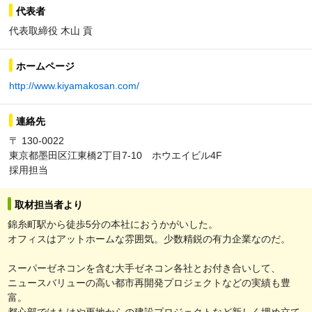
代表者
代表取締役 木山 貢
ホームページ
http://www.kiyamakosan.com/
連絡先
〒 130-0022
東京都墨田区江東橋2丁目7-10 ホウエイビル4F
採用担当
取材担当者より
錦糸町駅から徒歩5分の本社におうかがいした。
オフィスはアットホームな雰囲気。少数精鋭の有力企業なのだ。
スーパーゼネコンを含む大手ゼネコン各社とお付き合いして、
ニュースバリューの高い都市再開発プロジェクトなどの実績も豊
富。
都心部ではもはや更地からの建設プロジェクトなど新しく埋め立て