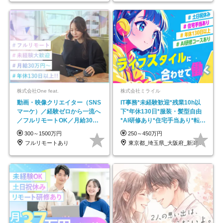
株式会社One feat.
株式会社ミライル
動画・映像クリエイター（SNS
IT事務*未経験歓迎*残業10h以
マーケ）／経験ゼロから一流へ
下*年休130日*服装・髪型自由
／フルリモートOK／月給30万
*AI研修あり*住宅手当あり*転勤
円～／年休130日以上
なし
300～1500万円
250～450万円
フルリモートあり
東京都_埼玉県_大阪府_新潟県_福岡県