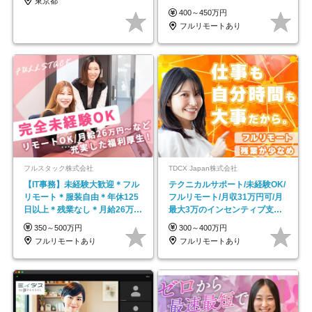
東京都
し*育児中社員8割以上
400～450万円
フルリモートあり
フルスタック株式会社
TDCX Japan株式会社
【IT事務】未経験大歓迎＊フル
テクニカルサポート/未経験OK/
リモート＊服装自由＊年休125
フルリモート/月収31万円可/月
日以上＊残業なし＊月給26万円
最大3万のインセンティブ支給/
以上
平均年齢33歳
350～500万円
300～400万円
フルリモートあり
フルリモートあり