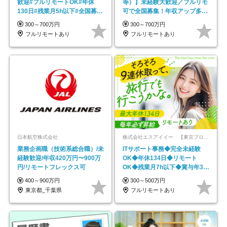
歓迎#フルリモートOK#年休
等）】未経験大歓迎／フルリモ
130日#残業月5h以下#全国募集
可で全国募集！年収アップ多数
#最大1年の研修
★年休最大130日★
300～700万円
300～700万円
フルリモートあり
フルリモートあり
日本航空株式会社
株式会社エスアイイー 【東京プロマーケット上場】
業務企画職（技術系総合職）/未
ITサポート事務◆完全未経験
経験歓迎/年収420万円〜900万
OK◆年休134日◆リモート
円/リモートフレックス可
OK◆残業月7h以下◆賞与年3回
◆5年目まで必ず昇給
400～900万円
300～500万円
東京都_千葉県
フルリモートあり