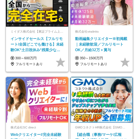
ミイダス株式会社【東証プライム上場パーソルグループ】
株式会社viralinks
インサイドセールス【フルリモ
動画編集クリエイター※初掲載
ート/全国どこでも働ける】未経
｜未経験歓迎／フルリモート
験OK*土日祝休み*残業少なめ*
OK／月給32万＋賞与
在宅勤務手当あり
300～600万円
350～1500万円
フルリモートあり
フルリモートあり
株式会社SC direct
GMOコネクトHR株式会社【GMOインターネットグループ】
Webクリエイター#完全未経験
【総合職（事務/マーケ/広報