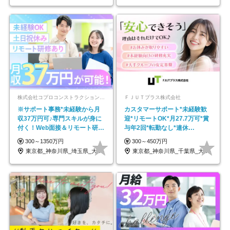
株式会社コプロコンストラクション【東証プライム上場コプロ・ホールディングス子会社】
ＦＪＵＴプラス株式会社
※サポート事務*未経験から月
カスタマーサポート*未経験歓
収37万円可♪専門スキルが身に
迎*リモートOK*月27.7万可*賞
付く！Web面接＆リモート研修
与年2回*転勤なし*連休
も充実♪/a
OK/ZE010232
300～1350万円
300～450万円
東京都_神奈川県_埼玉県_大阪府_愛知県…
東京都_神奈川県_千葉県_大阪府_愛知県…