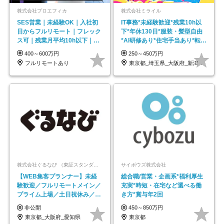
株式会社プロエフィカ
株式会社ミライル
SES営業｜未経験OK｜入社初
IT事務*未経験歓迎*残業10h以
日からフルリモート｜フレック
下*年休130日*服装・髪型自由
ス可｜残業月平均10h以下｜事
*AI研修あり*住宅手当あり*転勤
業立ち上げメンバー
なし
400～600万円
250～450万円
フルリモートあり
東京都_埼玉県_大阪府_新潟県_福岡県
株式会社ぐるなび （東証スタンダード上場）
サイボウズ株式会社
【WEB集客プランナー】未経
総合職/営業・企画系*福利厚生
験歓迎／フルリモートメイン／
充実*時短・在宅など選べる働
プライム上場／土日祝休み／東
き方*賞与年2回
京・大阪・名古屋
非公開
450～850万円
東京都_大阪府_愛知県
東京都