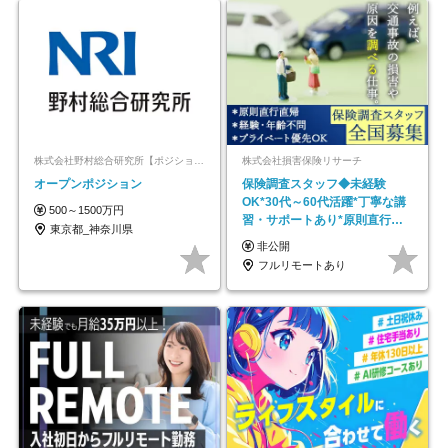
株式会社野村総合研究所【ポジションマッチ登録】
株式会社損害保険リサーチ
オープンポジション
保険調査スタッフ◆未経験
OK*30代～60代活躍*丁寧な講
500～1500万円
習・サポートあり*原則直行直
東京都_神奈川県
帰／全国募集・業務委託
非公開
フルリモートあり