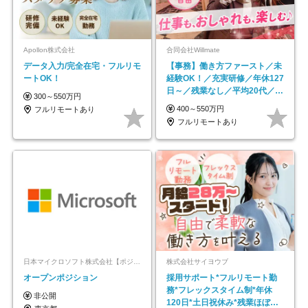
Apollon株式会社
合同会社Willmate
データ入力/完全在宅・フルリモ
【事務】働き方ファースト／未
ートOK！
経験OK！／充実研修／年休127
日～／残業なし／平均20代／リ
300～550万円
モートOK
400～550万円
フルリモートあり
フルリモートあり
日本マイクロソフト株式会社【ポジションマッチ登録】
株式会社サイヨウブ
オープンポジション
採用サポート*フルリモート勤
務*フレックスタイム制*年休
非公開
120日*土日祝休み*残業ほぼな