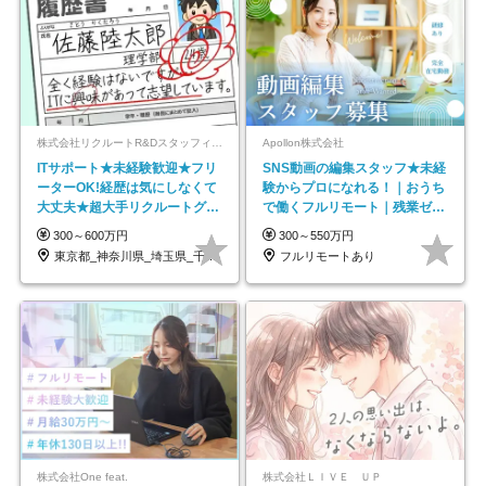
株式会社リクルートR&Dスタッフィング【リクルートグループ】
Apollon株式会社
ITサポート★未経験歓迎★フリ
SNS動画の編集スタッフ★未経
ーターOK!経歴は気にしなくて
験からプロになれる！｜おうち
大丈夫★超大手リクルートグル
で働くフルリモート｜残業ゼロ
ープの正社員/sg
で18時退勤◎
300～600万円
300～550万円
東京都_神奈川県_埼玉県_千葉県_大阪府…
フルリモートあり
株式会社One feat.
株式会社ＬＩＶＥ ＵＰ