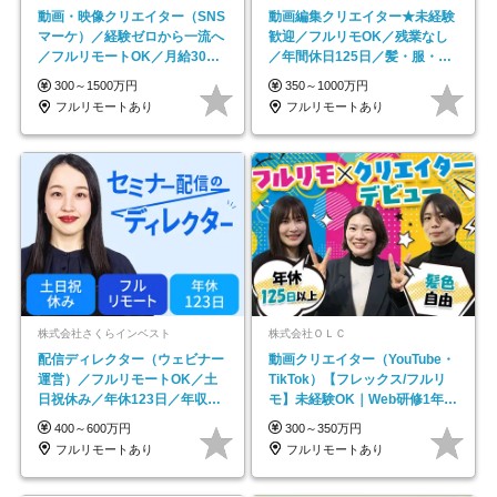
動画・映像クリエイター（SNS
動画編集クリエイター★未経験
マーケ）／経験ゼロから一流へ
歓迎／フルリモOK／残業なし
／フルリモートOK／月給30万
／年間休日125日／髪・服・ネ
円～／年休130日以上
イル自由／研修充実で安心
300～1500万円
350～1000万円
フルリモートあり
フルリモートあり
株式会社さくらインベスト
株式会社ＯＬＣ
配信ディレクター（ウェビナー
動画クリエイター（YouTube・
運営）／フルリモートOK／土
TikTok）【フレックス/フルリ
日祝休み／年休123日／年収
モ】未経験OK｜Web研修1年間
600万円可
｜副業OK
400～600万円
300～350万円
フルリモートあり
フルリモートあり