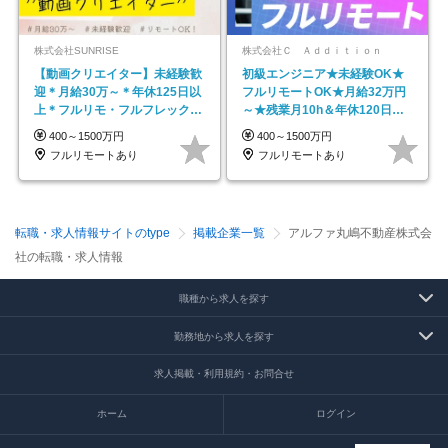
株式会社SUNRISE
株式会社Ｃ Ａｄｄｉｔｉｏｎ
【動画クリエイター】未経験歓
初級エンジニア★未経験OK★
迎＊月給30万～＊年休125日以
フルリモートOK★月給32万円
上＊フルリモ・フルフレックス
～★残業月10h＆年休120日以
◆10名の採用が決定◆
上★副業可
400～1500万円
400～1500万円
フルリモートあり
フルリモートあり
転職・求人情報サイトのtype
掲載企業一覧
アルファ丸嶋不動産株式会
社の転職・求人情報
職種から求人を探す
勤務地から求人を探す
求人掲載・利用規約・お問合せ
ホーム
ログイン