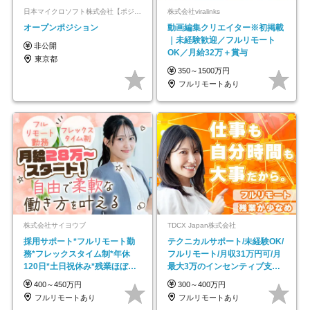
日本マイクロソフト株式会社【ポジションマッチ登録】
株式会社viralinks
オープンポジション
動画編集クリエイター※初掲載
｜未経験歓迎／フルリモート
非公開
OK／月給32万＋賞与
東京都
350～1500万円
フルリモートあり
株式会社サイヨウブ
TDCX Japan株式会社
採用サポート*フルリモート勤
テクニカルサポート/未経験OK/
務*フレックスタイム制*年休
フルリモート/月収31万円可/月
120日*土日祝休み*残業ほぼな
最大3万のインセンティブ支給/
し*育児中社員8割以上
平均年齢33歳
400～450万円
300～400万円
フルリモートあり
フルリモートあり