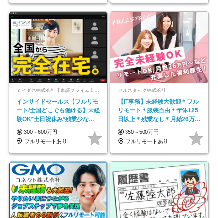
ミイダス株式会社【東証プライム上場パーソルグループ】
フルスタック株式会社
インサイドセールス【フルリモ
【IT事務】未経験大歓迎＊フル
ート/全国どこでも働ける】未経
リモート＊服装自由＊年休125
験OK*土日祝休み*残業少なめ*
日以上＊残業なし＊月給26万円
在宅勤務手当あり
以上
300～600万円
350～500万円
フルリモートあり
フルリモートあり