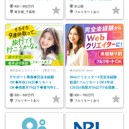
帰／全国募集・業務委託
400～900万円
非公開
東京都_千葉県
フルリモートあり
株式会社エスアイイー 【東京プロマーケット上場】
株式会社SC direct
ITサポート事務◆完全未経験
Webクリエイター#完全未経験
OK◆年休134日◆リモート
歓迎#フルリモートOK#年休
OK◆残業月7h以下◆賞与年3回
130日#残業月5h以下#全国募集
◆5年目まで必ず昇給
#最大1年の研修
300～500万円
300～700万円
フルリモートあり
フルリモートあり