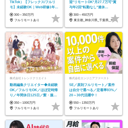
TikTok）【フレックス/フルリ
迎*リモートOK*月27.7万可*賞
モ】未経験OK｜Web研修1年間
与年2回*転勤なし*連休
｜副業OK
OK/ZE010232
300～350万円
300～450万円
フルリモートあり
東京都_神奈川県_千葉県_大阪府_愛知県…
株式会社トレンドクリエイト
株式会社エンジニアファースト
動画編集クリエイター◆未経験
SE／原則フルリモート／案件
OK／フルリモOK／ほぼ定時帰
は自分で選べる／定着率93%／
り／年間休日125日／髪・服・
20～30代活躍中！
ネイル自由／副業OK
350～1000万円
550～1350万円
フルリモートあり
フルリモートあり