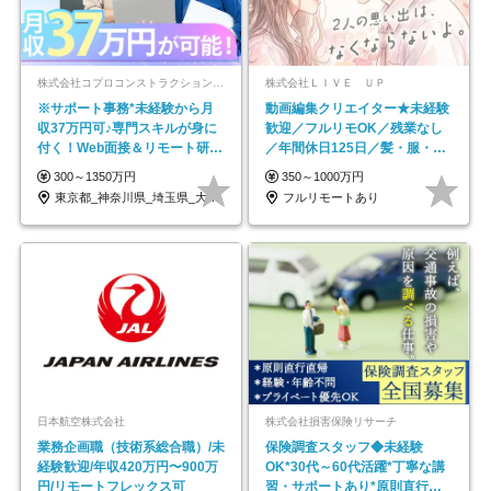
株式会社コプロコンストラクション【東証プライム上場コプロ・ホールディングス子会社】
株式会社ＬＩＶＥ ＵＰ
※サポート事務*未経験から月
動画編集クリエイター★未経験
収37万円可♪専門スキルが身に
歓迎／フルリモOK／残業なし
付く！Web面接＆リモート研修
／年間休日125日／髪・服・ネ
も充実♪/a
イル自由／研修充実で安心
300～1350万円
350～1000万円
東京都_神奈川県_埼玉県_大阪府_愛知県…
フルリモートあり
日本航空株式会社
株式会社損害保険リサーチ
業務企画職（技術系総合職）/未
保険調査スタッフ◆未経験
経験歓迎/年収420万円〜900万
OK*30代～60代活躍*丁寧な講
円/リモートフレックス可
習・サポートあり*原則直行直