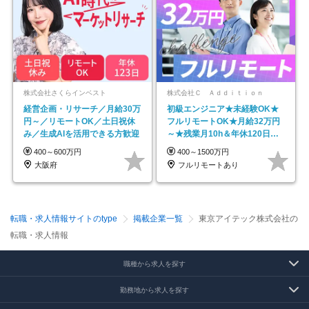
株式会社さくらインベスト
株式会社Ｃ Ａｄｄｉｔｉｏｎ
経営企画・リサーチ／月給30万
初級エンジニア★未経験OK★
円～／リモートOK／土日祝休
フルリモートOK★月給32万円
み／生成AIを活用できる方歓迎
～★残業月10h＆年休120日以
上★副業可
400～600万円
400～1500万円
大阪府
フルリモートあり
転職・求人情報サイトのtype
掲載企業一覧
東京アイテック株式会社の
転職・求人情報
職種から求人を探す
勤務地から求人を探す