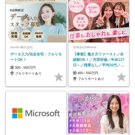
Apollon株式会社
合同会社Willmate
データ入力/完全在宅・フルリモ
【事務】働き方ファースト／未
ートOK！
経験OK！／充実研修／年休127
日～／残業なし／平均20代／リ
300～550万円
モートOK
400～550万円
フルリモートあり
フルリモートあり