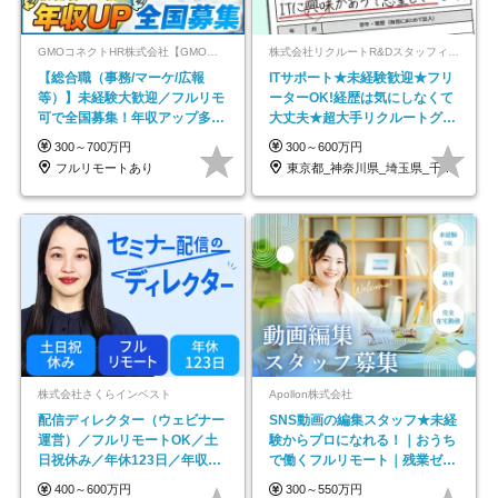
GMOコネクトHR株式会社【GMOインターネットグループ】
株式会社リクルートR&Dスタッフィング【リクルートグループ】
【総合職（事務/マーケ/広報
ITサポート★未経験歓迎★フリ
等）】未経験大歓迎／フルリモ
ーターOK!経歴は気にしなくて
可で全国募集！年収アップ多数
大丈夫★超大手リクルートグル
★年休最大130日★
ープの正社員/sg
300～700万円
300～600万円
フルリモートあり
東京都_神奈川県_埼玉県_千葉県_大阪府…
株式会社さくらインベスト
Apollon株式会社
配信ディレクター（ウェビナー
SNS動画の編集スタッフ★未経
運営）／フルリモートOK／土
験からプロになれる！｜おうち
日祝休み／年休123日／年収
で働くフルリモート｜残業ゼロ
600万円可
で18時退勤◎
400～600万円
300～550万円