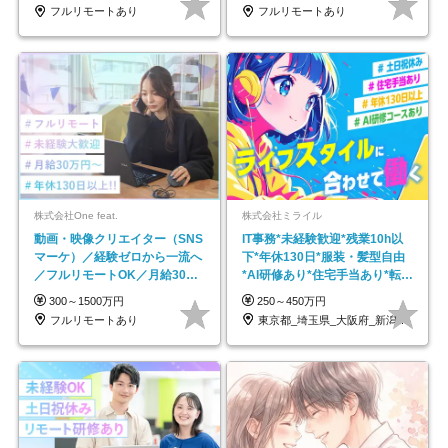
フルリモートあり
フルリモートあり
株式会社One feat.
株式会社ミライル
動画・映像クリエイター（SNS
IT事務*未経験歓迎*残業10h以
マーケ）／経験ゼロから一流へ
下*年休130日*服装・髪型自由
／フルリモートOK／月給30万
*AI研修あり*住宅手当あり*転勤
円～／年休130日以上
なし
300～1500万円
250～450万円
フルリモートあり
東京都_埼玉県_大阪府_新潟県_福岡県