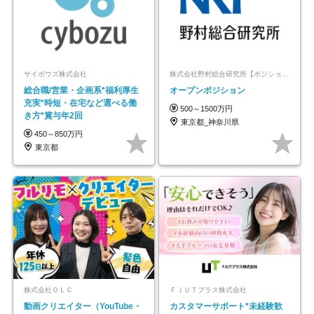
サイボウズ株式会社
株式会社野村総合研究所【ポジションマッチ登録】
総合職/営業・企画系*福利厚生
オープンポジション
充実*時短・在宅など選べる働
500～1500万円
き方*賞与年2回
東京都_神奈川県
450～850万円
東京都
株式会社ＯＬＣ
ＦＪＵＴプラス株式会社
動画クリエイター（YouTube・
カスタマーサポート*未経験歓