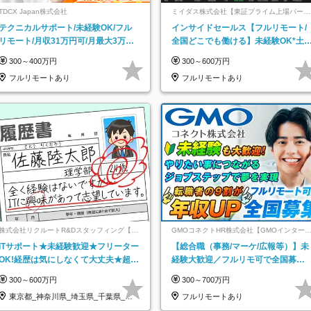
TDCX Japan株式会社
ミイダス株式会社【東証プライム上場パーソ
ルグループ】
テクニカルサポート/未経験OK/フル
インサイドセールス【フルリモート/
リモート/月収31万円可/月最大3万の
全国どこでも働ける】未経験OK*土
インセンティブ支給/平均年齢33歳
祝休み*残業少なめ*在宅勤務手当あ
300～400万円
300～600万円
フルリモートあり
フルリモートあり
株式会社リクルートR&Dスタッフィング【リ
GMOコネクトHR株式会社【GMOインター
クルートグループ】
ットグループ】
ITサポート★未経験歓迎★フリーター
【総合職（事務/マーケ/広報等）】未
OK!経歴は気にしなくて大丈夫★超大
経験大歓迎／フルリモ可で全国募
手リクルートグループの正社員/sg
集！年収アップ多数★年休最大130日
300～600万円
300～700万円
★
東京都_神奈川県_埼玉県_千葉県_大
フルリモートあり
阪府…