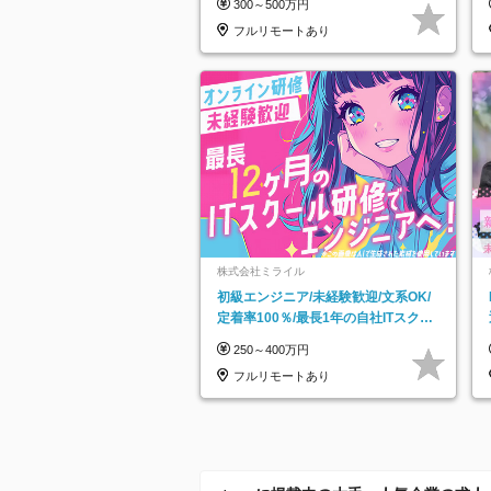
300～500万円
フルリモートあり
株式会社ミライル
初級エンジニア/未経験歓迎/文系OK/
定着率100％/最長1年の自社ITスクー
ル研修あり/年休130日
250～400万円
フルリモートあり