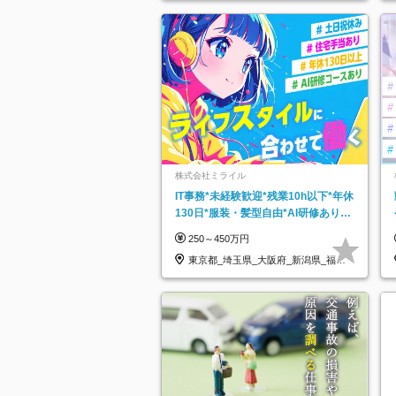
株式会社ミライル
IT事務*未経験歓迎*残業10h以下*年休
130日*服装・髪型自由*AI研修あり*
住宅手当あり*転勤なし
250～450万円
東京都_埼玉県_大阪府_新潟県_福岡
県