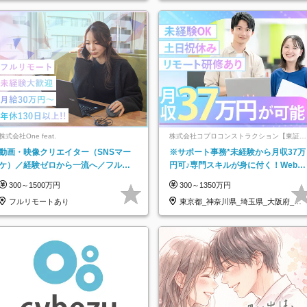
株式会社One feat.
株式会社コプロコンストラクション【東証プ
ライム上場コプロ・ホールディングス子会
動画・映像クリエイター（SNSマー
※サポート事務*未経験から月収37万
社】
ケ）／経験ゼロから一流へ／フルリ
円可♪専門スキルが身に付く！Web面
モートOK／月給30万円～／年休130
接＆リモート研修も充実♪/a
300～1500万円
300～1350万円
日以上
フルリモートあり
東京都_神奈川県_埼玉県_大阪府_愛
知県…