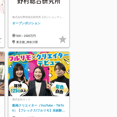
株式会社野村総合研究所【ポジションマッチ
登録】
オープンポジション
500～1500万円
東京都_神奈川県
株式会社ＯＬＣ
動画クリエイター（YouTube・TikTo
k）【フレックス/フルリモ】未経験O
K｜Web研修1年間｜副業OK