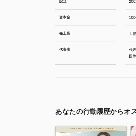
設立
20
資本金
10
売上高
１億
代表者
代
国
あなたの行動履歴からオ