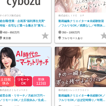
サイボウズ株式会社
株式会社ＬＩＶＥ ＵＰ
総合職/営業・企画系*福利厚生充実*
動画編集クリエイター★未経験歓迎
時短・在宅など選べる働き方*賞与年
／フルリモOK／残業なし／年間休日
2回
125日／髪・服・ネイル自由／研修充
450～850万円
350～1000万円
実で安心
東京都
フルリモートあり
株式会社さくらインベスト
株式会社トレンドクリエイト
経営企画・リサーチ／月給30万円～
動画編集クリエイター◆未経験OK／
／リモートOK／土日祝休み／生成AI
フルリモOK／ほぼ定時帰り／年間休
を活用できる方歓迎
日125日／髪・服・ネイル自由／副業