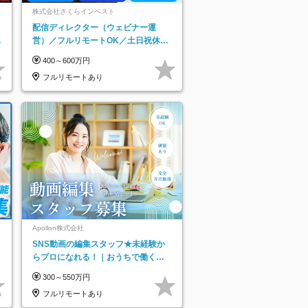
株式会社さくらインベスト
配信ディレクター（ウェビナー運
日
営）／フルリモートOK／土日祝休み
り
／年休123日／年収600万円可
400～600万円
フルリモートあり
ネ
Apollon株式会社
SNS動画の編集スタッフ★未経験か
らプロになれる！｜おうちで働くフ
ルリモート｜残業ゼロで18時退勤◎
300～550万円
フルリモートあり