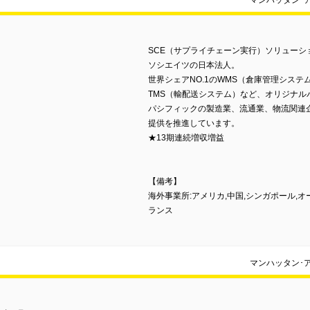
マンハッタン･
SCE（サプライチェーン実行）ソリューシ
ソシエイツの日本法人。
世界シェアNO.1のWMS（倉庫管理システ
TMS（輸配送システム）など、オリジナル
パシフィックの製造業、流通業、物流関連
提供を推進しています。
★13期連続増収増益
【備考】
海外事業所:アメリカ,中国,シンガポール,オ
ランス
マンハッタン･