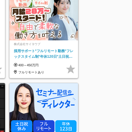
株式会社サイヨウブ
採用サポート*フルリモート勤務*フレ
ックスタイム制*年休120日*土日祝休
み*残業ほぼなし*育児中社員8割以上
400～450万円
フルリモートあり