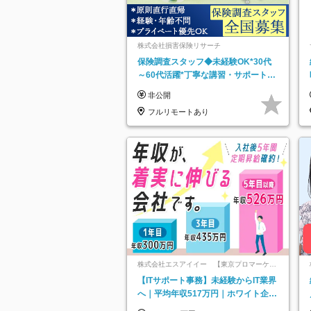
株式会社損害保険リサーチ
保険調査スタッフ◆未経験OK*30代
～60代活躍*丁寧な講習・サポートあ
り*原則直行直帰／全国募集・業務委
非公開
託
フルリモートあり
株式会社エスアイイー 【東京プロマーケッ
ト上場】
【ITサポート事務】未経験からIT業界
へ｜平均年収517万円｜ホワイト企業
認定｜年休134日｜リモートOK