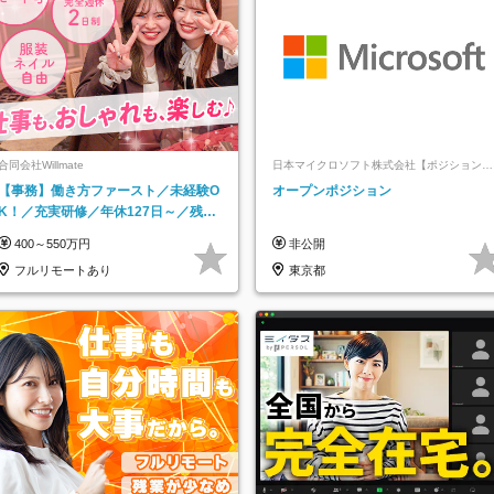
合同会社Willmate
日本マイクロソフト株式会社【ポジションマ
ッチ登録】
【事務】働き方ファースト／未経験O
オープンポジション
K！／充実研修／年休127日～／残業
なし／平均20代／リモートOK
400～550万円
非公開
フルリモートあり
東京都