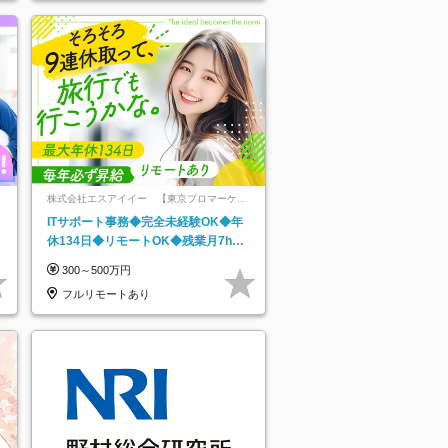
株式会社エスアイイー 【東京プロマーケッ
ト上場】
ITサポート事務◆完全未経験OK◆年
休134日◆リモートOK◆残業月7h以
下◆賞与年3回◆5年目まで必ず昇給
300～500万円
フルリモートあり