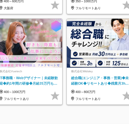
400～600万円
350～1000万円
OK
大阪府
フルリモートあり
株式会社Vuetech
株式会社Widsley
IT事務職・Webデザイナー｜未経験歓
総合職(エンジニア・事務・営業)◆未
迎◆約1年間の研修◆月給35万円も可
経験OK◆リモートあり◆残業月3h◆
◆副業・フルリモート可◆年休126日
服装髪型自由
400～1000万円
400～800万円
フルリモートあり
フルリモートあり