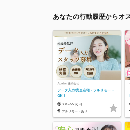
あなたの行動履歴からオ
Apollon株式会社
データ入力/完全在宅・フルリモート
OK！
300～550万円
フルリモートあり