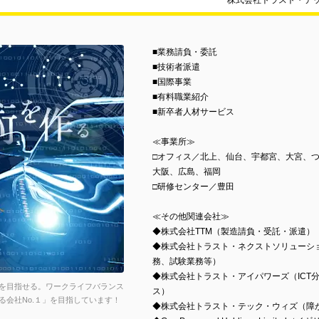
株式会社トラスト・テ
■業務請負・委託
■技術者派遣
■国際事業
■有料職業紹介
■新卒者人材サービス
≪事業所≫
□オフィス／北上、仙台、宇都宮、大宮、
大阪、広島、福岡
□研修センター／豊田
≪その他関連会社≫
◆株式会社TTM（製造請負・受託・派遣）
◆株式会社トラスト・ネクストソリューシ
務、試験業務等）
◆株式会社トラスト・アイパワーズ（ICT
を目指せる。ワークライフバランス
ス）
会社No.１」を目指しています！
◆株式会社トラスト・テック・ウィズ（障