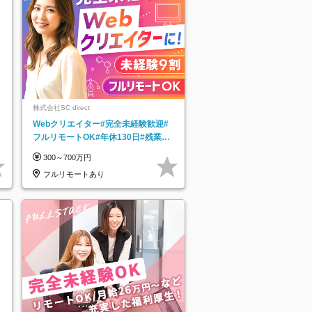
株式会社SC direct
Webクリエイター#完全未経験歓迎#
フルリモートOK#年休130日#残業月
5h以下#全国募集#最大1年の研修
300～700万円
フルリモートあり