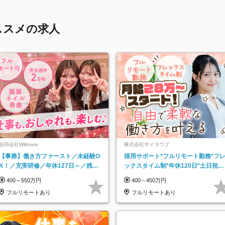
ススメの求人
合同会社Willmate
株式会社サイヨウブ
【事務】働き方ファースト／未経験O
採用サポート*フルリモート勤務*フ
K！／充実研修／年休127日～／残業
ックスタイム制*年休120日*土日祝休
なし／平均20代／リモートOK
み*残業ほぼなし*育児中社員8割以上
400～550万円
400～450万円
フルリモートあり
フルリモートあり