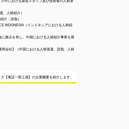
mited（イギリス中における製造スタッフ及び技術者の人材派
材派遣、人材紹介）
者紹介・請負）
SERVICE INDONESIA（インドネシアにおける人材紹
海に拠点を有し、中国における人材紹介事業を展
適用会社】（中国における人材派遣、請負、人材
ック【東証一部上場】の企業概要を紹介します。