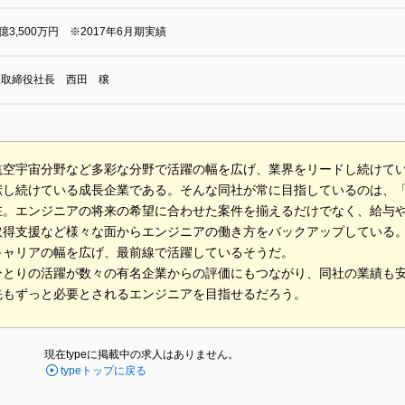
0億3,500万円 ※2017年6月期実績
表取締役社長 西田 穣
航空宇宙分野など多彩な分野で活躍の幅を広げ、業界をリードし続けて
献し続けている成長企業である。そんな同社が常に目指しているのは、「エ
在。エンジニアの将来の希望に合わせた案件を揃えるだけでなく、給与
取得支援など様々な面からエンジニアの働き方をバックアップしている
キャリアの幅を広げ、最前線で活躍しているそうだ。
ひとりの活躍が数々の有名企業からの評価にもつながり、同社の業績も
先もずっと必要とされるエンジニアを目指せるだろう。
現在typeに掲載中の求人はありません。
typeトップに戻る