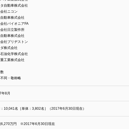
ヨタ自動車株式会社
式会社ニコン
産自動車株式会社
会社パイオニアFA
式会社日立製作所
野自動車株式会社
式会社ブリヂストン
ツダ株式会社
善石油化学株式会社
菱重工業株式会社
多数
順不同・敬称略
97年8月
：10,041名［単体：3,802名］（2017年6月30日現在）
億6,270万円 ※2017年6月30日現在