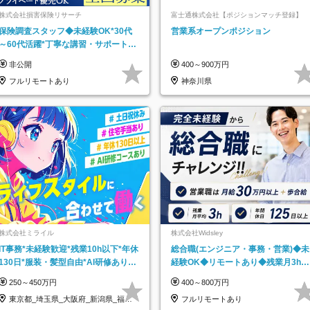
株式会社損害保険リサーチ
富士通株式会社【ポジションマッチ登録】
保険調査スタッフ◆未経験OK*30代
営業系オープンポジション
～60代活躍*丁寧な講習・サポートあ
り*原則直行直帰／全国募集・業務委
非公開
400～900万円
託
フルリモートあり
神奈川県
株式会社ミライル
株式会社Widsley
IT事務*未経験歓迎*残業10h以下*年休
総合職(エンジニア・事務・営業)◆未
130日*服装・髪型自由*AI研修あり*
経験OK◆リモートあり◆残業月3h◆
住宅手当あり*転勤なし
服装髪型自由
250～450万円
400～800万円
東京都_埼玉県_大阪府_新潟県_福岡
フルリモートあり