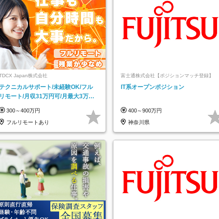
TDCX Japan株式会社
富士通株式会社【ポジションマッチ登録】
テクニカルサポート/未経験OK/フル
IT系オープンポジション
リモート/月収31万円可/月最大3万の
インセンティブ支給/平均年齢33歳
300～400万円
400～900万円
フルリモートあり
神奈川県