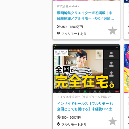
株式会社viralinks
動画編集クリエイター※初掲載｜未
経験歓迎／フルリモートOK／月給32
万＋賞与
350～1500万円
フルリモートあり
ミイダス株式会社【東証プライム上場パーソ
ルグループ】
インサイドセールス【フルリモート/
全国どこでも働ける】未経験OK*土日
祝休み*残業少なめ*在宅勤務手当あり
300～600万円
フルリモートあり