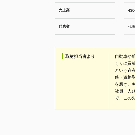
売上高
43
代表者
代
取材担当者より
自動車や
くりに貢
という存
修・資格
を磨き、
社員一人
で、この