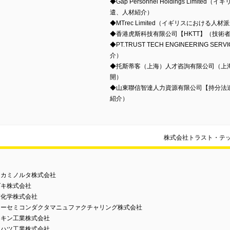
◆Gap Personnel Holdings Li
遣、人材紹介）
◆MTrec Limited（イギリスにおける人
◆香港虎斯科技有限公司【HKTT】（技術
◆PT.TRUST TECH ENGINEERING 
介）
◆托斯蒂客（上海）人才咨詢有限公司（上
開）
◆山東聯信智達人力資源有限公司【持分法
紹介）
株式会社トラスト・テ
ニカミノルタ株式会社
ズキ株式会社
友化学株式会社
ニーセミコンダクタマニュファクチャリング株式会社
イキン工業株式会社
イハツ工業株式会社