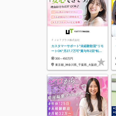
ＦＪＵＴプラス株式会社
カスタマーサポート*未経験歓迎*リモ
ートOK*月27.7万可*賞与年2回*転勤
なし*連休OK/ZE010232
300～450万円
東京都_神奈川県_千葉県_大阪府_愛
知県…