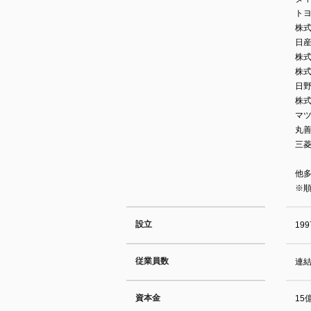
ト
株
日
株式
株
日
株
マ
丸
三
他
※
設立
19
従業員数
連結
資本金
15