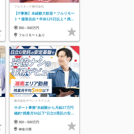
フルスタック株式会社
【IT事務】未経験大歓迎＊フルリモー
ト＊服装自由＊年休125日以上＊残業
なし＊月給26万円以上
350～500万円
フルリモートあり
株式会社サウンドテクニカ
サポート事務*未経験から月給27万円
確約*残業月5h以下*日立G受託の安定
基盤*湘南エリア勤務
350～500万円
神奈川県