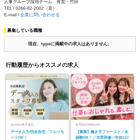
人事グループ採用チーム 有賀・竹田
TEL / 0266-82-2002（直）
E-mail /
企業に問い合わせる
募集している職種
現在、typeに掲載中の求人はありません。
行動履歴からオススメの求人
Apollon株式会社
合同会社Willmate
データ入力/完全在宅・フルリモ
【事務】働き方ファースト／未
ートOK！
経験OK！／充実研修／年休127