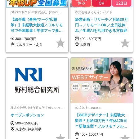
GMOコネクトHR株式会社【GMOインターネットグループ】
株式会社さくらインベスト
【総合職（事務/マーケ/広報
経営企画・リサーチ／月給30万
等）】未経験大歓迎／フルリモ
円～／リモートOK／土日祝休
可で全国募集！年収アップ多数
み／生成AIを活用できる方歓迎
★年休最大130日★
300～700万円
400～600万円
フルリモートあり
大阪府
株式会社野村総合研究所【ポジションマッチ登録】
株式会社SUNRISE
オープンポジション
【WEBデザイナー】未経験大
歓迎＊月給30万円＊年休125日
500～1500万円
＊研修充実＊フルリモ＊フルフ
東京都_神奈川県
レックス＊
400～1500万円