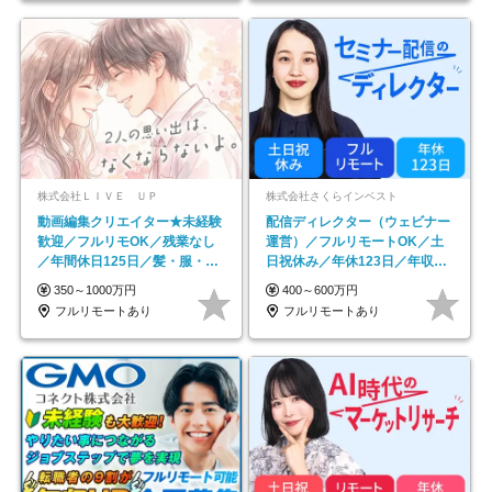
株式会社ＬＩＶＥ ＵＰ
株式会社さくらインベスト
動画編集クリエイター★未経験
配信ディレクター（ウェビナー
歓迎／フルリモOK／残業なし
運営）／フルリモートOK／土
／年間休日125日／髪・服・ネ
日祝休み／年休123日／年収
イル自由／研修充実で安心
600万円可
350～1000万円
400～600万円
フルリモートあり
フルリモートあり