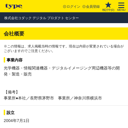
ログイン
会員登録
検討中(
0
)
MENU
株式会社コダック デジタル プロダクト センター
会社概要
※この情報は、求人掲載当時の情報です。現在は内容が変更されている場合が
ございますのでご注意ください。
事業内容
光学機器・情報関連機器・デジタルイメージング周辺機器等の開
発・製造・販売
【備考】
事業所●本社／長野県茅野市 事業所／神奈川県横浜市
設立
2004年7月1日