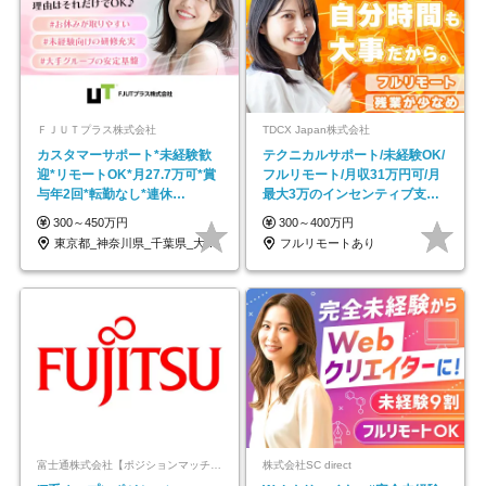
ＦＪＵＴプラス株式会社
TDCX Japan株式会社
カスタマーサポート*未経験歓
テクニカルサポート/未経験OK/
迎*リモートOK*月27.7万可*賞
フルリモート/月収31万円可/月
与年2回*転勤なし*連休
最大3万のインセンティブ支給/
OK/ZE010232
平均年齢33歳
300～450万円
300～400万円
東京都_神奈川県_千葉県_大阪府_愛知県…
フルリモートあり
富士通株式会社【ポジションマッチ登録】
株式会社SC direct