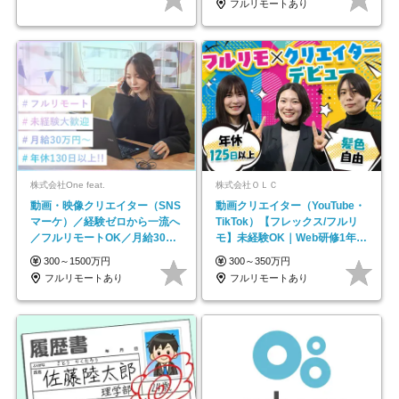
フルリモートあり
株式会社One feat.
株式会社ＯＬＣ
動画・映像クリエイター（SNS
動画クリエイター（YouTube・
マーケ）／経験ゼロから一流へ
TikTok）【フレックス/フルリ
／フルリモートOK／月給30万
モ】未経験OK｜Web研修1年間
円～／年休130日以上
｜副業OK
300～1500万円
300～350万円
フルリモートあり
フルリモートあり