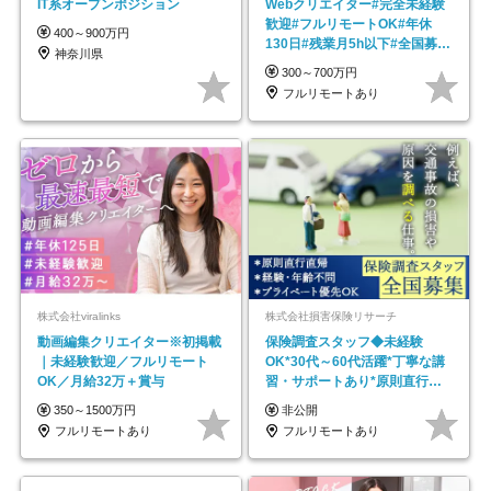
IT系オープンポジション
Webクリエイター#完全未経験
歓迎#フルリモートOK#年休
400～900万円
130日#残業月5h以下#全国募集
神奈川県
#最大1年の研修
300～700万円
フルリモートあり
株式会社viralinks
株式会社損害保険リサーチ
動画編集クリエイター※初掲載
保険調査スタッフ◆未経験
｜未経験歓迎／フルリモート
OK*30代～60代活躍*丁寧な講
OK／月給32万＋賞与
習・サポートあり*原則直行直
帰／全国募集・業務委託
350～1500万円
非公開
フルリモートあり
フルリモートあり