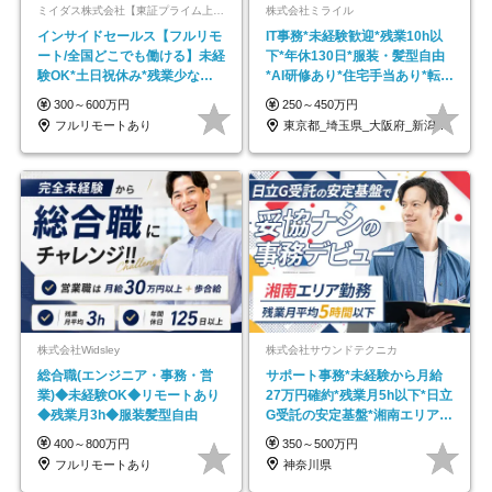
ミイダス株式会社【東証プライム上場パーソルグループ】
株式会社ミライル
インサイドセールス【フルリモ
IT事務*未経験歓迎*残業10h以
ート/全国どこでも働ける】未経
下*年休130日*服装・髪型自由
験OK*土日祝休み*残業少なめ*
*AI研修あり*住宅手当あり*転勤
在宅勤務手当あり
なし
300～600万円
250～450万円
フルリモートあり
東京都_埼玉県_大阪府_新潟県_福岡県
株式会社Widsley
株式会社サウンドテクニカ
総合職(エンジニア・事務・営
サポート事務*未経験から月給
業)◆未経験OK◆リモートあり
27万円確約*残業月5h以下*日立
◆残業月3h◆服装髪型自由
G受託の安定基盤*湘南エリア勤
務
400～800万円
350～500万円
フルリモートあり
神奈川県