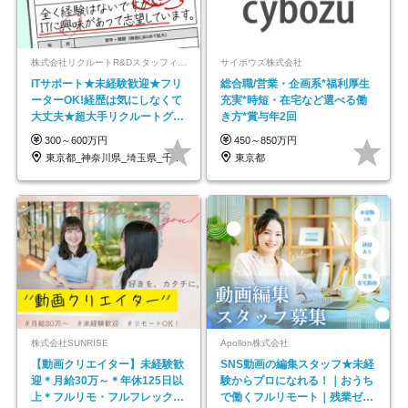
株式会社リクルートR&Dスタッフィング【リクルートグループ】
サイボウズ株式会社
ITサポート★未経験歓迎★フリ
総合職/営業・企画系*福利厚生
ーターOK!経歴は気にしなくて
充実*時短・在宅など選べる働
大丈夫★超大手リクルートグル
き方*賞与年2回
ープの正社員/sg
300～600万円
450～850万円
東京都_神奈川県_埼玉県_千葉県_大阪府…
東京都
株式会社SUNRISE
Apollon株式会社
【動画クリエイター】未経験歓
SNS動画の編集スタッフ★未経
迎＊月給30万～＊年休125日以
験からプロになれる！｜おうち
上＊フルリモ・フルフレックス
で働くフルリモート｜残業ゼロ