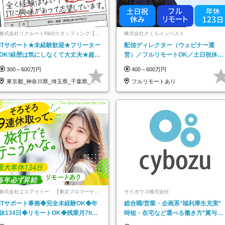
株式会社リクルートR&Dスタッフィング【リ
株式会社さくらインベスト
クルートグループ】
ITサポート★未経験歓迎★フリーター
配信ディレクター（ウェビナー運
OK!経歴は気にしなくて大丈夫★超大
営）／フルリモートOK／土日祝休み
手リクルートグループの正社員/sg
／年休123日／年収600万円可
300～600万円
400～600万円
東京都_神奈川県_埼玉県_千葉県_大
フルリモートあり
阪府…
株式会社エスアイイー 【東京プロマーケッ
サイボウズ株式会社
ト上場】
ITサポート事務◆完全未経験OK◆年
総合職/営業・企画系*福利厚生充実*
休134日◆リモートOK◆残業月7h以
時短・在宅など選べる働き方*賞与年
下◆賞与年3回◆5年目まで必ず昇給
2回