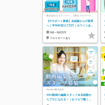
株式会社エスアイイー 【東京プロマーケッ
ト上場】
【ITサポート事務】未経験からIT業界
へ｜平均年収517万円｜ホワイト企業
認定｜年休134日｜リモートOK
300～500万円
フルリモートあり
Apollon株式会社
SNS動画の編集スタッフ★未経験か
らプロになれる！｜おうちで働くフ
ルリモート｜残業ゼロで18時退勤◎