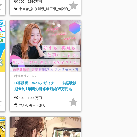
300～1350万円
東京都_神奈川県_埼玉県_大阪府_愛
知県…
株式会社Vuetech
休
IT事務職・Webデザイナー｜未経験歓
迎◆約1年間の研修◆月給35万円も可
◆副業・フルリモート可◆年休126日
400～1000万円
フルリモートあり