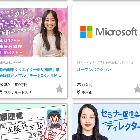
株式会社viralinks
日本マイクロソフト株式会社【ポジションマ
ッチ登録】
動画編集クリエイター※初掲載｜未
オープンポジション
経験歓迎／フルリモートOK／月給32
万＋賞与
350～1500万円
非公開
フルリモートあり
東京都