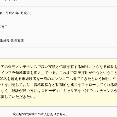
0名（平成29年3月現在）
00万円
取締役 武渕 政彦
ェアの保守メンテナンスで高い実績と信頼を有する同社。さらなる成長を
てインフラ領域事業を拡大している。これまで新卒採用が中心というこ
100名を超える未経験者を一流のエンジニアへ育ててきたという同社。
ートを用意しており、資格取得など長期的な成長をフォローしてくれる
はなく、経験が浅い方にはスピーディにキャリアを上げていくチャンス
応募していただきたい。
現在typeに掲載中の求人はありません。