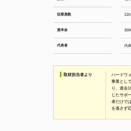
従業員数
12
資本金
30
代表者
代表
取材担当者より
ハードウ
事業とし
り、過去
じたサポ
者だけで
を逃さず