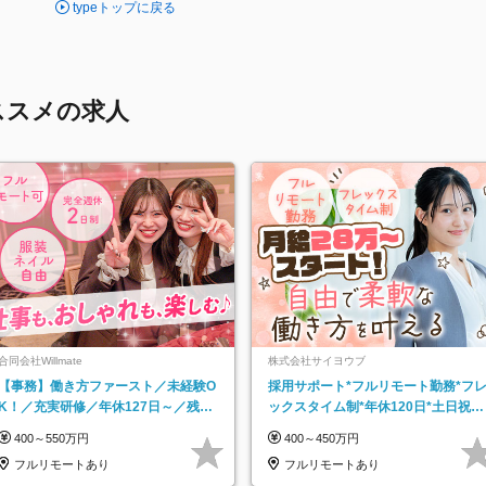
typeトップに戻る
ススメの求人
合同会社Willmate
株式会社サイヨウブ
【事務】働き方ファースト／未経験O
採用サポート*フルリモート勤務*フ
K！／充実研修／年休127日～／残業
ックスタイム制*年休120日*土日祝休
なし／平均20代／リモートOK
み*残業ほぼなし*育児中社員8割以上
400～550万円
400～450万円
フルリモートあり
フルリモートあり