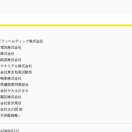
Cフィールディング株式会社
本電気株式会社
開株式会社
光紙器株式会社
谷マテリアル株式会社
式会社東京包装試験所
立物産株式会社
葉県麺類業同業組合
式会社サカタのタネ
一園芸株式会社
限会社富沢商店
会社火の国 他
順不同敬称略）
47年8月1日