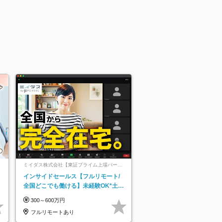
ミイダス株式会社【東証プライム上場パーソ
ルグループ】
レ
インサイドセールス【フルリモート/
全国どこでも働ける】未経験OK*土日
祝休み*残業少なめ*在宅勤務手当あり
300～600万円
フルリモートあり