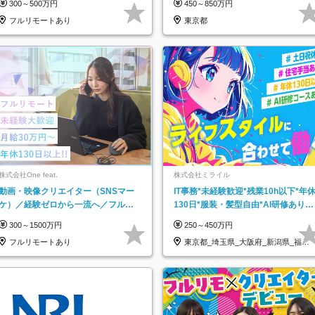
300～500万円
450～850万円
フルリモートあり
東京都
株式会社One feat.
株式会社ミライル
動画・映像クリエイター（SNSマー
IT事務*未経験歓迎*残業10h以下*年
ケ）／経験ゼロから一流へ／フルリ
130日*服装・髪型自由*AI研修あり*
モートOK／月給30万円～／年休130
住宅手当あり*転勤なし
300～1500万円
250～450万円
日以上
フルリモートあり
東京都_埼玉県_大阪府_新潟県_福岡
県