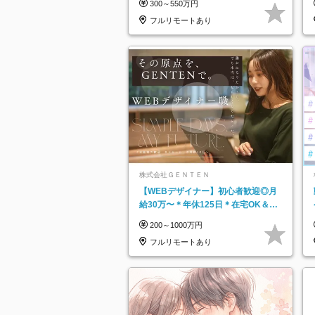
300～550万円
フルリモートあり
株式会社ＧＥＮＴＥＮ
【WEBデザイナー】初⼼者歓迎◎⽉
給30万〜＊年休125⽇＊在宅OK＆研
修あり＊フレックス
200～1000万円
フルリモートあり