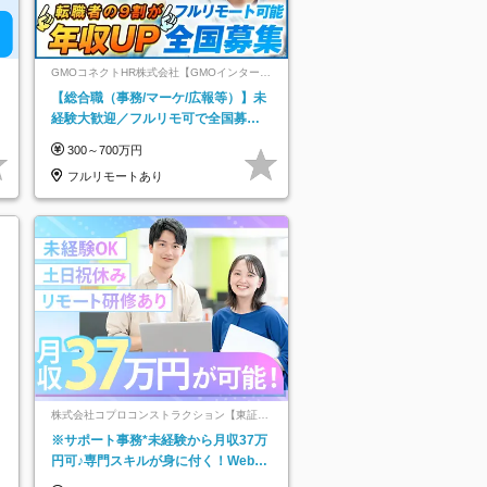
GMOコネクトHR株式会社【GMOインターネ
ットグループ】
【総合職（事務/マーケ/広報等）】未
経験大歓迎／フルリモ可で全国募
集！年収アップ多数★年休最大130日
300～700万円
★
フルリモートあり
株式会社コプロコンストラクション【東証プ
ライム上場コプロ・ホールディングス子会
※サポート事務*未経験から月収37万
社】
円可♪専門スキルが身に付く！Web面
接＆リモート研修も充実♪/a