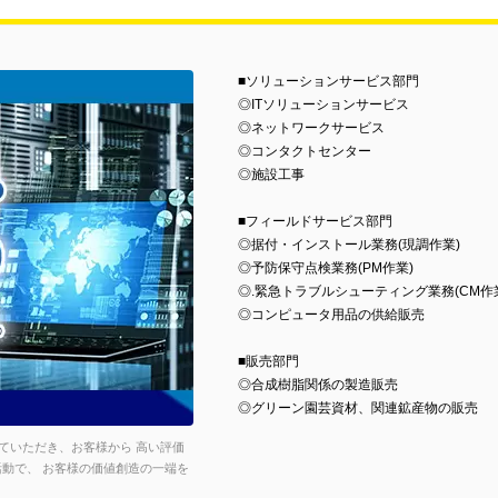
■ソリューションサービス部門
◎ITソリューションサービス
◎ネットワークサービス
◎コンタクトセンター
◎施設工事
■フィールドサービス部門
◎据付・インストール業務(現調作業)
◎予防保守点検業務(PM作業)
◎.緊急トラブルシューティング業務(CM作
◎コンピュータ用品の供給販売
■販売部門
◎合成樹脂関係の製造販売
◎グリーン園芸資材、関連鉱産物の販売
ていただき、お客様から 高い評価
動で、 お客様の価値創造の一端を