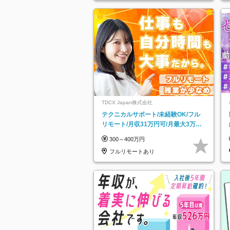
TDCX Japan株式会社
テクニカルサポート/未経験OK/フル
リモート/月収31万円可/月最大3万の
インセンティブ支給/平均年齢33歳
300～400万円
フルリモートあり