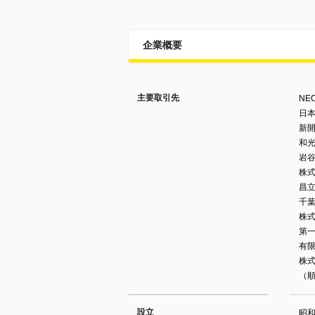
企業概要
主要取引先
NE
日
新
和
岩
株
昌
千
株
第
有
株式
（
設立
昭和