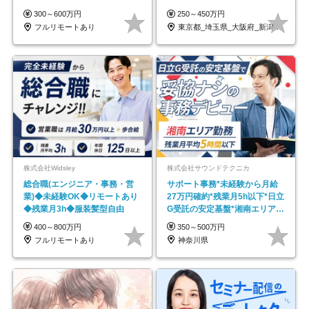
在宅勤務手当あり
なし
300～600万円
250～450万円
フルリモートあり
東京都_埼玉県_大阪府_新潟県_福岡県
株式会社Widsley
株式会社サウンドテクニカ
総合職(エンジニア・事務・営
サポート事務*未経験から月給
業)◆未経験OK◆リモートあり
27万円確約*残業月5h以下*日立
◆残業月3h◆服装髪型自由
G受託の安定基盤*湘南エリア勤
務
400～800万円
350～500万円
フルリモートあり
神奈川県