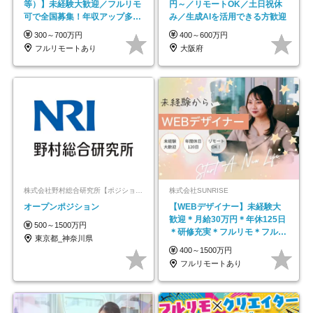
等）】未経験大歓迎／フルリモ
円～／リモートOK／土日祝休
可で全国募集！年収アップ多数
み／生成AIを活用できる方歓迎
★年休最大130日★
300～700万円
400～600万円
フルリモートあり
大阪府
株式会社野村総合研究所【ポジションマッチ登録】
株式会社SUNRISE
オープンポジション
【WEBデザイナー】未経験大
歓迎＊月給30万円＊年休125日
500～1500万円
＊研修充実＊フルリモ＊フルフ
東京都_神奈川県
レックス＊
400～1500万円
フルリモートあり