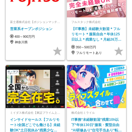
富士通株式会社【ポジションマッチ登録】
フルスタック株式会社
営業系オープンポジション
【IT事務】未経験大歓迎＊フル
リモート＊服装自由＊年休125
400～900万円
日以上＊残業なし＊月給26万円
神奈川県
以上
350～500万円
フルリモートあり
ミイダス株式会社【東証プライム上場パーソルグループ】
株式会社ミライル
インサイドセールス【フルリモ
IT事務*未経験歓迎*残業10h以
ート/全国どこでも働ける】未経
下*年休130日*服装・髪型自由
験OK*土日祝休み*残業少なめ*
*AI研修あり*住宅手当あり*転勤