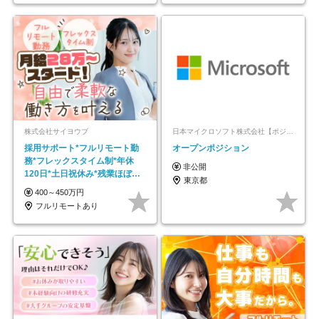
株式会社サイヨウブ
日本マイクロソフト株式会社【ポジションマッチ登録】
採用サポート*フルリモート勤
オープンポジション
務*フレックスタイム制*年休
非公開
120日*土日祝休み*残業ほぼな
東京都
し*育児中社員8割以上
400～450万円
フルリモートあり