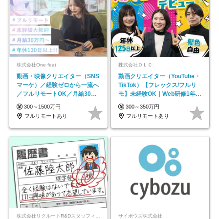
株式会社One feat.
株式会社ＯＬＣ
動画・映像クリエイター（SNS
動画クリエイター（YouTube・
マーケ）／経験ゼロから一流へ
TikTok）【フレックス/フルリ
／フルリモートOK／月給30万
モ】未経験OK｜Web研修1年間
円～／年休130日以上
｜副業OK
300～1500万円
300～350万円
フルリモートあり
フルリモートあり
株式会社リクルートR&Dスタッフィング【リクルートグループ】
サイボウズ株式会社