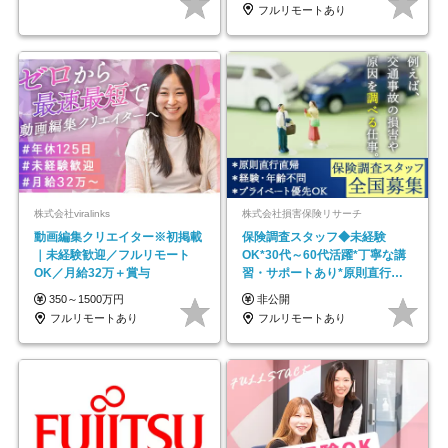
フルリモートあり
株式会社viralinks
株式会社損害保険リサーチ
動画編集クリエイター※初掲載
保険調査スタッフ◆未経験
｜未経験歓迎／フルリモート
OK*30代～60代活躍*丁寧な講
OK／月給32万＋賞与
習・サポートあり*原則直行直
帰／全国募集・業務委託
350～1500万円
非公開
フルリモートあり
フルリモートあり