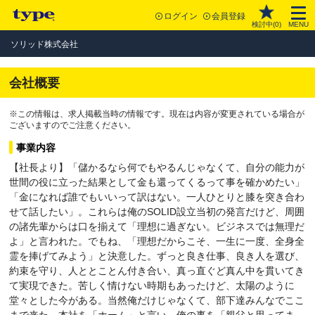
ログイン
会員登録
検討中(
0
)
MENU
ソリッド株式会社
会社概要
※この情報は、求人掲載当時の情報です。現在は内容が変更されている場合が
ございますのでご注意ください。
事業内容
【社長より】「儲かるなら何でもやるんじゃなくて、自分の能力が
世間の役に立った結果として金も還ってくるって事を確かめたい」
「金になれば誰でもいいって訳はない。一人ひとりと膝を突き合わ
せて話したい」。これらは俺のSOLID設立当初の発言だけど、周囲
の諸先輩からは口を揃えて「理想に過ぎない。ビジネスでは無理だ
よ」と言われた。でもね、「理想だからこそ、一生に一度、全身全
霊を捧げてみよう」と決意した。ずっと良き仕事、良き人を選び、
約束を守り、人ととことん付き合い、真っ直ぐど真ん中を貫いてき
て実現できた。苦しく情けない時期もあったけど、太陽のように
堂々とした今がある。当然俺だけじゃなくて、部下達みんなでここ