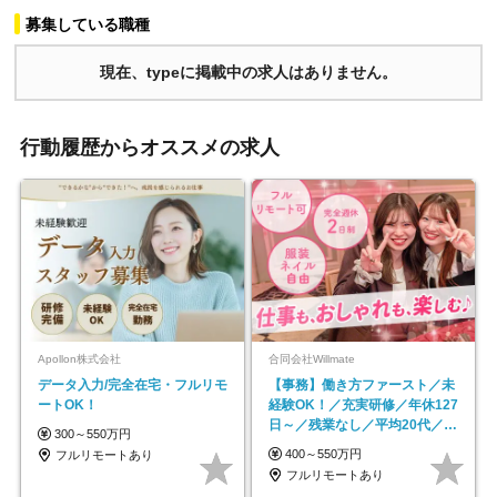
募集している職種
現在、typeに掲載中の求人はありません。
行動履歴からオススメの求人
Apollon株式会社
合同会社Willmate
データ入力/完全在宅・フルリモ
【事務】働き方ファースト／未
ートOK！
経験OK！／充実研修／年休127
日～／残業なし／平均20代／リ
300～550万円
モートOK
400～550万円
フルリモートあり
フルリモートあり