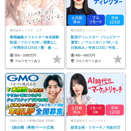
株式会社ＬＩＶＥ ＵＰ
株式会社さくらインベスト
動画編集クリエイター★未経験
配信ディレクター（ウェビナー
歓迎／フルリモOK／残業なし
運営）／フルリモートOK／土
／年間休日125日／髪・服・ネ
日祝休み／年休123日／年収
イル自由／研修充実で安心
600万円可
350～1000万円
400～600万円
フルリモートあり
フルリモートあり
GMOコネクトHR株式会社【GMOインターネットグループ】
株式会社さくらインベスト
【総合職（事務/マーケ/広報
経営企画・リサーチ／月給30万