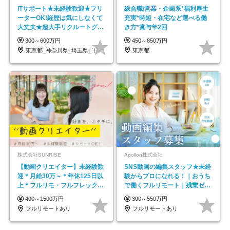
ITサポート★未経験歓迎★フリ
総合職/営業・企画系*福利厚生
ーターOK!経歴は気にしなくて
充実*時短・在宅など選べる働
大丈夫★超大手リクルートグル
き方*賞与年2回
ープの正社員/sg
300～600万円
450～850万円
東京都_神奈川県_埼玉県_千葉県_大阪府…
東京都
株式会社SUNRISE
Apollon株式会社
【動画クリエイター】未経験歓
SNS動画の編集スタッフ★未経
迎＊月給30万～＊年休125日以
験からプロになれる！｜おうち
上＊フルリモ・フルフレックス
で働くフルリモート｜残業ゼロ
◆10名の採用が決定◆
で18時退勤◎
400～1500万円
300～550万円
フルリモートあり
フルリモートあり