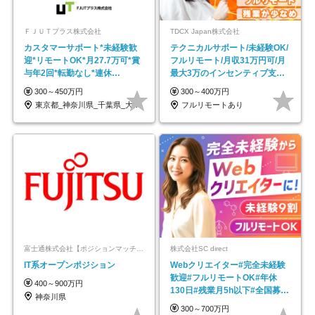
ＦＪＵＴプラス株式会社
TDCX Japan株式会社
カスタマーサポート*未経験歓
テクニカルサポート/未経験OK/
迎*リモートOK*月27.7万可*賞
フルリモート/月収31万円可/月
与年2回*転勤なし*連休
最大3万のインセンティブ支給/
OK/ZE010232
平均年齢33歳
300～450万円
300～400万円
東京都_神奈川県_千葉県_大阪府_愛知県…
フルリモートあり
富士通株式会社【ポジションマッチ登録】
株式会社SC direct
IT系オープンポジション
Webクリエイター#完全未経験
歓迎#フルリモートOK#年休
400～900万円
130日#残業月5h以下#全国募集
神奈川県
#最大1年の研修
300～700万円