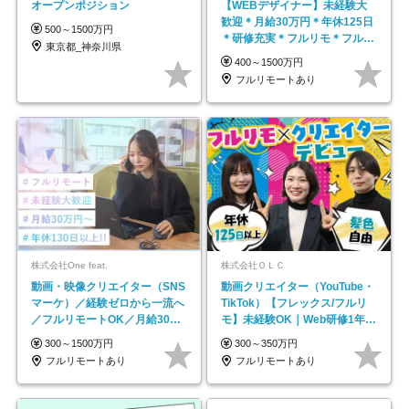
オープンポジション
【WEBデザイナー】未経験大
歓迎＊月給30万円＊年休125日
500～1500万円
＊研修充実＊フルリモ＊フルフ
東京都_神奈川県
レックス＊
400～1500万円
フルリモートあり
株式会社One feat.
株式会社ＯＬＣ
動画・映像クリエイター（SNS
動画クリエイター（YouTube・
マーケ）／経験ゼロから一流へ
TikTok）【フレックス/フルリ
／フルリモートOK／月給30万
モ】未経験OK｜Web研修1年間
円～／年休130日以上
｜副業OK
300～1500万円
300～350万円
フルリモートあり
フルリモートあり