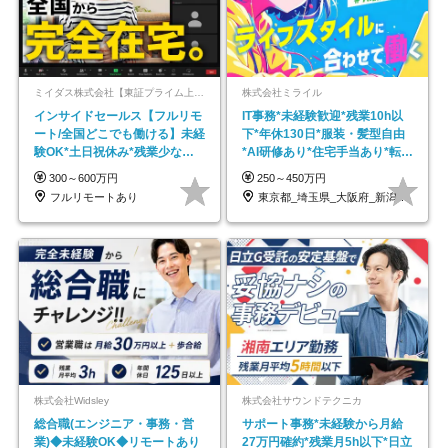
ミイダス株式会社【東証プライム上場パーソルグループ】
株式会社ミライル
インサイドセールス【フルリモ
IT事務*未経験歓迎*残業10h以
ート/全国どこでも働ける】未経
下*年休130日*服装・髪型自由
験OK*土日祝休み*残業少なめ*
*AI研修あり*住宅手当あり*転勤
在宅勤務手当あり
なし
300～600万円
250～450万円
フルリモートあり
東京都_埼玉県_大阪府_新潟県_福岡県
株式会社Widsley
株式会社サウンドテクニカ
総合職(エンジニア・事務・営
サポート事務*未経験から月給
業)◆未経験OK◆リモートあり
27万円確約*残業月5h以下*日立