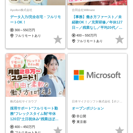
Apollon株式会社
合同会社Willmate
データ入力/完全在宅・フルリモ
【事務】働き方ファースト／未
ートOK！
経験OK！／充実研修／年休127
日～／残業なし／平均20代／リ
300～550万円
モートOK
400～550万円
フルリモートあり
フルリモートあり
株式会社サイヨウブ
日本マイクロソフト株式会社【ポジションマッチ登録】
採用サポート*フルリモート勤
オープンポジション
務*フレックスタイム制*年休
非公開
120日*土日祝休み*残業ほぼな
東京都
し*育児中社員8割以上
400～450万円
フルリモートあり