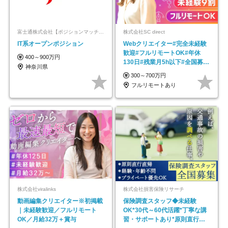
富士通株式会社【ポジションマッチ登録】
株式会社SC direct
IT系オープンポジション
Webクリエイター#完全未経験
歓迎#フルリモートOK#年休
400～900万円
130日#残業月5h以下#全国募集
神奈川県
#最大1年の研修
300～700万円
フルリモートあり
株式会社viralinks
株式会社損害保険リサーチ
動画編集クリエイター※初掲載
保険調査スタッフ◆未経験
｜未経験歓迎／フルリモート
OK*30代～60代活躍*丁寧な講
OK／月給32万＋賞与
習・サポートあり*原則直行直