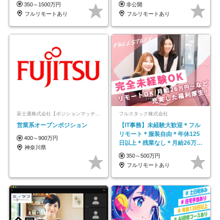
帰／全国募集・業務委託
350～1500万円
非公開
フルリモートあり
フルリモートあり
富士通株式会社【ポジションマッチ登録】
フルスタック株式会社
営業系オープンポジション
【IT事務】未経験大歓迎＊フル
リモート＊服装自由＊年休125
400～900万円
日以上＊残業なし＊月給26万円
神奈川県
以上
350～500万円
フルリモートあり