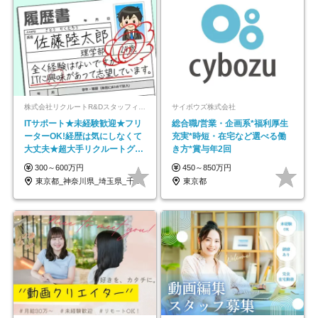
株式会社リクルートR&Dスタッフィング【リクルートグループ】
サイボウズ株式会社
ITサポート★未経験歓迎★フリ
総合職/営業・企画系*福利厚生
ーターOK!経歴は気にしなくて
充実*時短・在宅など選べる働
大丈夫★超大手リクルートグル
き方*賞与年2回
ープの正社員/sg
300～600万円
450～850万円
東京都_神奈川県_埼玉県_千葉県_大阪府…
東京都