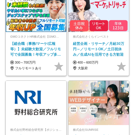
GMOコネクトHR株式会社【GMOインターネットグループ】
株式会社さくらインベスト
【総合職（事務/マーケ/広報
経営企画・リサーチ／月給30万
等）】未経験大歓迎／フルリモ
円～／リモートOK／土日祝休
可で全国募集！年収アップ多数
み／生成AIを活用できる方歓迎
★年休最大130日★
300～700万円
400～600万円
フルリモートあり
大阪府
株式会社野村総合研究所【ポジションマッチ登録】
株式会社SUNRISE