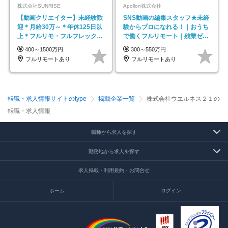
株式会社SUNRISE
Apollon株式会社
【動画クリエイター】未経験歓
SNS動画の編集スタッフ★未経
迎＊月給30万～＊年休125日以
験からプロになれる！｜おうち
上＊フルリモ・フルフレックス
で働くフルリモート｜残業ゼロ
◆10名の採用が決定◆
で18時退勤◎
400～1500万円
300～550万円
フルリモートあり
フルリモートあり
転職・求人情報サイトのtype
掲載企業一覧
株式会社ウエルネス２１の
転職・求人情報
職種から求人を探す
勤務地から求人を探す
求人掲載・利用規約・お問合せ
ホーム
ログイン