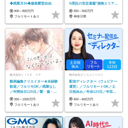
◆残業月3h◆服装髪型自由
G受託の安定基盤*湘南エリア勤
務
400～800万円
350～500万円
フルリモートあり
神奈川県
株式会社ＬＩＶＥ ＵＰ
株式会社さくらインベスト
動画編集クリエイター★未経験
配信ディレクター（ウェビナー
歓迎／フルリモOK／残業なし
運営）／フルリモートOK／土
／年間休日125日／髪・服・ネ
日祝休み／年休123日／年収
イル自由／研修充実で安心
600万円可
350～1000万円
400～600万円
フルリモートあり
フルリモートあり