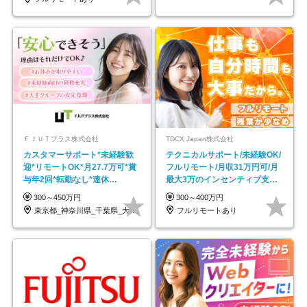
ＦＪＵＴプラス株式会社
TDCX Japan株式会社
カスタマーサポート*未経験歓
テクニカルサポート/未経験OK/
迎*リモートOK*月27.7万可*賞
フルリモート/月収31万円可/月
与年2回*転勤なし*連休
最大3万のインセンティブ支給/
OK/ZE010232
平均年齢33歳
300～450万円
300～400万円
東京都_神奈川県_千葉県_大阪府_愛知県…
フルリモートあり