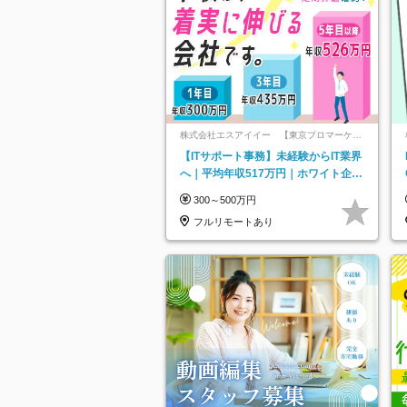
株式会社エスアイイー 【東京プロマーケッ
ト上場】
【ITサポート事務】未経験からIT業界
へ｜平均年収517万円｜ホワイト企業
認定｜年休134日｜リモートOK
300～500万円
フルリモートあり