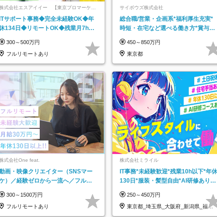
株式会社エスアイイー 【東京プロマーケッ
サイボウズ株式会社
ト上場】
ITサポート事務◆完全未経験OK◆年
総合職/営業・企画系*福利厚生充実*
休134日◆リモートOK◆残業月7h以
時短・在宅など選べる働き方*賞与年
下◆賞与年3回◆5年目まで必ず昇給
2回
300～500万円
450～850万円
フルリモートあり
東京都
株式会社One feat.
株式会社ミライル
動画・映像クリエイター（SNSマー
IT事務*未経験歓迎*残業10h以下*年
ケ）／経験ゼロから一流へ／フルリ
130日*服装・髪型自由*AI研修あり*
モートOK／月給30万円～／年休130
住宅手当あり*転勤なし
300～1500万円
250～450万円
日以上
フルリモートあり
東京都_埼玉県_大阪府_新潟県_福岡
県