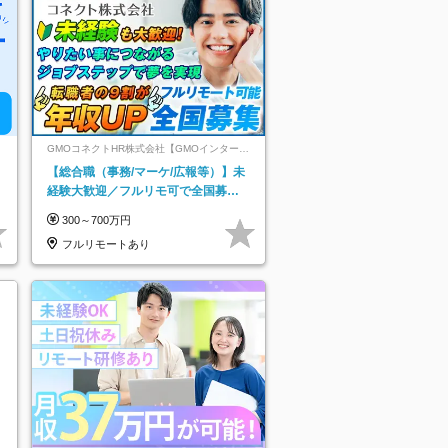
GMOコネクトHR株式会社【GMOインターネ
ットグループ】
【総合職（事務/マーケ/広報等）】未
経験大歓迎／フルリモ可で全国募
集！年収アップ多数★年休最大130日
300～700万円
★
フルリモートあり