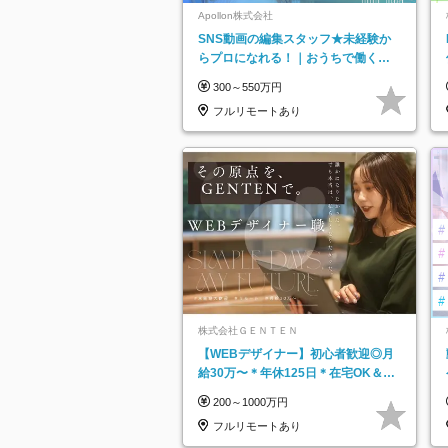
Apollon株式会社
SNS動画の編集スタッフ★未経験か
らプロになれる！｜おうちで働くフ
ルリモート｜残業ゼロで18時退勤◎
300～550万円
フルリモートあり
株式会社ＧＥＮＴＥＮ
【WEBデザイナー】初⼼者歓迎◎⽉
給30万〜＊年休125⽇＊在宅OK＆研
修あり＊フレックス
200～1000万円
フルリモートあり