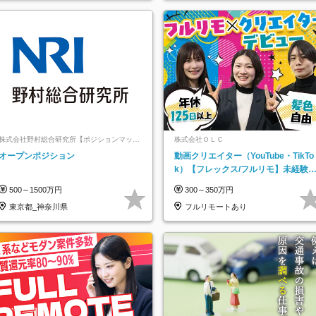
株式会社野村総合研究所【ポジションマッチ
株式会社ＯＬＣ
登録】
オープンポジション
動画クリエイター（YouTube・TikTo
k）【フレックス/フルリモ】未経験O
K｜Web研修1年間｜副業OK
500～1500万円
300～350万円
東京都_神奈川県
フルリモートあり