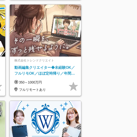
株式会社トレンドクリエイト
動画編集クリエイター◆未経験OK／
フルリモOK／ほぼ定時帰り／年間休
日125日／髪・服・ネイル自由／副業
350～1000万円
OK
フルリモートあり