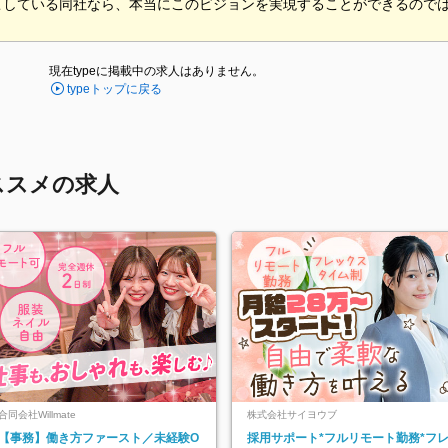
こしている同社なら、本当にこのビジョンを実現することができるので
現在typeに掲載中の求人はありません。
typeトップに戻る
ススメの求人
合同会社Willmate
株式会社サイヨウブ
【事務】働き方ファースト／未経験O
採用サポート*フルリモート勤務*フ