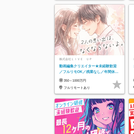
株式会社ＬＩＶＥ ＵＰ
動画編集クリエイター★未経験歓迎
／フルリモOK／残業なし／年間休日
125日／髪・服・ネイル自由／研修充
350～1000万円
実で安心
フルリモートあり