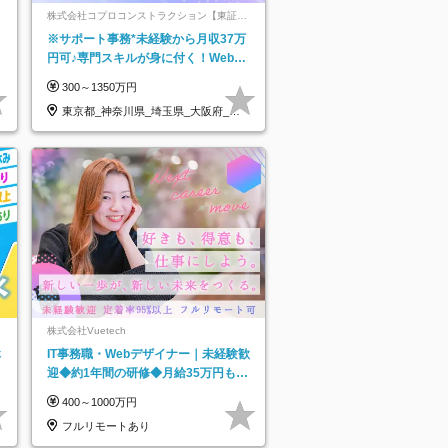
株式会社コプロコンストラクション【東証プ
ライム上場コプロ・ホールディングス子会
※サポート事務*未経験から月収37万
社】
円可♪専門スキルが身に付く！Web面
接＆リモート研修も充実♪/a
300～1350万円
東京都_神奈川県_埼玉県_大阪府_愛
知県…
株式会社Vuetech
休
IT事務職・Webデザイナー｜未経験歓
迎◆約1年間の研修◆月給35万円も可
◆副業・フルリモート可◆年休126日
400～1000万円
フルリモートあり