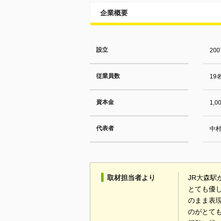
企業概要
設立
20
従業員数
19
資本金
1,
代表者
中
取材担当者より
JR大森
とても優
のまま表
のがとて