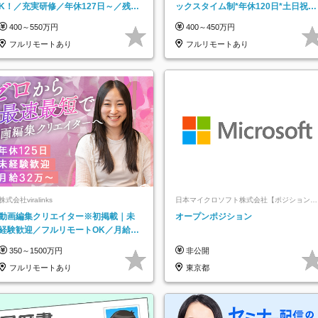
K！／充実研修／年休127日～／残業
ックスタイム制*年休120日*土日祝休
なし／平均20代／リモートOK
み*残業ほぼなし*育児中社員8割以上
400～550万円
400～450万円
フルリモートあり
フルリモートあり
株式会社viralinks
日本マイクロソフト株式会社【ポジションマ
ッチ登録】
動画編集クリエイター※初掲載｜未
オープンポジション
経験歓迎／フルリモートOK／月給32
万＋賞与
350～1500万円
非公開
フルリモートあり
東京都