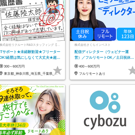
株式会社リクルートR&Dスタッフィング【リ
株式会社さくらインベスト
クルートグループ】
ITサポート★未経験歓迎★フリーター
配信ディレクター（ウェビナー運
OK!経歴は気にしなくて大丈夫★超大
営）／フルリモートOK／土日祝休み
手リクルートグループの正社員/sg
／年休123日／年収600万円可
300～600万円
400～600万円
東京都_神奈川県_埼玉県_千葉県_大
フルリモートあり
阪府…