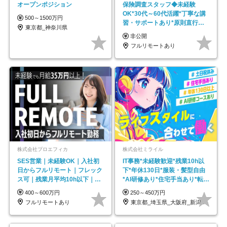
オープンポジション
保険調査スタッフ◆未経験
OK*30代～60代活躍*丁寧な講
500～1500万円
習・サポートあり*原則直行直
東京都_神奈川県
帰／全国募集・業務委託
非公開
フルリモートあり
株式会社プロエフィカ
株式会社ミライル
SES営業｜未経験OK｜入社初
IT事務*未経験歓迎*残業10h以
日からフルリモート｜フレック
下*年休130日*服装・髪型自由
ス可｜残業月平均10h以下｜事
*AI研修あり*住宅手当あり*転勤
業立ち上げメンバー
なし
400～600万円
250～450万円
フルリモートあり
東京都_埼玉県_大阪府_新潟県_福岡県