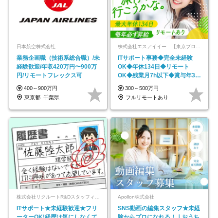
日本航空株式会社
株式会社エスアイイー 【東京プロマーケット上場】
業務企画職（技術系総合職）/未
ITサポート事務◆完全未経験
経験歓迎/年収420万円〜900万
OK◆年休134日◆リモート
円/リモートフレックス可
OK◆残業月7h以下◆賞与年3回
◆5年目まで必ず昇給
400～900万円
300～500万円
東京都_千葉県
フルリモートあり
株式会社リクルートR&Dスタッフィング【リクルートグループ】
Apollon株式会社
ITサポート★未経験歓迎★フリ
SNS動画の編集スタッフ★未経
ーターOK!経歴は気にしなくて
験からプロになれる！｜おうち