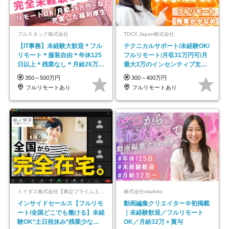
フルスタック株式会社
TDCX Japan株式会社
【IT事務】未経験大歓迎＊フル
テクニカルサポート/未経験OK/
リモート＊服装自由＊年休125
フルリモート/月収31万円可/月
日以上＊残業なし＊月給26万円
最大3万のインセンティブ支給/
以上
平均年齢33歳
350～500万円
300～400万円
フルリモートあり
フルリモートあり
ミイダス株式会社【東証プライム上場パーソルグループ】
株式会社viralinks
インサイドセールス【フルリモ
動画編集クリエイター※初掲載
ート/全国どこでも働ける】未経
｜未経験歓迎／フルリモート
験OK*土日祝休み*残業少なめ*
OK／月給32万＋賞与