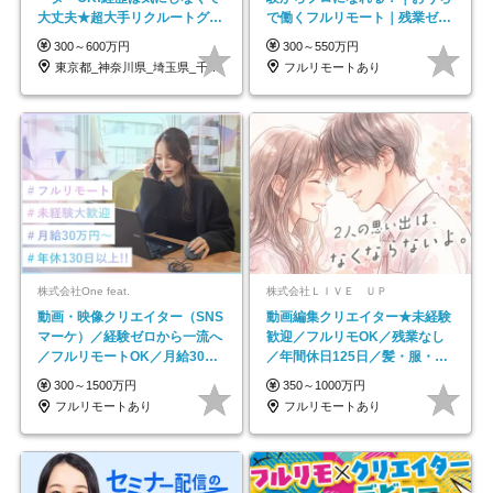
大丈夫★超大手リクルートグル
で働くフルリモート｜残業ゼロ
ープの正社員/sg
で18時退勤◎
300～600万円
300～550万円
東京都_神奈川県_埼玉県_千葉県_大阪府…
フルリモートあり
株式会社One feat.
株式会社ＬＩＶＥ ＵＰ
動画・映像クリエイター（SNS
動画編集クリエイター★未経験
マーケ）／経験ゼロから一流へ
歓迎／フルリモOK／残業なし
／フルリモートOK／月給30万
／年間休日125日／髪・服・ネ
円～／年休130日以上
イル自由／研修充実で安心
300～1500万円
350～1000万円
フルリモートあり
フルリモートあり