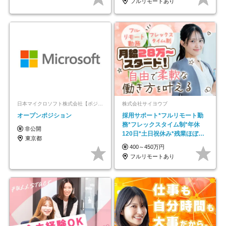
フルリモートあり
日本マイクロソフト株式会社【ポジションマッチ登録】
株式会社サイヨウブ
オープンポジション
採用サポート*フルリモート勤
務*フレックスタイム制*年休
非公開
120日*土日祝休み*残業ほぼな
東京都
し*育児中社員8割以上
400～450万円
フルリモートあり