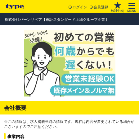
ログイン
会員登録
検討中(
0
)
MENU
株式会社バーンリペア【東証スタンダード上場グループ企業】
会社概要
※この情報は、求人掲載当時の情報です。現在は内容が変更されている場合が
ございますのでご注意ください。
事業内容