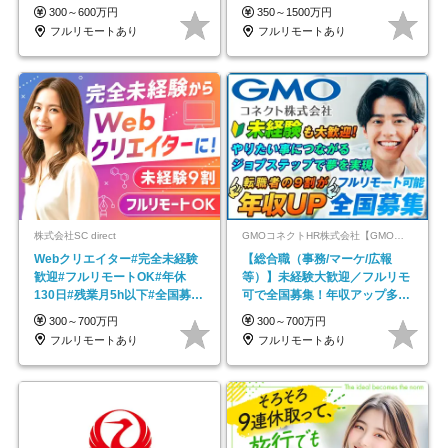
在宅勤務手当あり
300～600万円
350～1500万円
フルリモートあり
フルリモートあり
株式会社SC direct
GMOコネクトHR株式会社【GMOインターネットグループ】
Webクリエイター#完全未経験
【総合職（事務/マーケ/広報
歓迎#フルリモートOK#年休
等）】未経験大歓迎／フルリモ
130日#残業月5h以下#全国募集
可で全国募集！年収アップ多数
#最大1年の研修
★年休最大130日★
300～700万円
300～700万円
フルリモートあり
フルリモートあり