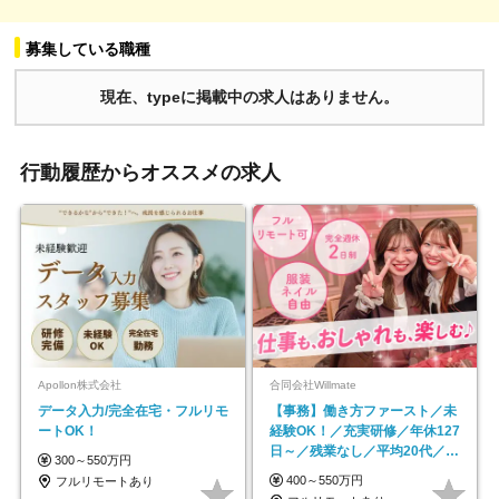
募集している職種
現在、typeに掲載中の求人はありません。
行動履歴からオススメの求人
Apollon株式会社
合同会社Willmate
データ入力/完全在宅・フルリモ
【事務】働き方ファースト／未
ートOK！
経験OK！／充実研修／年休127
日～／残業なし／平均20代／リ
300～550万円
モートOK
400～550万円
フルリモートあり