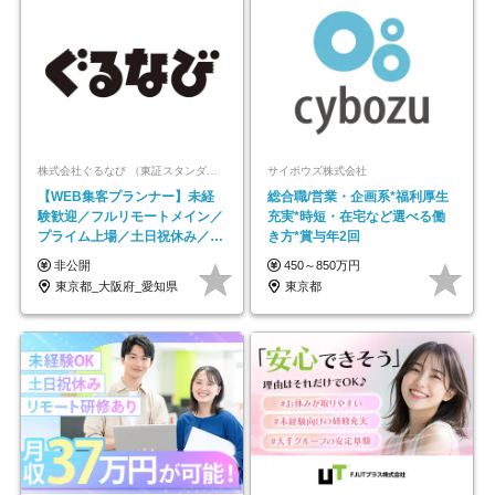
株式会社ぐるなび （東証スタンダード上場）
サイボウズ株式会社
【WEB集客プランナー】未経
総合職/営業・企画系*福利厚生
験歓迎／フルリモートメイン／
充実*時短・在宅など選べる働
プライム上場／土日祝休み／東
き方*賞与年2回
京・大阪・名古屋
非公開
450～850万円
東京都_大阪府_愛知県
東京都