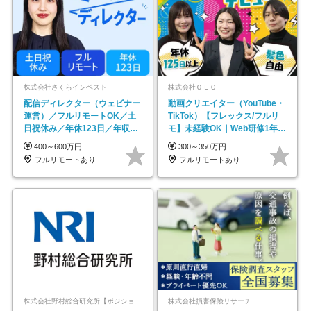
株式会社さくらインベスト
株式会社ＯＬＣ
配信ディレクター（ウェビナー
動画クリエイター（YouTube・
運営）／フルリモートOK／土
TikTok）【フレックス/フルリ
日祝休み／年休123日／年収
モ】未経験OK｜Web研修1年間
600万円可
｜副業OK
400～600万円
300～350万円
フルリモートあり
フルリモートあり
株式会社野村総合研究所【ポジションマッチ登録】
株式会社損害保険リサーチ