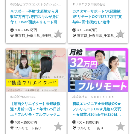
株式会社コプロコンストラクション【東証プライム上場コプロ・ホールディングス子会社】
ＦＪＵＴプラス株式会社
※サポート事務*未経験から月
カスタマーサポート*未経験歓
収37万円可♪専門スキルが身に
迎*リモートOK*月27.7万可*賞
付く！Web面接＆リモート研修
与年2回*転勤なし*連休
も充実♪/a
OK/ZE010232
300～1350万円
300～450万円
東京都_神奈川県_埼玉県_大阪府_愛知県…
東京都_神奈川県_千葉県_大阪府_愛知県…
株式会社SUNRISE
株式会社Ｃ Ａｄｄｉｔｉｏｎ
【動画クリエイター】未経験歓
初級エンジニア★未経験OK★
迎＊月給30万～＊年休125日以
フルリモートOK★月給32万円
上＊フルリモ・フルフレックス
～★残業月10h＆年休120日以
◆10名の採用が決定◆
上★副業可
400～1500万円
400～1500万円
フルリモートあり
フルリモートあり