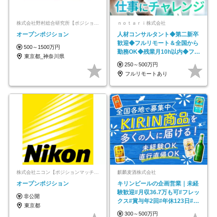
株式会社野村総合研究所【ポジションマッチ登録】
ｎｏｔａｒｉ株式会社
オープンポジション
人材コンサルタント◆第二新卒
歓迎◆フルリモート＆全国から
500～1500万円
勤務OK◆残業月10h以内◆フレ
東京都_神奈川県
ックス制
250～500万円
フルリモートあり
株式会社ニコン【ポジションマッチ登録】
麒麟麦酒株式会社
オープンポジション
キリンビールの企画営業｜未経
験歓迎#月収36.7万も可#フレッ
非公開
クス#賞与年2回#年休123日#完
東京都
全週休2日制
300～500万円