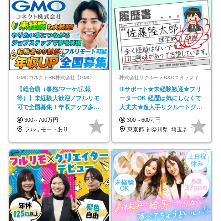
GMOコネクトHR株式会社【GMOインターネットグループ】
株式会社リクルートR&Dスタッフィング【リクルートグループ】
【総合職（事務/マーケ/広報
ITサポート★未経験歓迎★フリ
等）】未経験大歓迎／フルリモ
ーターOK!経歴は気にしなくて
可で全国募集！年収アップ多数
大丈夫★超大手リクルートグル
★年休最大130日★
ープの正社員/sg
300～700万円
300～600万円
フルリモートあり
東京都_神奈川県_埼玉県_千葉県_大阪府…