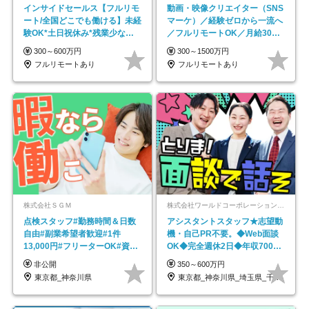
インサイドセールス【フルリモ
動画・映像クリエイター（SNS
ート/全国どこでも働ける】未経
マーケ）／経験ゼロから一流へ
験OK*土日祝休み*残業少なめ*
／フルリモートOK／月給30万
在宅勤務手当あり
円～／年休130日以上
300～600万円
300～1500万円
フルリモートあり
フルリモートあり
株式会社ＳＧＭ
株式会社ワールドコーポレーション 採用事業部【上場グループ】
点検スタッフ#勤務時間＆日数
アシスタントスタッフ★志望動
自由#副業希望者歓迎#1件
機・自己PR不要。◆Web面談
13,000円#フリーターOK#資格
OK◆完全週休2日◆年収700万
スキル不要
円可/p13
非公開
350～600万円
東京都_神奈川県
東京都_神奈川県_埼玉県_千葉県_大阪府…