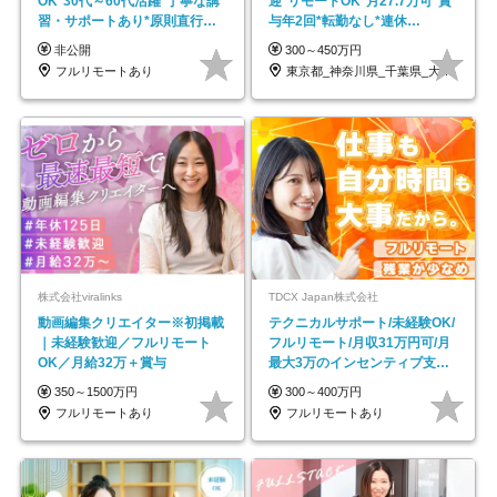
OK*30代～60代活躍*丁寧な講
迎*リモートOK*月27.7万可*賞
習・サポートあり*原則直行直
与年2回*転勤なし*連休
帰／全国募集・業務委託
OK/ZE010232
非公開
300～450万円
フルリモートあり
東京都_神奈川県_千葉県_大阪府_愛知県…
株式会社viralinks
TDCX Japan株式会社
動画編集クリエイター※初掲載
テクニカルサポート/未経験OK/
｜未経験歓迎／フルリモート
フルリモート/月収31万円可/月
OK／月給32万＋賞与
最大3万のインセンティブ支給/
平均年齢33歳
350～1500万円
300～400万円
フルリモートあり
フルリモートあり