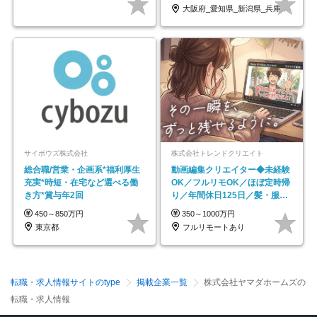
大阪府_愛知県_新潟県_兵庫県_福岡県
サイボウズ株式会社
株式会社トレンドクリエイト
総合職/営業・企画系*福利厚生
動画編集クリエイター◆未経験
充実*時短・在宅など選べる働
OK／フルリモOK／ほぼ定時帰
き方*賞与年2回
り／年間休日125日／髪・服・
ネイル自由／副業OK
450～850万円
350～1000万円
東京都
フルリモートあり
転職・求人情報サイトのtype
掲載企業一覧
株式会社ヤマダホームズの
転職・求人情報