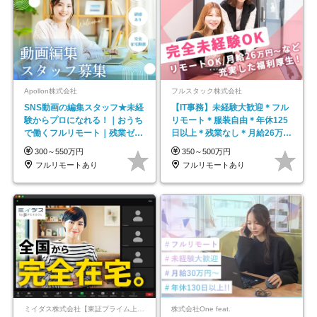
Apollon株式会社
フルスタック株式会社
SNS動画の編集スタッフ★未経
【IT事務】未経験大歓迎＊フル
験からプロになれる！｜おうち
リモート＊服装自由＊年休125
で働くフルリモート｜残業ゼロ
日以上＊残業なし＊月給26万円
で18時退勤◎
以上
300～550万円
350～500万円
フルリモートあり
フルリモートあり
ミイダス株式会社【東証プライム上場パーソルグループ】
株式会社One feat.