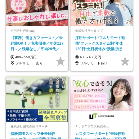
合同会社Willmate
株式会社サイヨウブ
【事務】働き方ファースト／未
採用サポート*フルリモート勤
経験OK！／充実研修／年休127
務*フレックスタイム制*年休
日～／残業なし／平均20代／リ
120日*土日祝休み*残業ほぼな
モートOK
し*育児中社員8割以上
400～550万円
400～450万円
フルリモートあり
フルリモートあり
株式会社損害保険リサーチ
ＦＪＵＴプラス株式会社
保険調査スタッフ◆未経験
カスタマーサポート*未経験歓