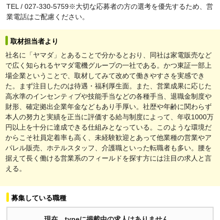
TEL / 027-330-5759※大切な応募者の方の選考を優先するため、営
業電話はご配慮ください。
取材担当者より
社名に「ヤマダ」とあることで分かるとおり、同社は家電販売など
で広く知られるヤマダ電機グループの一社である。かつ東証一部上
場企業ということで、取材してみて改めて働きやすさを実感でき
た。まず注目したのは待遇・福利厚生面。また、営業成果に応じた
高水準のインセンティブや技能手当などの各種手当、退職金制度や
財形、確定拠出企業年金などもあり手厚い。社歴や年齢に関わらず
本人の努力と実績を正当に評価する給与制度によって、年収1000万
円以上を十分に達成できる仕組みとなっている。このような環境だ
からこそ社員定着率も高く、未経験歓迎とあって他業種の営業やア
パレル販売、ホテルスタッフ、介護職といった転職者も多い。腰を
据えて長く働ける営業系のフィールドを探す方には注目の求人と言
える。
募集している職種
現在、typeに掲載中の求人はありません。