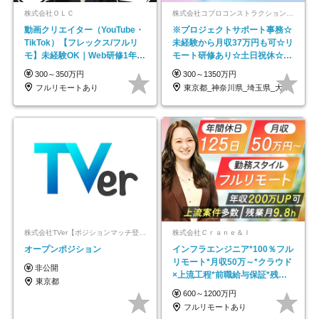
株式会社ＯＬＣ
株式会社コプロコンストラクション【東証プライム上場コプロ・ホールディングス子会社】
動画クリエイター（YouTube・
※プロジェクトサポート事務☆
TikTok）【フレックス/フルリ
未経験から月収37万円も可☆リ
モ】未経験OK｜Web研修1年間
モート研修あり☆土日祝休☆20
｜副業OK
代～30代活躍/b
300～350万円
300～1350万円
フルリモートあり
東京都_神奈川県_埼玉県_大阪府_愛知県…
株式会社TVer【ポジションマッチ登録】
株式会社Ｃｒａｎｅ＆Ｉ
オープンポジション
インフラエンジニア*100％フル
リモート*月収50万～*クラウド
非公開
×上流工程*前職給与保証*残業
東京都
月9.8h
600～1200万円
フルリモートあり