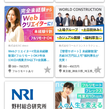
株式会社SC direct
株式会社ワールドコンストラクション 【東証一部】 (ワールドホールディングス・グループ)
Webクリエイター#完全未経験
【管理サポート】未経験歓迎*
歓迎#フルリモートOK#年休
月給30万円以上可*福利厚生が
130日#残業月5h以下#全国募集
充実！
#最大1年の研修
300～700万円
350～450万円
フルリモートあり
東京都_神奈川県_埼玉県_千葉県_大阪府…