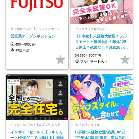
富士通株式会社【ポジションマッチ登録】
フルスタック株式会社
営業系オープンポジション
【IT事務】未経験大歓迎＊フル
リモート＊服装自由＊年休125
400～900万円
日以上＊残業なし＊月給26万円
神奈川県
以上
350～500万円
フルリモートあり
ミイダス株式会社【東証プライム上場パーソルグループ】
株式会社ミライル
インサイドセールス【フルリモ
IT事務*未経験歓迎*残業10h以
ート/全国どこでも働ける】未経
下*年休130日*服装・髪型自由