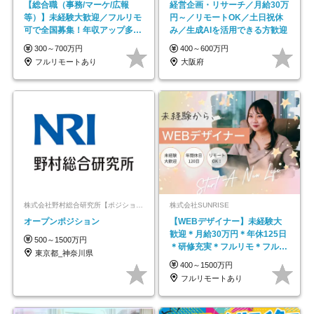
【総合職（事務/マーケ/広報
経営企画・リサーチ／月給30万
等）】未経験大歓迎／フルリモ
円～／リモートOK／土日祝休
可で全国募集！年収アップ多数
み／生成AIを活用できる方歓迎
★年休最大130日★
300～700万円
400～600万円
フルリモートあり
大阪府
株式会社野村総合研究所【ポジションマッチ登録】
株式会社SUNRISE
オープンポジション
【WEBデザイナー】未経験大
歓迎＊月給30万円＊年休125日
500～1500万円
＊研修充実＊フルリモ＊フルフ
東京都_神奈川県
レックス＊
400～1500万円
フルリモートあり