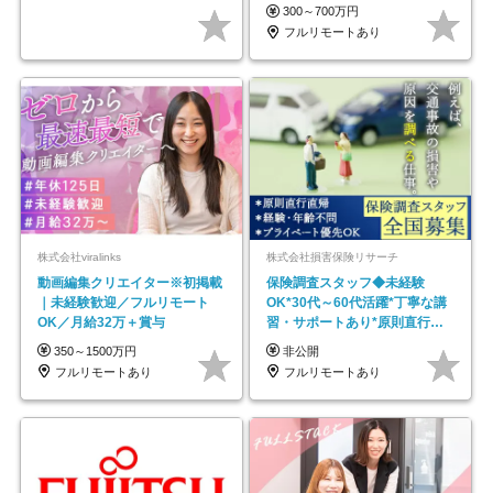
#最大1年の研修
300～700万円
フルリモートあり
株式会社viralinks
株式会社損害保険リサーチ
動画編集クリエイター※初掲載
保険調査スタッフ◆未経験
｜未経験歓迎／フルリモート
OK*30代～60代活躍*丁寧な講
OK／月給32万＋賞与
習・サポートあり*原則直行直
帰／全国募集・業務委託
350～1500万円
非公開
フルリモートあり
フルリモートあり