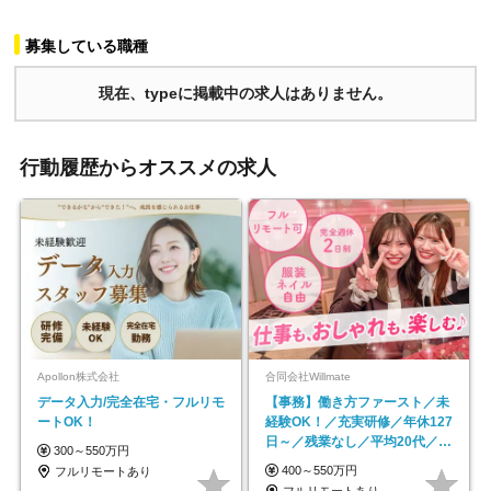
募集している職種
現在、typeに掲載中の求人はありません。
行動履歴からオススメの求人
Apollon株式会社
合同会社Willmate
データ入力/完全在宅・フルリモ
【事務】働き方ファースト／未
ートOK！
経験OK！／充実研修／年休127
日～／残業なし／平均20代／リ
300～550万円
モートOK
400～550万円
フルリモートあり
フルリモートあり