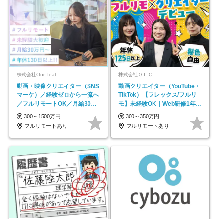
株式会社One feat.
株式会社ＯＬＣ
動画・映像クリエイター（SNS
動画クリエイター（YouTube・
マーケ）／経験ゼロから一流へ
TikTok）【フレックス/フルリ
／フルリモートOK／月給30万
モ】未経験OK｜Web研修1年間
円～／年休130日以上
｜副業OK
300～1500万円
300～350万円
フルリモートあり
フルリモートあり