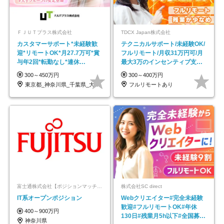
ＦＪＵＴプラス株式会社
TDCX Japan株式会社
カスタマーサポート*未経験歓
テクニカルサポート/未経験OK/
迎*リモートOK*月27.7万可*賞
フルリモート/月収31万円可/月
与年2回*転勤なし*連休
最大3万のインセンティブ支給/
OK/ZE010232
平均年齢33歳
300～450万円
300～400万円
東京都_神奈川県_千葉県_大阪府_愛知県…
フルリモートあり
富士通株式会社【ポジションマッチ登録】
株式会社SC direct
IT系オープンポジション
Webクリエイター#完全未経験
歓迎#フルリモートOK#年休
400～900万円
130日#残業月5h以下#全国募集
神奈川県