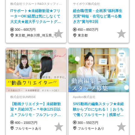
株式会社リクルートR&Dスタッフィング【リクルートグループ】
サイボウズ株式会社
ITサポート★未経験歓迎★フリ
総合職/営業・企画系*福利厚生
ーターOK!経歴は気にしなくて
充実*時短・在宅など選べる働
大丈夫★超大手リクルートグル
き方*賞与年2回
ープの正社員/sg
300～600万円
450～850万円
東京都_神奈川県_埼玉県_千葉県_大阪府…
東京都
株式会社SUNRISE
Apollon株式会社
【動画クリエイター】未経験歓
SNS動画の編集スタッフ★未経
迎＊月給30万～＊年休125日以
験からプロになれる！｜おうち
上＊フルリモ・フルフレックス
で働くフルリモート｜残業ゼロ
◆10名の採用が決定◆
で18時退勤◎
400～1500万円
300～550万円
フルリモートあり
フルリモートあり