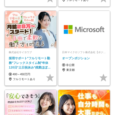
株式会社サイヨウブ
日本マイクロソフト株式会社【ポジションマッチ登録】
採用サポート*フルリモート勤
オープンポジション
務*フレックスタイム制*年休
非公開
120日*土日祝休み*残業ほぼな
東京都
し*育児中社員8割以上
400～450万円
フルリモートあり