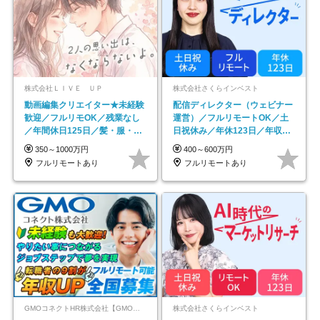
株式会社ＬＩＶＥ ＵＰ
株式会社さくらインベスト
動画編集クリエイター★未経験
配信ディレクター（ウェビナー
歓迎／フルリモOK／残業なし
運営）／フルリモートOK／土
／年間休日125日／髪・服・ネ
日祝休み／年休123日／年収
イル自由／研修充実で安心
600万円可
350～1000万円
400～600万円
フルリモートあり
フルリモートあり
GMOコネクトHR株式会社【GMOインターネットグループ】
株式会社さくらインベスト