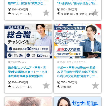
験OK*土日祝休み*残業少なめ*
*AI研修あり*住宅手当あり*転勤
在宅勤務手当あり
なし
300～600万円
250～450万円
フルリモートあり
東京都_埼玉県_大阪府_新潟県_福岡県
株式会社Widsley
株式会社サウンドテクニカ
総合職(エンジニア・事務・営
サポート事務*未経験から月給
業)◆未経験OK◆リモートあり
27万円確約*残業月5h以下*日立
◆残業月3h◆服装髪型自由
G受託の安定基盤*湘南エリア勤
務
400～800万円
350～500万円
フルリモートあり
神奈川県