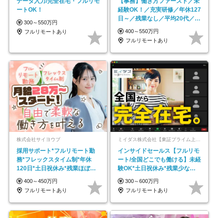
データ入力/完全在宅・フルリモ
【事務】働き方ファースト／未
ートOK！
経験OK！／充実研修／年休127
日～／残業なし／平均20代／リ
300～550万円
モートOK
400～550万円
フルリモートあり
フルリモートあり
株式会社サイヨウブ
ミイダス株式会社【東証プライム上場パーソルグループ】
採用サポート*フルリモート勤
インサイドセールス【フルリモ
務*フレックスタイム制*年休
ート/全国どこでも働ける】未経
120日*土日祝休み*残業ほぼな
験OK*土日祝休み*残業少なめ*
し*育児中社員8割以上
在宅勤務手当あり
400～450万円
300～600万円
フルリモートあり
フルリモートあり