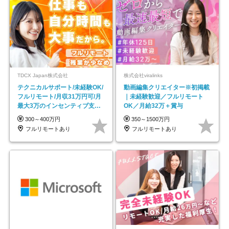
TDCX Japan株式会社
株式会社viralinks
テクニカルサポート/未経験OK/
動画編集クリエイター※初掲載
フルリモート/月収31万円可/月
｜未経験歓迎／フルリモート
最大3万のインセンティブ支給/
OK／月給32万＋賞与
平均年齢33歳
300～400万円
350～1500万円
フルリモートあり
フルリモートあり