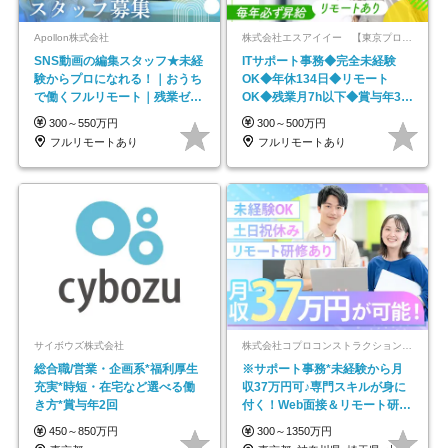
Apollon株式会社
株式会社エスアイイー 【東京プロマーケット上場】
SNS動画の編集スタッフ★未経
ITサポート事務◆完全未経験
験からプロになれる！｜おうち
OK◆年休134日◆リモート
で働くフルリモート｜残業ゼロ
OK◆残業月7h以下◆賞与年3回
で18時退勤◎
◆5年目まで必ず昇給
300～550万円
300～500万円
フルリモートあり
フルリモートあり
サイボウズ株式会社
株式会社コプロコンストラクション【東証プライム上場コプロ・ホールディングス子会社】
総合職/営業・企画系*福利厚生
※サポート事務*未経験から月
充実*時短・在宅など選べる働
収37万円可♪専門スキルが身に
き方*賞与年2回
付く！Web面接＆リモート研修
も充実♪/a
450～850万円
300～1350万円