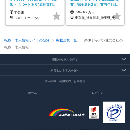
習・サポートあり*原則直行直
賞◇完全週休2日◇賞与年2回
帰／全国募集・業務委託
/p13
非公開
350～600万円
フルリモートあり
東京都_神奈川県_埼玉県_千葉県_大阪府…
転職・求人情報サイトのtype
掲載企業一覧
WKKジャパン株式会社の
転職・求人情報
職種から求人を探す
勤務地から求人を探す
求人掲載・利用規約・お問合せ
ホーム
ログイン