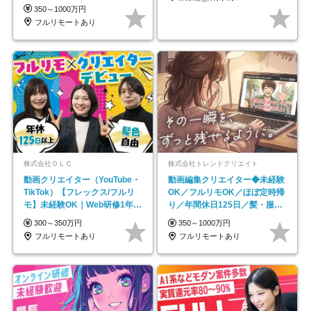
イル自由／研修充実で安心
350～1000万円
フルリモートあり
株式会社ＯＬＣ
株式会社トレンドクリエイト
動画クリエイター（YouTube・
動画編集クリエイター◆未経験
TikTok）【フレックス/フルリ
OK／フルリモOK／ほぼ定時帰
モ】未経験OK｜Web研修1年間
り／年間休日125日／髪・服・
｜副業OK
ネイル自由／副業OK
300～350万円
350～1000万円
フルリモートあり
フルリモートあり