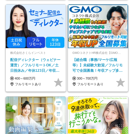
株式会社さくらインベスト
GMOコネクトHR株式会社【GMOインターネットグループ】
配信ディレクター（ウェビナー
【総合職（事務/マーケ/広報
運営）／フルリモートOK／土
等）】未経験大歓迎／フルリモ
日祝休み／年休123日／年収
可で全国募集！年収アップ多数
600万円可
★年休最大130日★
400～600万円
300～700万円
フルリモートあり
フルリモートあり