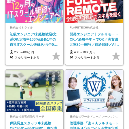
株式会社ミライル
FLARETECH株式会社
初級エンジニア/未経験歓迎/文
開発エンジニア｜フルリモート
系OK/定着率100％/最長1年の
OK／経験半年～でOK／実質還
自社ITスクール研修あり/年休
元率80～90%／前給保証／AI系
130日
など最先端案件多数
250～400万円
400～1000万円
フルリモートあり
フルリモートあり
株式会社損害保険リサーチ
株式会社ワールドコーポレーション 採用事業部【上場グループ】
保険調査スタッフ◆未経験
管理事務 『楽々★フルリモート
OK*30代～60代活躍*丁寧な講
面談あり◇ホワイト企業認定受