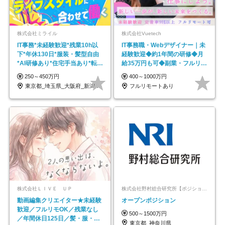
株式会社ミライル
株式会社Vuetech
IT事務*未経験歓迎*残業10h以
IT事務職・Webデザイナー｜未
下*年休130日*服装・髪型自由
経験歓迎◆約1年間の研修◆月
*AI研修あり*住宅手当あり*転勤
給35万円も可◆副業・フルリモ
なし
ート可◆年休126日
250～450万円
400～1000万円
東京都_埼玉県_大阪府_新潟県_福岡県
フルリモートあり
株式会社ＬＩＶＥ ＵＰ
株式会社野村総合研究所【ポジションマッチ登録】
動画編集クリエイター★未経験
オープンポジション
歓迎／フルリモOK／残業なし
500～1500万円
／年間休日125日／髪・服・ネ
東京都_神奈川県