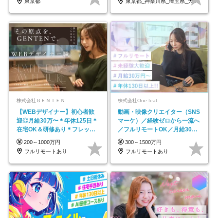
東京都
東京都_神奈川県_埼玉県_大阪府_愛知県…
株式会社ＧＥＮＴＥＮ
株式会社One feat.
【WEBデザイナー】初⼼者歓
動画・映像クリエイター（SNS
迎◎⽉給30万〜＊年休125⽇＊
マーケ）／経験ゼロから一流へ
在宅OK＆研修あり＊フレック
／フルリモートOK／月給30万
ス
円～／年休130日以上
200～1000万円
300～1500万円
フルリモートあり
フルリモートあり