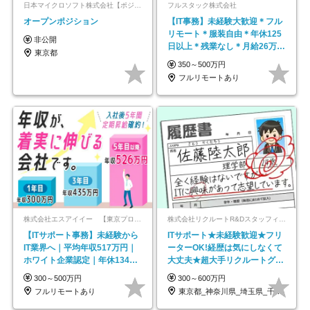
日本マイクロソフト株式会社【ポジションマッチ登録】
フルスタック株式会社
オープンポジション
【IT事務】未経験大歓迎＊フル
リモート＊服装自由＊年休125
非公開
日以上＊残業なし＊月給26万円
東京都
以上
350～500万円
フルリモートあり
株式会社エスアイイー 【東京プロマーケット上場】
株式会社リクルートR&Dスタッフィング【リクルートグループ】
【ITサポート事務】未経験から
ITサポート★未経験歓迎★フリ
IT業界へ｜平均年収517万円｜
ーターOK!経歴は気にしなくて
ホワイト企業認定｜年休134日
大丈夫★超大手リクルートグル
｜リモートOK
ープの正社員/sg
300～500万円
300～600万円
フルリモートあり
東京都_神奈川県_埼玉県_千葉県_大阪府…