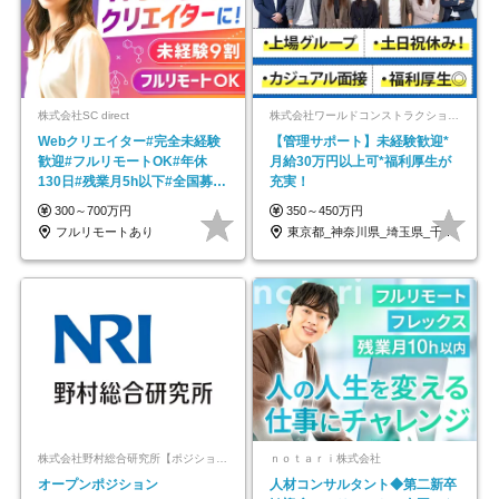
株式会社SC direct
株式会社ワールドコンストラクション 【東証一部】 (ワールドホールディングス・グループ)
Webクリエイター#完全未経験
【管理サポート】未経験歓迎*
歓迎#フルリモートOK#年休
月給30万円以上可*福利厚生が
130日#残業月5h以下#全国募集
充実！
#最大1年の研修
300～700万円
350～450万円
フルリモートあり
東京都_神奈川県_埼玉県_千葉県_大阪府…
株式会社野村総合研究所【ポジションマッチ登録】
ｎｏｔａｒｉ株式会社
オープンポジション
人材コンサルタント◆第二新卒