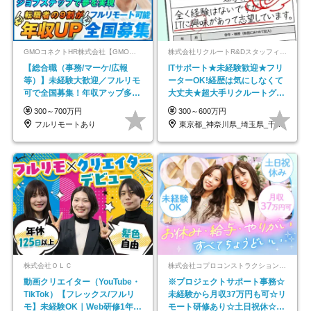
GMOコネクトHR株式会社【GMOインターネットグループ】
株式会社リクルートR&Dスタッフィング【リクルートグループ】
【総合職（事務/マーケ/広報
ITサポート★未経験歓迎★フリ
等）】未経験大歓迎／フルリモ
ーターOK!経歴は気にしなくて
可で全国募集！年収アップ多数
大丈夫★超大手リクルートグル
★年休最大130日★
ープの正社員/sg
300～700万円
300～600万円
フルリモートあり
東京都_神奈川県_埼玉県_千葉県_大阪府…
株式会社ＯＬＣ
株式会社コプロコンストラクション【東証プライム上場コプロ・ホールディングス子会社】
動画クリエイター（YouTube・
※プロジェクトサポート事務☆
TikTok）【フレックス/フルリ
未経験から月収37万円も可☆リ
モ】未経験OK｜Web研修1年間
モート研修あり☆土日祝休☆20