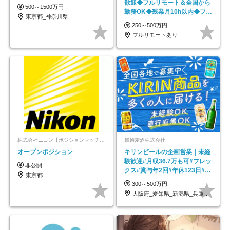
歓迎◆フルリモート＆全国から
500～1500万円
勤務OK◆残業月10h以内◆フレ
東京都_神奈川県
ックス制
250～500万円
フルリモートあり
株式会社ニコン【ポジションマッチ登録】
麒麟麦酒株式会社
オープンポジション
キリンビールの企画営業｜未経
験歓迎#月収36.7万も可#フレッ
非公開
クス#賞与年2回#年休123日#完
東京都
全週休2日制
300～500万円
大阪府_愛知県_新潟県_兵庫県_福岡県