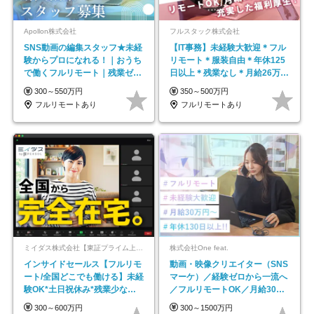
Apollon株式会社
フルスタック株式会社
SNS動画の編集スタッフ★未経
【IT事務】未経験大歓迎＊フル
験からプロになれる！｜おうち
リモート＊服装自由＊年休125
で働くフルリモート｜残業ゼロ
日以上＊残業なし＊月給26万円
で18時退勤◎
以上
300～550万円
350～500万円
フルリモートあり
フルリモートあり
ミイダス株式会社【東証プライム上場パーソルグループ】
株式会社One feat.
インサイドセールス【フルリモ
動画・映像クリエイター（SNS
ート/全国どこでも働ける】未経
マーケ）／経験ゼロから一流へ
験OK*土日祝休み*残業少なめ*
／フルリモートOK／月給30万
在宅勤務手当あり
円～／年休130日以上
300～600万円
300～1500万円