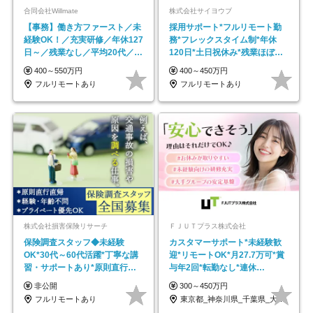
合同会社Willmate
株式会社サイヨウブ
【事務】働き方ファースト／未
採用サポート*フルリモート勤
経験OK！／充実研修／年休127
務*フレックスタイム制*年休
日～／残業なし／平均20代／リ
120日*土日祝休み*残業ほぼな
モートOK
し*育児中社員8割以上
400～550万円
400～450万円
フルリモートあり
フルリモートあり
株式会社損害保険リサーチ
ＦＪＵＴプラス株式会社
保険調査スタッフ◆未経験
カスタマーサポート*未経験歓
OK*30代～60代活躍*丁寧な講
迎*リモートOK*月27.7万可*賞
習・サポートあり*原則直行直
与年2回*転勤なし*連休
帰／全国募集・業務委託
OK/ZE010232
非公開
300～450万円
フルリモートあり
東京都_神奈川県_千葉県_大阪府_愛知県…