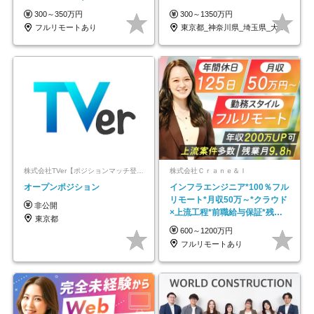
｜副業OK
代～30代活躍/b
300～350万円
300～1350万円
フルリモートあり
東京都_神奈川県_埼玉県_大阪府_愛知県…
株式会社TVer【ポジションマッチ登録】
株式会社Ｃｒａｎｅ＆Ｉ
オープンポジション
インフラエンジニア*100％フル
リモート*月収50万～*クラウド
非公開
×上流工程*前職給与保証*残業
東京都
月9.8h
600～1200万円
フルリモートあり