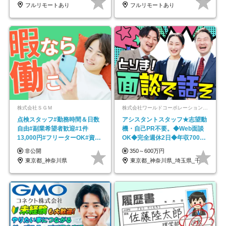
フルリモートあり
フルリモートあり
株式会社ＳＧＭ
株式会社ワールドコーポレーション 採用事業部【上場グループ】
点検スタッフ#勤務時間＆日数
アシスタントスタッフ★志望動
自由#副業希望者歓迎#1件
機・自己PR不要。◆Web面談
13,000円#フリーターOK#資格
OK◆完全週休2日◆年収700万
スキル不要
円可/p13
非公開
350～600万円
東京都_神奈川県
東京都_神奈川県_埼玉県_千葉県_大阪府…