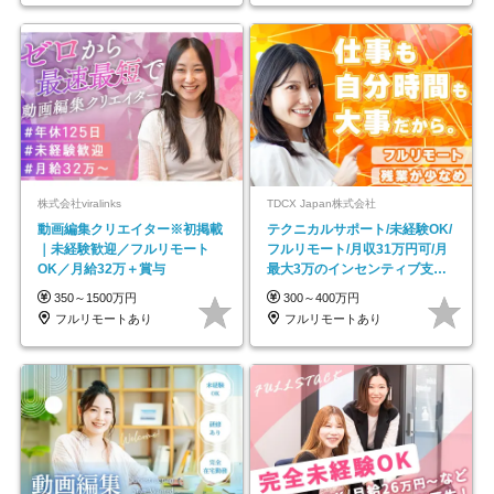
株式会社viralinks
TDCX Japan株式会社
動画編集クリエイター※初掲載
テクニカルサポート/未経験OK/
｜未経験歓迎／フルリモート
フルリモート/月収31万円可/月
OK／月給32万＋賞与
最大3万のインセンティブ支給/
平均年齢33歳
350～1500万円
300～400万円
フルリモートあり
フルリモートあり