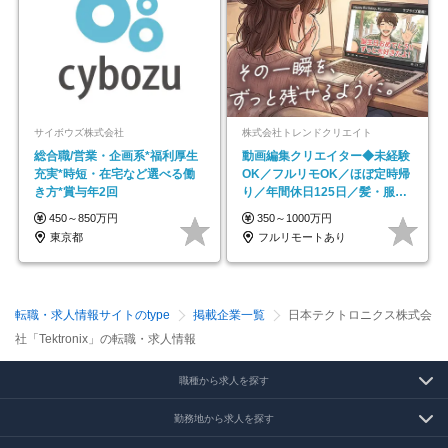
サイボウズ株式会社
株式会社トレンドクリエイト
総合職/営業・企画系*福利厚生
動画編集クリエイター◆未経験
充実*時短・在宅など選べる働
OK／フルリモOK／ほぼ定時帰
き方*賞与年2回
り／年間休日125日／髪・服・
ネイル自由／副業OK
450～850万円
350～1000万円
東京都
フルリモートあり
転職・求人情報サイトのtype
掲載企業一覧
日本テクトロニクス株式会
社「Tektronix」の転職・求人情報
職種から求人を探す
勤務地から求人を探す