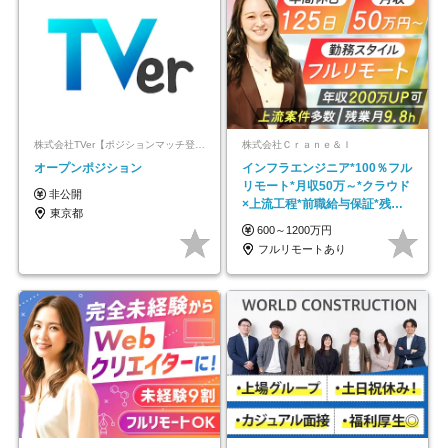
株式会社TVer【ポジションマッチ登録】
株式会社Ｃｒａｎｅ＆Ｉ
オープンポジション
インフラエンジニア*100％フル
リモート*月収50万～*クラウド
非公開
×上流工程*前職給与保証*残業
東京都
月9.8h
600～1200万円
フルリモートあり