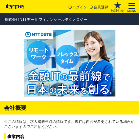
ログイン
会員登録
検討中(
0
)
MENU
株式会社NTTデータ フィナンシャルテクノロジー
会社概要
※この情報は、求人掲載当時の情報です。現在は内容が変更されている場合が
ございますのでご注意ください。
事業内容