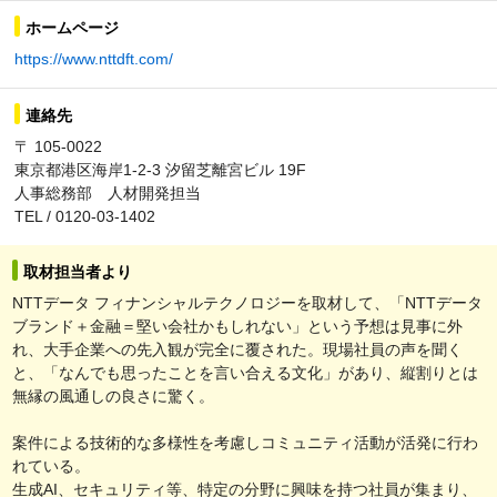
ホームページ
https://www.nttdft.com/
連絡先
〒 105-0022
東京都港区海岸1-2-3 汐留芝離宮ビル 19F
人事総務部 人材開発担当
TEL / 0120-03-1402
取材担当者より
NTTデータ フィナンシャルテクノロジーを取材して、「NTTデータ
ブランド＋金融＝堅い会社かもしれない」という予想は見事に外
れ、大手企業への先入観が完全に覆された。現場社員の声を聞く
と、「なんでも思ったことを言い合える文化」があり、縦割りとは
無縁の風通しの良さに驚く。
案件による技術的な多様性を考慮しコミュニティ活動が活発に行わ
れている。
生成AI、セキュリティ等、特定の分野に興味を持つ社員が集まり、