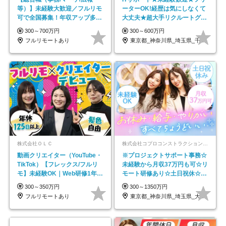
等）】未経験大歓迎／フルリモ
ーターOK!経歴は気にしなくて
可で全国募集！年収アップ多数
大丈夫★超大手リクルートグル
★年休最大130日★
ープの正社員/sg
300～700万円
300～600万円
フルリモートあり
東京都_神奈川県_埼玉県_千葉県_大阪府…
株式会社ＯＬＣ
株式会社コプロコンストラクション【東証プライム上場コプロ・ホールディングス子会社】
動画クリエイター（YouTube・
※プロジェクトサポート事務☆
TikTok）【フレックス/フルリ
未経験から月収37万円も可☆リ
モ】未経験OK｜Web研修1年間
モート研修あり☆土日祝休☆20
｜副業OK
代～30代活躍/b
300～350万円
300～1350万円
フルリモートあり
東京都_神奈川県_埼玉県_大阪府_愛知県…