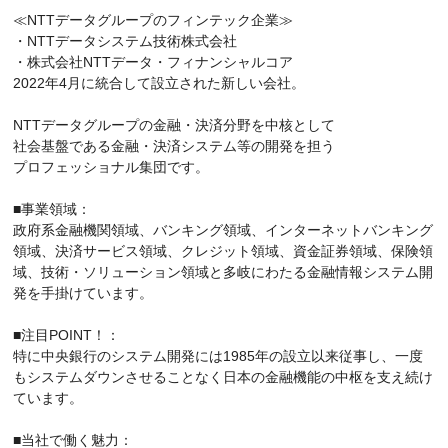
≪NTTデータグループのフィンテック企業≫
・NTTデータシステム技術株式会社
・株式会社NTTデータ・フィナンシャルコア
2022年4月に統合して設立された新しい会社。
NTTデータグループの金融・決済分野を中核として
社会基盤である金融・決済システム等の開発を担う
プロフェッショナル集団です。
■事業領域：
政府系金融機関領域、バンキング領域、インターネットバンキング
領域、決済サービス領域、クレジット領域、資金証券領域、保険領
域、技術・ソリューション領域と多岐にわたる金融情報システム開
発を手掛けています。
■注目POINT！：
特に中央銀行のシステム開発には1985年の設立以来従事し、一度
もシステムダウンさせることなく日本の金融機能の中枢を支え続け
ています。
■当社で働く魅力：