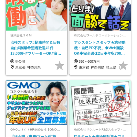
株式会社ＳＧＭ
株式会社ワールドコーポレーション 採用事業部【上場グループ】
点検スタッフ#勤務時間＆日数
アシスタントスタッフ★志望動
自由#副業希望者歓迎#1件
機・自己PR不要。◆Web面談
13,000円#フリーターOK#資格
OK◆完全週休2日◆年収700万
スキル不要
円可/p13
非公開
350～600万円
東京都_神奈川県
東京都_神奈川県_埼玉県_千葉県_大阪府…
GMOコネクトHR株式会社【GMOインターネットグループ】
株式会社リクルートR&Dスタッフィング【リクルートグループ】
【総合職（事務/マーケ/広報
ITサポート★未経験歓迎★フリ