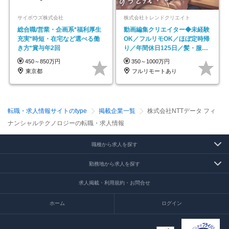
サイボウズ株式会社
株式会社トレンドクリエイト
総合職/営業・企画系*福利厚生
動画編集クリエイター◆未経験
充実*時短・在宅など選べる働
OK／フルリモOK／ほぼ定時帰
き方*賞与年2回
り／年間休日125日／髪・服・
ネイル自由／副業OK
450～850万円
350～1000万円
東京都
フルリモートあり
転職・求人情報サイトのtype
掲載企業一覧
株式会社NTTデータ フィ
ナンシャルテクノロジーの転職・求人情報
職種から求人を探す
勤務地から求人を探す
求人掲載・利用規約・お問合せ
ホーム
ログイン