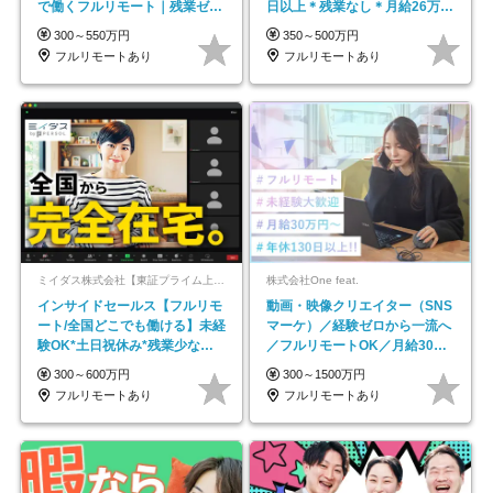
で働くフルリモート｜残業ゼロ
日以上＊残業なし＊月給26万円
で18時退勤◎
以上
300～550万円
350～500万円
フルリモートあり
フルリモートあり
ミイダス株式会社【東証プライム上場パーソルグループ】
株式会社One feat.
インサイドセールス【フルリモ
動画・映像クリエイター（SNS
ート/全国どこでも働ける】未経
マーケ）／経験ゼロから一流へ
験OK*土日祝休み*残業少なめ*
／フルリモートOK／月給30万
在宅勤務手当あり
円～／年休130日以上
300～600万円
300～1500万円
フルリモートあり
フルリモートあり