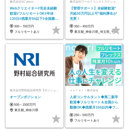
株式会社SC direct
株式会社ワールドコンストラクション 【東証一部】 (ワールドホールディングス・グループ)
Webクリエイター#完全未経験
【管理サポート】未経験歓迎*
歓迎#フルリモートOK#年休
月給30万円以上可*福利厚生が
130日#残業月5h以下#全国募集
充実！
#最大1年の研修
300～700万円
350～450万円
フルリモートあり
東京都_神奈川県_埼玉県_千葉県_大阪府…
株式会社野村総合研究所【ポジションマッチ登録】
ｎｏｔａｒｉ株式会社
オープンポジション
人材コンサルタント◆第二新卒
歓迎◆フルリモート＆全国から
500～1500万円
勤務OK◆残業月10h以内◆フレ
東京都_神奈川県
ックス制
250～500万円
フルリモートあり