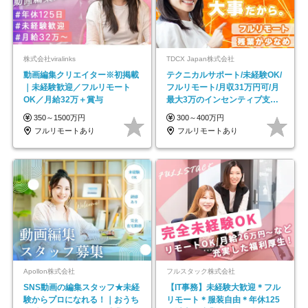
株式会社viralinks
TDCX Japan株式会社
動画編集クリエイター※初掲載
テクニカルサポート/未経験OK/
｜未経験歓迎／フルリモート
フルリモート/月収31万円可/月
OK／月給32万＋賞与
最大3万のインセンティブ支給/
平均年齢33歳
350～1500万円
300～400万円
フルリモートあり
フルリモートあり
Apollon株式会社
フルスタック株式会社
SNS動画の編集スタッフ★未経
【IT事務】未経験大歓迎＊フル
験からプロになれる！｜おうち
リモート＊服装自由＊年休125