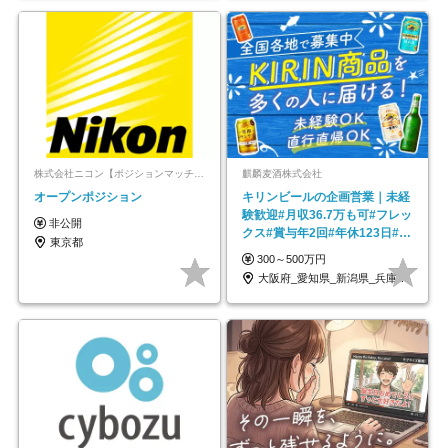
株式会社ニコン【ポジションマッチ登録】
麒麟麦酒株式会社
オープンポジション
キリンビールの企画営業｜未経
験歓迎#月収36.7万も可#フレッ
非公開
クス#賞与年2回#年休123日#完
東京都
全週休2日制
300～500万円
大阪府_愛知県_新潟県_兵庫県_福岡県