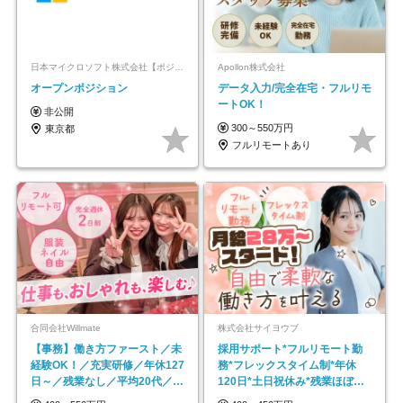
日本マイクロソフト株式会社【ポジションマッチ登録】
Apollon株式会社
オープンポジション
データ入力/完全在宅・フルリモ
ートOK！
非公開
300～550万円
東京都
フルリモートあり
合同会社Willmate
株式会社サイヨウブ
【事務】働き方ファースト／未
採用サポート*フルリモート勤
経験OK！／充実研修／年休127
務*フレックスタイム制*年休
日～／残業なし／平均20代／リ
120日*土日祝休み*残業ほぼな
モートOK
し*育児中社員8割以上