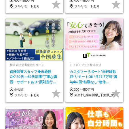
400～550万円
400～450万円
フルリモートあり
フルリモートあり
株式会社損害保険リサーチ
ＦＪＵＴプラス株式会社
保険調査スタッフ◆未経験
カスタマーサポート*未経験歓
OK*30代～60代活躍*丁寧な講
迎*リモートOK*月27.7万可*賞
習・サポートあり*原則直行直
与年2回*転勤なし*連休
帰／全国募集・業務委託
OK/ZE010232
非公開
300～450万円
フルリモートあり
東京都_神奈川県_千葉県_大阪府_愛知県…