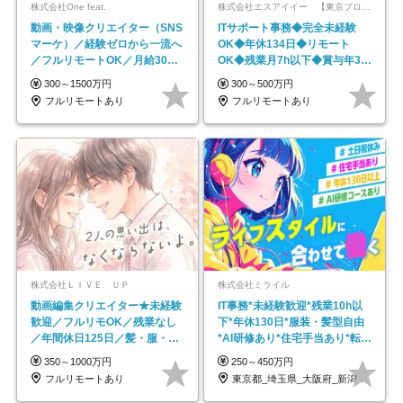
株式会社One feat.
株式会社エスアイイー 【東京プロマーケット上場】
動画・映像クリエイター（SNS
ITサポート事務◆完全未経験
マーケ）／経験ゼロから一流へ
OK◆年休134日◆リモート
／フルリモートOK／月給30万
OK◆残業月7h以下◆賞与年3回
円～／年休130日以上
◆5年目まで必ず昇給
300～1500万円
300～500万円
フルリモートあり
フルリモートあり
株式会社ＬＩＶＥ ＵＰ
株式会社ミライル
動画編集クリエイター★未経験
IT事務*未経験歓迎*残業10h以
歓迎／フルリモOK／残業なし
下*年休130日*服装・髪型自由
／年間休日125日／髪・服・ネ
*AI研修あり*住宅手当あり*転勤
イル自由／研修充実で安心
なし
350～1000万円
250～450万円
フルリモートあり
東京都_埼玉県_大阪府_新潟県_福岡県