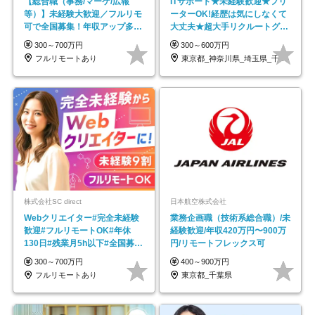
【総合職（事務/マーケ/広報
ITサポート★未経験歓迎★フリ
等）】未経験大歓迎／フルリモ
ーターOK!経歴は気にしなくて
可で全国募集！年収アップ多数
大丈夫★超大手リクルートグル
★年休最大130日★
ープの正社員/sg
300～700万円
300～600万円
フルリモートあり
東京都_神奈川県_埼玉県_千葉県_大阪府…
株式会社SC direct
日本航空株式会社
Webクリエイター#完全未経験
業務企画職（技術系総合職）/未
歓迎#フルリモートOK#年休
経験歓迎/年収420万円〜900万
130日#残業月5h以下#全国募集
円/リモートフレックス可
#最大1年の研修
300～700万円
400～900万円
フルリモートあり
東京都_千葉県