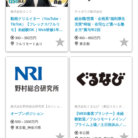
株式会社ＯＬＣ
サイボウズ株式会社
動画クリエイター（YouTube・
総合職/営業・企画系*福利厚生
TikTok）【フレックス/フルリ
充実*時短・在宅など選べる働
モ】未経験OK｜Web研修1年間
き方*賞与年2回
｜副業OK
300～350万円
450～850万円
フルリモートあり
東京都
株式会社野村総合研究所【ポジションマッチ登録】
株式会社ぐるなび （東証スタンダード上場）
オープンポジション
【WEB集客プランナー】未経
験歓迎／フルリモートメイン／
500～1500万円
プライム上場／土日祝休み／東
東京都_神奈川県
京・大阪・名古屋
非公開