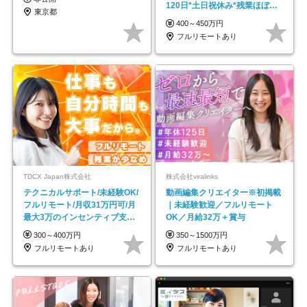
120日*土日祝休み*残業ほぼな
東京都
し*育児中社員8割以上
400～450万円
フルリモートあり
TDCX Japan株式会社
株式会社viralinks
テクニカルサポート/未経験OK/
動画編集クリエイター※初掲載
フルリモート/月収31万円可/月
｜未経験歓迎／フルリモート
最大3万のインセンティブ支給/
OK／月給32万＋賞与
平均年齢33歳
300～400万円
350～1500万円
フルリモートあり
フルリモートあり