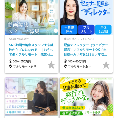
Apollon株式会社
株式会社さくらインベスト
SNS動画の編集スタッフ★未経
配信ディレクター（ウェビナー
験からプロになれる！｜おうち
運営）／フルリモートOK／土
で働くフルリモート｜残業ゼロ
日祝休み／年休123日／年収
で18時退勤◎
600万円可
300～550万円
400～600万円
フルリモートあり
フルリモートあり