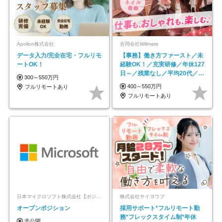
Apollon株式会社
合同会社Willmate
データ入力/完全在宅・フルリモ
【事務】働き方ファースト／未
ートOK！
経験OK！／充実研修／年休127
日～／残業なし／平均20代／リ
300～550万円
モートOK
400～550万円
フルリモートあり
フルリモートあり
日本マイクロソフト株式会社【ポジションマッチ登録】
株式会社サイヨウブ
オープンポジション
採用サポート*フルリモート勤
務*フレックスタイム制*年休
非公開