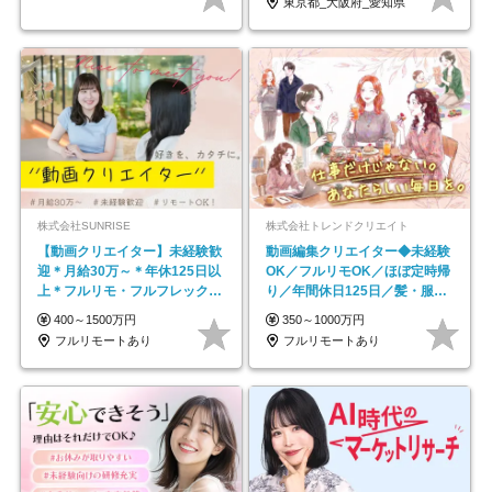
東京都_大阪府_愛知県
株式会社SUNRISE
株式会社トレンドクリエイト
【動画クリエイター】未経験歓
動画編集クリエイター◆未経験
迎＊月給30万～＊年休125日以
OK／フルリモOK／ほぼ定時帰
上＊フルリモ・フルフレックス
り／年間休日125日／髪・服・
◆10名の採用が決定◆
ネイル自由／副業OK
400～1500万円
350～1000万円
フルリモートあり
フルリモートあり