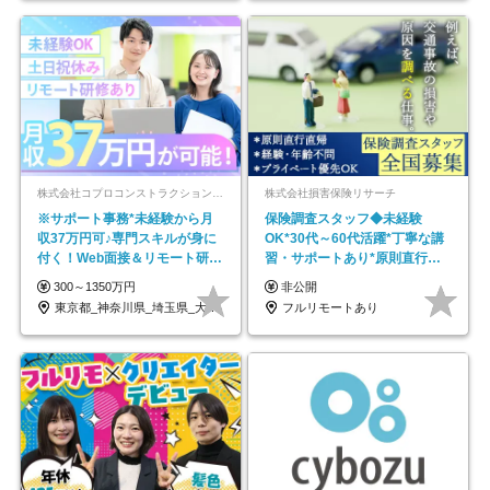
株式会社コプロコンストラクション【東証プライム上場コプロ・ホールディングス子会社】
株式会社損害保険リサーチ
※サポート事務*未経験から月
保険調査スタッフ◆未経験
収37万円可♪専門スキルが身に
OK*30代～60代活躍*丁寧な講
付く！Web面接＆リモート研修
習・サポートあり*原則直行直
も充実♪/a
帰／全国募集・業務委託
300～1350万円
非公開
東京都_神奈川県_埼玉県_大阪府_愛知県…
フルリモートあり