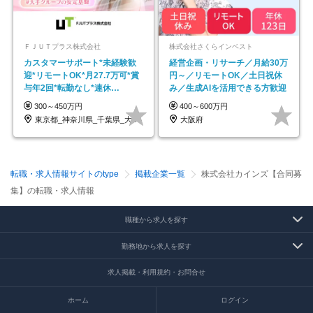
ＦＪＵＴプラス株式会社
株式会社さくらインベスト
カスタマーサポート*未経験歓
経営企画・リサーチ／月給30万
迎*リモートOK*月27.7万可*賞
円～／リモートOK／土日祝休
与年2回*転勤なし*連休
み／生成AIを活用できる方歓迎
OK/ZE010232
300～450万円
400～600万円
東京都_神奈川県_千葉県_大阪府_愛知県…
大阪府
転職・求人情報サイトのtype
掲載企業一覧
株式会社カインズ【合同募
集】の転職・求人情報
職種から求人を探す
勤務地から求人を探す
求人掲載・利用規約・お問合せ
ホーム
ログイン