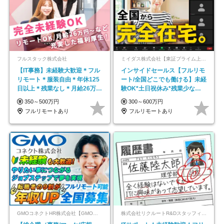
フルスタック株式会社
ミイダス株式会社【東証プライム上場パーソルグループ】
【IT事務】未経験大歓迎＊フル
インサイドセールス【フルリモ
リモート＊服装自由＊年休125
ート/全国どこでも働ける】未経
日以上＊残業なし＊月給26万円
験OK*土日祝休み*残業少なめ*
以上
在宅勤務手当あり
350～500万円
300～600万円
フルリモートあり
フルリモートあり
GMOコネクトHR株式会社【GMOインターネットグループ】
株式会社リクルートR&Dスタッフィング【リクルートグループ】