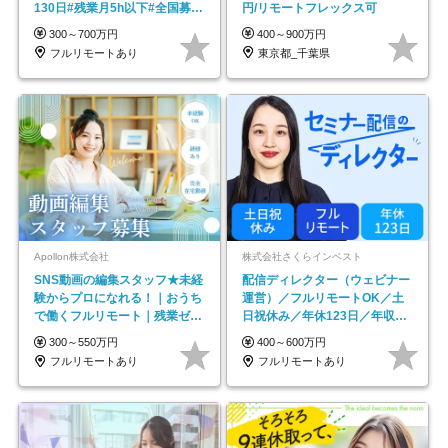
130日#残業月5h以下#全国募集
円/リモートフレックス可
#最大1年の研修
300～700万円
400～900万円
フルリモートあり
東京都_千葉県
Apollon株式会社
株式会社さくらインベスト
SNS動画の編集スタッフ★未経
配信ディレクター（ウェビナー
験からプロになれる！｜おうち
運営）／フルリモートOK／土
で働くフルリモート｜残業ゼロ
日祝休み／年休123日／年収
で18時退勤◎
600万円可
300～550万円
400～600万円
フルリモートあり
フルリモートあり