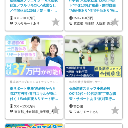
動画編集クリエイター★未経験
IT事務*未経験歓迎*残業10h以
歓迎／フルリモOK／残業なし
下*年休130日*服装・髪型自由
／年間休日125日／髪・服・ネ
*AI研修あり*住宅手当あり*転勤
イル自由／研修充実で安心
なし
350～1000万円
250～450万円
フルリモートあり
東京都_埼玉県_大阪府_新潟県_福岡県
株式会社コプロコンストラクション【東証プライム上場コプロ・ホールディングス子会社】
株式会社損害保険リサーチ
※サポート事務*未経験から月
保険調査スタッフ◆未経験
収37万円可♪専門スキルが身に
OK*30代～60代活躍*丁寧な講
付く！Web面接＆リモート研修
習・サポートあり*原則直行直
も充実♪/a
帰／全国募集・業務委託
300～1350万円
非公開
東京都_神奈川県_埼玉県_大阪府_愛知県…
フルリモートあり