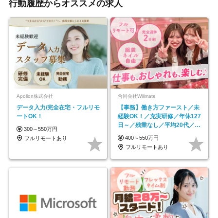
行動履歴からオススメの求人
Apollon株式会社
合同会社Willmate
データ入力/完全在宅・フルリモ
【事務】働き方ファースト／未
ートOK！
経験OK！／充実研修／年休127
日～／残業なし／平均20代／リ
300～550万円
モートOK
400～550万円
フルリモートあり
フルリモートあり