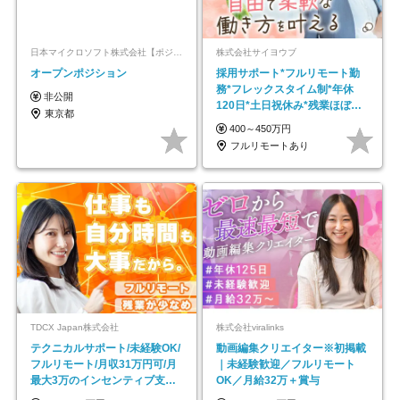
日本マイクロソフト株式会社【ポジションマッチ登録】
株式会社サイヨウブ
オープンポジション
採用サポート*フルリモート勤
務*フレックスタイム制*年休
非公開
120日*土日祝休み*残業ほぼな
東京都
し*育児中社員8割以上
400～450万円
フルリモートあり
TDCX Japan株式会社
株式会社viralinks
テクニカルサポート/未経験OK/
動画編集クリエイター※初掲載
フルリモート/月収31万円可/月
｜未経験歓迎／フルリモート
最大3万のインセンティブ支給/
OK／月給32万＋賞与
平均年齢33歳