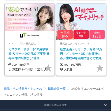
ＦＪＵＴプラス株式会社
株式会社さくらインベスト
カスタマーサポート*未経験歓
経営企画・リサーチ／月給30万
迎*リモートOK*月27.7万可*賞
円～／リモートOK／土日祝休
与年2回*転勤なし*連休
み／生成AIを活用できる方歓迎
OK/ZE010232
300～450万円
400～600万円
東京都_神奈川県_千葉県_大阪府_愛知県…
大阪府
転職・求人情報サイトのtype
掲載企業一覧
株式会社 エスケーエレク
トロニクスの転職・求人情報
職種から求人を探す