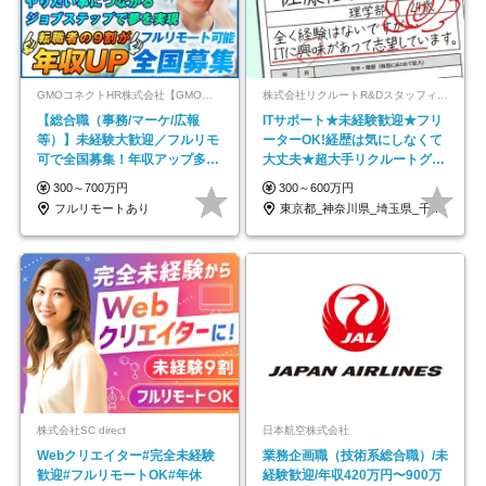
GMOコネクトHR株式会社【GMOインターネットグループ】
株式会社リクルートR&Dスタッフィング【リクルートグループ】
【総合職（事務/マーケ/広報
ITサポート★未経験歓迎★フリ
等）】未経験大歓迎／フルリモ
ーターOK!経歴は気にしなくて
可で全国募集！年収アップ多数
大丈夫★超大手リクルートグル
★年休最大130日★
ープの正社員/sg
300～700万円
300～600万円
フルリモートあり
東京都_神奈川県_埼玉県_千葉県_大阪府…
株式会社SC direct
日本航空株式会社
Webクリエイター#完全未経験
業務企画職（技術系総合職）/未
歓迎#フルリモートOK#年休
経験歓迎/年収420万円〜900万