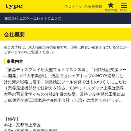
ログイン
会員登録
検討中(
0
)
MENU
株式会社 エスケーエレクトロニクス
会社概要
※この情報は、求人掲載当時の情報です。現在は内容が変更されている場合が
ございますのでご注意ください。
事業内容
「液晶ディスプレイ用大型フォトマスク製造」「回路検証支援ツー
ル開発」の2大事業が柱。液晶ではシェアトップのHOYA追撃にむ
けた海外戦略に着手。回路検証ツール開発ではものづくりにこだわ
り業界最速機開発で技術力を誇る。'03年ジャスダック上場は業界
大手の写真化学からの分社2年目の快挙。常時フル稼働の工場に加
え80億円で新工場建設や海外子会社（台湾）の増強も急ピッチ。
【備考】
本社：京都市上京区