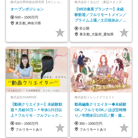
株式会社野村総合研究所【ポジションマッチ登録】
株式会社ぐるなび （東証スタンダード上場）
オープンポジション
【WEB集客プランナー】未経
験歓迎／フルリモートメイン／
500～1500万円
プライム上場／土日祝休み／東
東京都_神奈川県
京・大阪・名古屋
非公開
東京都_大阪府_愛知県
株式会社SUNRISE
株式会社トレンドクリエイト
【動画クリエイター】未経験歓
動画編集クリエイター◆未経験
迎＊月給30万～＊年休125日以
OK／フルリモOK／ほぼ定時帰
上＊フルリモ・フルフレックス
り／年間休日125日／髪・服・
◆10名の採用が決定◆
ネイル自由／副業OK
400～1500万円
350～1000万円
フルリモートあり
フルリモートあり