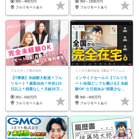
300～400万円
350～1500万円
フルリモートあり
フルリモートあり
フルスタック株式会社
ミイダス株式会社【東証プライム上場パーソルグループ】
【IT事務】未経験大歓迎＊フル
インサイドセールス【フルリモ
リモート＊服装自由＊年休125
ート/全国どこでも働ける】未経
日以上＊残業なし＊月給26万円
験OK*土日祝休み*残業少なめ*
以上
在宅勤務手当あり
350～500万円
300～600万円
フルリモートあり
フルリモートあり