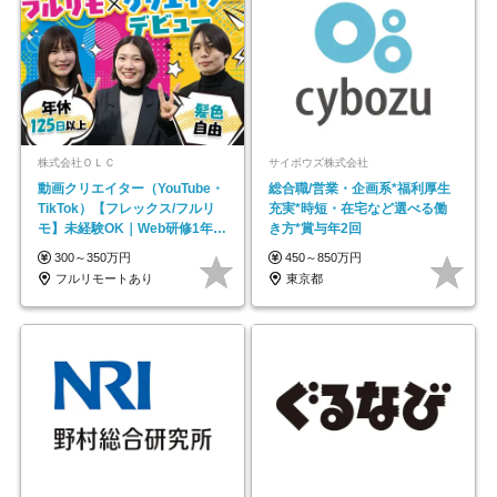
株式会社ＯＬＣ
サイボウズ株式会社
動画クリエイター（YouTube・
総合職/営業・企画系*福利厚生
TikTok）【フレックス/フルリ
充実*時短・在宅など選べる働
モ】未経験OK｜Web研修1年間
き方*賞与年2回
｜副業OK
300～350万円
450～850万円
フルリモートあり
東京都