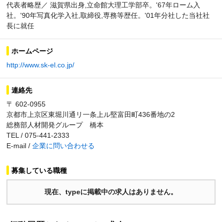
代表者略歴／ 滋賀県出身,立命館大理工学部卒。'67年ローム入
社。'90年写真化学入社,取締役,専務等歴任。'01年分社した当社社
長に就任
ホームページ
http://www.sk-el.co.jp/
連絡先
〒 602-0955
京都市上京区東堀川通リ一条上ル堅富田町436番地の2
総務部人材開発グループ 橋本
TEL / 075-441-2333
E-mail /
企業に問い合わせる
募集している職種
現在、typeに掲載中の求人はありません。