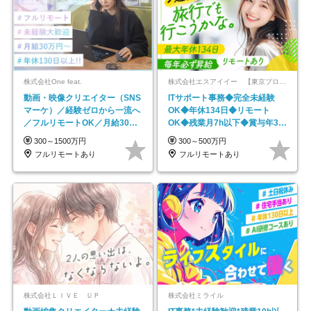
株式会社One feat.
株式会社エスアイイー 【東京プロマーケット上場】
動画・映像クリエイター（SNS
ITサポート事務◆完全未経験
マーケ）／経験ゼロから一流へ
OK◆年休134日◆リモート
／フルリモートOK／月給30万
OK◆残業月7h以下◆賞与年3回
円～／年休130日以上
◆5年目まで必ず昇給
300～1500万円
300～500万円
フルリモートあり
フルリモートあり
株式会社ＬＩＶＥ ＵＰ
株式会社ミライル