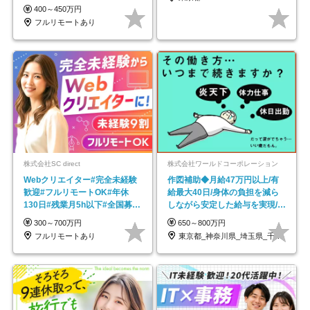
し*育児中社員8割以上
400～450万円
フルリモートあり
株式会社SC direct
株式会社ワールドコーポレーション
Webクリエイター#完全未経験
作図補助◆月給47万円以上/有
歓迎#フルリモートOK#年休
給最大40日/身体の負担を減ら
130日#残業月5h以下#全国募集
しながら安定した給与を実現/転
#最大1年の研修
勤なし/p10
300～700万円
650～800万円
フルリモートあり
東京都_神奈川県_埼玉県_千葉県_大阪府…