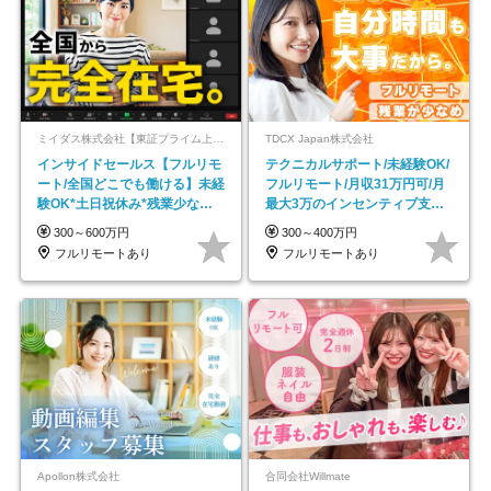
ミイダス株式会社【東証プライム上場パーソルグループ】
TDCX Japan株式会社
インサイドセールス【フルリモ
テクニカルサポート/未経験OK/
ート/全国どこでも働ける】未経
フルリモート/月収31万円可/月
験OK*土日祝休み*残業少なめ*
最大3万のインセンティブ支給/
在宅勤務手当あり
平均年齢33歳
300～600万円
300～400万円
フルリモートあり
フルリモートあり
Apollon株式会社
合同会社Willmate