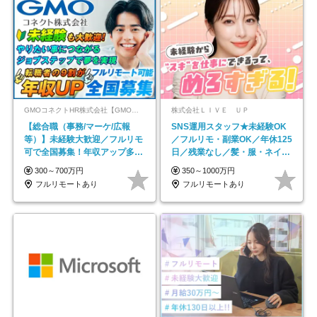
GMOコネクトHR株式会社【GMOインターネットグループ】
株式会社ＬＩＶＥ ＵＰ
【総合職（事務/マーケ/広報
SNS運用スタッフ★未経験OK
等）】未経験大歓迎／フルリモ
／フルリモ・副業OK／年休125
可で全国募集！年収アップ多数
日／残業なし／髪・服・ネイ
★年休最大130日★
ル・ピアス自由
300～700万円
350～1000万円
フルリモートあり
フルリモートあり