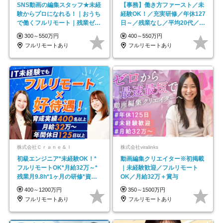
SNS動画の編集スタッフ★未経
【事務】働き方ファースト／未
験からプロになれる！｜おうち
経験OK！／充実研修／年休127
で働くフルリモート｜残業ゼロ
日～／残業なし／平均20代／リ
で18時退勤◎
モートOK
300～550万円
400～550万円
フルリモートあり
フルリモートあり
株式会社Ｃｒａｎｅ＆Ｉ
株式会社viralinks
初級エンジニア*未経験OK！*
動画編集クリエイター※初掲載
フルリモートOK*月給32万～*
｜未経験歓迎／フルリモート
残業月9.8h*1ヶ月の研修*資格
OK／月給32万＋賞与
取得率100％
400～1200万円
350～1500万円
フルリモートあり
フルリモートあり