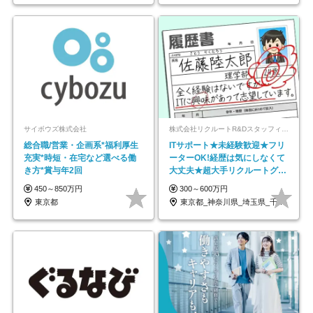
サイボウズ株式会社
株式会社リクルートR&Dスタッフィング【リクルートグループ】
総合職/営業・企画系*福利厚生
ITサポート★未経験歓迎★フリ
充実*時短・在宅など選べる働
ーターOK!経歴は気にしなくて
き方*賞与年2回
大丈夫★超大手リクルートグル
ープの正社員/sg
450～850万円
300～600万円
東京都
東京都_神奈川県_埼玉県_千葉県_大阪府…