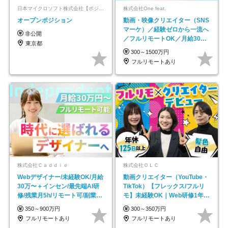
日本マイクロソフト株式会社【ポジションマッチ登録】
株式会社One feat.
オープンポジション
動画・映像クリエイター（SNS
マーケ）／経験ゼロから一流へ
非公開
／フルリモートOK／月給30万
東京都
円～／年休130日以上
300～1500万円
フルリモートあり
株式会社Ｃａｄｄｉｅ
株式会社ＯＬＣ
Webデザイナー/未経験OK/月給
動画クリエイター（YouTube・
30万〜＋インセン/最先端AI研
TikTok）【フレックス/フルリ
修/残業月5h/リモート可/副業
モ】未経験OK｜Web研修1年間
OK
｜副業OK
350～900万円
300～350万円
フルリモートあり
フルリモートあり