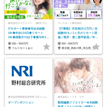
株式会社エスアイイー 【東京プロマーケット上場】
ランスタッド株式会社
ITサポート事務◆完全未経験
【IT事務】月収例29.5万円／未
OK◆年休134日◆リモート
経験98％／1ヶ月のリモート研
OK◆残業月7h以下◆賞与年3回
修／既卒・第二新卒歓迎／年間
◆5年目まで必ず昇給
休日123日/OW
300～500万円
350～600万円
フルリモートあり
東京都_神奈川県_埼玉県_千葉県_大阪府…
株式会社野村総合研究所【ポジションマッチ登録】
株式会社ＬＩＶＥ ＵＰ
オープンポジション
動画編集クリエイター★未経験
歓迎／フルリモOK／残業なし