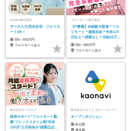
Apollon株式会社
フルスタック株式会社
データ入力/完全在宅・フルリモ
【IT事務】未経験大歓迎＊フル
ートOK！
リモート＊服装自由＊年休125
日以上＊残業なし＊月給26万円
300～550万円
以上
350～500万円
フルリモートあり
フルリモートあり
株式会社サイヨウブ
株式会社カオナビ【ポジションマッチ登録】
採用サポート*フルリモート勤
オープンポジション
務*フレックスタイム制*年休
非公開
120日*土日祝休み*残業ほぼな
東京都