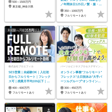
500～1500万円
／年間休日125日／髪・服・ネ
東京都_神奈川県
イル自由／研修充実で安心
350～1000万円
フルリモートあり
株式会社プロエフィカ
パーソルビジネスプロセスデザイン株式会社 事業開発本部
SES営業｜未経験OK｜入社初
オンライン事務*フルリモート*
日からフルリモート｜フレック
フレックス*土日祝休み*大手パ
ス可｜残業月平均10h以下｜事
ーソルグループ*オンライン面
業立ち上げメンバー
接*30～40代活躍中
400～600万円
300～450万円
フルリモートあり
フルリモートあり