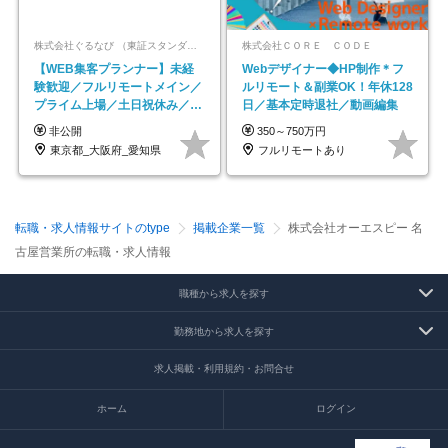
株式会社ぐるなび （東証スタンダード上場）
株式会社ＣＯＲＥ ＣＯＤＥ
【WEB集客プランナー】未経
Webデザイナー◆HP制作＊フ
験歓迎／フルリモートメイン／
ルリモート＆副業OK！年休128
プライム上場／土日祝休み／東
日／基本定時退社／動画編集
京・大阪・名古屋
非公開
350～750万円
東京都_大阪府_愛知県
フルリモートあり
転職・求人情報サイトのtype
掲載企業一覧
株式会社オーエスピー 名
古屋営業所の転職・求人情報
職種から求人を探す
勤務地から求人を探す
求人掲載・利用規約・お問合せ
ホーム
ログイン