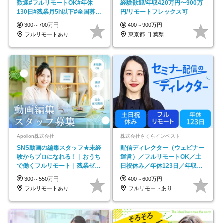
歓迎#フルリモートOK#年休
経験歓迎/年収420万円〜900万
130日#残業月5h以下#全国募集
円/リモートフレックス可
#最大1年の研修
300～700万円
400～900万円
フルリモートあり
東京都_千葉県
Apollon株式会社
株式会社さくらインベスト
SNS動画の編集スタッフ★未経
配信ディレクター（ウェビナー
験からプロになれる！｜おうち
運営）／フルリモートOK／土
で働くフルリモート｜残業ゼロ
日祝休み／年休123日／年収
で18時退勤◎
600万円可
300～550万円
400～600万円
フルリモートあり
フルリモートあり