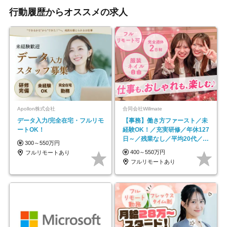
行動履歴からオススメの求人
Apollon株式会社
合同会社Willmate
データ入力/完全在宅・フルリモ
【事務】働き方ファースト／未
ートOK！
経験OK！／充実研修／年休127
日～／残業なし／平均20代／リ
300～550万円
モートOK
400～550万円
フルリモートあり
フルリモートあり