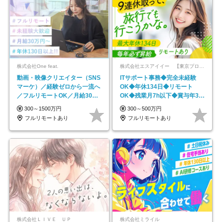
株式会社One feat.
株式会社エスアイイー 【東京プロマーケット上場】
動画・映像クリエイター（SNS
ITサポート事務◆完全未経験
マーケ）／経験ゼロから一流へ
OK◆年休134日◆リモート
／フルリモートOK／月給30万
OK◆残業月7h以下◆賞与年3回
円～／年休130日以上
◆5年目まで必ず昇給
300～1500万円
300～500万円
フルリモートあり
フルリモートあり
株式会社ＬＩＶＥ ＵＰ
株式会社ミライル