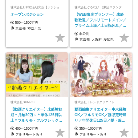
株式会社野村総合研究所【ポジションマッチ登録】
株式会社ぐるなび （東証スタンダード上場）
オープンポジション
【WEB集客プランナー】未経
験歓迎／フルリモートメイン／
500～1500万円
プライム上場／土日祝休み／東
東京都_神奈川県
京・大阪・名古屋
非公開
東京都_大阪府_愛知県
株式会社SUNRISE
株式会社トレンドクリエイト
【動画クリエイター】未経験歓
動画編集クリエイター◆未経験
迎＊月給30万～＊年休125日以
OK／フルリモOK／ほぼ定時帰
上＊フルリモ・フルフレックス
り／年間休日125日／髪・服・
◆10名の採用が決定◆
ネイル自由／副業OK
400～1500万円
350～1000万円
フルリモートあり
フルリモートあり