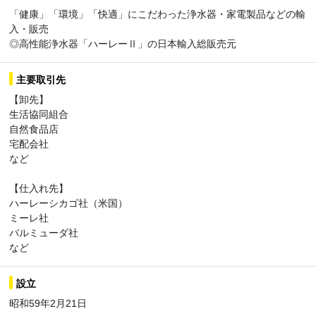
「健康」「環境」「快適」にこだわった浄水器・家電製品などの輸
入・販売
◎高性能浄水器「ハーレーⅡ」の日本輸入総販売元
主要取引先
【卸先】
生活協同組合
自然食品店
宅配会社
など
【仕入れ先】
ハーレーシカゴ社（米国）
ミーレ社
バルミューダ社
など
設立
昭和59年2月21日