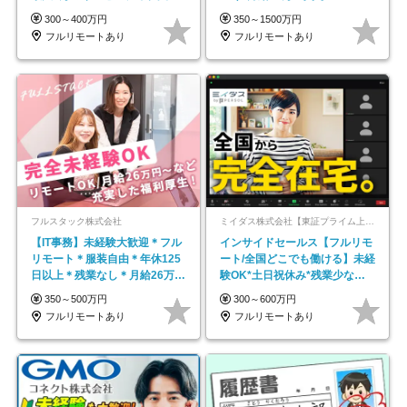
平均年齢33歳
300～400万円
350～1500万円
フルリモートあり
フルリモートあり
フルスタック株式会社
ミイダス株式会社【東証プライム上場パーソルグループ】
【IT事務】未経験大歓迎＊フル
インサイドセールス【フルリモ
リモート＊服装自由＊年休125
ート/全国どこでも働ける】未経
日以上＊残業なし＊月給26万円
験OK*土日祝休み*残業少なめ*
以上
在宅勤務手当あり
350～500万円
300～600万円
フルリモートあり
フルリモートあり