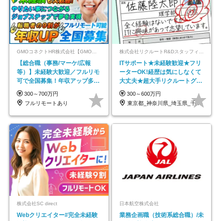
GMOコネクトHR株式会社【GMOインターネットグループ】
株式会社リクルートR&Dスタッフィング【リクルートグループ】
【総合職（事務/マーケ/広報
ITサポート★未経験歓迎★フリ
等）】未経験大歓迎／フルリモ
ーターOK!経歴は気にしなくて
可で全国募集！年収アップ多数
大丈夫★超大手リクルートグル
★年休最大130日★
ープの正社員/sg
300～700万円
300～600万円
フルリモートあり
東京都_神奈川県_埼玉県_千葉県_大阪府…
株式会社SC direct
日本航空株式会社
Webクリエイター#完全未経験
業務企画職（技術系総合職）/未