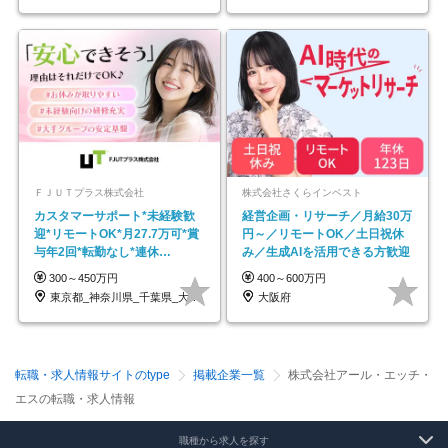
ＦＪＵＴプラス株式会社
株式会社さくらインベスト
カスタマーサポート*未経験歓
経営企画・リサーチ／月給30万
迎*リモートOK*月27.7万可*賞
円～／リモートOK／土日祝休
与年2回*転勤なし*連休
み／生成AIを活用できる方歓迎
OK/ZE010232
300～450万円
400～600万円
東京都_神奈川県_千葉県_大阪府_愛知県…
大阪府
転職・求人情報サイトのtype
掲載企業一覧
株式会社アール・エッチ・
エスの転職・求人情報
職種から求人を探す