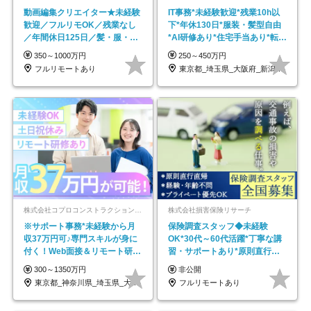
動画編集クリエイター★未経験
IT事務*未経験歓迎*残業10h以
歓迎／フルリモOK／残業なし
下*年休130日*服装・髪型自由
／年間休日125日／髪・服・ネ
*AI研修あり*住宅手当あり*転勤
イル自由／研修充実で安心
なし
350～1000万円
250～450万円
フルリモートあり
東京都_埼玉県_大阪府_新潟県_福岡県
株式会社コプロコンストラクション【東証プライム上場コプロ・ホールディングス子会社】
株式会社損害保険リサーチ
※サポート事務*未経験から月
保険調査スタッフ◆未経験
収37万円可♪専門スキルが身に
OK*30代～60代活躍*丁寧な講
付く！Web面接＆リモート研修
習・サポートあり*原則直行直
も充実♪/a
帰／全国募集・業務委託
300～1350万円
非公開
東京都_神奈川県_埼玉県_大阪府_愛知県…
フルリモートあり