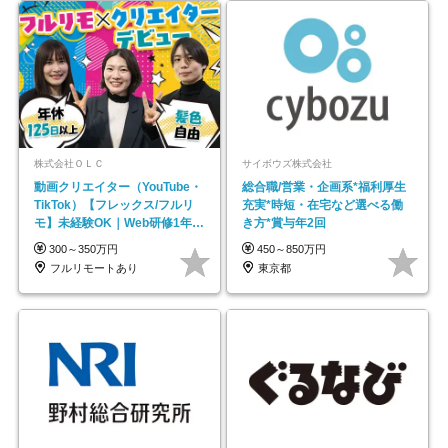
株式会社ＯＬＣ
サイボウズ株式会社
動画クリエイター（YouTube・
総合職/営業・企画系*福利厚生
TikTok）【フレックス/フルリ
充実*時短・在宅など選べる働
モ】未経験OK｜Web研修1年間
き方*賞与年2回
｜副業OK
300～350万円
450～850万円
フルリモートあり
東京都