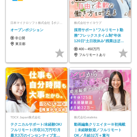
日本マイクロソフト株式会社【ポジションマッチ登録】
株式会社サイヨウブ
オープンポジション
採用サポート*フルリモート勤
務*フレックスタイム制*年休
非公開
120日*土日祝休み*残業ほぼな
東京都
し*育児中社員8割以上
400～450万円
フルリモートあり
TDCX Japan株式会社
株式会社viralinks
テクニカルサポート/未経験OK/
動画編集クリエイター※初掲載
フルリモート/月収31万円可/月
｜未経験歓迎／フルリモート
最大3万のインセンティブ支給/
OK／月給32万＋賞与