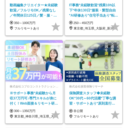
動画編集クリエイター★未経験
IT事務*未経験歓迎*残業10h以
歓迎／フルリモOK／残業なし
下*年休130日*服装・髪型自由
／年間休日125日／髪・服・ネ
*AI研修あり*住宅手当あり*転勤
イル自由／研修充実で安心
なし
350～1000万円
250～450万円
フルリモートあり
東京都_埼玉県_大阪府_新潟県_福岡県
株式会社コプロコンストラクション【東証プライム上場コプロ・ホールディングス子会社】
株式会社損害保険リサーチ
※サポート事務*未経験から月
保険調査スタッフ◆未経験
収37万円可♪専門スキルが身に
OK*30代～60代活躍*丁寧な講
付く！Web面接＆リモート研修
習・サポートあり*原則直行直
も充実♪/a
帰／全国募集・業務委託
300～1350万円
非公開
東京都_神奈川県_埼玉県_大阪府_愛知県…
フルリモートあり