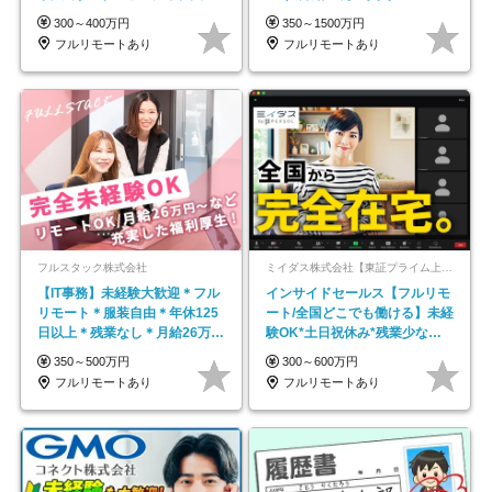
平均年齢33歳
300～400万円
350～1500万円
フルリモートあり
フルリモートあり
フルスタック株式会社
ミイダス株式会社【東証プライム上場パーソルグループ】
【IT事務】未経験大歓迎＊フル
インサイドセールス【フルリモ
リモート＊服装自由＊年休125
ート/全国どこでも働ける】未経
日以上＊残業なし＊月給26万円
験OK*土日祝休み*残業少なめ*
以上
在宅勤務手当あり
350～500万円
300～600万円
フルリモートあり
フルリモートあり