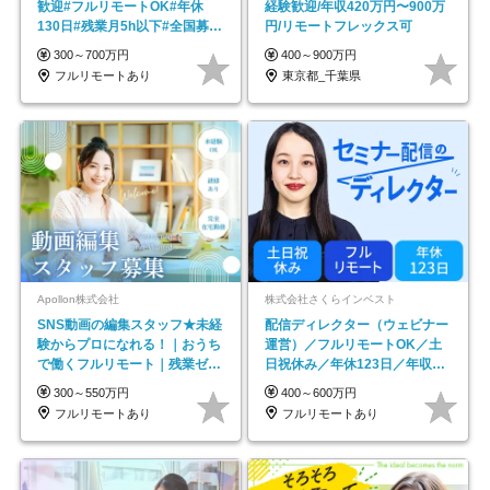
歓迎#フルリモートOK#年休
経験歓迎/年収420万円〜900万
130日#残業月5h以下#全国募集
円/リモートフレックス可
#最大1年の研修
300～700万円
400～900万円
フルリモートあり
東京都_千葉県
Apollon株式会社
株式会社さくらインベスト
SNS動画の編集スタッフ★未経
配信ディレクター（ウェビナー
験からプロになれる！｜おうち
運営）／フルリモートOK／土
で働くフルリモート｜残業ゼロ
日祝休み／年休123日／年収
で18時退勤◎
600万円可
300～550万円
400～600万円
フルリモートあり
フルリモートあり