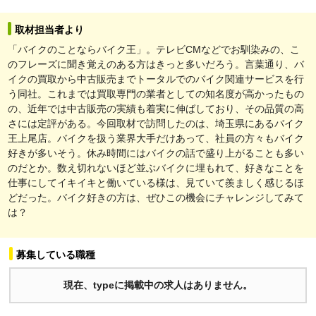
取材担当者より
「バイクのことならバイク王」。テレビCMなどでお馴染みの、こ
のフレーズに聞き覚えのある方はきっと多いだろう。言葉通り、バ
イクの買取から中古販売までトータルでのバイク関連サービスを行
う同社。これまでは買取専門の業者としての知名度が高かったもの
の、近年では中古販売の実績も着実に伸ばしており、その品質の高
さには定評がある。今回取材で訪問したのは、埼玉県にあるバイク
王上尾店。バイクを扱う業界大手だけあって、社員の方々もバイク
好きが多いそう。休み時間にはバイクの話で盛り上がることも多い
のだとか。数え切れないほど並ぶバイクに埋もれて、好きなことを
仕事にしてイキイキと働いている様は、見ていて羨ましく感じるほ
どだった。バイク好きの方は、ぜひこの機会にチャレンジしてみて
は？
募集している職種
現在、typeに掲載中の求人はありません。