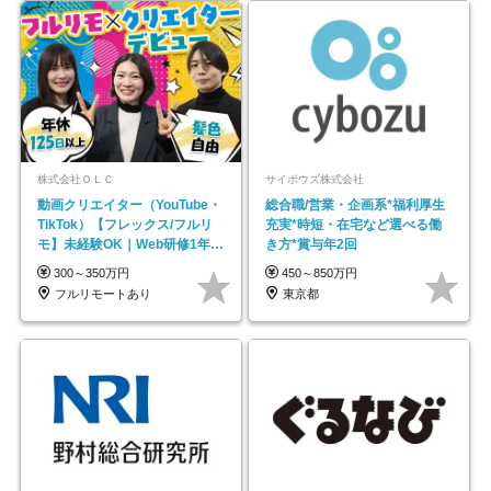
株式会社ＯＬＣ
サイボウズ株式会社
動画クリエイター（YouTube・
総合職/営業・企画系*福利厚生
TikTok）【フレックス/フルリ
充実*時短・在宅など選べる働
モ】未経験OK｜Web研修1年間
き方*賞与年2回
｜副業OK
300～350万円
450～850万円
フルリモートあり
東京都