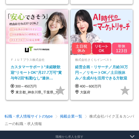
ＦＪＵＴプラス株式会社
株式会社さくらインベスト
カスタマーサポート*未経験歓
経営企画・リサーチ／月給30万
迎*リモートOK*月27.7万可*賞
円～／リモートOK／土日祝休
与年2回*転勤なし*連休
み／生成AIを活用できる方歓迎
OK/ZE010232
300～450万円
400～600万円
東京都_神奈川県_千葉県_大阪府_愛知県…
大阪府
転職・求人情報サイトのtype
掲載企業一覧
株式会社バイク王＆カンパ
ニーの転職・求人情報
職種から求人を探す