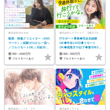
株式会社One feat.
株式会社エスアイイー 【東京プロマーケット上場】
動画・映像クリエイター（SNS
ITサポート事務◆完全未経験
マーケ）／経験ゼロから一流へ
OK◆年休134日◆リモート
／フルリモートOK／月給30万
OK◆残業月7h以下◆賞与年3回
円～／年休130日以上
◆5年目まで必ず昇給
300～1500万円
300～500万円
フルリモートあり
フルリモートあり
株式会社ＬＩＶＥ ＵＰ
株式会社ミライル