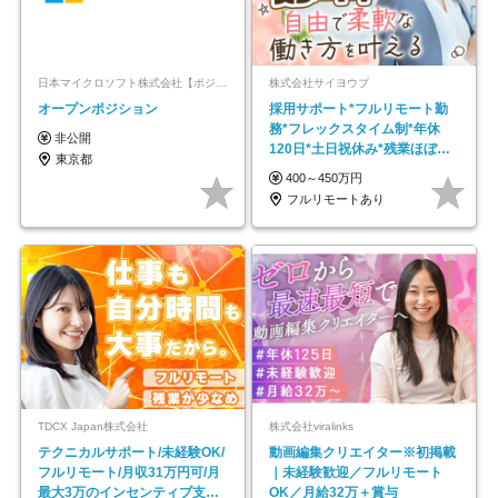
日本マイクロソフト株式会社【ポジションマッチ登録】
株式会社サイヨウブ
オープンポジション
採用サポート*フルリモート勤
務*フレックスタイム制*年休
非公開
120日*土日祝休み*残業ほぼな
東京都
し*育児中社員8割以上
400～450万円
フルリモートあり
TDCX Japan株式会社
株式会社viralinks
テクニカルサポート/未経験OK/
動画編集クリエイター※初掲載
フルリモート/月収31万円可/月
｜未経験歓迎／フルリモート
最大3万のインセンティブ支給/
OK／月給32万＋賞与