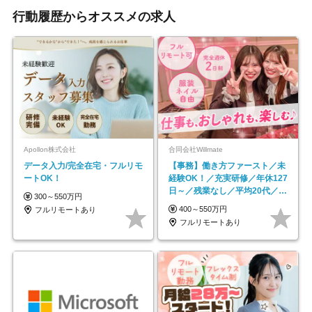
行動履歴からオススメの求人
Apollon株式会社
合同会社Willmate
データ入力/完全在宅・フルリモ
【事務】働き方ファースト／未
ートOK！
経験OK！／充実研修／年休127
日～／残業なし／平均20代／リ
300～550万円
モートOK
400～550万円
フルリモートあり
フルリモートあり