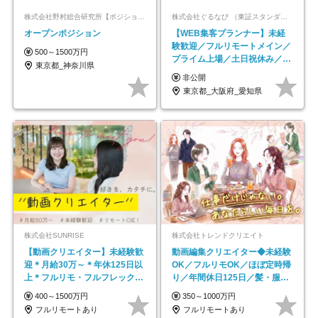
株式会社野村総合研究所【ポジションマッチ登録】
株式会社ぐるなび （東証スタンダード上場）
オープンポジション
【WEB集客プランナー】未経
験歓迎／フルリモートメイン／
500～1500万円
プライム上場／土日祝休み／東
東京都_神奈川県
京・大阪・名古屋
非公開
東京都_大阪府_愛知県
株式会社SUNRISE
株式会社トレンドクリエイト
【動画クリエイター】未経験歓
動画編集クリエイター◆未経験
迎＊月給30万～＊年休125日以
OK／フルリモOK／ほぼ定時帰
上＊フルリモ・フルフレックス
り／年間休日125日／髪・服・
◆10名の採用が決定◆
ネイル自由／副業OK
400～1500万円
350～1000万円
フルリモートあり
フルリモートあり