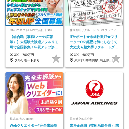
GMOコネクトHR株式会社【GMOインターネットグループ】
株式会社リクルートR&Dスタッフィング【リクルートグループ】
【総合職（事務/マーケ/広報
ITサポート★未経験歓迎★フリ
等）】未経験大歓迎／フルリモ
ーターOK!経歴は気にしなくて
可で全国募集！年収アップ多数
大丈夫★超大手リクルートグル
★年休最大130日★
ープの正社員/sg
300～700万円
300～600万円
フルリモートあり
東京都_神奈川県_埼玉県_千葉県_大阪府…
株式会社SC direct
日本航空株式会社
Webクリエイター#完全未経験
業務企画職（技術系総合職）/未