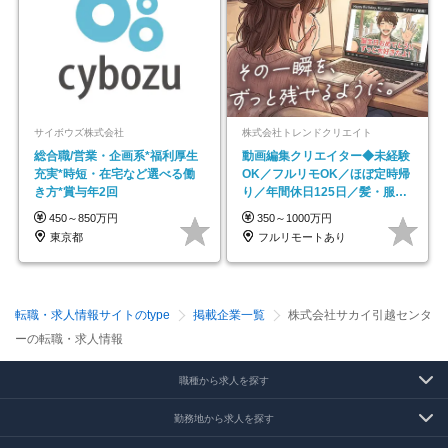
サイボウズ株式会社
株式会社トレンドクリエイト
総合職/営業・企画系*福利厚生
動画編集クリエイター◆未経験
充実*時短・在宅など選べる働
OK／フルリモOK／ほぼ定時帰
き方*賞与年2回
り／年間休日125日／髪・服・
ネイル自由／副業OK
450～850万円
350～1000万円
東京都
フルリモートあり
転職・求人情報サイトのtype
掲載企業一覧
株式会社サカイ引越センタ
ーの転職・求人情報
職種から求人を探す
勤務地から求人を探す