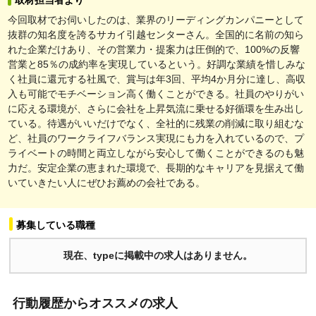
今回取材でお伺いしたのは、業界のリーディングカンパニーとして
抜群の知名度を誇るサカイ引越センターさん。全国的に名前の知ら
れた企業だけあり、その営業力・提案力は圧倒的で、100%の反響
営業と85％の成約率を実現しているという。好調な業績を惜しみな
く社員に還元する社風で、賞与は年3回、平均4か月分に達し、高収
入も可能でモチベーション高く働くことができる。社員のやりがい
に応える環境が、さらに会社を上昇気流に乗せる好循環を生み出し
ている。待遇がいいだけでなく、全社的に残業の削減に取り組むな
ど、社員のワークライフバランス実現にも力を入れているので、プ
ライベートの時間と両立しながら安心して働くことができるのも魅
力だ。安定企業の恵まれた環境で、長期的なキャリアを見据えて働
いていきたい人にぜひお薦めの会社である。
募集している職種
現在、typeに掲載中の求人はありません。
行動履歴からオススメの求人