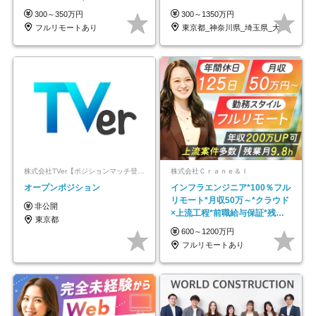
｜副業OK
代～30代活躍/b
300～350万円
300～1350万円
フルリモートあり
東京都_神奈川県_埼玉県_大阪府_愛知県…
株式会社TVer【ポジションマッチ登録】
株式会社Ｃｒａｎｅ＆Ｉ
オープンポジション
インフラエンジニア*100％フル
リモート*月収50万～*クラウド
非公開
×上流工程*前職給与保証*残業
東京都
月9.8h
600～1200万円
フルリモートあり