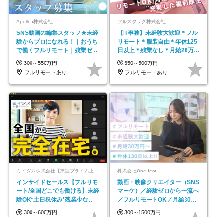
Apollon株式会社
フルスタック株式会社
SNS動画の編集スタッフ★未経
【IT事務】未経験大歓迎＊フル
験からプロになれる！｜おうち
リモート＊服装自由＊年休125
で働くフルリモート｜残業ゼロ
日以上＊残業なし＊月給26万円
で18時退勤◎
以上
300～550万円
350～500万円
フルリモートあり
フルリモートあり
ミイダス株式会社【東証プライム上場パーソルグループ】
株式会社One feat.
インサイドセールス【フルリモ
動画・映像クリエイター（SNS
ート/全国どこでも働ける】未経
マーケ）／経験ゼロから一流へ
験OK*土日祝休み*残業少なめ*
／フルリモートOK／月給30万
在宅勤務手当あり
円～／年休130日以上
300～600万円
300～1500万円