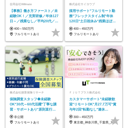
合同会社Willmate
株式会社サイヨウブ
【事務】働き方ファースト／未
採用サポート*フルリモート勤
経験OK！／充実研修／年休127
務*フレックスタイム制*年休
日～／残業なし／平均20代／リ
120日*土日祝休み*残業ほぼな
モートOK
し*育児中社員8割以上
400～550万円
400～450万円
フルリモートあり
フルリモートあり
株式会社損害保険リサーチ
ＦＪＵＴプラス株式会社
保険調査スタッフ◆未経験
カスタマーサポート*未経験歓
OK*30代～60代活躍*丁寧な講
迎*リモートOK*月27.7万可*賞
習・サポートあり*原則直行直
与年2回*転勤なし*連休
帰／全国募集・業務委託
OK/ZE010232
非公開
300～450万円
フルリモートあり
東京都_神奈川県_千葉県_大阪府_愛知県…