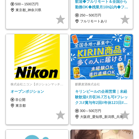
歓迎◆フルリモート＆全国から
500～1500万円
勤務OK◆残業月10h以内◆フレ
東京都_神奈川県
ックス制
250～500万円
フルリモートあり
株式会社ニコン【ポジションマッチ登録】
麒麟麦酒株式会社
オープンポジション
キリンビールの企画営業｜未経
験歓迎#月収36.7万も可#フレッ
非公開
クス#賞与年2回#年休123日#完
東京都
全週休2日制
300～500万円
大阪府_愛知県_新潟県_兵庫県_福岡県