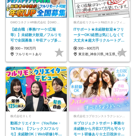
GMOコネクトHR株式会社【GMOインターネットグループ】
株式会社リクルートR&Dスタッフィング【リクルートグループ】
【総合職（事務/マーケ/広報
ITサポート★未経験歓迎★フリ
等）】未経験大歓迎／フルリモ
ーターOK!経歴は気にしなくて
可で全国募集！年収アップ多数
大丈夫★超大手リクルートグル
★年休最大130日★
ープの正社員/sg
300～700万円
300～600万円
フルリモートあり
東京都_神奈川県_埼玉県_千葉県_大阪府…
株式会社ＯＬＣ
株式会社コプロコンストラクション【東証プライム上場コプロ・ホールディングス子会社】
動画クリエイター（YouTube・
※プロジェクトサポート事務☆
TikTok）【フレックス/フルリ
未経験から月収37万円も可☆リ
モ】未経験OK｜Web研修1年間
モート研修あり☆土日祝休☆20