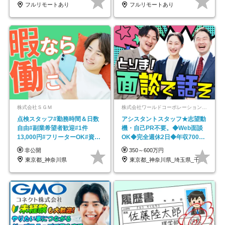
フルリモートあり
フルリモートあり
株式会社ＳＧＭ
株式会社ワールドコーポレーション 採用事業部【上場グループ】
点検スタッフ#勤務時間＆日数
アシスタントスタッフ★志望動
自由#副業希望者歓迎#1件
機・自己PR不要。◆Web面談
13,000円#フリーターOK#資格
OK◆完全週休2日◆年収700万
スキル不要
円可/p13
非公開
350～600万円
東京都_神奈川県
東京都_神奈川県_埼玉県_千葉県_大阪府…