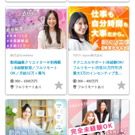
株式会社viralinks
TDCX Japan株式会社
動画編集クリエイター※初掲載
テクニカルサポート/未経験OK/
｜未経験歓迎／フルリモート
フルリモート/月収31万円可/月
OK／月給32万＋賞与
最大3万のインセンティブ支給/
平均年齢33歳
350～1500万円
300～400万円
フルリモートあり
フルリモートあり