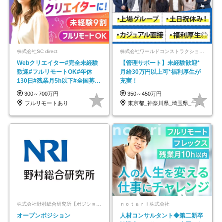
株式会社SC direct
株式会社ワールドコンストラクション 【東証一部】 (ワールドホールディングス・グループ)
Webクリエイター#完全未経験
【管理サポート】未経験歓迎*
歓迎#フルリモートOK#年休
月給30万円以上可*福利厚生が
130日#残業月5h以下#全国募集
充実！
#最大1年の研修
300～700万円
350～450万円
フルリモートあり
東京都_神奈川県_埼玉県_千葉県_大阪府…
株式会社野村総合研究所【ポジションマッチ登録】
ｎｏｔａｒｉ株式会社
オープンポジション
人材コンサルタント◆第二新卒