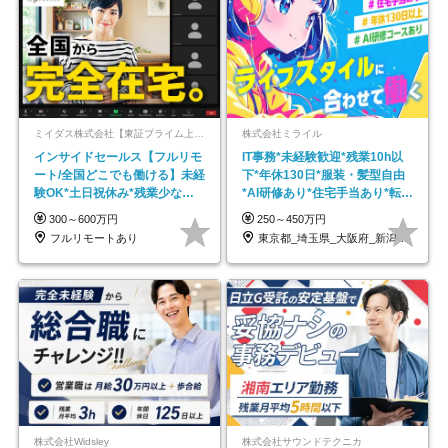
ミイダス株式会社【東証プライム上場パーソルグループ】
株式会社ミライル
インサイドセールス【フルリモ
IT事務*未経験歓迎*残業10h以
ート/全国どこでも働ける】未経
下*年休130日*服装・髪型自由
験OK*土日祝休み*残業少なめ*
*AI研修あり*住宅手当あり*転勤
在宅勤務手当あり
なし
300～600万円
250～450万円
フルリモートあり
東京都_埼玉県_大阪府_新潟県_福岡県
株式会社Widsley
株式会社サウンドテクニカ