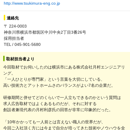
http://www.tsukimura-eng.co.jp
連絡先
〒 224-0003
神奈川県横浜市都筑区中川中央2丁目3番26号
採用担当者
TEL / 045-901-5680
取材担当者より
今回取材でお伺いしたのは横浜市にある株式会社月村エンジニアリ
ング。
「一人ひとりが専門家」という言葉を大切にしている、
高い技術力とアットホームさのバランスがよい7名の企業だ。
研修期間と併せてどのくらいで一人立ちできるのかという質問は
求人広告取材ではよくあるものだが、それに対する
創設者兼現代表の月村利彦氏の回答が非常に印象的だった。
「10年かかっても一人前とは言えない職人の世界だが、
今回ご入社頂く方には今まで自分が培ってきた技術やノウハウを全