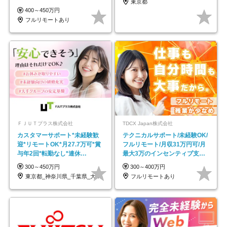
東京都
し*育児中社員8割以上
400～450万円
フルリモートあり
ＦＪＵＴプラス株式会社
TDCX Japan株式会社
カスタマーサポート*未経験歓
テクニカルサポート/未経験OK/
迎*リモートOK*月27.7万可*賞
フルリモート/月収31万円可/月
与年2回*転勤なし*連休
最大3万のインセンティブ支給/
OK/ZE010232
平均年齢33歳
300～450万円
300～400万円
東京都_神奈川県_千葉県_大阪府_愛知県…
フルリモートあり