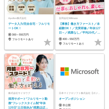
Apollon株式会社
合同会社Willmate
データ入力/完全在宅・フルリモ
【事務】働き方ファースト／未
ートOK！
経験OK！／充実研修／年休127
日～／残業なし／平均20代／リ
300～550万円
モートOK
400～550万円
フルリモートあり
フルリモートあり
株式会社サイヨウブ
日本マイクロソフト株式会社【ポジションマッチ登録】
採用サポート*フルリモート勤
オープンポジション
務*フレックスタイム制*年休
非公開
120日*土日祝休み*残業ほぼな