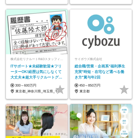
株式会社リクルートR&Dスタッフィング【リクルートグループ】
サイボウズ株式会社
ITサポート★未経験歓迎★フリ
総合職/営業・企画系*福利厚生
ーターOK!経歴は気にしなくて
充実*時短・在宅など選べる働
大丈夫★超大手リクルートグル
き方*賞与年2回
ープの正社員/sg
300～600万円
450～850万円
東京都_神奈川県_埼玉県_千葉県_大阪府…
東京都