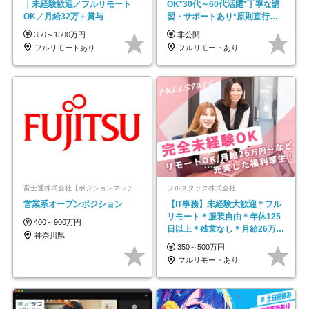
｜未経験歓迎／フルリモート
OK*30代～60代活躍*丁寧な講
OK／月給32万＋賞与
習・サポートあり*原則直行直
帰／全国募集・業務委託
350～1500万円
非公開
フルリモートあり
フルリモートあり
富士通株式会社【ポジションマッチ登録】
フルスタック株式会社
営業系オープンポジション
【IT事務】未経験大歓迎＊フル
リモート＊服装自由＊年休125
400～900万円
日以上＊残業なし＊月給26万円
神奈川県
以上
350～500万円
フルリモートあり