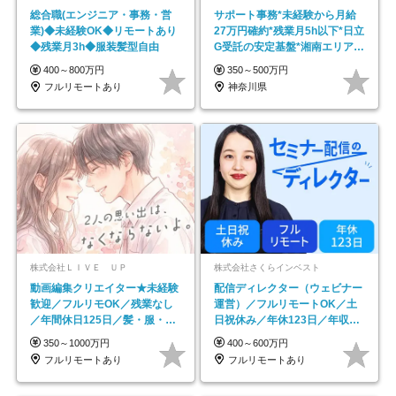
総合職(エンジニア・事務・営
サポート事務*未経験から月給
業)◆未経験OK◆リモートあり
27万円確約*残業月5h以下*日立
◆残業月3h◆服装髪型自由
G受託の安定基盤*湘南エリア勤
務
400～800万円
350～500万円
フルリモートあり
神奈川県
株式会社ＬＩＶＥ ＵＰ
株式会社さくらインベスト
動画編集クリエイター★未経験
配信ディレクター（ウェビナー
歓迎／フルリモOK／残業なし
運営）／フルリモートOK／土
／年間休日125日／髪・服・ネ
日祝休み／年休123日／年収
イル自由／研修充実で安心
600万円可
350～1000万円
400～600万円
フルリモートあり
フルリモートあり