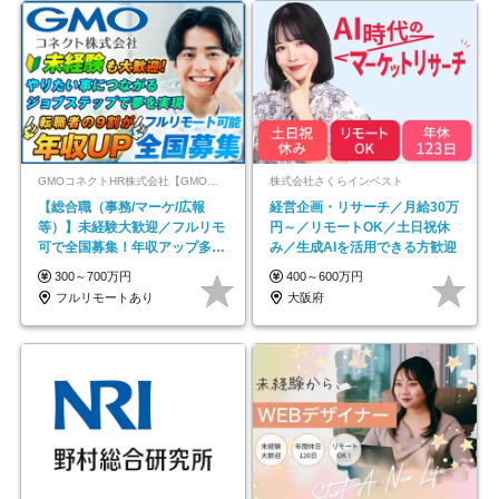
GMOコネクトHR株式会社【GMOインターネットグループ】
株式会社さくらインベスト
【総合職（事務/マーケ/広報
経営企画・リサーチ／月給30万
等）】未経験大歓迎／フルリモ
円～／リモートOK／土日祝休
可で全国募集！年収アップ多数
み／生成AIを活用できる方歓迎
★年休最大130日★
300～700万円
400～600万円
フルリモートあり
大阪府