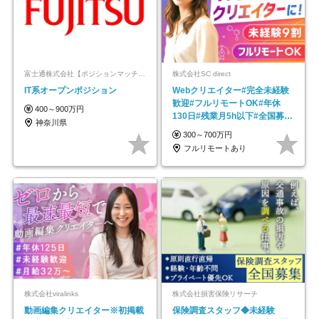
富士通株式会社【ポジションマッチ登録】
株式会社SC direct
IT系オープンポジション
Webクリエイター#完全未経験
歓迎#フルリモートOK#年休
400～900万円
130日#残業月5h以下#全国募集
神奈川県
#最大1年の研修
300～700万円
フルリモートあり
株式会社viralinks
株式会社損害保険リサーチ
動画編集クリエイター※初掲載
保険調査スタッフ◆未経験