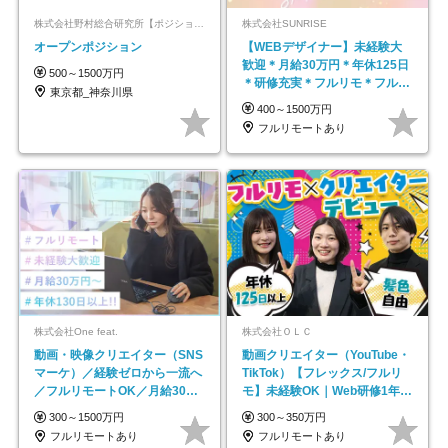
株式会社野村総合研究所【ポジションマッチ登録】
株式会社SUNRISE
オープンポジション
【WEBデザイナー】未経験大
歓迎＊月給30万円＊年休125日
500～1500万円
＊研修充実＊フルリモ＊フルフ
東京都_神奈川県
レックス＊
400～1500万円
フルリモートあり
株式会社One feat.
株式会社ＯＬＣ
動画・映像クリエイター（SNS
動画クリエイター（YouTube・
マーケ）／経験ゼロから一流へ
TikTok）【フレックス/フルリ
／フルリモートOK／月給30万
モ】未経験OK｜Web研修1年間
円～／年休130日以上
｜副業OK
300～1500万円
300～350万円
フルリモートあり
フルリモートあり