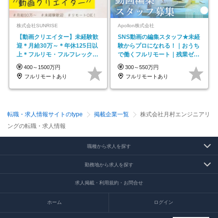
株式会社SUNRISE
Apollon株式会社
【動画クリエイター】未経験歓
SNS動画の編集スタッフ★未経
迎＊月給30万～＊年休125日以
験からプロになれる！｜おうち
上＊フルリモ・フルフレックス
で働くフルリモート｜残業ゼロ
◆10名の採用が決定◆
で18時退勤◎
400～1500万円
300～550万円
フルリモートあり
フルリモートあり
転職・求人情報サイトのtype
掲載企業一覧
株式会社月村エンジニアリ
ングの転職・求人情報
職種から求人を探す
勤務地から求人を探す
求人掲載・利用規約・お問合せ
ホーム
ログイン