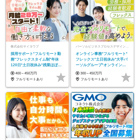
株式会社サイヨウブ
パーソルビジネスプロセスデザイン株式会社 事業開発本部
採用サポート*フルリモート勤
オンライン事務*フルリモート*
務*フレックスタイム制*年休
フレックス*土日祝休み*大手パ
120日*土日祝休み*残業ほぼな
ーソルグループ*オンライン面
し*育児中社員8割以上
接*30～40代活躍中
400～450万円
300～450万円
フルリモートあり
フルリモートあり