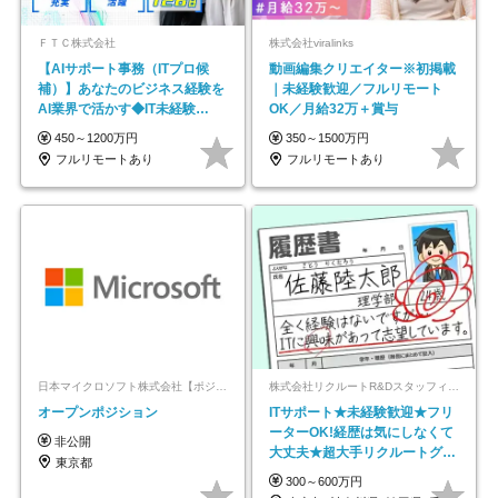
ＦＴＣ株式会社
株式会社viralinks
【AIサポート事務（ITプロ候
動画編集クリエイター※初掲載
補）】あなたのビジネス経験を
｜未経験歓迎／フルリモート
AI業界で活かす◆IT未経験
OK／月給32万＋賞与
OK◆目指せるコンサル
450～1200万円
350～1500万円
フルリモートあり
フルリモートあり
日本マイクロソフト株式会社【ポジションマッチ登録】
株式会社リクルートR&Dスタッフィング【リクルートグループ】
オープンポジション
ITサポート★未経験歓迎★フリ
ーターOK!経歴は気にしなくて
非公開
大丈夫★超大手リクルートグル
東京都
ープの正社員/sg
300～600万円