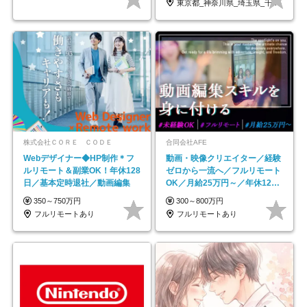
東京都_神奈川県_埼玉県_千葉県_大阪府…
株式会社ＣＯＲＥ ＣＯＤＥ
合同会社AFE
Webデザイナー◆HP制作＊フ
動画・映像クリエイター／経験
ルリモート＆副業OK！年休128
ゼロから一流へ／フルリモート
日／基本定時退社／動画編集
OK／月給25万円～／年休125
日以上
350～750万円
300～800万円
フルリモートあり
フルリモートあり