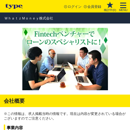
ログイン
会員登録
検討中(
0
)
MENU
ＷｈａｔｚＭｏｎｅｙ株式会社
会社概要
※この情報は、求人掲載当時の情報です。現在は内容が変更されている場合が
ございますのでご注意ください。
事業内容