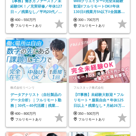
【事務】働き方ファースト／未
Webクリエイター#完全未経験
経験OK！／充実研修／年休127
歓迎#フルリモートOK#年休
日～／残業なし／平均20代／リ
130日#残業月5h以下#全国募集
モートOK
#最大1年の研修
400～550万円
300～700万円
フルリモートあり
フルリモートあり
株式会社リベンリ
フルスタック株式会社
データアナリスト（自社製品の
【IT事務】未経験大歓迎＊フル
データ分析）｜フルリモート勤
リモート＊服装自由＊年休125
務｜30代～40代活躍｜残業少
日以上＊残業なし＊月給26万円
なめ｜子育て社員多数活躍
以上
400～800万円
350～500万円
フルリモートあり
フルリモートあり