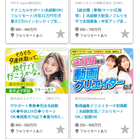
TDCX Japan株式会社
GMOコネクトHR株式会社【GMOインターネットグループ】
テクニカルサポート/未経験OK/
【総合職（事務/マーケ/広報
フルリモート/月収31万円可/月
等）】未経験大歓迎／フルリモ
最大3万のインセンティブ支給/
可で全国募集！年収アップ多数
平均年齢33歳
★年休最大130日★
300～400万円
300～700万円
フルリモートあり
フルリモートあり
株式会社エスアイイー 【東京プロマーケット上場】
株式会社MiraiBeyond
ITサポート事務◆完全未経験
動画編集クリエイター※初掲載
OK◆年休134日◆リモート
｜未経験歓迎／フルリモート
OK◆残業月7h以下◆賞与年3回
OK／副業OK
◆5年目まで必ず昇給
300～500万円
250～600万円
フルリモートあり
フルリモートあり