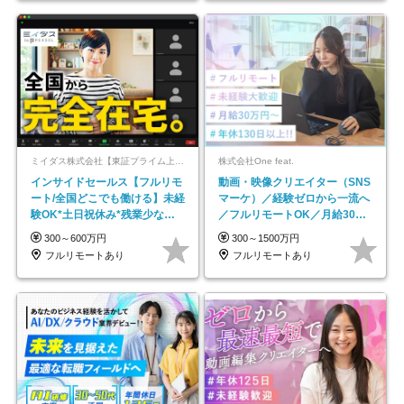
ミイダス株式会社【東証プライム上場パーソルグループ】
株式会社One feat.
インサイドセールス【フルリモ
動画・映像クリエイター（SNS
ート/全国どこでも働ける】未経
マーケ）／経験ゼロから一流へ
験OK*土日祝休み*残業少なめ*
／フルリモートOK／月給30万
在宅勤務手当あり
円～／年休130日以上
300～600万円
300～1500万円
フルリモートあり
フルリモートあり