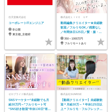
任天堂株式会社
株式会社ＬＩＶＥ ＵＰ
コーポレートITエンジニア
動画編集クリエイター★未経験
歓迎／フルリモOK／残業なし
非公開
／年間休日125日／髪・服・ネ
東京都_京都府
イル自由／研修充実で安心
350～1000万円
フルリモートあり
ゼロプライド株式会社
株式会社SUNRISE
SNSマーケター*未経験でも月
【動画クリエイター】未経験歓
給30万円～*フルリモート可
迎＊月給30万～＊年休125日以
*SNS好き歓迎*年休130日*有休
上＊フルリモ・フルフレックス