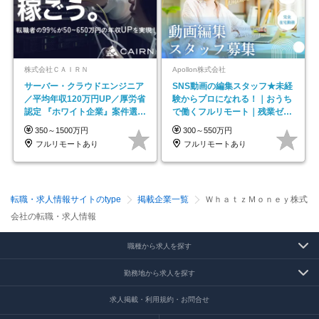
株式会社ＣＡＩＲＮ
Apollon株式会社
サーバー・クラウドエンジニア
SNS動画の編集スタッフ★未経
／平均年収120万円UP／厚労省
験からプロになれる！｜おうち
認定 『ホワイト企業』案件選択
で働くフルリモート｜残業ゼロ
制度／年休129日
で18時退勤◎
350～1500万円
300～550万円
フルリモートあり
フルリモートあり
転職・求人情報サイトのtype
掲載企業一覧
ＷｈａｔｚＭｏｎｅｙ株式
会社の転職・求人情報
職種から求人を探す
勤務地から求人を探す
求人掲載・利用規約・お問合せ