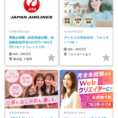
日本航空株式会社
Apollon株式会社
業務企画職（技術系総合職）/未
データ入力/完全在宅・フルリモ
経験歓迎/年収420万円〜900万
ートOK！
円/リモートフレックス可
300～550万円
400～900万円
フルリモートあり
東京都_千葉県
合同会社Willmate
株式会社SC direct