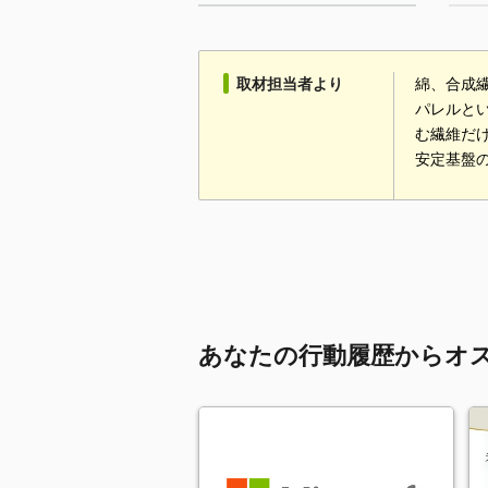
取材担当者より
綿、合成
パレルと
む繊維だ
安定基盤
あなたの行動履歴からオ