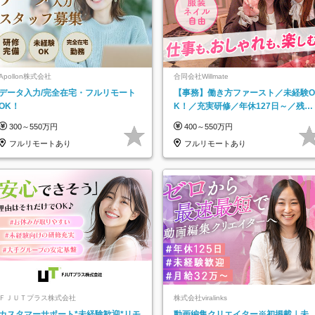
Apollon株式会社
合同会社Willmate
データ入力/完全在宅・フルリモート
【事務】働き方ファースト／未経験O
OK！
K！／充実研修／年休127日～／残業
なし／平均20代／リモートOK
300～550万円
400～550万円
フルリモートあり
フルリモートあり
ＦＪＵＴプラス株式会社
株式会社viralinks
カスタマーサポート*未経験歓迎*リモ
動画編集クリエイター※初掲載｜未