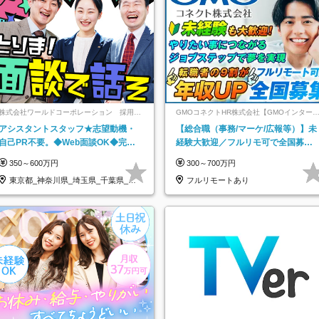
株式会社ワールドコーポレーション 採用事
GMOコネクトHR株式会社【GMOインター
業部【上場グループ】
ットグループ】
アシスタントスタッフ★志望動機・
【総合職（事務/マーケ/広報等）】未
自己PR不要。◆Web面談OK◆完全
経験大歓迎／フルリモ可で全国募
週休2日◆年収700万円可/p13
集！年収アップ多数★年休最大130日
350～600万円
300～700万円
★
東京都_神奈川県_埼玉県_千葉県_大
フルリモートあり
阪府…