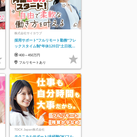
株式会社サイヨウブ
採用サポート*フルリモート勤務*フレ
ックスタイム制*年休120日*土日祝休
み*残業ほぼなし*育児中社員8割以上
400～450万円
フルリモートあり
TDCX Japan株式会社
テクニカルサポート/未経験OK/フル