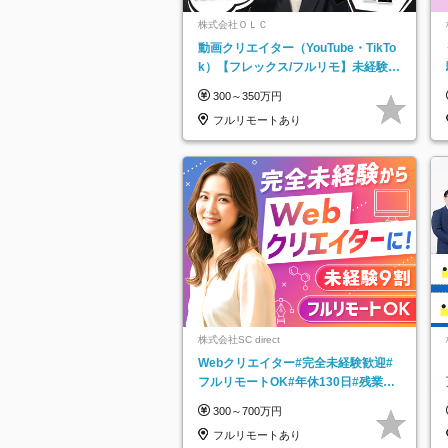
株式会社ＯＬＣ
動画クリエイター（YouTube・TikTo
k）【フレックス/フルリモ】未経験O
K｜Web研修1年間｜副業OK
300～350万円
フルリモートあり
株式会社SC direct
Webクリエイター#完全未経験歓迎#
フルリモートOK#年休130日#残業月
5h以下#全国募集#最大1年の研修
300～700万円
フルリモートあり