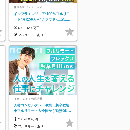
株式会社Ｃｒａｎｅ＆Ｉ
インフラエンジニア*100％フルリモ
ート*月収50万～*クラウド×上流工程
*前職給与保証*残業月9.8h
600～1200万円
フルリモートあり
ｎｏｔａｒｉ株式会社
人材コンサルタント◆第二新卒歓迎
◆フルリモート＆全国から勤務OK◆
残業月10h以内◆フレックス制
250～500万円
フルリモートあり