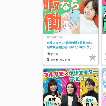
株式会社ＳＧＭ
点検スタッフ#勤務時間＆日数自由#
副業希望者歓迎#1件13,000円#フリー
ターOK#資格スキル不要
非公開
東京都_神奈川県