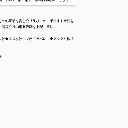
会社【東証一部上場】の事業内容を紹介します。
その他事業を営む会社及びこれに相当する業務を
、当該会社の事業活動を支配・管理
会社◆株式会社フジボウアパレル◆アングル株式
社