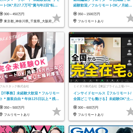
ートOK*月27.7万可*賞与年2回*転勤
経験歓迎／フルリモートOK／月給32
なし*連休OK/ZE010232
万＋賞与
300～450万円
350～1500万円
東京都_神奈川県_千葉県_大阪府_愛
フルリモートあり
知県…
フルスタック株式会社
ミイダス株式会社【東証プライム上場パーソ
ルグループ】
【IT事務】未経験大歓迎＊フルリモー
インサイドセールス【フルリモート/
ト＊服装自由＊年休125日以上＊残業
全国どこでも働ける】未経験OK*土
なし＊月給26万円以上
祝休み*残業少なめ*在宅勤務手当あ
350～500万円
300～600万円
フルリモートあり
フルリモートあり