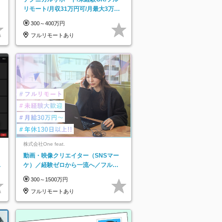
リモート/月収31万円可/月最大3万の
インセンティブ支給/平均年齢33歳
300～400万円
フルリモートあり
株式会社One feat.
動画・映像クリエイター（SNSマー
日
ケ）／経験ゼロから一流へ／フルリ
り
モートOK／月給30万円～／年休130
300～1500万円
日以上
フルリモートあり