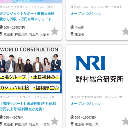
株式会社コプロコンストラクション【東証プ
株式会社TVer【ポジションマッチ登録】
ライム上場コプロ・ホールディングス子会
※プロジェクトサポート事務☆未経
オープンポジション
社】
験から月収37万円も可☆リモート研
修あり☆土日祝休☆20代～30代活躍/
300～1350万円
非公開
b
東京都_神奈川県_埼玉県_大阪府_愛
東京都
知県…
株式会社ワールドコンストラクション 【東証
株式会社野村総合研究所【ポジションマッチ
一部】 (ワールドホールディングス・グルー
登録】
【管理サポート】未経験歓迎*月給30
オープンポジション
プ)
万円以上可*福利厚生が充実！
350～450万円
500～1500万円
東京都_神奈川県_埼玉県_千葉県_大
東京都_神奈川県