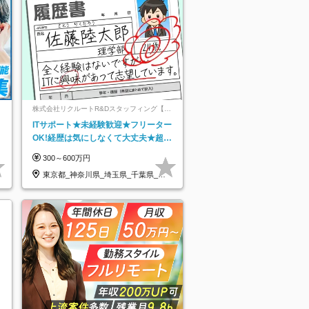
ネ
株式会社リクルートR&Dスタッフィング【リ
クルートグループ】
ITサポート★未経験歓迎★フリーター
OK!経歴は気にしなくて大丈夫★超大
手リクルートグループの正社員/sg
300～600万円
東京都_神奈川県_埼玉県_千葉県_大
阪府…