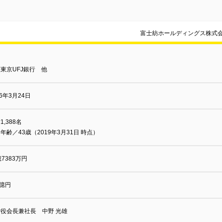
富士紡ホールディングス株式
東京UFJ銀行 他
96年3月24日
1,388名
年齢／43歳（2019年3月31日 時点）
億7383万円
0億円
役会長兼社長 中野 光雄