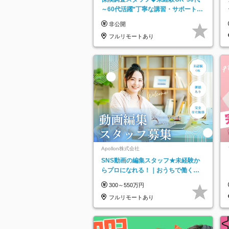
～60代活躍*丁寧な講習・サポートあ
り*原則直行直帰／全国募集・業務委
非公開
託
フルリモートあり
Apollon株式会社
SNS動画の編集スタッフ★未経験か
らプロになれる！｜おうちで働くフ
ルリモート｜残業ゼロで18時退勤◎
300～550万円
フルリモートあり