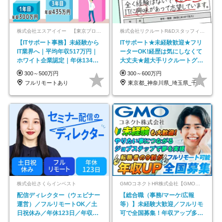
株式会社エスアイイー 【東京プロマーケット上場】
株式会社リクルートR&Dスタッフィング【リクルートグループ】
【ITサポート事務】未経験から
ITサポート★未経験歓迎★フリ
IT業界へ｜平均年収517万円｜
ーターOK!経歴は気にしなくて
ホワイト企業認定｜年休134日
大丈夫★超大手リクルートグル
｜リモートOK
ープの正社員/sg
300～500万円
300～600万円
フルリモートあり
東京都_神奈川県_埼玉県_千葉県_大阪府…
株式会社さくらインベスト
GMOコネクトHR株式会社【GMOインターネットグループ】
配信ディレクター（ウェビナー
【総合職（事務/マーケ/広報
運営）／フルリモートOK／土
等）】未経験大歓迎／フルリモ
日祝休み／年休123日／年収
可で全国募集！年収アップ多数