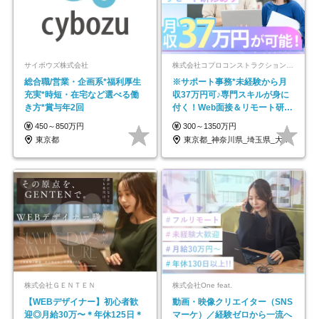
サイボウズ株式会社
株式会社コプロコンストラクション【東証プライム上場コプロ・ホールディングス子会社】
総合職/営業・企画系*福利厚生
※サポート事務*未経験から月
充実*時短・在宅など選べる働
収37万円可♪専門スキルが身に
き方*賞与年2回
付く！Web面接＆リモート研修
も充実♪/a
450～850万円
300～1350万円
東京都
東京都_神奈川県_埼玉県_大阪府_愛知県…
株式会社ＧＥＮＴＥＮ
株式会社One feat.
【WEBデザイナー】初⼼者歓
動画・映像クリエイター（SNS
迎◎⽉給30万〜＊年休125⽇＊
マーケ）／経験ゼロから一流へ