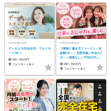
Apollon株式会社
合同会社Willmate
データ入力/完全在宅・フルリモ
【事務】働き方ファースト／未
ートOK！
経験OK！／充実研修／年休127
日～／残業なし／平均20代／リ
300～550万円
モートOK
400～550万円
フルリモートあり
フルリモートあり