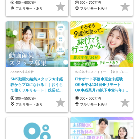
600万円可
★年休最大130日★
400～600万円
300～700万円
フルリモートあり
フルリモートあり
Apollon株式会社
株式会社エスアイイー 【東京プロマーケット上場】
SNS動画の編集スタッフ★未経
ITサポート事務◆完全未経験
験からプロになれる！｜おうち
OK◆年休134日◆リモート
で働くフルリモート｜残業ゼロ
OK◆残業月7h以下◆賞与年3回
で18時退勤◎
◆5年目まで必ず昇給
300～550万円
300～500万円
フルリモートあり
フルリモートあり