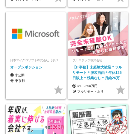
日本マイクロソフト株式会社【ポジションマッチ登録】
フルスタック株式会社
オープンポジション
【IT事務】未経験大歓迎＊フル
リモート＊服装自由＊年休125
非公開
日以上＊残業なし＊月給26万円
東京都
以上
350～500万円
フルリモートあり