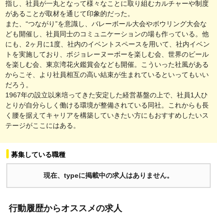
指し、社員が一丸となって様々なことに取り組むカルチャーや制度
があることが取材を通じて印象的だった。
また、“つながり”を意識し、バレーボール大会やボウリング大会な
ども開催し、社員同士のコミュニケーションの場も作っている。他
にも、2ヶ月に1度、社内のイベントスペースを用いて、社内イベン
トを実施しており、ボジョレーヌーボーを楽しむ会、世界のビール
を楽しむ会、東京湾花火鑑賞会なども開催。こういった社風がある
からこそ、より社員相互の高い結束が生まれているといってもいい
だろう。
1967年の設立以来培ってきた安定した経営基盤の上で、社員1人ひ
とりが自分らしく働ける環境が整備されている同社。これからも長
く腰を据えてキャリアを構築していきたい方にもおすすめしたいス
テージがここにはある。
募集している職種
現在、typeに掲載中の求人はありません。
行動履歴からオススメの求人