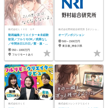
株式会社ＬＩＶＥ ＵＰ
株式会社野村総合研究所【ポジションマッチ登録】
動画編集クリエイター★未経験
オープンポジション
歓迎／フルリモOK／残業なし
500～1500万円
／年間休日125日／髪・服・ネ
東京都_神奈川県
イル自由／研修充実で安心
350～1000万円
フルリモートあり
株式会社ＯＬＣ
株式会社トレンドクリエイト