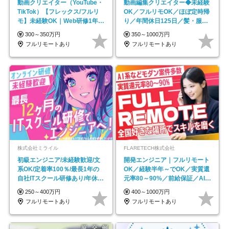
動画クリエイター（YouTube・
動画編集クリエイター◆未経験
TikTok）【フレックス/フルリ
OK／フルリモOK／ほぼ定時帰
モ】未経験OK｜Web研修1年間
り／年間休日125日／髪・服・
｜副業OK
ネイル自由／副業OK
300～350万円
350～1000万円
フルリモートあり
フルリモートあり
株式会社ミライル
FLARETECH株式会社
初級エンジニア/未経験歓迎/文
開発エンジニア｜フルリモート
系OK/定着率100％/最長1年の
OK／経験半年～でOK／実質還
自社ITスクール研修あり/年休
元率80～90%／前給保証／AI系
130日
など最先端案件多数
250～400万円
400～1000万円
フルリモートあり
フルリモートあり