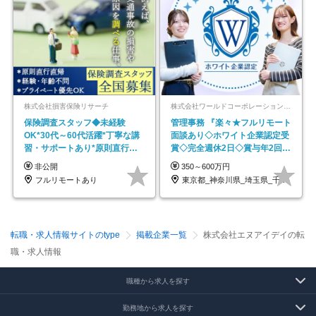
株式会社損害保険リサーチ
株式会社ワールドコーポレーション 採用事業部【上場グループ】
保険調査スタッフ◆未経験
管理事務 『楽々★フルリモート
OK*30代～60代活躍*丁寧な講
面談あり◇ホワイト企業認定受
習・サポートあり*原則直行直
賞◇完全週休2日◇賞与年2回
帰／全国募集・業務委託
/p13
非公開
350～600万円
フルリモートあり
東京都_神奈川県_埼玉県_千葉県_大阪府…
転職・求人情報サイトのtype
掲載企業一覧
株式会社エヌアイデイの転
職・求人情報
職種から求人を探す
勤務地から求人を探す