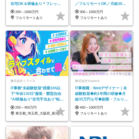
在宅OK＆研修あり＊フレック
／フルリモートOK／月給30万
ス
円～／年休130日以上
200～1000万円
300～1500万円
フルリモートあり
フルリモートあり
株式会社ミライル
株式会社Vuetech
IT事務*未経験歓迎*残業10h以
IT事務職・Webデザイナー｜未
下*年休130日*服装・髪型自由
経験歓迎◆約1年間の研修◆月
*AI研修あり*住宅手当あり*転勤
給35万円も可◆副業・フルリモ
なし
ート可◆年休126日
250～450万円
400～1000万円
東京都_埼玉県_大阪府_新潟県_福岡県
フルリモートあり