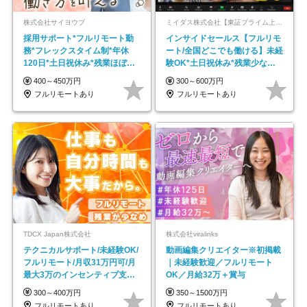
株式会社サイヨウブ
ミイダス株式会社【東証プライム上場パーソルグループ】
採用サポート*フルリモート勤
インサイドセールス【フルリモ
務*フレックスタイム制*年休
ート/全国どこでも働ける】未経
120日*土日祝休み*残業ほぼな
験OK*土日祝休み*残業少なめ*
し*育児中社員8割以上
在宅勤務手当あり
400～450万円
300～600万円
フルリモートあり
フルリモートあり
TDCX Japan株式会社
株式会社viralinks
テクニカルサポート/未経験OK/
動画編集クリエイター※初掲載
フルリモート/月収31万円可/月
｜未経験歓迎／フルリモート
最大3万のインセンティブ支給/
OK／月給32万＋賞与
平均年齢33歳
300～400万円
350～1500万円
フルリモートあり
フルリモートあり