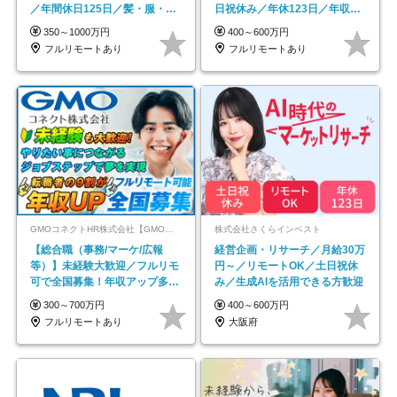
／年間休日125日／髪・服・ネ
日祝休み／年休123日／年収
イル自由／研修充実で安心
600万円可
350～1000万円
400～600万円
フルリモートあり
フルリモートあり
GMOコネクトHR株式会社【GMOインターネットグループ】
株式会社さくらインベスト
【総合職（事務/マーケ/広報
経営企画・リサーチ／月給30万
等）】未経験大歓迎／フルリモ
円～／リモートOK／土日祝休
可で全国募集！年収アップ多数
み／生成AIを活用できる方歓迎
★年休最大130日★
300～700万円
400～600万円
フルリモートあり
大阪府