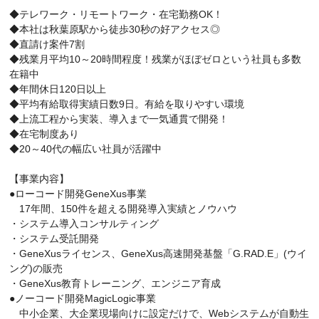
◆テレワーク・リモートワーク・在宅勤務OK！
◆本社は秋葉原駅から徒歩30秒の好アクセス◎
◆直請け案件7割
◆残業月平均10～20時間程度！残業がほぼゼロという社員も多数
在籍中
◆年間休日120日以上
◆平均有給取得実績日数9日。有給を取りやすい環境
◆上流工程から実装、導入まで一気通貫で開発！
◆在宅制度あり
◆20～40代の幅広い社員が活躍中
【事業内容】
●ローコード開発GeneXus事業
17年間、150件を超える開発導入実績とノウハウ
・システム導入コンサルティング
・システム受託開発
・GeneXusライセンス、GeneXus高速開発基盤「G.RAD.E」(ウイ
ング)の販売
・GeneXus教育トレーニング、エンジニア育成
●ノーコード開発MagicLogic事業
中小企業、大企業現場向けに設定だけで、Webシステムが自動生