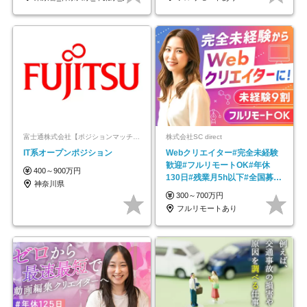
富士通株式会社【ポジションマッチ登録】
株式会社SC direct
IT系オープンポジション
Webクリエイター#完全未経験
歓迎#フルリモートOK#年休
400～900万円
130日#残業月5h以下#全国募集
神奈川県
#最大1年の研修
300～700万円
フルリモートあり