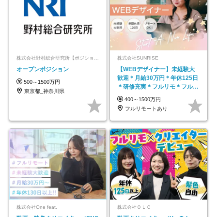
株式会社野村総合研究所【ポジションマッチ登録】
株式会社SUNRISE
オープンポジション
【WEBデザイナー】未経験大
歓迎＊月給30万円＊年休125日
500～1500万円
＊研修充実＊フルリモ＊フルフ
東京都_神奈川県
レックス＊
400～1500万円
フルリモートあり
株式会社One feat.
株式会社ＯＬＣ