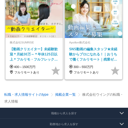
株式会社SUNRISE
Apollon株式会社
【動画クリエイター】未経験歓
SNS動画の編集スタッフ★未経
迎＊月給30万～＊年休125日以
験からプロになれる！｜おうち
上＊フルリモ・フルフレックス
で働くフルリモート｜残業ゼロ
◆10名の採用が決定◆
で18時退勤◎
400～1500万円
300～550万円
フルリモートあり
フルリモートあり
転職・求人情報サイトのtype
掲載企業一覧
株式会社ウイングの転職・
求人情報
職種から求人を探す
勤務地から求人を探す