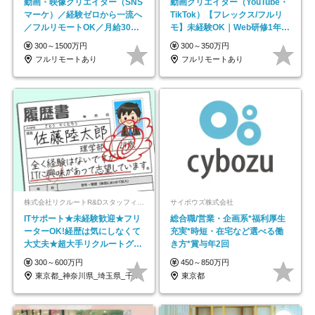
動画・映像クリエイター（SNS
動画クリエイター（YouTube・
マーケ）／経験ゼロから一流へ
TikTok）【フレックス/フルリ
／フルリモートOK／月給30万
モ】未経験OK｜Web研修1年間
円～／年休130日以上
｜副業OK
300～1500万円
300～350万円
フルリモートあり
フルリモートあり
株式会社リクルートR&Dスタッフィング【リクルートグループ】
サイボウズ株式会社
ITサポート★未経験歓迎★フリ
総合職/営業・企画系*福利厚生
ーターOK!経歴は気にしなくて
充実*時短・在宅など選べる働
大丈夫★超大手リクルートグル
き方*賞与年2回
ープの正社員/sg
300～600万円
450～850万円
東京都_神奈川県_埼玉県_千葉県_大阪府…
東京都