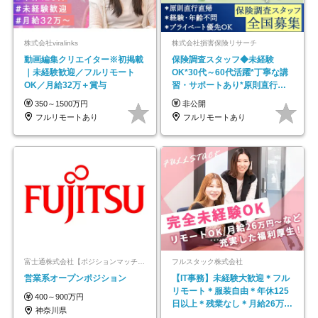
株式会社viralinks
株式会社損害保険リサーチ
動画編集クリエイター※初掲載
保険調査スタッフ◆未経験
｜未経験歓迎／フルリモート
OK*30代～60代活躍*丁寧な講
OK／月給32万＋賞与
習・サポートあり*原則直行直
帰／全国募集・業務委託
350～1500万円
非公開
フルリモートあり
フルリモートあり
富士通株式会社【ポジションマッチ登録】
フルスタック株式会社
営業系オープンポジション
【IT事務】未経験大歓迎＊フル
リモート＊服装自由＊年休125
400～900万円
日以上＊残業なし＊月給26万円
神奈川県
以上