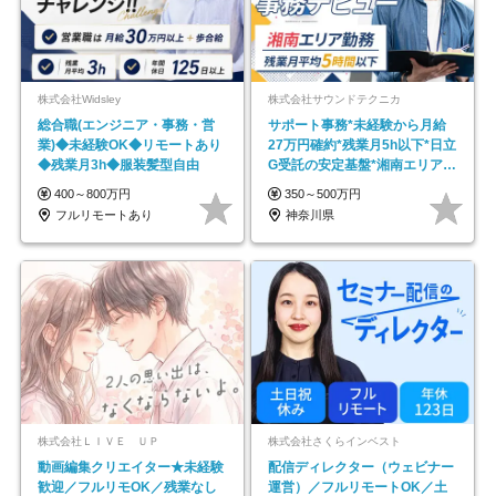
株式会社Widsley
株式会社サウンドテクニカ
総合職(エンジニア・事務・営
サポート事務*未経験から月給
業)◆未経験OK◆リモートあり
27万円確約*残業月5h以下*日立
◆残業月3h◆服装髪型自由
G受託の安定基盤*湘南エリア勤
務
400～800万円
350～500万円
フルリモートあり
神奈川県
株式会社ＬＩＶＥ ＵＰ
株式会社さくらインベスト
動画編集クリエイター★未経験
配信ディレクター（ウェビナー
歓迎／フルリモOK／残業なし
運営）／フルリモートOK／土