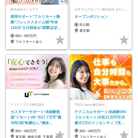
株式会社サイヨウブ
日本マイクロソフト株式会社【ポジションマッチ登録】
採用サポート*フルリモート勤
オープンポジション
務*フレックスタイム制*年休
非公開
120日*土日祝休み*残業ほぼな
東京都
し*育児中社員8割以上
400～450万円
フルリモートあり
ＦＪＵＴプラス株式会社
TDCX Japan株式会社
カスタマーサポート*未経験歓
テクニカルサポート/未経験OK/
迎*リモートOK*月27.7万可*賞
フルリモート/月収31万円可/月
与年2回*転勤なし*連休
最大3万のインセンティブ支給/
OK/ZE010232
平均年齢33歳
300～450万円
300～400万円
東京都_神奈川県_千葉県_大阪府_愛知県…
フルリモートあり