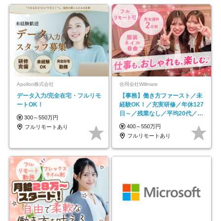
Apollon株式会社
合同会社Willmate
データ入力/完全在宅・フルリモ
【事務】働き方ファースト／未
ートOK！
経験OK！／充実研修／年休127
日～／残業なし／平均20代／リ
300～550万円
モートOK
400～550万円
フルリモートあり
フルリモートあり