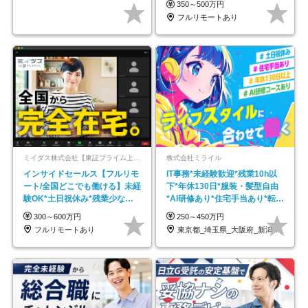
350～500万円
フルリモートあり
ミイダス株式会社【東証プライム上場パーソルグループ】
株式会社ミライル
インサイドセールス【フルリモ
IT事務*未経験歓迎*残業10h以
ート/全国どこでも働ける】未経
下*年休130日*服装・髪型自由
験OK*土日祝休み*残業少なめ*
*AI研修あり*住宅手当あり*転勤
在宅勤務手当あり
なし
300～600万円
250～450万円
フルリモートあり
東京都_埼玉県_大阪府_新潟県_福岡県