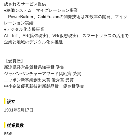
成されるサービス提供
●稼働システム マイグレーション事業
PowerBuilder、ColdFusionの開発技術は20数年の開発、マイグ
レーション実績
●デジタル化支援事業
AI、IoT、AR(拡張現実)、VR(仮想現実)、スマートグラスの活用で
企業と地域のデジタル化を推進
【受賞歴】
新潟県経営品質賞県知事賞 受賞
ジャパンベンチャーアワード奨励賞 受賞
ニッポン新事業創出大賞 優秀賞 受賞
中小企業優秀新技術新製品賞 優良賞受賞
設立
1991年5月17日
従業員数
85名