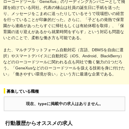
ローコードツール「GeneXus」のリーディングカンパニーとして飛
躍を続けている同社。代表の樋山は社員の誕生日に手紙を送った
り、メッセージをこまめに送ったりしているそうで現場想いの経営
を行っていることが印象的だった。さらに、「子どもの発熱で保育
園から連絡があったらすぐに帰社もしくは有給休暇を取得」、「保
育園の送り迎えがあるから就業時間をずらす」という対応も問題な
いとのことで、柔軟な働き方も可能である。
また、マルチプラットフォーム自動対応（言語、DBMSを自由に選
択）やスマートデバイスに自動対応（iOS、Android、BlackBerry）
などのローコードツールに関われる点も同社で働く魅力の1つだろ
う。「GeneXusなどのローコードツールを扱える技術を身に付けた
い」「働きやすい環境が良い」という方に最適な企業である。
募集している職種
現在、typeに掲載中の求人はありません。
行動履歴からオススメの求人