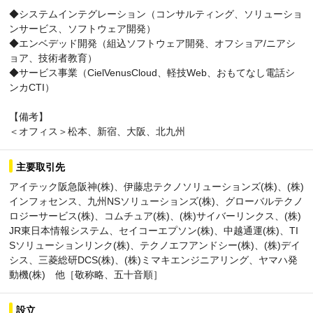
◆システムインテグレーション（コンサルティング、ソリューショ
ンサービス、ソフトウェア開発）
◆エンベデッド開発（組込ソフトウェア開発、オフショア/ニアシ
ョア、技術者教育）
◆サービス事業（CielVenusCloud、軽技Web、おもてなし電話シ
ンカCTI）
【備考】
＜オフィス＞松本、新宿、大阪、北九州
主要取引先
アイテック阪急阪神(株)、伊藤忠テクノソリューションズ(株)、(株)
インフォセンス、九州NSソリューションズ(株)、グローバルテクノ
ロジーサービス(株)、コムチュア(株)、(株)サイバーリンクス、(株)
JR東日本情報システム、セイコーエプソン(株)、中越通運(株)、TI
Sソリューションリンク(株)、テクノエフアンドシー(株)、(株)デイ
シス、三菱総研DCS(株)、(株)ミマキエンジニアリング、ヤマハ発
動機(株) 他［敬称略、五十音順］
設立