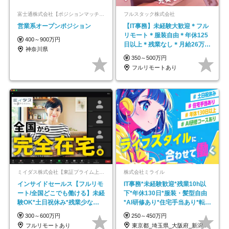
富士通株式会社【ポジションマッチ登録】
フルスタック株式会社
営業系オープンポジション
【IT事務】未経験大歓迎＊フル
リモート＊服装自由＊年休125
400～900万円
日以上＊残業なし＊月給26万円
神奈川県
以上
350～500万円
フルリモートあり
ミイダス株式会社【東証プライム上場パーソルグループ】
株式会社ミライル
インサイドセールス【フルリモ
IT事務*未経験歓迎*残業10h以
ート/全国どこでも働ける】未経
下*年休130日*服装・髪型自由
験OK*土日祝休み*残業少なめ*
*AI研修あり*住宅手当あり*転勤
在宅勤務手当あり
なし
300～600万円
250～450万円
フルリモートあり
東京都_埼玉県_大阪府_新潟県_福岡県