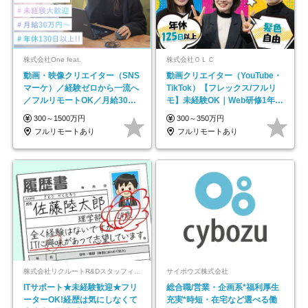
株式会社One feat.
株式会社ＯＬＣ
動画・映像クリエイター（SNS
動画クリエイター（YouTube・
マーケ）／経験ゼロから一流へ
TikTok）【フレックス/フルリ
／フルリモートOK／月給30万
モ】未経験OK｜Web研修1年間
円～／年休130日以上
｜副業OK
300～1500万円
300～350万円
フルリモートあり
フルリモートあり
株式会社リクルートR&Dスタッフィング【リクルートグループ】
サイボウズ株式会社
ITサポート★未経験歓迎★フリ
総合職/営業・企画系*福利厚生
ーターOK!経歴は気にしなくて
充実*時短・在宅など選べる働