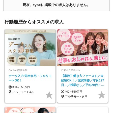
現在、typeに掲載中の求人はありません。
行動履歴からオススメの求人
Apollon株式会社
合同会社Willmate
データ入力/完全在宅・フルリモ
【事務】働き方ファースト／未
ートOK！
経験OK！／充実研修／年休127
日～／残業なし／平均20代／リ
300～550万円
モートOK
400～550万円
フルリモートあり
フルリモートあり