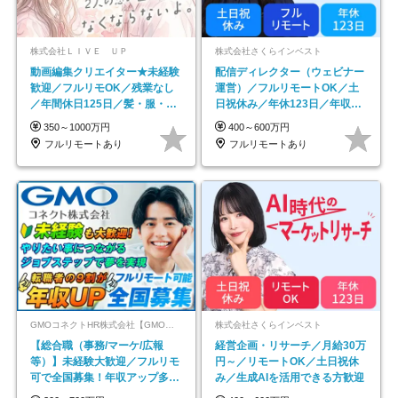
株式会社ＬＩＶＥ ＵＰ
株式会社さくらインベスト
動画編集クリエイター★未経験
配信ディレクター（ウェビナー
歓迎／フルリモOK／残業なし
運営）／フルリモートOK／土
／年間休日125日／髪・服・ネ
日祝休み／年休123日／年収
イル自由／研修充実で安心
600万円可
350～1000万円
400～600万円
フルリモートあり
フルリモートあり
GMOコネクトHR株式会社【GMOインターネットグループ】
株式会社さくらインベスト
【総合職（事務/マーケ/広報
経営企画・リサーチ／月給30万
等）】未経験大歓迎／フルリモ
円～／リモートOK／土日祝休
可で全国募集！年収アップ多数
み／生成AIを活用できる方歓迎
★年休最大130日★