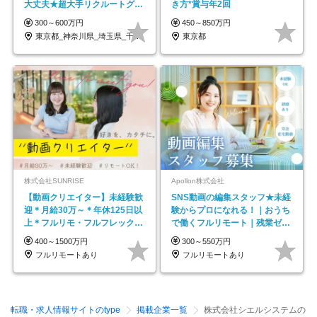
大丈夫★超大手リクルートグル
き方*賞与年2回
ープの正社員/sg
300～600万円
450～850万円
東京都_神奈川県_埼玉県_千葉県_大阪府…
東京都
株式会社SUNRISE
Apollon株式会社
【動画クリエイター】未経験歓
SNS動画の編集スタッフ★未経
迎＊月給30万～＊年休125日以
験からプロになれる！｜おうち
上＊フルリモ・フルフレックス
で働くフルリモート｜残業ゼロ
◆10名の採用が決定◆
で18時退勤◎
400～1500万円
300～550万円
フルリモートあり
フルリモートあり
転職・求人情報サイトのtype
掲載企業一覧
株式会社シエルシステムの