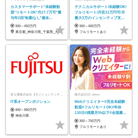
カスタマーサポート*未経験歓
テクニカルサポート/未経験OK/
迎*リモートOK*月27.7万可*賞
フルリモート/月収31万円可/月
与年2回*転勤なし*連休
最大3万のインセンティブ支給/
OK/ZE010232
平均年齢33歳
300～450万円
300～400万円
東京都_神奈川県_千葉県_大阪府_愛知県…
フルリモートあり
富士通株式会社【ポジションマッチ登録】
株式会社SC direct
IT系オープンポジション
Webクリエイター#完全未経験
歓迎#フルリモートOK#年休
400～900万円
130日#残業月5h以下#全国募集
神奈川県
#最大1年の研修
300～700万円
フルリモートあり