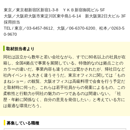
東京／東京都新宿区新宿1-3-8 ＹＫＢ新宿御苑ビル 5F
大阪／大阪府大阪市東淀川区東中島1-6-14 新大阪第2日大ビル 3F
採用担当
TEL / 東京／03-6457-8612、大阪／06-6370-6200、松本／0263-5
0-9670
取材担当者より
同社は設立から数年と若い会社ながら、すでに80名以上の社員が在
籍し、全国4拠点で事業を展開している。特徴的なのは拠点ごとの
カラーの違いだ。事業内容も違うのには驚かされたが、帰社日など
社内イベントも大きく違うそうだ。東京オフィスに関しては「もの
まねショー」の観覧、大阪オフィスは高級料理で会食を行う予定だ
と取材時に伺った。これらは若手社員からの発案によるもの。この
柔軟性と行動力が同社の魅力の一つであるのは間違いない。「社
歴・年齢に関係なく、自分の意見を発信したい」と考えている方に
は最適な環境だろう。
募集している職種