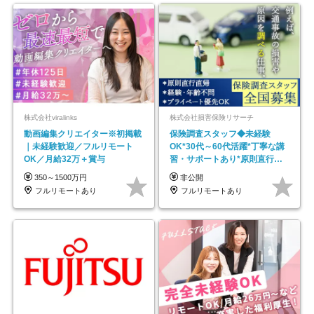
株式会社viralinks
株式会社損害保険リサーチ
動画編集クリエイター※初掲載
保険調査スタッフ◆未経験
｜未経験歓迎／フルリモート
OK*30代～60代活躍*丁寧な講
OK／月給32万＋賞与
習・サポートあり*原則直行直
帰／全国募集・業務委託
350～1500万円
非公開
フルリモートあり
フルリモートあり