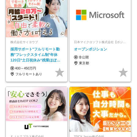
株式会社サイヨウブ
日本マイクロソフト株式会社【ポジションマッチ登録】
採用サポート*フルリモート勤
オープンポジション
務*フレックスタイム制*年休
非公開
120日*土日祝休み*残業ほぼな
東京都
し*育児中社員8割以上
400～450万円
フルリモートあり
ＦＪＵＴプラス株式会社
TDCX Japan株式会社