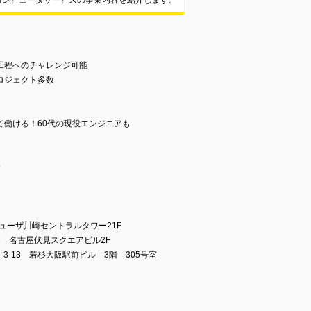
コンピュータサービスの事業内容を紹介します。
工程へのチャレンジ可能
ロジェクト多数
て働ける！60代の現役エンジニアも
金
ューザ川崎セントラルタワー21F
6 名古屋伏見スクエアビル2F
3-13 若杉大阪駅前ビル 3階 305号室