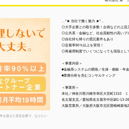
株式会社 第一
…*★ 当社で働く魅力 ★*…
◎大手企業との取引多数！企画などの上流
◎公共系・金融など、社会貢献性の高いプ
◎自社持ち帰りの受託案件もあり
◎定着率90％以上を実現！
◎再雇用制度でいくつになっても現役とし
＜事業内容＞
■金融系システムの開発／生保・都銀・年
■業務分析を含むコンサルティング
＜事業所＞
本社／神奈川県川崎市幸区大宮町1310 ミ
名古屋支店／愛知県名古屋市中区錦1-13-2
大阪営業所／大阪府大阪市北区曽根崎新地2-
周年を迎えた安定企業で、なりたい