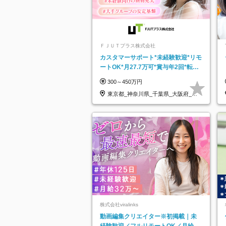
ＦＪＵＴプラス株式会社
カスタマーサポート*未経験歓迎*リモ
ートOK*月27.7万可*賞与年2回*転勤
なし*連休OK/ZE010232
300～450万円
東京都_神奈川県_千葉県_大阪府_愛
知県…
株式会社viralinks
動画編集クリエイター※初掲載｜未
経験歓迎／フルリモートOK／月給32