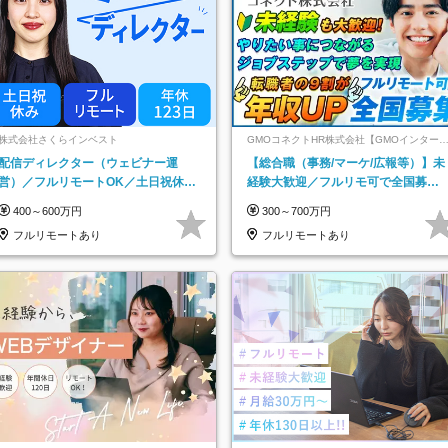
株式会社さくらインベスト
GMOコネクトHR株式会社【GMOインター
ットグループ】
配信ディレクター（ウェビナー運
【総合職（事務/マーケ/広報等）】未
営）／フルリモートOK／土日祝休み
経験大歓迎／フルリモ可で全国募
／年休123日／年収600万円可
集！年収アップ多数★年休最大130日
400～600万円
300～700万円
★
フルリモートあり
フルリモートあり