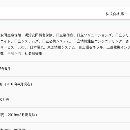
株式会社 第一
治安田生命保険、明治安田損害保険、日立製作所、日立ソリューションズ、日立ソリ
リエイト、日立システムズ、日立公共システム、日立情報通信エンジニアリング、さ
サービス、JSOL、日本電気、東芝情報システム、富士通ゼネラル、三菱電機インフ
多数 ※順不同・社名敬称略
76年8月
0名（2018年4月現在）
500万円
億円（2019年3月期見込）