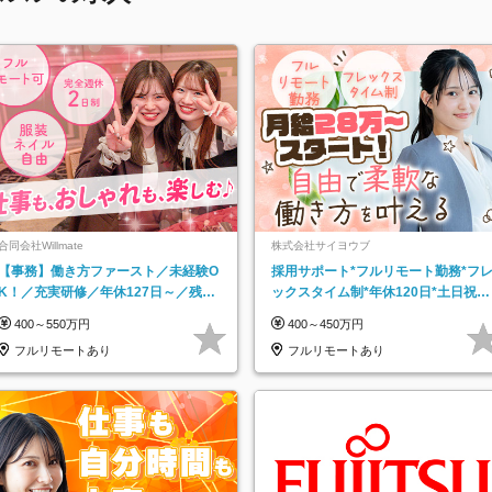
合同会社Willmate
株式会社サイヨウブ
【事務】働き方ファースト／未経験O
採用サポート*フルリモート勤務*フ
K！／充実研修／年休127日～／残業
ックスタイム制*年休120日*土日祝休
なし／平均20代／リモートOK
み*残業ほぼなし*育児中社員8割以上
400～550万円
400～450万円
フルリモートあり
フルリモートあり