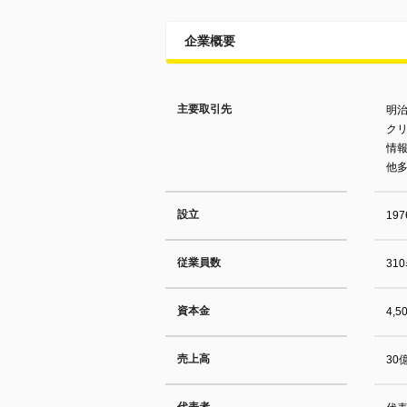
企業概要
主要取引先
明
ク
情報
他
設立
19
従業員数
31
資本金
4,
売上高
30