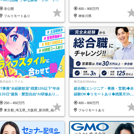
り*原則直行直帰／全国募集・業務委
非公開
400～900万円
託
フルリモートあり
神奈川県
株式会社ミライル
株式会社Widsley
IT事務*未経験歓迎*残業10h以下*年休
総合職(エンジニア・事務・営業)◆未
130日*服装・髪型自由*AI研修あり*
経験OK◆リモートあり◆残業月3h◆
住宅手当あり*転勤なし
服装髪型自由
250～450万円
400～800万円
東京都_埼玉県_大阪府_新潟県_福岡
フルリモートあり
県