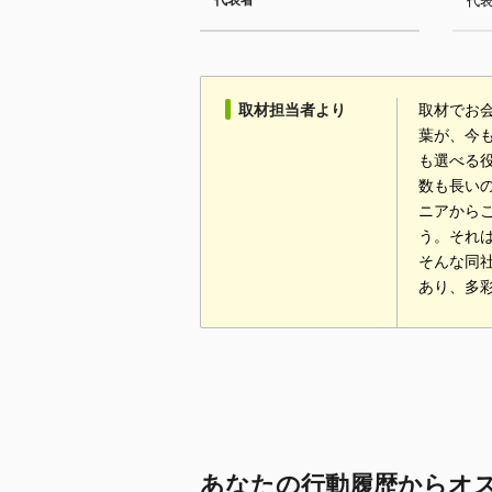
代表者
代表
取材担当者より
取材でお
葉が、今
も選べる
数も長い
ニアから
う。それ
そんな同
あり、多
あなたの行動履歴からオ