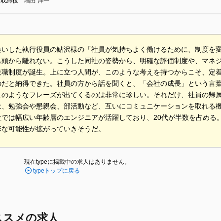
取締役 増田 洋一
会いした執行役員の鮎沢様の「社員が気持ちよく働けるために、制度を
も頭から離れない。こうした同社の姿勢から、明確な評価制度や、マネ
役職制度が誕生。上に立つ人間が、このような考えを持つからこそ、定
のだと納得できた。社員の方から話を聞くと、「会社の成長」という言
このようなフレーズが出てくるのは非常に珍しい。それだけ、社員の帰
は、勉強会や懇親会、部活動など、互いにコミュニケーションを取れる
社では幅広い年齢層のエンジニアが活躍しており、20代が半数を占める
彩な可能性が拡がっていきそうだ。
現在typeに掲載中の求人はありません。
typeトップに戻る
ススメの求人