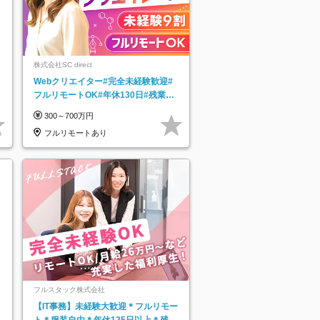
株式会社SC direct
Webクリエイター#完全未経験歓迎#
フルリモートOK#年休130日#残業月
5h以下#全国募集#最大1年の研修
300～700万円
フルリモートあり
フルスタック株式会社
【IT事務】未経験大歓迎＊フルリモー
ト＊服装自由＊年休125日以上＊残業