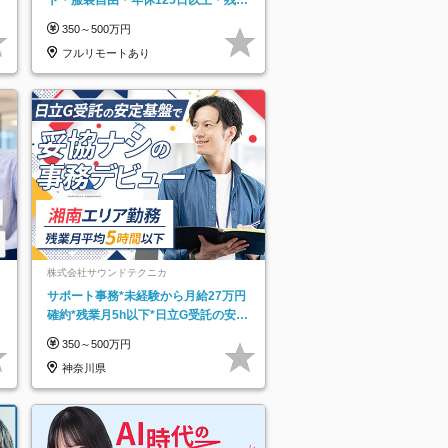
なし＊月給26万円以上
350～500万円
フルリモートあり
株式会社サウンドテクニカ
サポート事務*未経験から月給27万円
確約*残業月5h以下*日立G受託の安定
基盤*湘南エリア勤務
350～500万円
神奈川県