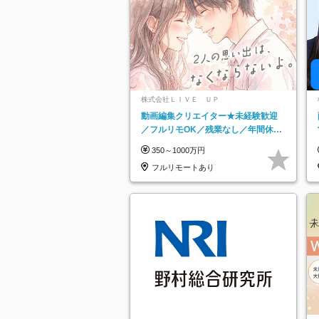
株式会社ＬＩＶＥ ＵＰ
動画編集クリエイター★未経験歓迎
／フルリモOK／残業なし／年間休日
125日／髪・服・ネイル自由／研修充
350～1000万円
実で安心
フルリモートあり