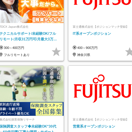
TDCX Japan株式会社
富士通株式会社【ポジションマッチ登録】
テクニカルサポート/未経験OK/フル
IT系オープンポジション
リモート/月収31万円可/月最大3万の
インセンティブ支給/平均年齢33歳
300～400万円
400～900万円
フルリモートあり
神奈川県
株式会社損害保険リサーチ
富士通株式会社【ポジションマッチ登録】
保険調査スタッフ◆未経験OK*30代
営業系オープンポジション
～60代活躍*丁寧な講習・サポートあ