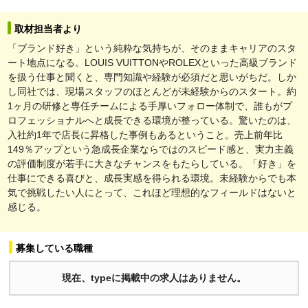
取材担当者より
「ブランド好き」という純粋な気持ちが、そのままキャリアのスタ
ート地点になる。LOUIS VUITTONやROLEXといった高級ブランド
を扱う仕事と聞くと、専門知識や経験が必須だと思いがちだ。しか
し同社では、現場スタッフのほとんどが未経験からのスタート。約
1ヶ月の研修と専任チームによる手厚いフォロー体制で、誰もがプ
ロフェッショナルへと成長できる環境が整っている。驚いたのは、
入社約1年で店長に昇格した事例もあるということ。売上前年比
149％アップという急成長企業ならではのスピード感と、実力主義
の評価制度が若手に大きなチャンスをもたらしている。「好き」を
仕事にできる喜びと、成長実感を得られる環境。未経験からでも本
気で挑戦したい人にとって、これほど理想的なフィールドはないと
感じる。
募集している職種
現在、typeに掲載中の求人はありません。