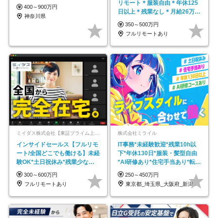
リモート＊服装自由＊年休125
400～900万円
日以上＊残業なし＊月給26万円
神奈川県
以上
350～500万円
フルリモートあり
ミイダス株式会社【東証プライム上場パーソルグループ】
株式会社ミライル
インサイドセールス【フルリモ
IT事務*未経験歓迎*残業10h以
ート/全国どこでも働ける】未経
下*年休130日*服装・髪型自由
験OK*土日祝休み*残業少なめ*
*AI研修あり*住宅手当あり*転勤
在宅勤務手当あり
なし
300～600万円
250～450万円
フルリモートあり
東京都_埼玉県_大阪府_新潟県_福岡県