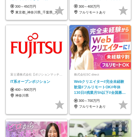
OK/ZE010232
平均年齢33歳
300～450万円
300～400万円
東京都_神奈川県_千葉県_大阪府_愛知県…
フルリモートあり
富士通株式会社【ポジションマッチ登録】
株式会社SC direct
IT系オープンポジション
Webクリエイター#完全未経験
歓迎#フルリモートOK#年休
400～900万円
130日#残業月5h以下#全国募集
神奈川県
#最大1年の研修
300～700万円
フルリモートあり