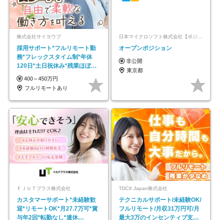
株式会社サイヨウブ
日本マイクロソフト株式会社【ポジションマッチ登録】
採用サポート*フルリモート勤
オープンポジション
務*フレックスタイム制*年休
非公開
120日*土日祝休み*残業ほぼな
東京都
し*育児中社員8割以上
400～450万円
フルリモートあり
ＦＪＵＴプラス株式会社
TDCX Japan株式会社
カスタマーサポート*未経験歓
テクニカルサポート/未経験OK/
迎*リモートOK*月27.7万可*賞
フルリモート/月収31万円可/月
与年2回*転勤なし*連休
最大3万のインセンティブ支給/