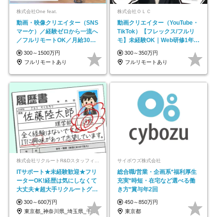
株式会社One feat.
株式会社ＯＬＣ
動画・映像クリエイター（SNS
動画クリエイター（YouTube・
マーケ）／経験ゼロから一流へ
TikTok）【フレックス/フルリ
／フルリモートOK／月給30万
モ】未経験OK｜Web研修1年間
円～／年休130日以上
｜副業OK
300～1500万円
300～350万円
フルリモートあり
フルリモートあり
株式会社リクルートR&Dスタッフィング【リクルートグループ】
サイボウズ株式会社
ITサポート★未経験歓迎★フリ
総合職/営業・企画系*福利厚生
ーターOK!経歴は気にしなくて
充実*時短・在宅など選べる働
大丈夫★超大手リクルートグル
き方*賞与年2回
ープの正社員/sg
300～600万円
450～850万円
東京都_神奈川県_埼玉県_千葉県_大阪府…
東京都