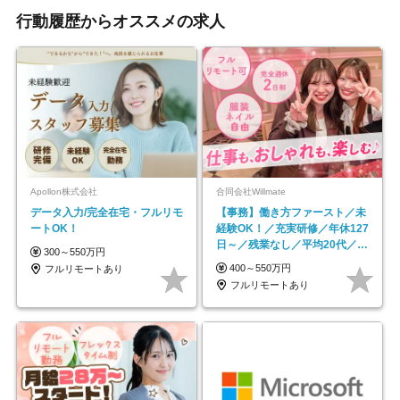
行動履歴からオススメの求人
Apollon株式会社
合同会社Willmate
データ入力/完全在宅・フルリモ
【事務】働き方ファースト／未
ートOK！
経験OK！／充実研修／年休127
日～／残業なし／平均20代／リ
300～550万円
モートOK
400～550万円
フルリモートあり
フルリモートあり