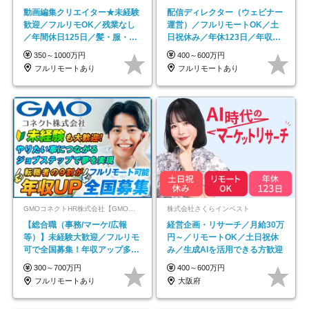
動画編集クリエイター★未経験
配信ディレクター（ウェビナー
歓迎／フルリモOK／残業なし
運営）／フルリモートOK／土
／年間休日125日／髪・服・ネ
日祝休み／年休123日／年収
イル自由／研修充実で安心
600万円可
350～1000万円
400～600万円
フルリモートあり
フルリモートあり
GMOコネクトHR株式会社【GMOインターネットグループ】
株式会社さくらインベスト
【総合職（事務/マーケ/広報
経営企画・リサーチ／月給30万
等）】未経験大歓迎／フルリモ
円～／リモートOK／土日祝休
可で全国募集！年収アップ多数
み／生成AIを活用できる方歓迎
★年休最大130日★
300～700万円
400～600万円
フルリモートあり
大阪府