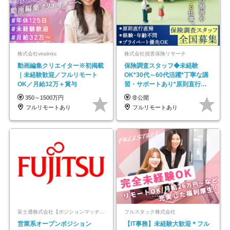
株式会社viralinks
株式会社損害保険リサーチ
動画編集クリエイター※初掲載
保険調査スタッフ◆未経験
｜未経験歓迎／フルリモート
OK*30代～60代活躍*丁寧な講
OK／月給32万＋賞与
習・サポートあり*原則直行直
帰／全国募集・業務委託
350～1500万円
非公開
フルリモートあり
フルリモートあり
富士通株式会社【ポジションマッチ登録】
フルスタック株式会社
営業系オープンポジション
【IT事務】未経験大歓迎＊フル