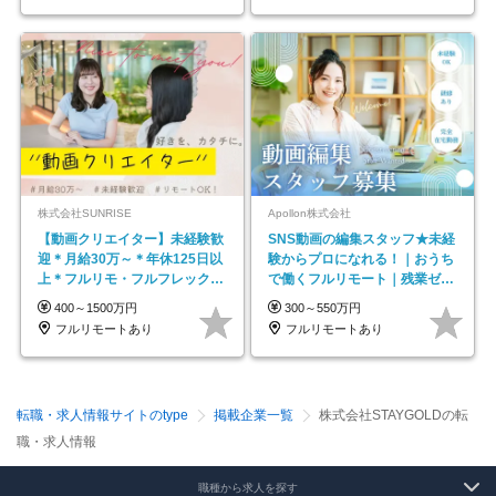
株式会社SUNRISE
Apollon株式会社
【動画クリエイター】未経験歓
SNS動画の編集スタッフ★未経
迎＊月給30万～＊年休125日以
験からプロになれる！｜おうち
上＊フルリモ・フルフレックス
で働くフルリモート｜残業ゼロ
◆10名の採用が決定◆
で18時退勤◎
400～1500万円
300～550万円
フルリモートあり
フルリモートあり
転職・求人情報サイトのtype
掲載企業一覧
株式会社STAYGOLDの転
職・求人情報
職種から求人を探す