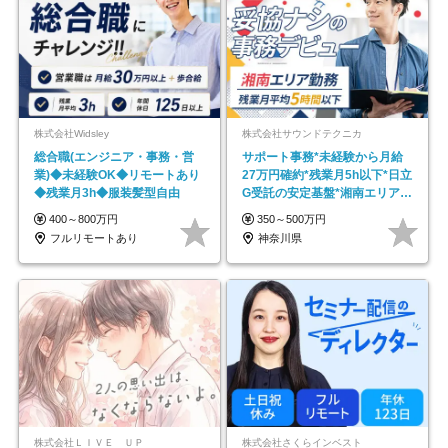
株式会社Widsley
株式会社サウンドテクニカ
総合職(エンジニア・事務・営
サポート事務*未経験から月給
業)◆未経験OK◆リモートあり
27万円確約*残業月5h以下*日立
◆残業月3h◆服装髪型自由
G受託の安定基盤*湘南エリア勤
務
400～800万円
350～500万円
フルリモートあり
神奈川県
株式会社ＬＩＶＥ ＵＰ
株式会社さくらインベスト