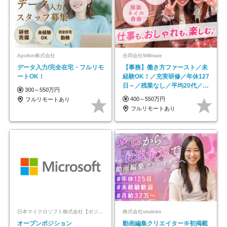
Apollon株式会社
合同会社Willmate
データ入力/完全在宅・フルリモ
【事務】働き方ファースト／未
ートOK！
経験OK！／充実研修／年休127
日～／残業なし／平均20代／リ
300～550万円
モートOK
400～550万円
フルリモートあり
フルリモートあり
日本マイクロソフト株式会社【ポジションマッチ登録】
株式会社viralinks
オープンポジション
動画編集クリエイター※初掲載