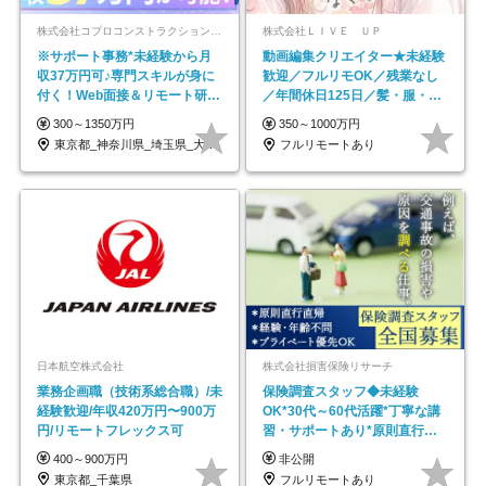
株式会社コプロコンストラクション【東証プライム上場コプロ・ホールディングス子会社】
株式会社ＬＩＶＥ ＵＰ
※サポート事務*未経験から月
動画編集クリエイター★未経験
収37万円可♪専門スキルが身に
歓迎／フルリモOK／残業なし
付く！Web面接＆リモート研修
／年間休日125日／髪・服・ネ
も充実♪/a
イル自由／研修充実で安心
300～1350万円
350～1000万円
東京都_神奈川県_埼玉県_大阪府_愛知県…
フルリモートあり
日本航空株式会社
株式会社損害保険リサーチ
業務企画職（技術系総合職）/未
保険調査スタッフ◆未経験
経験歓迎/年収420万円〜900万
OK*30代～60代活躍*丁寧な講
円/リモートフレックス可
習・サポートあり*原則直行直
帰／全国募集・業務委託
400～900万円
非公開
東京都_千葉県
フルリモートあり