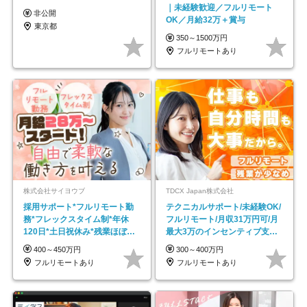
｜未経験歓迎／フルリモート
非公開
OK／月給32万＋賞与
東京都
350～1500万円
フルリモートあり
株式会社サイヨウブ
TDCX Japan株式会社
採用サポート*フルリモート勤
テクニカルサポート/未経験OK/
務*フレックスタイム制*年休
フルリモート/月収31万円可/月
120日*土日祝休み*残業ほぼな
最大3万のインセンティブ支給/
し*育児中社員8割以上
平均年齢33歳
400～450万円
300～400万円
フルリモートあり
フルリモートあり