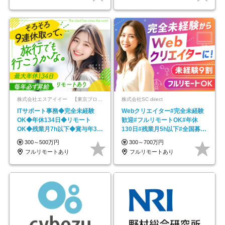
株式会社エスアイイー 【東京プロマーケット上場】
株式会社SC direct
ITサポート事務◆完全未経験
Webクリエイター#完全未経験
OK◆年休134日◆リモート
歓迎#フルリモートOK#年休
OK◆残業月7h以下◆賞与年3回
130日#残業月5h以下#全国募集
◆5年目まで必ず昇給
#最大1年の研修
300～500万円
300～700万円
フルリモートあり
フルリモートあり