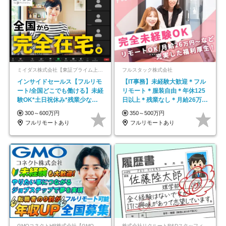
ミイダス株式会社【東証プライム上場パーソルグループ】
フルスタック株式会社
インサイドセールス【フルリモ
【IT事務】未経験大歓迎＊フル
ート/全国どこでも働ける】未経
リモート＊服装自由＊年休125
験OK*土日祝休み*残業少なめ*
日以上＊残業なし＊月給26万円
在宅勤務手当あり
以上
300～600万円
350～500万円
フルリモートあり
フルリモートあり
GMOコネクトHR株式会社【GMOインターネットグループ】
株式会社リクルートR&Dスタッフィング【リクルートグループ】