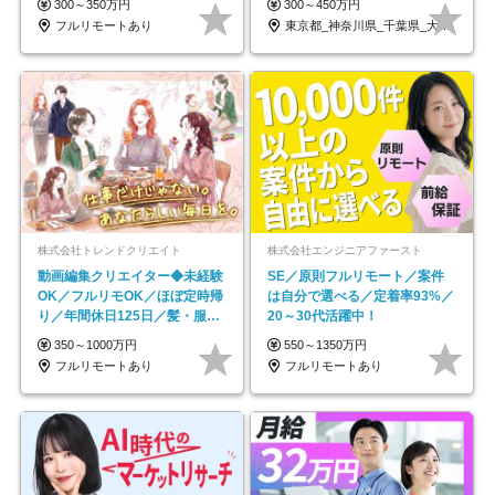
300～350万円
300～450万円
フルリモートあり
東京都_神奈川県_千葉県_大阪府_愛知県…
株式会社トレンドクリエイト
株式会社エンジニアファースト
動画編集クリエイター◆未経験
SE／原則フルリモート／案件
OK／フルリモOK／ほぼ定時帰
は自分で選べる／定着率93%／
り／年間休日125日／髪・服・
20～30代活躍中！
ネイル自由／副業OK
350～1000万円
550～1350万円
フルリモートあり
フルリモートあり