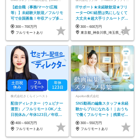
【総合職（事務/マーケ/広報
ITサポート★未経験歓迎★フリ
等）】未経験大歓迎／フルリモ
ーターOK!経歴は気にしなくて
可で全国募集！年収アップ多数
大丈夫★超大手リクルートグル
★年休最大130日★
ープの正社員/sg
300～700万円
300～600万円
フルリモートあり
東京都_神奈川県_埼玉県_千葉県_大阪府…
株式会社さくらインベスト
Apollon株式会社
配信ディレクター（ウェビナー
SNS動画の編集スタッフ★未経
運営）／フルリモートOK／土
験からプロになれる！｜おうち
日祝休み／年休123日／年収
で働くフルリモート｜残業ゼロ
600万円可
で18時退勤◎
400～600万円
300～550万円
フルリモートあり
フルリモートあり