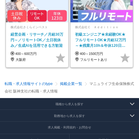
株式会社さくらインベスト
株式会社Ｃ Ａｄｄｉｔｉｏｎ
経営企画・リサーチ／月給30万
初級エンジニア★未経験OK★
円～／リモートOK／土日祝休
フルリモートOK★月給32万円
み／生成AIを活用できる方歓迎
～★残業月10h＆年休120日以
上★副業可
400～600万円
400～1500万円
大阪府
フルリモートあり
転職・求人情報サイトのtype
掲載企業一覧
マニュライフ生命保険株式
会社 阪神支社の転職・求人情報
職種から求人を探す
勤務地から求人を探す
求人掲載・利用規約・お問合せ