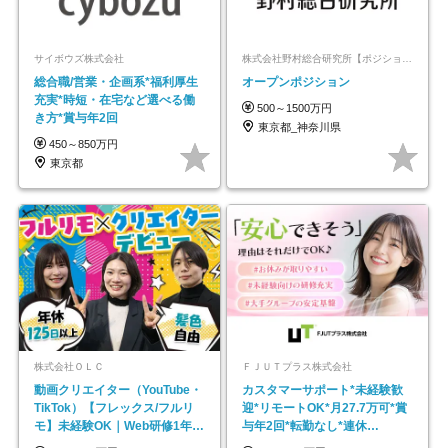
サイボウズ株式会社
株式会社野村総合研究所【ポジションマッチ登録】
総合職/営業・企画系*福利厚生
オープンポジション
充実*時短・在宅など選べる働
500～1500万円
き方*賞与年2回
東京都_神奈川県
450～850万円
東京都
株式会社ＯＬＣ
ＦＪＵＴプラス株式会社
動画クリエイター（YouTube・
カスタマーサポート*未経験歓
TikTok）【フレックス/フルリ
迎*リモートOK*月27.7万可*賞
モ】未経験OK｜Web研修1年間
与年2回*転勤なし*連休
｜副業OK
OK/ZE010232