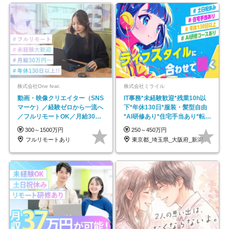
株式会社One feat.
株式会社ミライル
動画・映像クリエイター（SNS
IT事務*未経験歓迎*残業10h以
マーケ）／経験ゼロから一流へ
下*年休130日*服装・髪型自由
／フルリモートOK／月給30万
*AI研修あり*住宅手当あり*転勤
円～／年休130日以上
なし
300～1500万円
250～450万円
フルリモートあり
東京都_埼玉県_大阪府_新潟県_福岡県