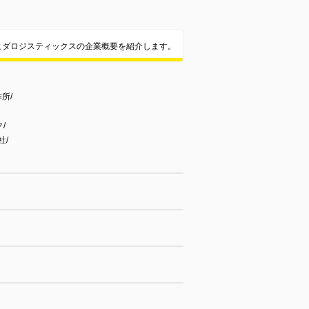
ヒダロジスティックスの企業概要を紹介します。
所/
/
社/
）