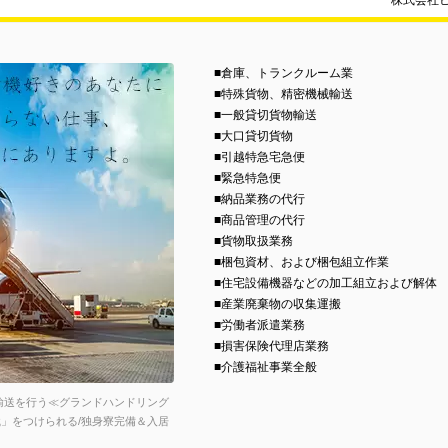
株式会社
■倉庫、トランクルーム業
■特殊貨物、精密機械輸送
■一般貸切貨物輸送
■大口貸切貨物
■引越特急宅急便
■緊急特急便
■納品業務の代行
■商品管理の代行
■貨物取扱業務
■梱包資材、および梱包組立作業
■住宅設備機器などの加工組立および解体
■産業廃棄物の収集運搬
■労働者派遣業務
■損害保険代理店業務
■介護福祉事業全般
輸送を行う≪グランドハンドリング
」をつけられる/独身寮完備＆入居