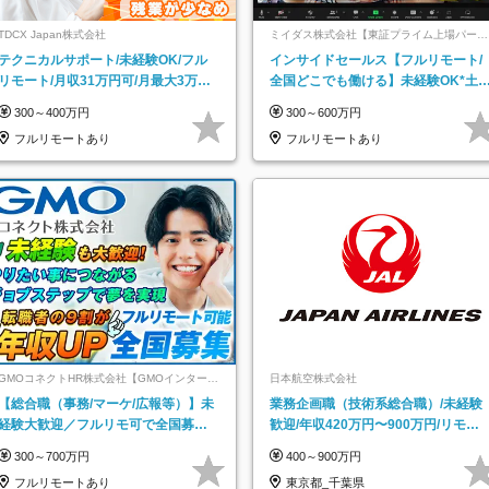
TDCX Japan株式会社
ミイダス株式会社【東証プライム上場パーソ
ルグループ】
テクニカルサポート/未経験OK/フル
インサイドセールス【フルリモート/
リモート/月収31万円可/月最大3万の
全国どこでも働ける】未経験OK*土
インセンティブ支給/平均年齢33歳
祝休み*残業少なめ*在宅勤務手当あ
300～400万円
300～600万円
フルリモートあり
フルリモートあり
GMOコネクトHR株式会社【GMOインターネ
日本航空株式会社
ットグループ】
【総合職（事務/マーケ/広報等）】未
業務企画職（技術系総合職）/未経験
経験大歓迎／フルリモ可で全国募
歓迎/年収420万円〜900万円/リモー
集！年収アップ多数★年休最大130日
トフレックス可
300～700万円
400～900万円
★
フルリモートあり
東京都_千葉県