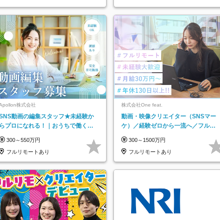
Apollon株式会社
株式会社One feat.
SNS動画の編集スタッフ★未経験か
動画・映像クリエイター（SNSマー
らプロになれる！｜おうちで働くフ
ケ）／経験ゼロから一流へ／フルリ
ルリモート｜残業ゼロで18時退勤◎
モートOK／月給30万円～／年休130
300～550万円
300～1500万円
日以上
フルリモートあり
フルリモートあり