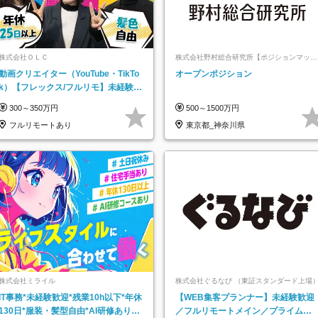
株式会社ＯＬＣ
株式会社野村総合研究所【ポジションマッチ
登録】
動画クリエイター（YouTube・TikTo
オープンポジション
k）【フレックス/フルリモ】未経験O
K｜Web研修1年間｜副業OK
300～350万円
500～1500万円
フルリモートあり
東京都_神奈川県
株式会社ミライル
株式会社ぐるなび （東証スタンダード上場
IT事務*未経験歓迎*残業10h以下*年休
【WEB集客プランナー】未経験歓迎
130日*服装・髪型自由*AI研修あり*
／フルリモートメイン／プライム上