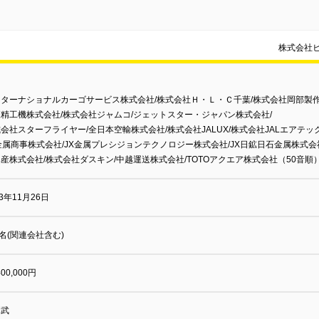
株式会社
ターナショナルカーゴサービス株式会社/株式会社Ｈ・Ｌ・Ｃ千葉/株式会社岡部製作
精工機株式会社/株式会社ジャムコ/ジェットスター・ジャパン株式会社/
会社スターフライヤー/全日本空輸株式会社/株式会社JALUX/株式会社JALエアテック
金属商事株式会社/JX金属プレシジョンテクノロジー株式会社/JX日鉱日石金属株式会
産株式会社/株式会社ダスキン/中越運送株式会社/TOTOアクエア株式会社（50音順
63年11月26日
0名(関連会社含む)
400,000円
彈武