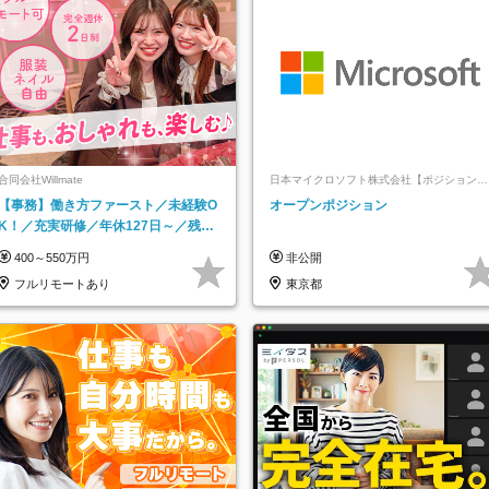
合同会社Willmate
日本マイクロソフト株式会社【ポジションマ
ッチ登録】
【事務】働き方ファースト／未経験O
オープンポジション
K！／充実研修／年休127日～／残業
なし／平均20代／リモートOK
400～550万円
非公開
フルリモートあり
東京都