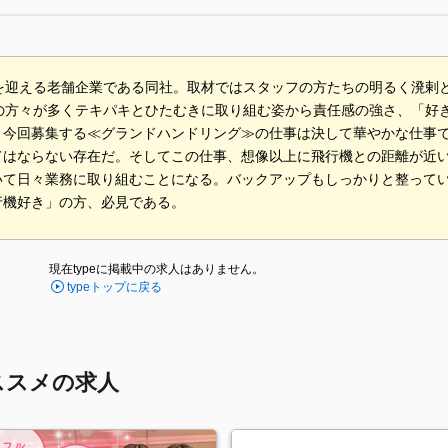
年を迎える老舗企業である同社。取材ではスタッフの方たちの明るく溌剌と
代の方々が多くテキパキとひたむきに取り組む姿から責任感の強さ、「好
。今回募集する≪グランドハンドリング≫の仕事は決して華やかな仕事
てはならない存在だ。そしてこの仕事、想像以上に飛行機との距離が近
いて日々業務に取り組むことになる。バックアップもしっかりと整って
行機好き」の方、必見である。
現在typeに掲載中の求人はありません。
typeトップに戻る
ススメの求人