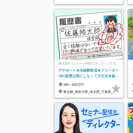
株式会社リクルートR&Dスタッフィング【リ
クルートグループ】
ITサポート★未経験歓迎★フリーター
OK!経歴は気にしなくて大丈夫★超大
手リクルートグループの正社員/sg
300～600万円
東京都_神奈川県_埼玉県_千葉県_大
阪府…