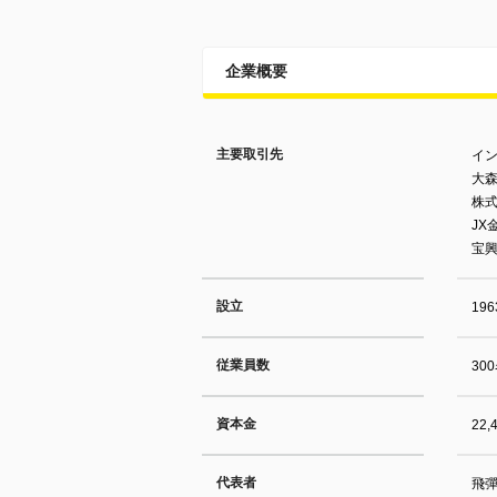
企業概要
主要取引先
イン
大森
株式
JX
宝興
設立
19
従業員数
30
資本金
22,
代表者
飛