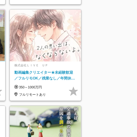
株式会社ＬＩＶＥ ＵＰ
動画編集クリエイター★未経験歓迎
／フルリモOK／残業なし／年間休日
125日／髪・服・ネイル自由／研修充
350～1000万円
実で安心
フルリモートあり