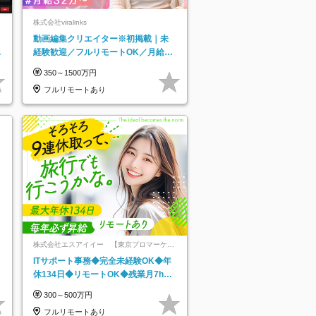
株式会社viralinks
動画編集クリエイター※初掲載｜未
日
経験歓迎／フルリモートOK／月給32
り
万＋賞与
350～1500万円
フルリモートあり
株式会社エスアイイー 【東京プロマーケッ
ト上場】
ITサポート事務◆完全未経験OK◆年
休134日◆リモートOK◆残業月7h以
下◆賞与年3回◆5年目まで必ず昇給
300～500万円
フルリモートあり