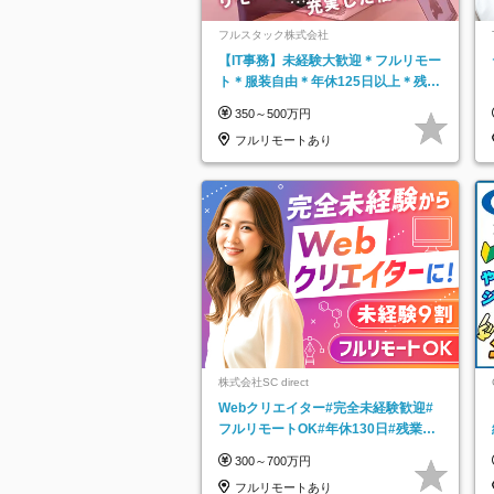
フルスタック株式会社
【IT事務】未経験大歓迎＊フルリモー
ト＊服装自由＊年休125日以上＊残業
なし＊月給26万円以上
350～500万円
フルリモートあり
株式会社SC direct
Webクリエイター#完全未経験歓迎#
フルリモートOK#年休130日#残業月
5h以下#全国募集#最大1年の研修
300～700万円
フルリモートあり