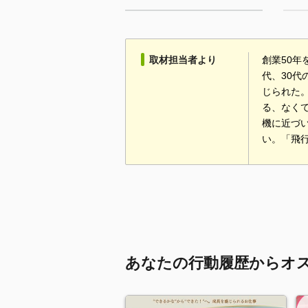
取材担当者より
創業50
代、30
じられた
る、なく
機に近づ
い。「飛
あなたの行動履歴からオ