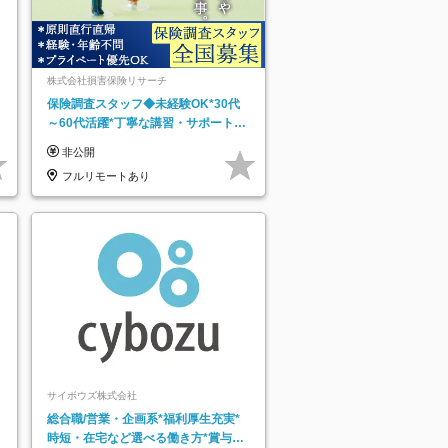
株式会社損害保険リサーチ
保険調査スタッフ◆未経験OK*30代
～60代活躍*丁寧な講習・サポートあ
り*原則直行直帰／全国募集・業務委
非公開
託
フルリモートあり
）
サイボウズ株式会社
総合職/営業・企画系*福利厚生充実*
時短・在宅など選べる働き方*賞与年