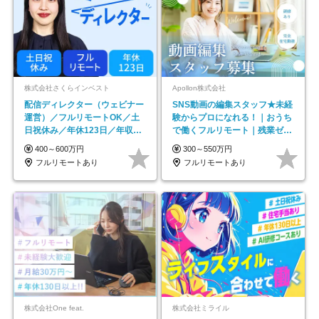
株式会社さくらインベスト
Apollon株式会社
配信ディレクター（ウェビナー
SNS動画の編集スタッフ★未経
運営）／フルリモートOK／土
験からプロになれる！｜おうち
日祝休み／年休123日／年収
で働くフルリモート｜残業ゼロ
600万円可
で18時退勤◎
400～600万円
300～550万円
フルリモートあり
フルリモートあり
株式会社One feat.
株式会社ミライル