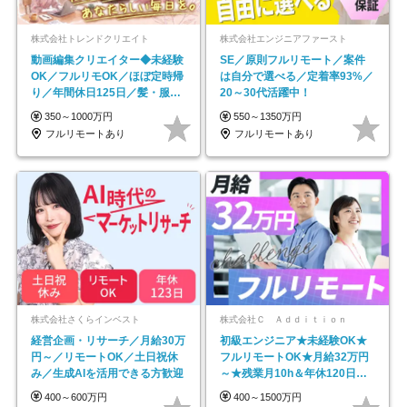
株式会社トレンドクリエイト
株式会社エンジニアファースト
動画編集クリエイター◆未経験
SE／原則フルリモート／案件
OK／フルリモOK／ほぼ定時帰
は自分で選べる／定着率93%／
り／年間休日125日／髪・服・
20～30代活躍中！
ネイル自由／副業OK
350～1000万円
550～1350万円
フルリモートあり
フルリモートあり
株式会社さくらインベスト
株式会社Ｃ Ａｄｄｉｔｉｏｎ
経営企画・リサーチ／月給30万
初級エンジニア★未経験OK★
円～／リモートOK／土日祝休
フルリモートOK★月給32万円
み／生成AIを活用できる方歓迎
～★残業月10h＆年休120日以
上★副業可
400～600万円
400～1500万円