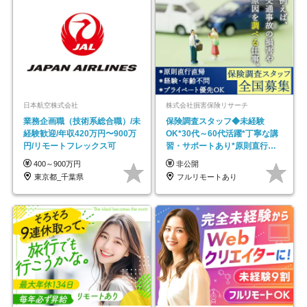
日本航空株式会社
株式会社損害保険リサーチ
業務企画職（技術系総合職）/未
保険調査スタッフ◆未経験
経験歓迎/年収420万円〜900万
OK*30代～60代活躍*丁寧な講
円/リモートフレックス可
習・サポートあり*原則直行直
帰／全国募集・業務委託
400～900万円
非公開
東京都_千葉県
フルリモートあり