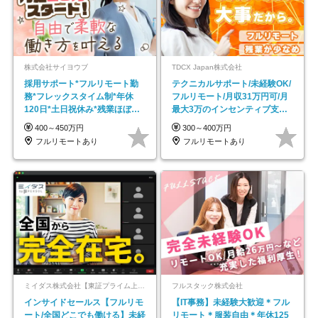
株式会社サイヨウブ
TDCX Japan株式会社
採用サポート*フルリモート勤
テクニカルサポート/未経験OK/
務*フレックスタイム制*年休
フルリモート/月収31万円可/月
120日*土日祝休み*残業ほぼな
最大3万のインセンティブ支給/
し*育児中社員8割以上
平均年齢33歳
400～450万円
300～400万円
フルリモートあり
フルリモートあり
ミイダス株式会社【東証プライム上場パーソルグループ】
フルスタック株式会社
インサイドセールス【フルリモ
【IT事務】未経験大歓迎＊フル
ート/全国どこでも働ける】未経
リモート＊服装自由＊年休125