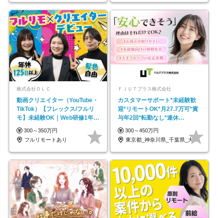
株式会社ＯＬＣ
ＦＪＵＴプラス株式会社
動画クリエイター（YouTube・
カスタマーサポート*未経験歓
TikTok）【フレックス/フルリ
迎*リモートOK*月27.7万可*賞
モ】未経験OK｜Web研修1年間
与年2回*転勤なし*連休
｜副業OK
OK/ZE010232
300～350万円
300～450万円
フルリモートあり
東京都_神奈川県_千葉県_大阪府_愛知県…