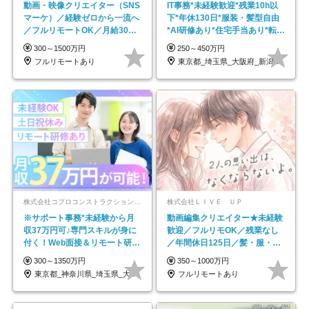
動画・映像クリエイター（SNS
IT事務*未経験歓迎*残業10h以
マーケ）／経験ゼロから一流へ
下*年休130日*服装・髪型自由
／フルリモートOK／月給30万
*AI研修あり*住宅手当あり*転勤
円～／年休130日以上
なし
300～1500万円
250～450万円
フルリモートあり
東京都_埼玉県_大阪府_新潟県_福岡県
株式会社コプロコンストラクション【東証プライム上場コプロ・ホールディングス子会社】
株式会社ＬＩＶＥ ＵＰ
※サポート事務*未経験から月
動画編集クリエイター★未経験
収37万円可♪専門スキルが身に
歓迎／フルリモOK／残業なし
付く！Web面接＆リモート研修
／年間休日125日／髪・服・ネ
も充実♪/a
イル自由／研修充実で安心
300～1350万円
350～1000万円
東京都_神奈川県_埼玉県_大阪府_愛知県…
フルリモートあり