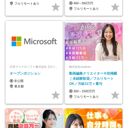
モートOK
400～550万円
フルリモートあり
フルリモートあり
日本マイクロソフト株式会社【ポジションマッチ登録】
株式会社viralinks
オープンポジション
動画編集クリエイター※初掲載
｜未経験歓迎／フルリモート
非公開
OK／月給32万＋賞与
東京都
350～1500万円
フルリモートあり