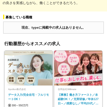
の良さを実感しながら、働くことができるだろう。
募集している職種
現在、typeに掲載中の求人はありません。
行動履歴からオススメの求人
Apollon株式会社
合同会社Willmate
データ入力/完全在宅・フルリモ
【事務】働き方ファースト／未
ートOK！
経験OK！／充実研修／年休127
日～／残業なし／平均20代／リ
300～550万円