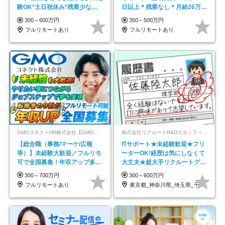
験OK*土日祝休み*残業少なめ*
日以上＊残業なし＊月給26万円
在宅勤務手当あり
以上
300～600万円
350～500万円
フルリモートあり
フルリモートあり
GMOコネクトHR株式会社【GMOインターネットグループ】
株式会社リクルートR&Dスタッフィング【リクルートグループ】
【総合職（事務/マーケ/広報
ITサポート★未経験歓迎★フリ
等）】未経験大歓迎／フルリモ
ーターOK!経歴は気にしなくて
可で全国募集！年収アップ多数
大丈夫★超大手リクルートグル
★年休最大130日★
ープの正社員/sg
300～700万円
300～600万円
フルリモートあり
東京都_神奈川県_埼玉県_千葉県_大阪府…