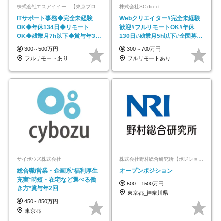
株式会社エスアイイー 【東京プロマーケット上場】
株式会社SC direct
ITサポート事務◆完全未経験
Webクリエイター#完全未経験
OK◆年休134日◆リモート
歓迎#フルリモートOK#年休
OK◆残業月7h以下◆賞与年3回
130日#残業月5h以下#全国募集
◆5年目まで必ず昇給
#最大1年の研修
300～500万円
300～700万円
フルリモートあり
フルリモートあり
サイボウズ株式会社
株式会社野村総合研究所【ポジションマッチ登録】
総合職/営業・企画系*福利厚生
オープンポジション
充実*時短・在宅など選べる働
500～1500万円
き方*賞与年2回
東京都_神奈川県
450～850万円
東京都