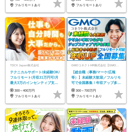
フルリモートあり
フルリモートあり
TDCX Japan株式会社
GMOコネクトHR株式会社【GMOインターネットグループ】
テクニカルサポート/未経験OK/
【総合職（事務/マーケ/広報
フルリモート/月収31万円可/月
等）】未経験大歓迎／フルリモ
最大3万のインセンティブ支給/
可で全国募集！年収アップ多数
平均年齢33歳
★年休最大130日★
300～400万円
300～700万円
フルリモートあり
フルリモートあり