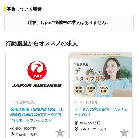
募集している職種
現在、typeに掲載中の求人はありません。
行動履歴からオススメの求人
日本航空株式会社
Apollon株式会社
業務企画職（技術系総合職）/未
データ入力/完全在宅・フルリモ
経験歓迎/年収420万円〜900万
ートOK！
円/リモートフレックス可
300～550万円
400～900万円
フルリモートあり
東京都_千葉県