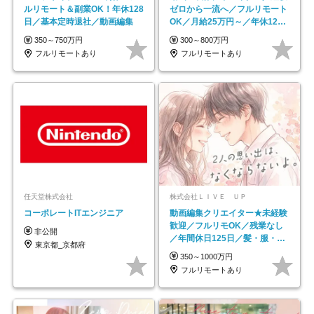
ルリモート＆副業OK！年休128
ゼロから一流へ／フルリモート
日／基本定時退社／動画編集
OK／月給25万円～／年休125
日以上
350～750万円
300～800万円
フルリモートあり
フルリモートあり
任天堂株式会社
株式会社ＬＩＶＥ ＵＰ
コーポレートITエンジニア
動画編集クリエイター★未経験
歓迎／フルリモOK／残業なし
非公開
／年間休日125日／髪・服・ネ
東京都_京都府
イル自由／研修充実で安心
350～1000万円
フルリモートあり