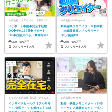
株式会社エスアイイー 【東京プロマーケット上場】
株式会社MiraiBeyond
ITサポート事務◆完全未経験
動画編集クリエイター※初掲載
OK◆年休134日◆リモート
｜未経験歓迎／フルリモート
OK◆残業月7h以下◆賞与年3回
OK／副業OK
◆5年目まで必ず昇給
300～500万円
250～600万円
フルリモートあり
フルリモートあり
ミイダス株式会社【東証プライム上場パーソルグループ】
株式会社One feat.
インサイドセールス【フルリモ
動画・映像クリエイター（SNS
ート/全国どこでも働ける】未経
マーケ）／経験ゼロから一流へ