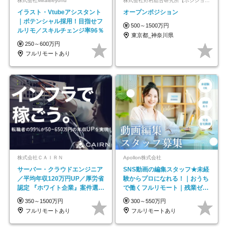
株式会社MiraiBeyond
株式会社野村総合研究所【ポジションマッチ登録】
イラスト・Vtubeアシスタント
オープンポジション
｜ポテンシャル採用！目指せフ
500～1500万円
ルリモ／スキルチェンジ率96％
東京都_神奈川県
250～600万円
フルリモートあり
株式会社ＣＡＩＲＮ
Apollon株式会社
サーバー・クラウドエンジニア
SNS動画の編集スタッフ★未経
／平均年収120万円UP／厚労省
験からプロになれる！｜おうち
認定 『ホワイト企業』案件選択
で働くフルリモート｜残業ゼロ
制度／年休129日
で18時退勤◎
350～1500万円
300～550万円
フルリモートあり
フルリモートあり