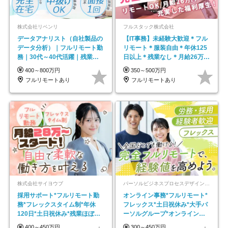
株式会社リベンリ
フルスタック株式会社
データアナリスト（自社製品の
【IT事務】未経験大歓迎＊フル
データ分析）｜フルリモート勤
リモート＊服装自由＊年休125
務｜30代～40代活躍｜残業少
日以上＊残業なし＊月給26万円
なめ｜子育て社員多数活躍
以上
400～800万円
350～500万円
フルリモートあり
フルリモートあり
株式会社サイヨウブ
パーソルビジネスプロセスデザイン株式会社 事業開発本部
採用サポート*フルリモート勤
オンライン事務*フルリモート*
務*フレックスタイム制*年休
フレックス*土日祝休み*大手パ
120日*土日祝休み*残業ほぼな
ーソルグループ*オンライン面
し*育児中社員8割以上
接*30～40代活躍中
400～450万円
300～450万円