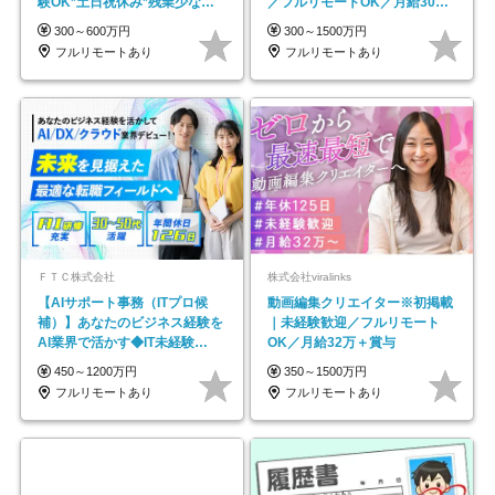
験OK*土日祝休み*残業少なめ*
／フルリモートOK／月給30万
在宅勤務手当あり
円～／年休130日以上
300～600万円
300～1500万円
フルリモートあり
フルリモートあり
ＦＴＣ株式会社
株式会社viralinks
【AIサポート事務（ITプロ候
動画編集クリエイター※初掲載
補）】あなたのビジネス経験を
｜未経験歓迎／フルリモート
AI業界で活かす◆IT未経験
OK／月給32万＋賞与
OK◆目指せるコンサル
450～1200万円
350～1500万円
フルリモートあり
フルリモートあり