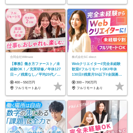
合同会社Willmate
株式会社SC direct
【事務】働き方ファースト／未
Webクリエイター#完全未経験
経験OK！／充実研修／年休127
歓迎#フルリモートOK#年休
日～／残業なし／平均20代／リ
130日#残業月5h以下#全国募集
モートOK
#最大1年の研修
400～550万円
300～700万円
フルリモートあり
フルリモートあり