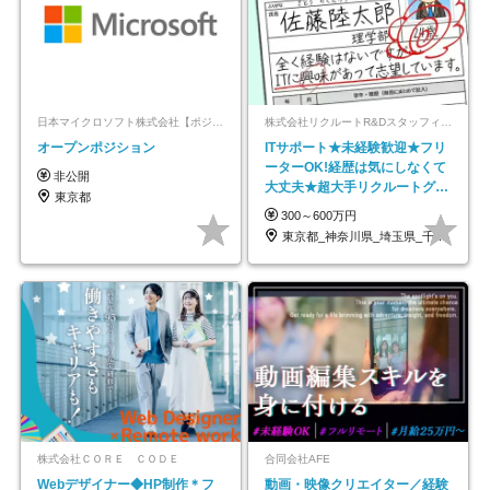
日本マイクロソフト株式会社【ポジションマッチ登録】
株式会社リクルートR&Dスタッフィング【リクルートグループ】
オープンポジション
ITサポート★未経験歓迎★フリ
ーターOK!経歴は気にしなくて
非公開
大丈夫★超大手リクルートグル
東京都
ープの正社員/sg
300～600万円
東京都_神奈川県_埼玉県_千葉県_大阪府…
株式会社ＣＯＲＥ ＣＯＤＥ
合同会社AFE
Webデザイナー◆HP制作＊フ
動画・映像クリエイター／経験