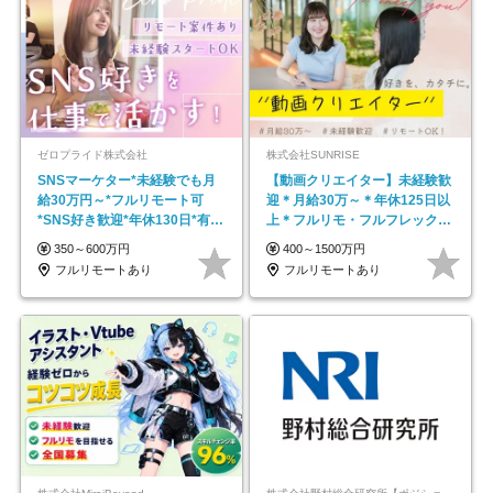
ゼロプライド株式会社
株式会社SUNRISE
SNSマーケター*未経験でも月
【動画クリエイター】未経験歓
給30万円～*フルリモート可
迎＊月給30万～＊年休125日以
*SNS好き歓迎*年休130日*有休
上＊フルリモ・フルフレックス
取得率100%
◆10名の採用が決定◆
350～600万円
400～1500万円
フルリモートあり
フルリモートあり