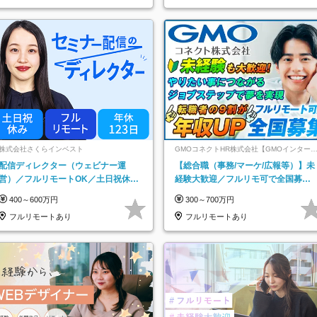
県
株式会社さくらインベスト
GMOコネクトHR株式会社【GMOインター
ットグループ】
配信ディレクター（ウェビナー運
【総合職（事務/マーケ/広報等）】未
営）／フルリモートOK／土日祝休み
経験大歓迎／フルリモ可で全国募
／年休123日／年収600万円可
集！年収アップ多数★年休最大130日
400～600万円
300～700万円
★
フルリモートあり
フルリモートあり