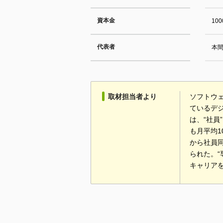
資本金
10
代表者
本間
取材担当者より
ソフトウ
ているデ
は、“社員
も月平均
から社員
られた。“
キャリア