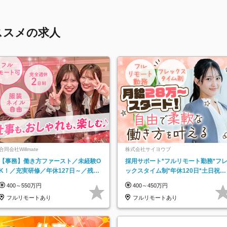
ススメの求人
合同会社Willmate
株式会社サイヨウブ
【事務】働き方ファースト／未経験O
採用サポート*フルリモート勤務*フ
K！／充実研修／年休127日～／残業
ックスタイム制*年休120日*土日祝休
なし／平均20代／リモートOK
み*残業ほぼなし*育児中社員8割以上
400～550万円
400～450万円
フルリモートあり
フルリモートあり