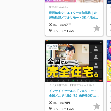
株式会社viralinks
動画編集クリエイター※初掲載｜未
経験歓迎／フルリモートOK／月給32
万＋賞与
350～1500万円
フルリモートあり
ミイダス株式会社【東証プライム上場パーソ
ルグループ】
インサイドセールス【フルリモート/
全国どこでも働ける】未経験OK*土日
祝休み*残業少なめ*在宅勤務手当あり
300～600万円
フルリモートあり