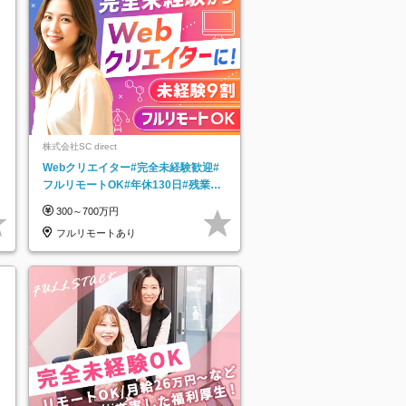
株式会社SC direct
Webクリエイター#完全未経験歓迎#
フルリモートOK#年休130日#残業月
5h以下#全国募集#最大1年の研修
300～700万円
フルリモートあり