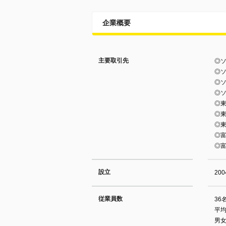
企業概要
主要取引先
◎
◎
◎
◎
◎東
◎
◎
◎
◎
設立
20
従業員数
36
平均
男女