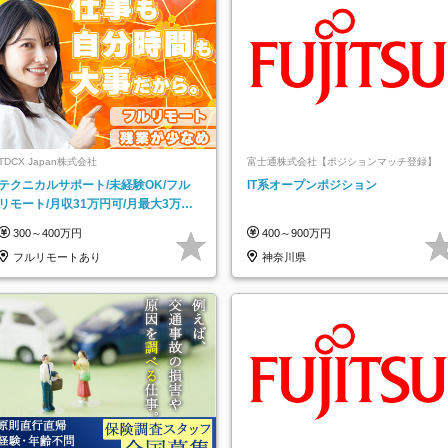
TDCX Japan株式会社
富士通株式会社【ポジションマッチ登録】
テクニカルサポート/未経験OK/フル
IT系オープンポジション
リモート/月収31万円可/月最大3万の
インセンティブ支給/平均年齢33歳
300～400万円
400～900万円
フルリモートあり
神奈川県