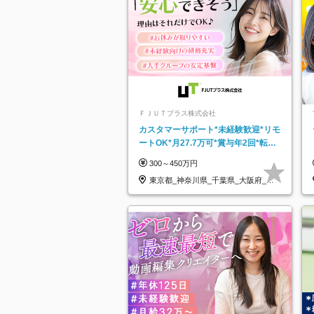
ＦＪＵＴプラス株式会社
カスタマーサポート*未経験歓迎*リモ
ートOK*月27.7万可*賞与年2回*転勤
なし*連休OK/ZE010232
300～450万円
東京都_神奈川県_千葉県_大阪府_愛
知県…