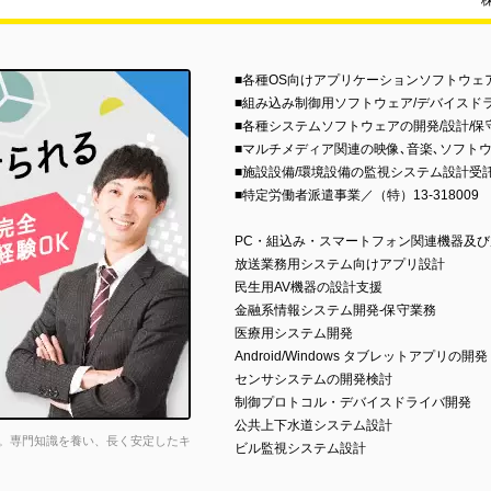
■各種OS向けアプリケーションソフトウェ
■組み込み制御用ソフトウェア/デバイスド
■各種システムソフトウェアの開発/設計/保
■マルチメディア関連の映像､音楽､ソフトウ
■施設設備/環境設備の監視システム設計受
■特定労働者派遣事業／（特）13-318009
PC・組込み・スマートフォン関連機器及
放送業務用システム向けアプリ設計
民生用AV機器の設計支援
金融系情報システム開発-保守業務
医療用システム開発
Android/Windows タブレットアプリの開発
センサシステムの開発検討
制御プロトコル・デバイスドライバ開発
公共上下水道システム設計
。専門知識を養い、長く安定したキ
ビル監視システム設計