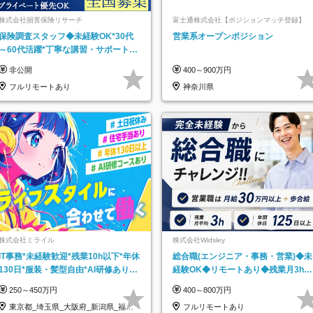
株式会社損害保険リサーチ
富士通株式会社【ポジションマッチ登録】
保険調査スタッフ◆未経験OK*30代
営業系オープンポジション
～60代活躍*丁寧な講習・サポートあ
り*原則直行直帰／全国募集・業務委
非公開
400～900万円
託
フルリモートあり
神奈川県
株式会社ミライル
株式会社Widsley
IT事務*未経験歓迎*残業10h以下*年休
総合職(エンジニア・事務・営業)◆未
130日*服装・髪型自由*AI研修あり*
経験OK◆リモートあり◆残業月3h◆
住宅手当あり*転勤なし
服装髪型自由
250～450万円
400～800万円
東京都_埼玉県_大阪府_新潟県_福岡
フルリモートあり