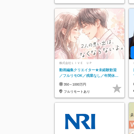
株式会社ＬＩＶＥ ＵＰ
動画編集クリエイター★未経験歓迎
／フルリモOK／残業なし／年間休日
125日／髪・服・ネイル自由／研修充
350～1000万円
実で安心
フルリモートあり