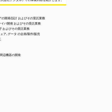
株式会社デジタルアイの事業内容を紹介します。
アの開発/設計 およびその受託業務
ライバ開発 およびその受託業務
守 およびその受託業務
ェア､データ の企画/製作/販売
託
び周辺機器の開発