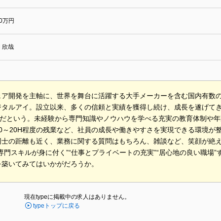
00万円
 欣哉
ェア開発を主軸に、世界を舞台に活躍する大手メーカーを含む国内有数
ジタルアイ。設立以来、多くの信頼と実績を獲得し続け、成長を遂げて
”だという。未経験から専門知識やノウハウを学べる充実の教育体制や年
10～20H程度の残業など、社員の成長や働きやすさを実現できる環境が
同士の距離も近く、業務に関する質問はもちろん、雑談など、笑顔が絶
専門スキルが身に付く”“仕事とプライベートの充実”“居心地の良い職場
を築いてみてはいかがだろうか。
現在typeに掲載中の求人はありません。
typeトップに戻る