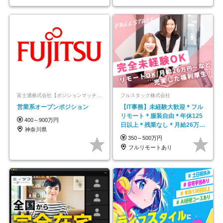
富士通株式会社【ポジションマッチ登録】
フルスタック株式会社
営業系オープンポジション
【IT事務】未経験大歓迎＊フル
リモート＊服装自由＊年休125
400～900万円
日以上＊残業なし＊月給26万円
神奈川県
以上
350～500万円
フルリモートあり