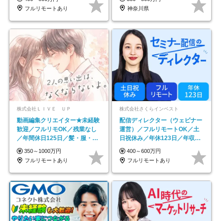
フルリモートあり
神奈川県
株式会社ＬＩＶＥ ＵＰ
株式会社さくらインベスト
動画編集クリエイター★未経験
配信ディレクター（ウェビナー
歓迎／フルリモOK／残業なし
運営）／フルリモートOK／土
／年間休日125日／髪・服・ネ
日祝休み／年休123日／年収
イル自由／研修充実で安心
600万円可
350～1000万円
400～600万円
フルリモートあり
フルリモートあり