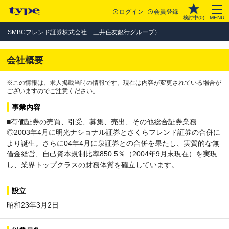
ログイン
会員登録
検討中(
0
)
MENU
SMBCフレンド証券株式会社 三井住友銀行グループ）
会社概要
※この情報は、求人掲載当時の情報です。現在は内容が変更されている場合が
ございますのでご注意ください。
事業内容
■有価証券の売買、引受、募集、売出、その他総合証券業務
◎2003年4月に明光ナショナル証券とさくらフレンド証券の合併に
より誕生。さらに04年4月に泉証券との合併を果たし、実質的な無
借金経営、自己資本規制比率850.5％（2004年9月末現在）を実現
し、業界トップクラスの財務体質を確立しています。
設立
昭和23年3月2日