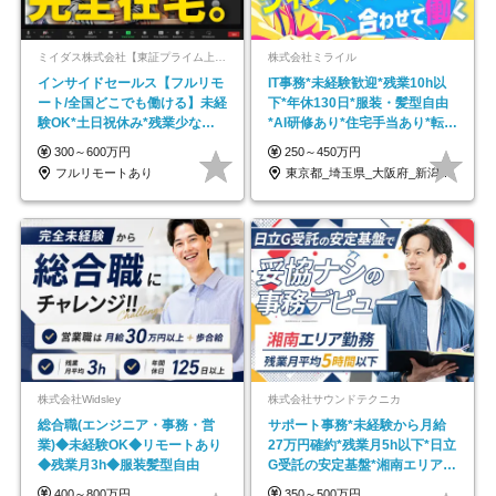
ミイダス株式会社【東証プライム上場パーソルグループ】
株式会社ミライル
インサイドセールス【フルリモ
IT事務*未経験歓迎*残業10h以
ート/全国どこでも働ける】未経
下*年休130日*服装・髪型自由
験OK*土日祝休み*残業少なめ*
*AI研修あり*住宅手当あり*転勤
在宅勤務手当あり
なし
300～600万円
250～450万円
フルリモートあり
東京都_埼玉県_大阪府_新潟県_福岡県
株式会社Widsley
株式会社サウンドテクニカ
総合職(エンジニア・事務・営
サポート事務*未経験から月給
業)◆未経験OK◆リモートあり
27万円確約*残業月5h以下*日立
◆残業月3h◆服装髪型自由
G受託の安定基盤*湘南エリア勤
務
400～800万円
350～500万円