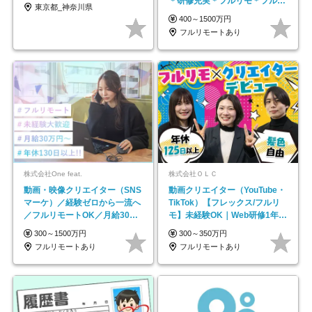
＊研修充実＊フルリモ＊フルフ
東京都_神奈川県
レックス＊
400～1500万円
フルリモートあり
株式会社One feat.
株式会社ＯＬＣ
動画・映像クリエイター（SNS
動画クリエイター（YouTube・
マーケ）／経験ゼロから一流へ
TikTok）【フレックス/フルリ
／フルリモートOK／月給30万
モ】未経験OK｜Web研修1年間
円～／年休130日以上
｜副業OK
300～1500万円
300～350万円
フルリモートあり
フルリモートあり