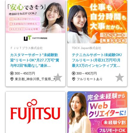
ＦＪＵＴプラス株式会社
TDCX Japan株式会社
カスタマーサポート*未経験歓
テクニカルサポート/未経験OK/
迎*リモートOK*月27.7万可*賞
フルリモート/月収31万円可/月
与年2回*転勤なし*連休
最大3万のインセンティブ支給/
OK/ZE010232
平均年齢33歳
300～450万円
300～400万円
東京都_神奈川県_千葉県_大阪府_愛知県…
フルリモートあり