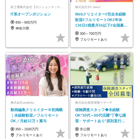
富士通株式会社【ポジションマッチ登録】
株式会社SC direct
IT系オープンポジション
Webクリエイター#完全未経験
歓迎#フルリモートOK#年休
400～900万円
130日#残業月5h以下#全国募集
神奈川県
#最大1年の研修
300～700万円
フルリモートあり
株式会社viralinks
株式会社損害保険リサーチ
動画編集クリエイター※初掲載
保険調査スタッフ◆未経験
｜未経験歓迎／フルリモート
OK*30代～60代活躍*丁寧な講
OK／月給32万＋賞与
習・サポートあり*原則直行直
帰／全国募集・業務委託
350～1500万円
非公開
フルリモートあり
フルリモートあり