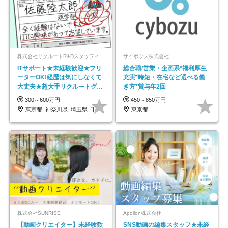
株式会社リクルートR&Dスタッフィング【リクルートグループ】
サイボウズ株式会社
ITサポート★未経験歓迎★フリ
総合職/営業・企画系*福利厚生
ーターOK!経歴は気にしなくて
充実*時短・在宅など選べる働
大丈夫★超大手リクルートグル
き方*賞与年2回
ープの正社員/sg
300～600万円
450～850万円
東京都_神奈川県_埼玉県_千葉県_大阪府…
東京都
株式会社SUNRISE
Apollon株式会社
【動画クリエイター】未経験歓
SNS動画の編集スタッフ★未経