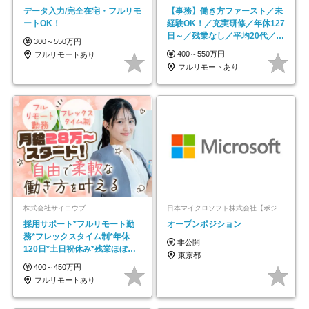
データ入力/完全在宅・フルリモ
【事務】働き方ファースト／未
ートOK！
経験OK！／充実研修／年休127
日～／残業なし／平均20代／リ
300～550万円
モートOK
400～550万円
フルリモートあり
フルリモートあり
株式会社サイヨウブ
日本マイクロソフト株式会社【ポジションマッチ登録】
採用サポート*フルリモート勤
オープンポジション
務*フレックスタイム制*年休
非公開
120日*土日祝休み*残業ほぼな
東京都
し*育児中社員8割以上
400～450万円
フルリモートあり