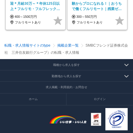
迎＊月給30万～＊年休125日以
験からプロになれる！｜おうち
上＊フルリモ・フルフレックス
で働くフルリモート｜残業ゼロ
◆10名の採用が決定◆
で18時退勤◎
400～1500万円
300～550万円
フルリモートあり
フルリモートあり
転職・求人情報サイトのtype
掲載企業一覧
SMBCフレンド証券株式会
社 三井住友銀行グループ）の転職・求人情報
職種から求人を探す
勤務地から求人を探す
求人掲載・利用規約・お問合せ
ホーム
ログイン