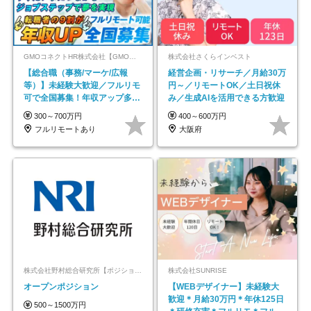
GMOコネクトHR株式会社【GMOインターネットグループ】
株式会社さくらインベスト
【総合職（事務/マーケ/広報
経営企画・リサーチ／月給30万
等）】未経験大歓迎／フルリモ
円～／リモートOK／土日祝休
可で全国募集！年収アップ多数
み／生成AIを活用できる方歓迎
★年休最大130日★
300～700万円
400～600万円
フルリモートあり
大阪府
株式会社野村総合研究所【ポジションマッチ登録】
株式会社SUNRISE
オープンポジション
【WEBデザイナー】未経験大
歓迎＊月給30万円＊年休125日
500～1500万円