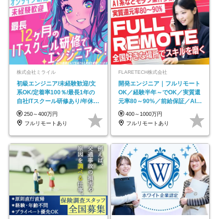
株式会社ミライル
FLARETECH株式会社
初級エンジニア/未経験歓迎/文
開発エンジニア｜フルリモート
系OK/定着率100％/最長1年の
OK／経験半年～でOK／実質還
自社ITスクール研修あり/年休
元率80～90%／前給保証／AI系
130日
など最先端案件多数
250～400万円
400～1000万円
フルリモートあり
フルリモートあり