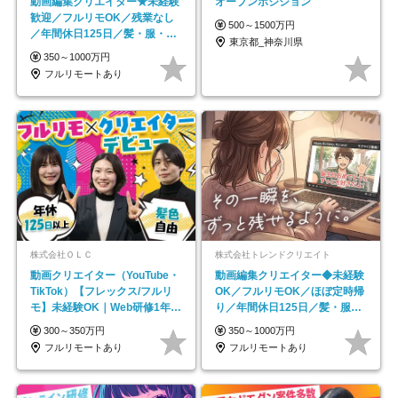
動画編集クリエイター★未経験
オープンポジション
歓迎／フルリモOK／残業なし
500～1500万円
／年間休日125日／髪・服・ネ
東京都_神奈川県
イル自由／研修充実で安心
350～1000万円
フルリモートあり
株式会社ＯＬＣ
株式会社トレンドクリエイト
動画クリエイター（YouTube・
動画編集クリエイター◆未経験
TikTok）【フレックス/フルリ
OK／フルリモOK／ほぼ定時帰
モ】未経験OK｜Web研修1年間
り／年間休日125日／髪・服・
｜副業OK
ネイル自由／副業OK
300～350万円
350～1000万円
フルリモートあり
フルリモートあり