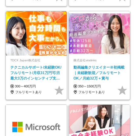
TDCX Japan株式会社
株式会社viralinks
テクニカルサポート/未経験OK/
動画編集クリエイター※初掲載
フルリモート/月収31万円可/月
｜未経験歓迎／フルリモート
最大3万のインセンティブ支給/
OK／月給32万＋賞与
平均年齢33歳
300～400万円
350～1500万円
フルリモートあり
フルリモートあり