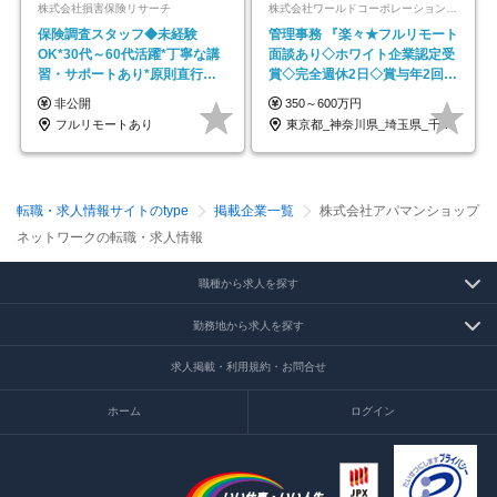
株式会社損害保険リサーチ
株式会社ワールドコーポレーション 採用事業部【上場グループ】
保険調査スタッフ◆未経験
管理事務 『楽々★フルリモート
OK*30代～60代活躍*丁寧な講
面談あり◇ホワイト企業認定受
習・サポートあり*原則直行直
賞◇完全週休2日◇賞与年2回
帰／全国募集・業務委託
/p13
非公開
350～600万円
フルリモートあり
東京都_神奈川県_埼玉県_千葉県_大阪府…
転職・求人情報サイトのtype
掲載企業一覧
株式会社アパマンショップ
ネットワークの転職・求人情報
職種から求人を探す
勤務地から求人を探す
求人掲載・利用規約・お問合せ
ホーム
ログイン