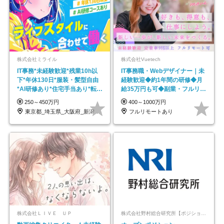
株式会社ミライル
株式会社Vuetech
IT事務*未経験歓迎*残業10h以
IT事務職・Webデザイナー｜未
下*年休130日*服装・髪型自由
経験歓迎◆約1年間の研修◆月
*AI研修あり*住宅手当あり*転勤
給35万円も可◆副業・フルリモ
なし
ート可◆年休126日
250～450万円
400～1000万円
東京都_埼玉県_大阪府_新潟県_福岡県
フルリモートあり
株式会社ＬＩＶＥ ＵＰ
株式会社野村総合研究所【ポジションマッチ登録】