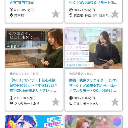
き方*賞与年2回
付く！Web面接＆リモート研修
も充実♪/a
450～850万円
300～1350万円
東京都
東京都_神奈川県_埼玉県_大阪府_愛知県…
株式会社ＧＥＮＴＥＮ
株式会社One feat.
【WEBデザイナー】初⼼者歓
動画・映像クリエイター（SNS
迎◎⽉給30万〜＊年休125⽇＊
マーケ）／経験ゼロから一流へ
在宅OK＆研修あり＊フレック
／フルリモートOK／月給30万
ス
円～／年休130日以上
200～1000万円
300～1500万円
フルリモートあり
フルリモートあり