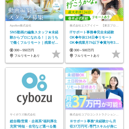
Apollon株式会社
株式会社エスアイイー 【東京プロマーケット上場】
SNS動画の編集スタッフ★未経
ITサポート事務◆完全未経験
験からプロになれる！｜おうち
OK◆年休134日◆リモート
で働くフルリモート｜残業ゼロ
OK◆残業月7h以下◆賞与年3回
で18時退勤◎
◆5年目まで必ず昇給
300～550万円
300～500万円
フルリモートあり
フルリモートあり
サイボウズ株式会社
株式会社コプロコンストラクション【東証プライム上場コプロ・ホールディングス子会社】
総合職/営業・企画系*福利厚生
※サポート事務*未経験から月
充実*時短・在宅など選べる働
収37万円可♪専門スキルが身に