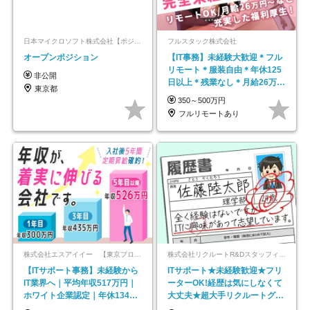
日本マイクロソフト株式会社【ポジションマッチ登録】
フルスタック株式会社
オープンポジション
【IT事務】未経験大歓迎＊フル
リモート＊服装自由＊年休125
非公開
日以上＊残業なし＊月給26万円
東京都
以上
350～500万円
フルリモートあり
株式会社エスアイイー 【東京プロマーケット上場】
株式会社リクルートR&Dスタッフィング【リクルートグループ】
【ITサポート事務】未経験から
ITサポート★未経験歓迎★フリ
IT業界へ｜平均年収517万円｜
ーターOK!経歴は気にしなくて
ホワイト企業認定｜年休134日
大丈夫★超大手リクルートグル
｜リモートOK
ープの正社員/sg